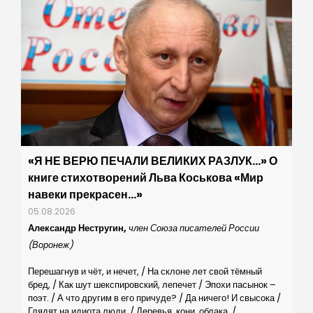
«Я НЕ ВЕРЮ ПЕЧАЛИ ВЕЛИКИХ РАЗЛУК…» О
книге стихотворений Льва Коськова «Мир
навеки прекрасен…»
05.08.2026
Александр Нестругин,
член Союза писателей России
(Воронеж)
Перешагнув и чёт, и нечет, / На склоне лет свой тёмный
бред, / Как шут шекспировский, лепечет / Эпохи пасынок –
поэт. / А что другим в его причуде? / Да ничего! И свысока /
Глядят на идиота люди, / Деревья, кони, облака. /