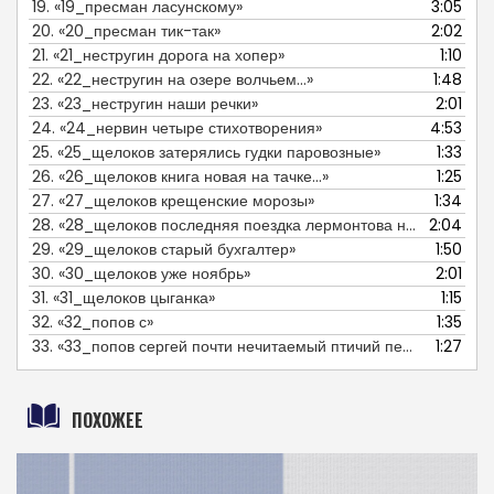
19.
«19_пресман ласунскому»
3:05
20.
«20_пресман тик-так»
2:02
21.
«21_нестругин дорога на хопер»
1:10
22.
«22_нестругин на озере волчьем...»
1:48
23.
«23_нестругин наши речки»
2:01
24.
«24_нервин четыре стихотворения»
4:53
25.
«25_щелоков затерялись гудки паровозные»
1:33
26.
«26_щелоков книга новая на тачке...»
1:25
27.
«27_щелоков крещенские морозы»
1:34
28.
«28_щелоков последняя поездка лермонтова на кавказ»
2:04
29.
«29_щелоков старый бухгалтер»
1:50
30.
«30_щелоков уже ноябрь»
2:01
31.
«31_щелоков цыганка»
1:15
32.
«32_попов с»
1:35
33.
«33_попов сергей почти нечитаемый птичий петит»
1:27
ПОХОЖЕЕ