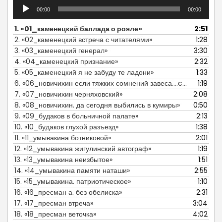
Аудиоплеер
00:00
00:00
1.
«01_каменецкий баллада о рояле»
2:51
2.
«02_каменецкий встреча с читателями»
1:28
3.
«03_каменецкий генерал»
3:30
4.
«04_каменецкий признание»
2:32
5.
«05_каменецкий я не забуду те ладони»
1:33
6.
«06_новичихин если тяжких сомнений завеса....com»
1:19
7.
«07_новичихин черняховский»
2:08
8.
«08_новичихин. да сегодня выбились в кумиры»
0:50
9.
«09_будаков в больничной палате»
2:13
10.
«10_будаков глухой разъезд»
1:38
11.
«11_умывакина ботниковой»
2:01
12.
«12_умывакина жигулинский автограф»
1:19
13.
«13_умывакина неизбытое»
1:51
14.
«14_умывакина памяти наташи»
2:55
15.
«15_умывакина. патриотическое»
1:10
16.
«16_пресман а. без обелиска»
2:31
17.
«17_пресман втреча»
3:04
18.
«18_пресман веточка»
4:02