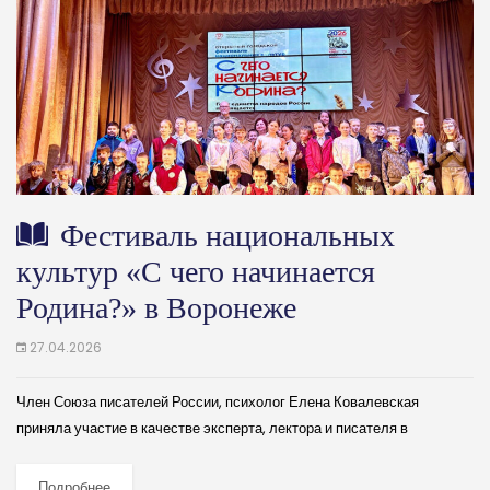
Фестиваль национальных
культур «С чего начинается
Родина?» в Воронеже
27.04.2026
Член Союза писателей России, психолог Елена Ковалевская
приняла участие в качестве эксперта, лектора и писателя в
фестивале национальных культур «С чего начинается Родина?»,
посвящённого Году единства народов России, который прошёл...
Подробнее