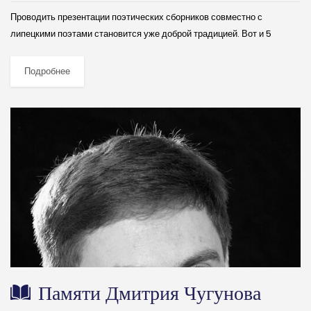
Проводить презентации поэтических сборников совместно с
липецкими поэтами становится уже доброй традицией. Вот и 5
апреля в Кубанёвке Литературный клуб «Амфир» при содействии
Литературного молодежного центра встречал дорогих гостей из...
Подробнее
Памяти Дмитрия Чугунова