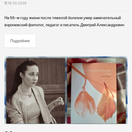
18.03.2026
На 55-м году жизни после тяжелой болезни умер замечательный
воронежский филолог, педагог и писатель Дмитрий Александрович
Чугунов (03.04.1971 – 17.03.2026). Его репутация как германиста
чрезвычайно весома в ученом мире. Доктор...
Подробнее