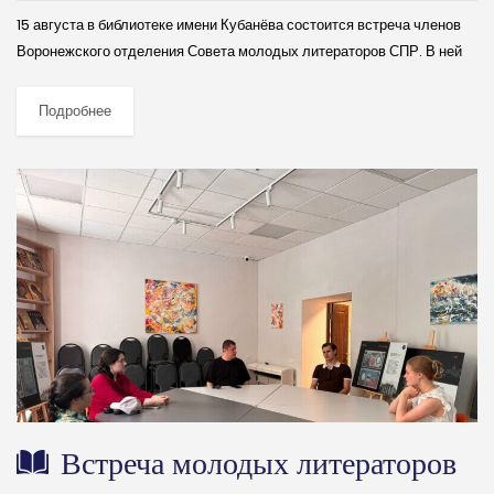
15 августа в библиотеке имени Кубанёва состоится встреча членов
Воронежского отделения Совета молодых литераторов СПР. В ней
примут участие молодые прозаики и поэты Воронежа. В программе –
разбор и творческое...
Подробнее
Встреча молодых литераторов