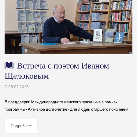
Встреча с поэтом Иваном
Щелоковым
05.03.2026
В преддверии Международного женского праздника в рамках
программы «Активное долголетие» для людей старшего поколения
состоялась творческая встреча с поэтом, автором многочисленных
поэтических сборников, публицистом Иваном Щелоковым. В
Подробнее
настоящее время И....