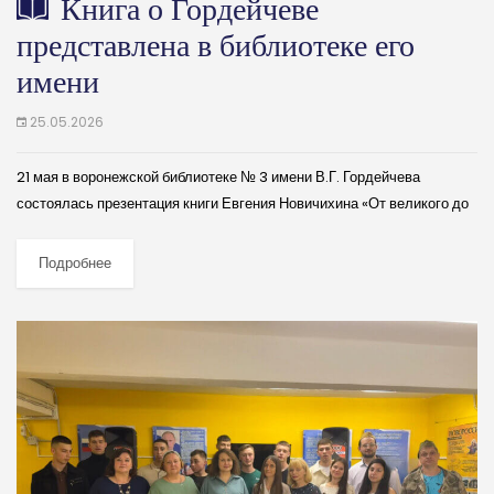
Книга о Гордейчеве
представлена в библиотеке его
имени
25.05.2026
21 мая в воронежской библиотеке № 3 имени В.Г. Гордейчева
состоялась презентация книги Евгения Новичихина «От великого до
смешного: Владимир Гордейчев». Встречу открыла заведующая
библиотекой Ольга Душкина, рассказавшая школьникам и...
Подробнее