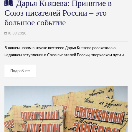
Дарья Князева: Принятие в
Союз писателей России – это
большое событие
10.03.2026
В нашем новом выпуске поэтесса Дарья Князева рассказала о
недавнем вступлении в Союз писателей России, творческом пути и
первом сборнике стихов «Стремительные сны», который вышел в
2023 году по итогам...
Подробнее