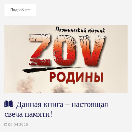
И.С. Никитина состоялась презентация книги члена Союза писателей
России Андрея Авраменкова «По горящим следам. Хроника
Подробнее
Русской...
Данная книга – настоящая
свеча памяти!
06.04.2026