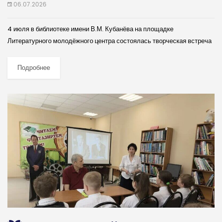
06.07.2026
4 июля в библиотеке имени В.М. Кубанёва на площадке
Литературного молодёжного центра состоялась творческая встреча
участников Совета молодых литераторов при воронежском
отделении Союза писателей России, которую провел прозаик и
Подробнее
публицист...