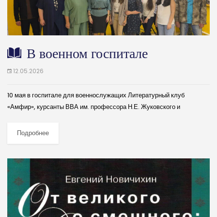
В военном госпитале
12.05.2026
10 мая в госпитале для военнослужащих Литературный клуб
«Амфир», курсанты ВВА им. профессора Н.Е. Жуковского и
Ю.А.Гагарина и совсем юные участницы SHOW-ГРУППЫ
«КОНТИНЕНТ» | ВОРОНЕЖ под руководством Екатерины
Подробнее
Боярищевой организовали...