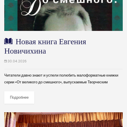
Новая книга Евгения
Новичихина
30.04.2026
Читатели давно знают и успели полюбить малоформатные книжки
серии «От великого до смешного», выпускаемые Творческим
объединением «Альбом» по инициативе директора этого
издательства Владимира Леонидовича Елецких. Эти издания
Подробнее
рассказывают о судьбах...