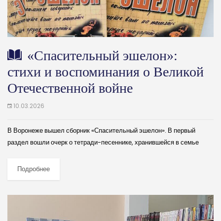
«Спасительный эшелон»:
стихи и воспоминания о Великой
Отечественной войне
10.03.2026
В Воронеже вышел сборник «Спасительный эшелон». В первый
раздел вошли очерк о тетради-песеннике, хранившейся в семье
Галины Кузминой, и стихи и песни времен Великой Отечественной
войны, записанные медсестрами со слов...
Подробнее