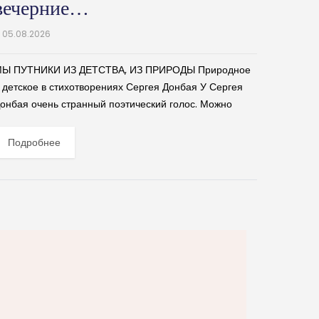
вечерние…
05.08.2026
Ы ПУТНИКИ ИЗ ДЕТСТВА, ИЗ ПРИРОДЫ Природное
 детское в стихотворениях Сергея Донбая У Сергея
онбая очень странный поэтический голос. Можно
айти сюжеты у разных авторов, в самом общем виде...
Подробнее