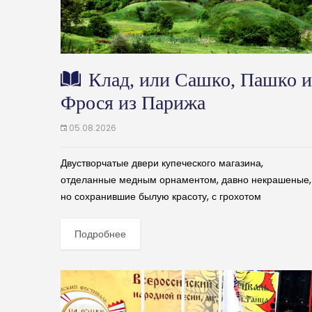
Клад, или Сашко, Пашко и
Фрося из Парижа
05.08.2026
Двустворчатые двери купеческого магазина,
отделанные медным орнаментом, давно некрашеные,
но сохранившие былую красоту, с грохотом
распахнулись и вытолкнули на широкое крыльцо
мелковатого мужичка, залитого чем-то густым и белым
Подробнее
Это Викентий...