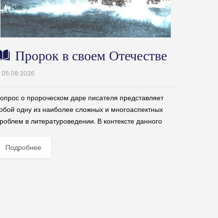
Пророк в своем Отечестве
05.08.2026
опрос о пророческом даре писателя представляет
обой одну из наиболее сложных и многоаспектных
роблем в литературоведении. В контексте данного
еномена пророк в литературе — это не только тот, кто
редсказывает...
Подробнее