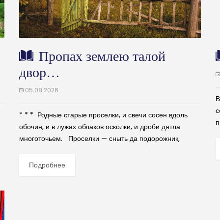
Пропах землею талой
двор…
05.08.2026
В
с
* * * Родные старые проселки, и свечи сосен вдоль
п
обочин, и в лужах облаков осколки, и дроби дятла
ф
многоточьем. Проселки — сныть да подорожник,
п
суглинок, стертый в блеск подковами......
.
Подробнее