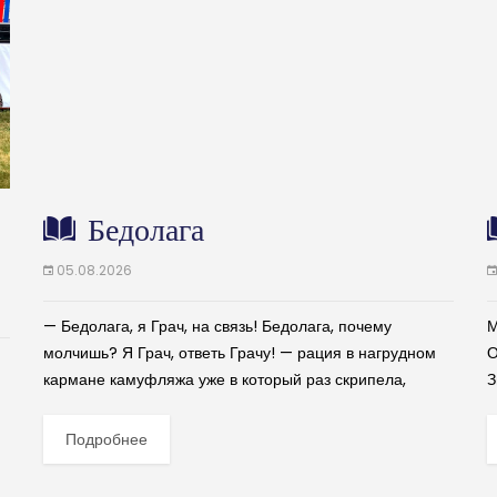
Бедолага
05.08.2026
— Бедолага, я Грач, на связь! Бедолага, почему
М
молчишь? Я Грач, ответь Грачу! — рация в нагрудном
О
кармане камуфляжа уже в который раз скрипела,
З
шипела и пиликала. Ну, что он мог поделать,...
С
Подробнее