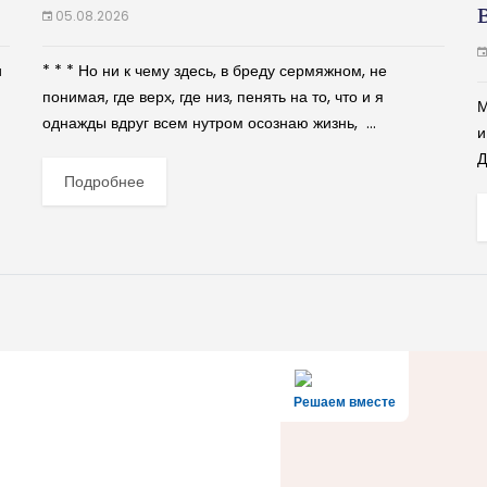
05.08.2026
и
* * * Но ни к чему здесь, в бреду сермяжном, не
понимая, где верх, где низ, пенять на то, что и я
М
однажды вдруг всем нутром осознаю жизнь, ...
и
Д
Подробнее
н
Решаем вместе