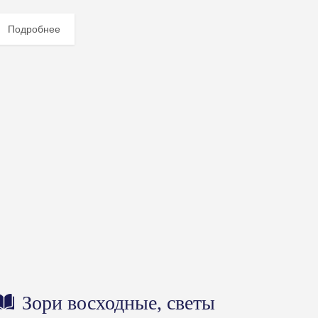
вухтысячных мои издательские дела были на...
Подробнее
Зори восходные, светы