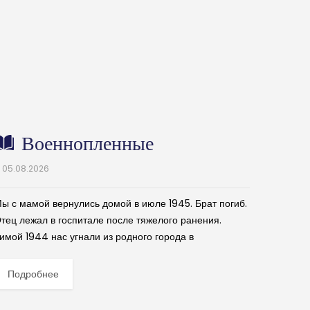
Военнопленные
05.08.2026
ы с мамой вернулись домой в июле 1945. Брат погиб.
тец лежал в госпитале после тяжелого ранения.
имой 1944 нас угнали из родного города в
имферопольскую тюрьму гестапо. Теперь, полтора...
Подробнее