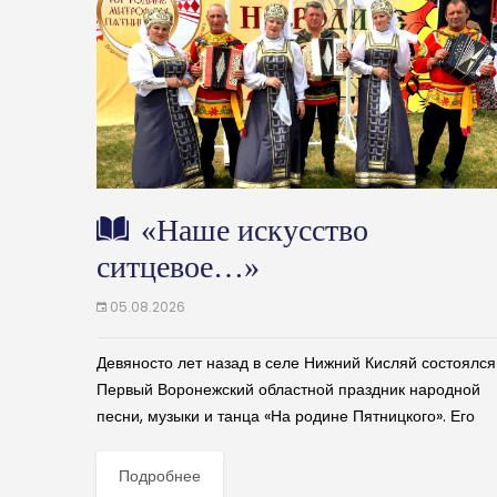
«Наше искусство
ситцевое…»
05.08.2026
Девяносто лет назад в селе Нижний Кисляй состоялся
Первый Воронежский областной праздник народной
песни, музыки и танца «На родине Пятницкого». Его
заключительный концерт транслировался по всему
Советскому Союзу. После Великой...
Подробнее