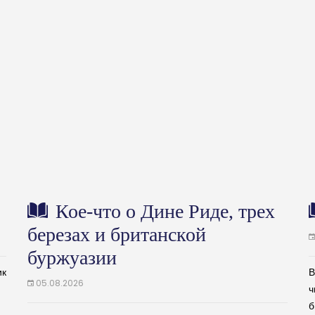
Кое-что о Дине Риде, трех
березах и британской
буржуазии
ик
В
05.08.2026
ч
б