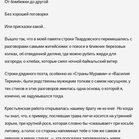
От бомбежки до другой
Без хорошей поговорки
Или присказки какой…
Вышло так, что в моей памяти строки Твардовского перемешались с
разговорами самыми житейскими: о покосе в ближних березовых
колках, об отведенной деляне, где можно рубить жерди для
изгороди, о хлебах, которые смял ночной байкальский ветер.
Строки дядиного поэта, особенно из «Страны Муравии» и «Василия
Теркина», были родственны мужицким толкам о самом насущном; у
тех стихов и этих разговоров имелась одна основа, о которой я,
конечно, не задумывался тогда.
Крестьянская работа открывалась нашему брату не из книг. Но когда
ты знал, что, к примеру, поспевшая трава легче косится на утренней
зорьке, при крупной росе, которая словно бы «смазывает» при косьбе
литовку, а голос со стороны напоминал тебе о том же самом в
певучих и емких стихах, — эта подсказка запоминалась навек: