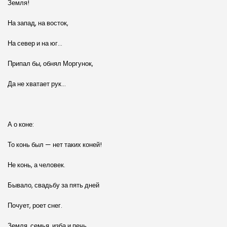
Земля!
На запад, на восток,
На север и на юг…
Припал бы, обнял Моргунок,
Да не хватает рук…
А о коне:
То конь был — нет таких коней!
Не конь, а человек.
Бывало, свадьбу за пять дней
Почует, роет снег.
Земля, семья, изба и печь,