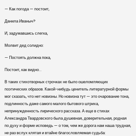
— Как погода — постоит,
Данила Иваныч?
И, задумавшись слегка,
Молвит дед солидно:
— Постоять должна пока,
Постоит, как видно…
В таких стихотворных строчках не было ошеломляющих
поэтических образов. Какой-нибудь ценитель литературной формы
мог сказать, что нет новизны. Но новизна тут — это очарование тона,
подлинность даже самого малого бытового штриха,
непринужденность лирического рассказа. А еще в стихах
Александра Твардовского была душевная, доверительная, родная
по духу и форме исповедь — о том, чем же дорога нам наша трудная,
не раз вслух клятая и втайне благословляемая судьба: