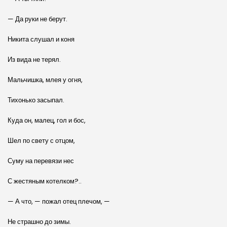
— Да руки не берут.
Никита слушал и коня
Из вида не терял.
Мальчишка, млея у огня,
Тихонько засыпал.
Куда он, малец, гол и бос,
Шел по свету с отцом,
Суму на перевязи нес
С жестяным котелком?..
— А что, — пожал отец плечом, —
Не страшно до зимы.