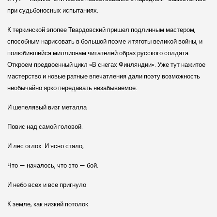
при судьбоносных испытаниях.
К теркинской эпопее Твардовский пришел подлинным мастером,
способным нарисовать в большой поэме и тяготы великой войны, и
полюбившийся миллионам читателей образ русского солдата.
Откроем предвоенный цикл «В снегах Финляндии». Уже тут нажитое
мастерство и новые ратные впечатления дали поэту возможность
необычайно ярко передавать незабываемое:
И шепелявый визг металла
Повис над самой головой.
И лес оглох. И ясно стало,
Что — началось, что это — бой.
И небо всех и все пригнуло
К земле, как низкий потолок.