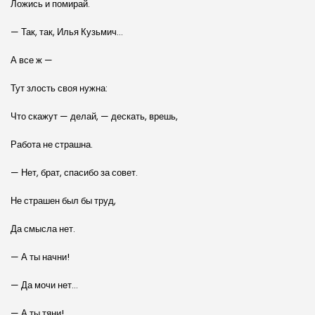
Ложись и помирай.
— Так, так, Илья Кузьмич…
А все ж —
Тут злость своя нужна:
Что скажут — делай, — дескать, врешь,
Работа не страшна.
— Нет, брат, спасибо за совет.
Не страшен был бы труд,
Да смысла нет.
— А ты начни!
— Да мочи нет…
— А ты тяни!