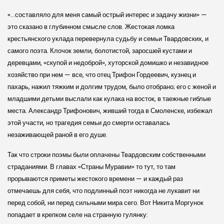
«…составляло для меня самый острый интерес и задачу жизни» —
это сказано в глубинном смысле слов. Жестокая ломка
крестьянского уклада перевернула судьбу и семьи Твардовских, и
самого поэта. Клочок земли, болотистой, заросшей кустами и
деревцами, «скупой и недоброй», хуторской домишко и незавидное
хозяйство при нем — все, что отец Трифон Гордеевич, кузнец и
пахарь, нажил тяжким и долгим трудом, было отобрано; его с женой и
младшими детьми выслали как кулака на восток, в таежные гиблые
места. Александр Трифонович, живший тогда в Смоленске, избежал
этой участи, но трагедия семьи до смерти оставалась
незаживающей раной в его душе.
Так что строки поэмы были оплачены Твардовским собственными
страданиями. В главах «Страны Муравии» то тут, то там
прорываются приметы жестокого времени — и каждый раз
отмечаешь для себя, что подлинный поэт никогда не лукавит ни
перед собой, ни перед сильными мира сего. Вот Никита Моргунок
попадает в крепком селе на странную гулянку: