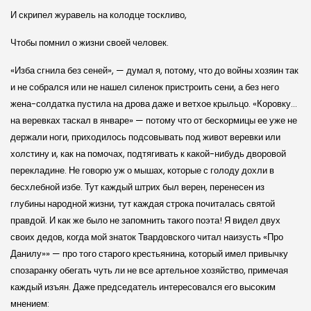
И скрипел журавель на колодце тоскливо,
Чтобы помнил о жизни своей человек.
«Изба сгнила без сеней», — думал я, потому, что до войны хозяин так
и не собрался или не нашел силенок пристроить сени, а без него
жена-солдатка пустила на дрова даже и ветхое крыльцо. «Коровку…
на веревках таскал в январе» — потому что от бескормицы ее уже не
держали ноги, приходилось подсовывать под живот веревки или
холстину и, как на помочах, подтягивать к какой-нибудь дворовой
перекладине. Не говорю уж о мышах, которые с голоду дохли в
бесхлебной избе. Тут каждый штрих был верен, перенесен из
глубины народной жизни, тут каждая строка почиталась святой
правдой. И как же было не запомнить такого поэта! Я видел двух
своих дедов, когда мой знаток Твардовского читал наизусть «Про
Данилу»» — про того старого крестьянина, который имел привычку
спозаранку обегать чуть ли не все артельное хозяйство, примечая
каждый изъян. Даже председатель интересовался его высоким
мнением: