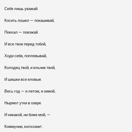
Себя лишь уважай.
Косить пошел — покашивай,
Поехал — поезжай.
И все твое перед тобой,
Ходи себе, поплевывай,
Колодец твой, и ельник твой,
И шишки все еловые.
Весь год — и летом, и зимой,
Ныряют утки в озере.
И никакой, ни боже мой, —
Коммунии, колхозии!..