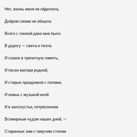
Нет, жизнь меня не обделила,
Добром своим не обошла.
Всего с лихвой дано мне было
В дорогу — света и тепла.
И сказок в трепетную память,
И песен матери родной,
И старых праздников с попами,
И новых с музыкой иной.
И в захолустье, потрясенном
Всемирным чудом наших дней, —
Старинных зим с певучим стоном