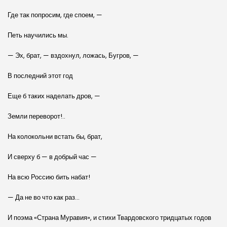
Где так попросим, где споем, —
Петь научились мы.
— Эх, брат, — вздохнул, ложась, Бугров, —
В последний этот год
Еще б таких наделать дров, —
Земли переворот!..
На колокольни встать бы, брат,
И сверху б — в добрый час —
На всю Россию бить набат!
— Да не во что как раз…
И поэма «Страна Муравия», и стихи Твардовского тридцатых годов