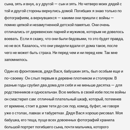
сына, зять и внук, а у другой — сын и зять. Но четверо моих дядей с
той и другой стороны вернулись домой. Погибших я знаю только по
фотографиям, а вернувшихся — какими они пришли с войны —
помню цепкой и незамутненной детской памятью. Они очень
отличались от деревенских парней и мужиков, которым не довелось
воевать. Если я скажу, что они были бедовыми, то это будет правда,
но не вся. Казалось, что они увидели вдали от дома такое, после
чего не может быть страха. Ни перед чем и ни перед кем. Так мне
запомнилось.
Один из фронтовиков, дядя Вася, бабушкин зять, был особым еще и
по-своему. Он слыл первым в деревне плотником и столяром. В
разные годы срубил два дома для себя и не меньше десятка — для
родственников и односельчан. Всю мебель в своей избе после войны
он смастерил сам: отличный плательный шкаф, который, потемнев
от времени, стоит в доме тети до сих пор, комод, буфет, не говоря
уже о столах, лавках и табуретках. Дядя Вася хорошо рисовал. Моя
бабушка, его теща, пуще всех довоенных фотографий хранила
большой портрет погибшего сына, почти мальчика, которого