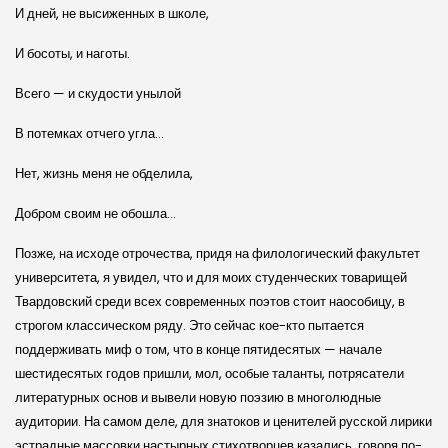
И дней, не высиженных в школе,
И босоты, и наготы.
Всего — и скудости унылой
В потемках отчего угла…
Нет, жизнь меня не обделила,
Добром своим не обошла…
Позже, на исходе отрочества, придя на филологический факультет
университета, я увидел, что и для моих студенческих товарищей
Твардовский среди всех современных поэтов стоит наособицу, в
строгом классическом ряду. Это сейчас кое-кто пытается
поддерживать миф о том, что в конце пятидесятых — начале
шестидесятых годов пришли, мол, особые таланты, потрясатели
литературных основ и вывели новую поэзию в многолюдные
аудитории. На самом деле, для знатоков и ценителей русской лирики
эстрадные массовки настырных стихотворцев казались, говоря по-