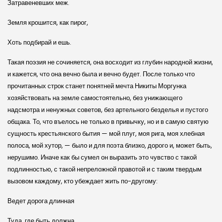
Затравеневших меж.
Земля крошится, как пирог,
Хоть подбирай и ешь.
Такая поэзия не сочиняется, она восходит из глубин народной жизни,
и кажется, что она вечно была и вечно будет. После только что
прочитанных строк станет понятней мечта Никиты Моргунка
хозяйствовать на земле самостоятельно, без унижающего
надсмотра и ненужных советов, без артельного безделья и пустого
общака. То, что въелось не только в привычку, но и в самую святую
сущность крестьянского бытия — мой плуг, моя рига, моя хлебная
полоса, мой хутор, — было и для поэта близко, дорого и, может быть,
нерушимо. Иначе как бы сумел он выразить это чувство с такой
подлинностью, с такой непреложной правотой и с таким твердым
вызовом каждому, кто убеждает жить по-другому:
Ведет дорога длинная
Туда, где быть должна