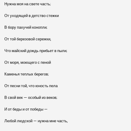
Нужна моя на свете часть;
От уходящей в детство стежки
В бору пахучей конопли;
От той березовой сережки,
Что майский дождь прибьет в пыли;
От моря, моющего с пеной
Каменья теплых берегов;
От песни той, что юность пела
В свой век — особый из веков;
И от беды и от победы —
Любой людской — нужна мне часть,