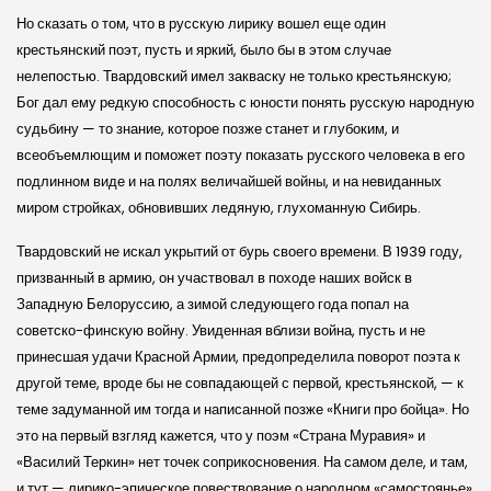
Но сказать о том, что в русскую лирику вошел еще один
крестьянский поэт, пусть и яркий, было бы в этом случае
нелепостью. Твардовский имел закваску не только крестьянскую;
Бог дал ему редкую способность с юности понять русскую народную
судьбину — то знание, которое позже станет и глубоким, и
всеобъемлющим и поможет поэту показать русского человека в его
подлинном виде и на полях величайшей войны, и на невиданных
миром стройках, обновивших ледяную, глухоманную Сибирь.
Твардовский не искал укрытий от бурь своего времени. В 1939 году,
призванный в армию, он участвовал в походе наших войск в
Западную Белоруссию, а зимой следующего года попал на
советско-финскую войну. Увиденная вблизи война, пусть и не
принесшая удачи Красной Армии, предопределила поворот поэта к
другой теме, вроде бы не совпадающей с первой, крестьянской, — к
теме задуманной им тогда и написанной позже «Книги про бойца». Но
это на первый взгляд кажется, что у поэм «Страна Муравия» и
«Василий Теркин» нет точек соприкосновения. На самом деле, и там,
и тут — лирико-эпическое повествование о народном «самостоянье»