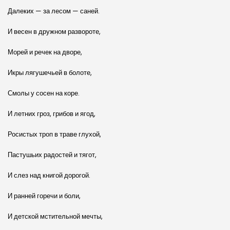
Далеких — за лесом — саней.
И весен в дружном развороте,
Морей и речек на дворе,
Икры лягушечьей в болоте,
Смолы у сосен на коре.
И летних гроз, грибов и ягод,
Росистых троп в траве глухой,
Пастушьих радостей и тягот,
И слез над книгой дорогой.
И ранней горечи и боли,
И детской мстительной мечты,