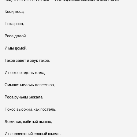
Коси, коса,
Пока роса,
Роса долой —
И мы домой.
Таков завет и звук таков,
И по косе вдоль жала,
Смывая мелочь лепестков,
Роса ручьем бежала.
Покос высокий, как постель,
Ложился, взбитый пышно,
И непросохший сонный шмель