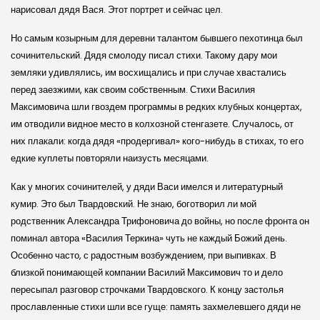
нарисовал дядя Вася. Этот портрет и сейчас цел.
Но самым козырным для деревни талантом бывшего пехотинца был
сочинительский. Дядя смолоду писал стихи. Такому дару мои
земляки удивлялись, им восхищались и при случае хвастались
перед заезжими, как своим собственным. Стихи Василия
Максимовича шли гвоздем программы в редких клубных концертах,
им отводили видное место в колхозной стенгазете. Случалось, от
них плакали: когда дядя «продергивал» кого-нибудь в стихах, то его
едкие куплеты повторяли наизусть месяцами.
Как у многих сочинителей, у дяди Васи имелся и литературный
кумир. Это был Твардовский. Не знаю, боготворил ли мой
родственник Александра Трифоновича до войны, но после фронта он
поминал автора «Василия Теркина» чуть не каждый Божий день.
Особенно часто, с радостным возбуждением, при выпивках. В
близкой понимающей компании Василий Максимович то и дело
пересыпал разговор строчками Твардовского. К концу застолья
прославленные стихи шли все гуще: память захмелевшего дяди не