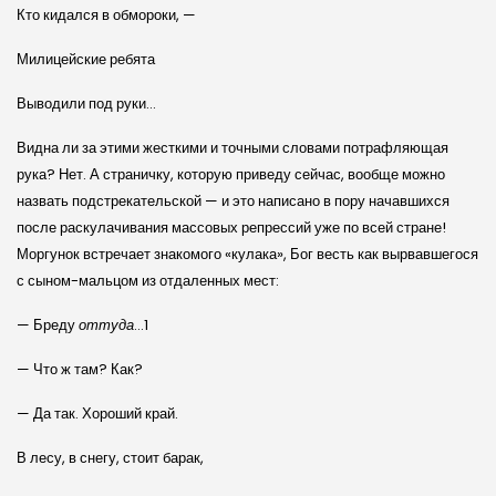
Кто кидался в обмороки, —
Милицейские ребята
Выводили под руки…
Видна ли за этими жесткими и точными словами потрафляющая
рука? Нет. А страничку, которую приведу сейчас, вообще можно
назвать подстрекательской — и это написано в пору начавшихся
после раскулачивания массовых репрессий уже по всей стране!
Моргунок встречает знакомого «кулака», Бог весть как вырвавшегося
с сыном-мальцом из отдаленных мест:
— Бреду
оттуда
…1
— Что ж там? Как?
— Да так. Хороший край.
В лесу, в снегу, стоит барак,