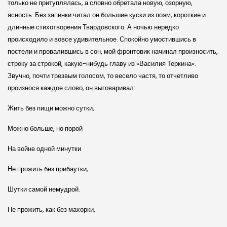
только не притуплялась, а словно обретала новую, озорную,
ясность. Без запинки читал он большие куски из поэм, короткие и
длинные стихотворения Твардовского. А ночью нередко
происходило и вовсе удивительное. Спокойно умостившись в
постели и провалившись в сон, мой фронтовик начинал произносить,
строку за строкой, какую-нибудь главу из «Василия Теркина».
Звучно, почти трезвым голосом, то весело частя, то отчетливо
произнося каждое слово, он выговаривал:
Жить без пищи можно сутки,
Можно больше, но порой
На войне одной минутки
Не прожить без прибаутки,
Шутки самой немудрой.
Не прожить, как без махорки,