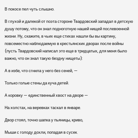
В покосе пел чуть слышно.
В глухой и далекой от поэта стороне Твардовский западал в детскую
душу потому, что он знал подноготную нашей нищей послевоенной
жизни. Ну, скажите, в чьих еще стихах нашли бы вы картину,
повсеместно наблюдаемую в крестьянских дворах после войны
(пусть Твардовский написал это еще в тридцатых, для меня было
важно, что он знал такую бездну нищеты):
А в избе, что сгнила у него без сеней, —
Только голые стены да куча детей.
А коровку — единственный хвост на дворе —
На холстах, на веревках таскал в январе.
Двор стоял, точно шапка у пьяницы, криво,
Мыши с голоду дохли, попадая в сусек.