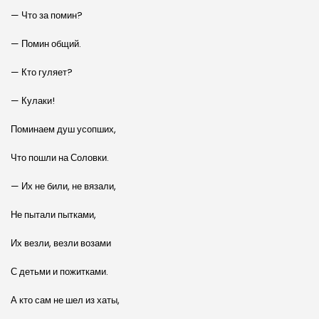
— Что за помин?
— Помин общий.
— Кто гуляет?
— Кулаки!
Поминаем душ усопших,
Что пошли на Соловки.
— Их не били, не вязали,
Не пытали пытками,
Их везли, везли возами
С детьми и пожитками.
А кто сам не шел из хаты,