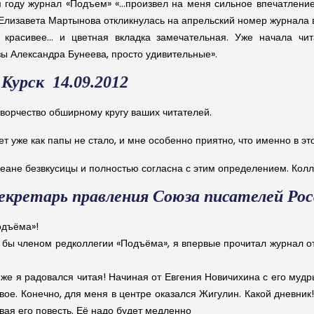
м году журнал «Подъем» «…произвел на меня сильное впечатлени
Елизавета Мартынова откликнулась на апрельский номер журнала в 
красивее… и цветная вкладка замечательная. Уже начала чита
ы Александра Бунеева, просто удивительные».
 Курск 14.09.2012
ворчество обширному кругу ваших читателей.
 уже как папы не стало, и мне особенно приятно, что именно в эт
океане безвкусицы и полностью согласна с этим определением. Кол
екретарь правления Союза писателей Росс
одъёма»!
к бы членом редколлегии «Подъёма», я впервые прочитал журнал от 
ак же я радовался читая! Начиная от Евгения Новичихина с его му
ое. Конечно, для меня в центре оказался Жигулин. Какой дневник! 
ая его повесть. Её надо будет медленно