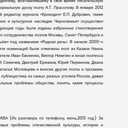
рдейчеву, возглавлявшему в свое время писательскую
риальную доску поэту А.Т. Прасолову. В январе 2012
й редактор журнала «Крокодил» Е.П. Дубровин, также
вное и культурное наследие Черноземья» осуществил
ледующие годы были изданы избранные стихотворения
о сотрудничества поэтов Москвы, Санкт-Петербурга и
дъём» под названием «Родная речь». В начале 2000-х
пяти номинаций были отмечены поэт из Казани Наиль
тели Иван Евсеенко, Виктор Никитин и юная поэтесса
ий Семичев, Дмитрий Ермаков, Юрий Перминов, Диана
аталья Моловцева и многие другие поэты и прозаики,
публицистика из самых разных уголков России, давая
альные проблемы общества, понять, какие процессы
ВА (Из разговора по телефону, июнь,2013 год.)
За
вые проблемы отечественной культуры, истории и