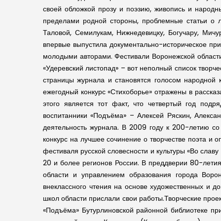
своей обложкой прозу и поэзию, живопись и народн
пределами родной стороны, проблемные статьи о л
Таловой, Семилукам, Нижнедевицку, Богучару, Мичу
впервые выпустила документально-историческое при
молодыми авторами. Фестивали Воронежской области 
«Удеревский листопад» – вот неполный список творч
страницы журнала и становятся голосом народной 
ежегодный конкурс «Стихоборье» отражены в рассказ
этого является тот факт, что четвертый год под
воспитанники «Подъёма» – Алексей Ряскин, Алекса
деятельность журнала. В 2009 году к 200-летию со
конкурс на лучшее сочинение о творчестве поэта и 
фестиваля русской словесности и культуры «Во славу
20 и более регионов России. В преддверии 80-лети
области и управлением образования города Ворон
внеклассного чтения на основе художественных и д
школ области прислали свои работы.Творческие проек
«Подъёма» Бутурлиновской районной библиотеке при