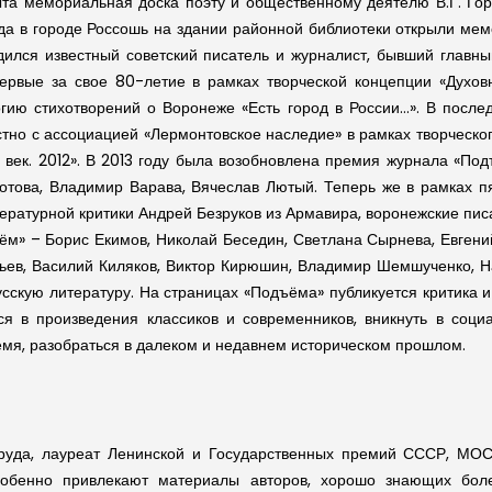
ыта мемориальная доска поэту и общественному деятелю В.Г. Го
ода в городе Россошь на здании районной библиотеки открыли мемо
одился известный советский писатель и журналист, бывший главны
первые за свое 80-летие в рамках творческой концепции «Духо
логию стихотворений о Воронеже «Есть город в России…». В пос
тно с ассоциацией «Лермонтовское наследие» в рамках творческог
век. 2012». В 2013 году была возобновлена премия журнала «По
Котова, Владимир Варава, Вячеслав Лютый. Теперь же в рамках 
ратурной критики Андрей Безруков из Армавира, воронежские писа
ём» – Борис Екимов, Николай Беседин, Светлана Сырнева, Евген
вьев, Василий Киляков, Виктор Кирюшин, Владимир Шемшученко, Н
скую литературу. На страницах «Подъёма» публикуется критика и 
ся в произведения классиков и современников, вникнуть в соци
емя, разобраться в далеком и недавнем историческом прошлом.
руда, лауреат Ленинской и Государственных премий СССР, МОСК
обенно привлекают материалы авторов, хорошо знающих боле