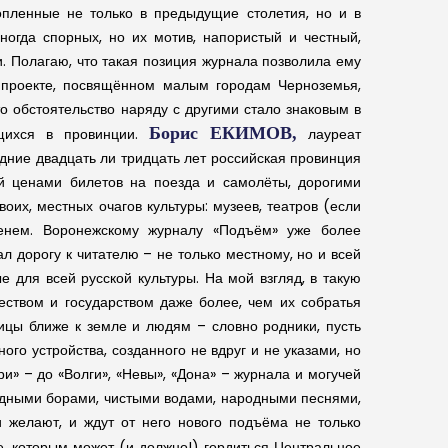
опленные не только в предыдущие столетия, но и в
ногда спорных, но их мотив, напористый и честный,
. Полагаю, что такая позиция журнала позволила ему
 проекте, посвящённом малым городам Черноземья,
о обстоятельство наряду с другими стало знаковым в
Борис ЕКИМОВ,
ющихся в провинции.
лауреат
дние двадцать ли тридцать лет российская провинция
й ценами билетов на поезда и самолёты, дорогими
оих, местных очагов культуры: музеев, театров (если
менем. Воронежскому журналу «Подъём» уже более
л дорогу к читателю – не только местному, но и всей
 для всей русской культуры. На мой взгляд, в такую
еством и государством даже более, чем их собратья
ницы ближе к земле и людям – словно родники, пусть
ого устройства, созданного не вдруг и не указами, но
и» – до «Волги», «Невы», «Дона» – журнала и могучей
ведными борами, чистыми водами, народными песнями,
 желают, и ждут от него нового подъёма не только
, которым может (и должно!) гордиться Центральное