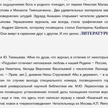
ых ощущениями Бога и родного «гнезда», от лирики Николая Мала
опова и Михаила Тимошечкина… Два удивительных материала заве
уроведческих штудий. Эдуард Анашкин открывает читателю удивит
янова. Украшением журнала, как всегда, стала графическая 
Андрея Шепеля, которому посвящена статья Екатерины Казбанов
ЛИТЕРАТУРНА
Они живут в гармонии друг с другом. И это ценно.
я Ю. Тимашева: «Мне по душе, что журнал, в отличие от некоторых
 «Подъём» отличает непоказная любовь к нашей Родине – России, п
ора Никитина, беседа Вероники Васильевой с писателем Леонид
но. – Прим. авт.), дневник Нины Стручковой «Мы в деревне», – в
хин по случаю выхода специального номера, посвященного го
евой универсальной научной библиотеки им. М.Ю. Лермонтова за
ие посвящено установлению точной даты посещения поэтом ворон
еще и тем, что здесь поэт написал музыку к своей «Казачьей ко
нтов: новое в «лермонтоведении». Читательница из Москвы К.П. Ям