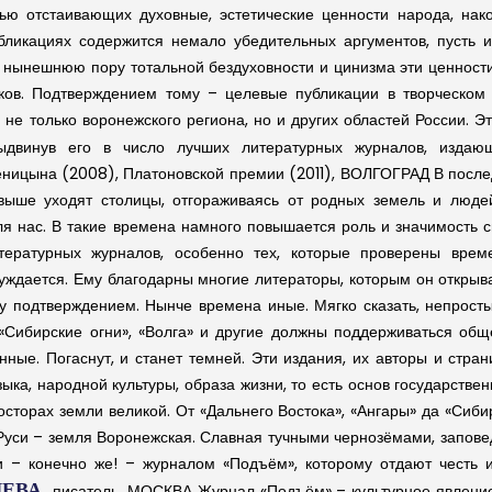
тью отстаивающих духовные, эстетические ценности народа, нак
убликациях содержится немало убедительных аргументов, пусть и
 нынешнюю пору тотальной бездуховности и цинизма эти ценности
ов. Подтверждением тому – целевые публикации в творческом
е только воронежского региона, но и других областей России. Эт
выдвинув его в число лучших литературных журналов, изда
еницына (2008), Платоновской премии (2011), ВОЛГОГРАД
В после
 выше уходят столицы, отгораживаясь от родных земель и люде
я нас. В такие времена намного повышается роль и значимость св
итературных журналов, особенно тех, которые проверены вре
уждается. Ему благодарны многие литераторы, которым он открыва
подтверждением. Нынче времена иные. Мягко сказать, непростые
«Сибирские огни», «Волга» и другие должны поддерживаться общ
нные. Погаснут, и станет темней. Эти издания, их авторы и стра
ка, народной культуры, образа жизни, то есть основ государственн
осторах земли великой. От «Дальнего Востока», «Ангары» да «Сибир
й Руси – земля Воронежская. Славная тучными чернозёмами, запо
 – конечно же! – журналом «Подъём», которому отдают честь и
ЕВА,
писатель, МОСКВА
Журнал «Подъём» – культурное явление