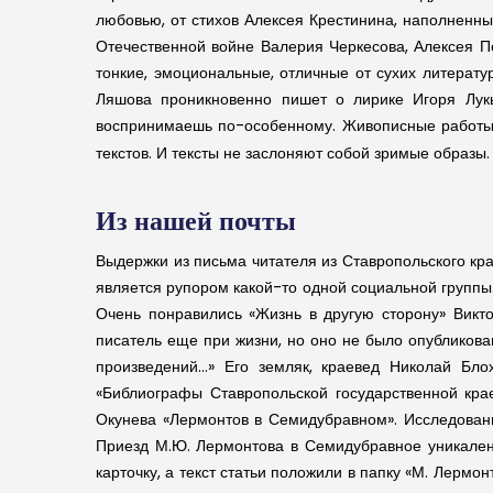
любовью, от стихов Алексея Крестинина, наполненн
Отечественной войне Валерия Черкесова, Алексея П
тонкие, эмоциональные, отличные от сухих литерат
Ляшова проникновенно пишет о лирике Игоря Лукь
воспринимаешь по-особенному. Живописные работы 
текстов. И тексты не заслоняют собой зримые образы. 
Из нашей почты
Выдержки из письма читателя из Ставропольского кра
является рупором какой-то одной социальной группы.
Очень понравились «Жизнь в другую сторону» Викт
писатель еще при жизни, но оно не было опубликова
произведений…» Его земляк, краевед Николай Бло
«Библиографы Ставропольской государственной кра
Окунева «Лермонтов в Семидубравном». Исследован
Приезд М.Ю. Лермонтова в Семидубравное уникален 
карточку, а текст статьи положили в папку «М. Лермо