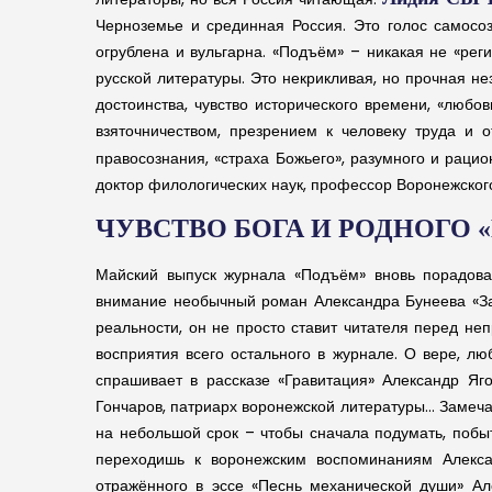
Черноземье и срединная Россия. Это голос самосоз
огрублена и вульгарна. «Подъём» – никакая не «рег
русской литературы. Это некрикливая, но прочная не
достоинства, чувство исторического времени, «любо
взяточничеством, презрением к человеку труда и
правосознания, «страха Божьего», разумного и раци
доктор филологических наук, профессор Воронежског
ЧУВСТВО БОГА И РОДНОГО 
Майский выпуск журнала «Подъём» вновь порадова
внимание необычный роман Александра Бунеева «Зав
реальности, он не просто ставит читателя перед не
восприятия всего остального в журнале. О вере, л
спрашивает в рассказе «Гравитация» Александр Яг
Гончаров, патриарх воронежской литературы… Замечат
на небольшой срок – чтобы сначала подумать, побыть
переходишь к воронежским воспоминаниям Алексан
отражённого в эссе «Песнь механической души» Ал