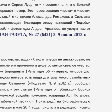
шича и Сергея Луценко – к воспоминаниям о Великой
ршают номер. Это повествования «поэта» о «поэте»,
ельный мир стихов Александра Ромахова, а Светлана
составляющая. Благодаря этому нынешний «Подъём»
ой, и фотоэтюды Андрея Архипова не уводят нас от
Я ГАЗЕТА, № 27 (6421)
3–9 июля 2013 г.
 московских изданий, политически не ангажирован, не
осле его прочтения в душе остается светлое чувство.
ом Бородиным (Речь идет об интервью, которое дал
 каждом номере есть пища для ума, много самобытных
роду Семилуки («Подъем», №9, 2012 г.), сообщал:
писали эту статью (Речь идет о публикации Бориса
ежской усадьбы полкового товарища А.Л. Потапова.
лыбельной песни». – Прим. ред.) на биографическую
польская в мае 2014 года прислала в редакцию письмо,