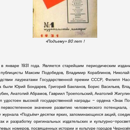
«Подъему» 80 лет !
 в январе 1931 года. Является старейшим периодическим издан
 публицисты Максим Подобедов, Владимир Кораблинов, Николай 
ледствии лауреатами Государственной премии СССР, Филипп Нас
 были Юрий Бондарев, Григорий Бакланов, Борис Васильев, Вла
Шубин, Анатолий Абрамов, Гавриил Троепольский, Анатолий Жигулин
ыл удостоен высокой государственной награды – ордена «Знак Поче
т первостепенное значение развитию человеческого потенциала,
ту журнала «Подъём» десятки ярких, запоминающихся акций, соед
так и разработку оригинальных издательских и культурно-просве
левых номеров, посвященных истории и культуре городов Черноз