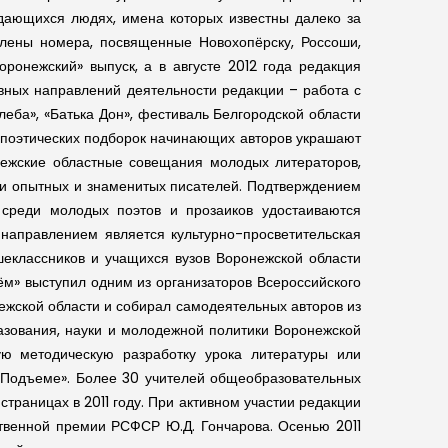
ыдающихся людях, имена которых известны далеко за
влены номера, посвященные Новохопёрску, Россоши,
ронежский» выпуск, а в августе 2012 года редакция
вных направлений деятельности редакции – работа с
еба», «Батька Дон», фестиваль Белгородской области
х поэтических подборок начинающих авторов украшают
нежские областные совещания молодых литераторов,
ями опытных и знаменитых писателей. Подтверждением
 среди молодых поэтов и прозаиков удостаиваются
направлением является культурно-просветительская
шеклассников и учащихся вузов Воронежской области
ём» выступил одним из организаторов Всероссийского
нежской области и собирал самодеятельных авторов из
азования, науки и молодежной политики Воронежской
ую методическую разработку урока литературы или
 «Подъеме». Более 30 учителей общеобразовательных
траницах в 2011 году. При активном участии редакции
ственной премии РСФСР Ю.Д. Гончарова. Осенью 2011