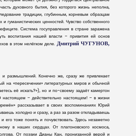
асть духовного бытия, без которого жизнь неполна,
 следование традиции, глубинным, корневым образцам
х и гуманистических ценностей. Чувство собственного
 дефиците. Система госуправления в стране заражена
уть воспитания нашей власти – привития ей основ
Дмитрий ЧУГУНОВ,
ехов в этом нелёгком деле.
 и размышлений. Конечно же, сразу же привлекает
ный на «пересечении» литературных миров и обычной
етесь её искать?»), но и по-своему задаёт камертон
 О настоящем – действительно настоящем! – в жизни
 времён» рассказывает в своих воспоминаниях Юрий
ываешь холодно и сразу, а раз за разом откладываешь
 и его тоже понять и почувствовать. Здесь незаметно
ному в наших сердцах. От платоновского космоса,
олгова. От поэзии Дианы Кан, пронизанной верой и