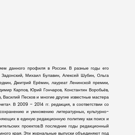
ием данного профиля в России. В разные годы его
Задонский, Михаил Булавин, Алексей Шубин, Ольга
едкин, Дмитрий Ерёмин, лауреат Ленинской премии,
димир Карпов, Юрий Гончаров, Константин Воробьёв,
, Василий Песков и многие другие известные мастера
та». В 2009 – 2014 гг. редакция, в соответствии со
 сохранению и умножению литературных, культурно-
иняющих в единую редакционную политику как поиск и
тительских проектов.В последние годы редакционный
ёмного края. Эти журнальные выпуски объединяют под