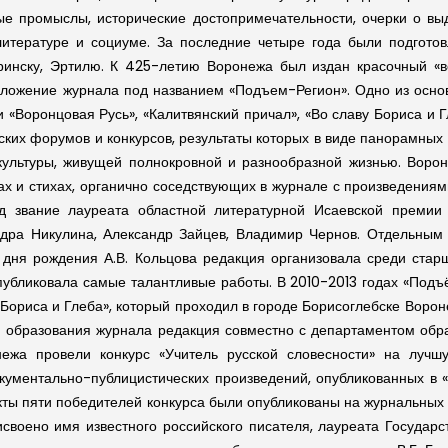
ые промыслы, исторические достопримечательности, очерки о в
итературе и социуме. За последние четыре года были подгото
ринску, Эртилю. К 425-летию Воронежа был издан красочный «во
ложение журнала под названием «Подъем-Регион». Одно из осно
«Воронцовая Русь», «Калитвянский причал», «Во славу Бориса и Гл
еских форумов и конкурсов, результаты которых в виде панорамны
культуры, живущей полнокровной и разнообразной жизнью. Воро
ах и стихах, органично соседствующих в журнале с произведени
ряд звание лауреата областной литературной Исаевской премии
ндра Никулина, Александр Зайцев, Владимир Чернов. Отдельным 
 дня рождения А.В. Кольцова редакция организовала среди стар
опубликовала самые талантливые работы. В 2010-2013 годах «Подъ
 Бориса и Глеба», который проходил в городе Борисоглебске Воро
я образования журнала редакция совместно с департаментом обр
ежа провели конкурс «Учитель русской словесности» на лучш
окументально-публицистических произведений, опубликованных в
ты пяти победителей конкурса были опубликованы на журнальных с
своено имя известного российского писателя, лауреата Государ