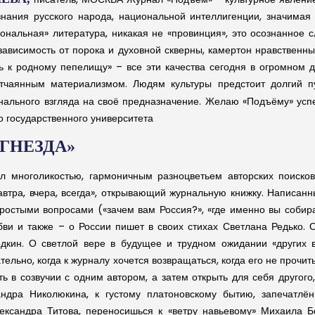
нания русского народа, национальной интеллигенции, значимая ч
иональная» литература, никакая не «провинция», это осознанное
зависимость от порока и духовной скверны, камертон нравственны
вь к родному пепелищу» – все эти качества сегодня в огромном
 отчаянным материализмом. Людям культуры предстоит долгий п
онального взгляда на своё предназначение. Желаю «Подъёму» усп
о государственного университета
«ГНЕЗДА»
л многоликостью, гармоничным разноцветьем авторских поисков
тра, вчера, всегда», открывающий журнальную книжку. Написан
простыми вопросами («зачем вам Россия?», «где именно вы собира
юбви и также – о России пишет в своих стихах Светлана Редько.
одкин. О светлой вере в будущее и трудном ожидании «других
ельно, когда к журналу хочется возвращаться, когда его не прочит
 в созвучии с одним автором, а затем открыть для себя другого,
дра Николюкина, к густому платоновскому бытию, запечатлён
ександра Титова, переносишься к «ветру навьевому» Михаила Б