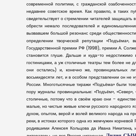
современной политики, с гражданской озабоченнос
недавнее советское время. Как правило, в таких п
свидетельствует о стремлении читателей защищать в
обрести немало последователей и единомышленник
вызвавшем большой резонанс среди общественности н
определении творческой репутации «Подъёма», 
Государственной премии РФ (1998), премии А. Солж
становится глуше. Дальше и куда-то недостижимо
гостиницами, а уж столичные театры тем более не дл
они остались) и, конечно же, провинциальных л
восьмидесяти лет, и в особом представлении он не н
России. Многотысячные тиражи «Подъёма» были тому 
пору журналы провинциальные: «Подъём», «Север», 
столичные, потому что в своём краю они – единстве
малые, но чистые живые ключи русского народного язы
духом, опытом, верой и волей великого народа на пр
реки, в истоках которого одна из жемчужин корнево
родившими Алексея Кольцова да Ивана Никитина, и
Лидия СЫЧ
литераторы, но вся Россия читающая.