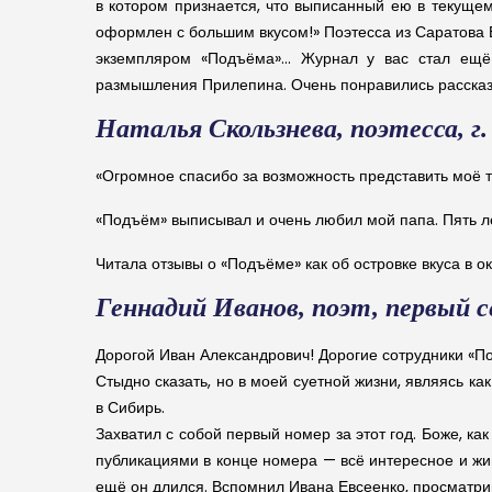
в котором признается, что выписанный ею в текуще
оформлен с большим вкусом!» Поэтесса из Саратова 
экземпляром «Подъёма»… Журнал у вас стал ещё 
размышления Прилепина. Очень понравились рассказ
Наталья Скользнева, поэтесса, г.
«Огромное спасибо за возможность представить моё т
«Подъём» выписывал и очень любил мой папа. Пять лет
Читала отзывы о «Подъёме» как об островке вкуса в 
Геннадий Иванов, поэт, первый с
Дорогой Иван Александрович! Дорогие сотрудники «П
Стыдно сказать, но в моей суетной жизни, являясь ка
в Сибирь.
Захватил с собой первый номер за этот год. Боже, к
публикациями в конце номера — всё интересное и жив
ещё он длился. Вспомнил Ивана Евсеенко, просматрив