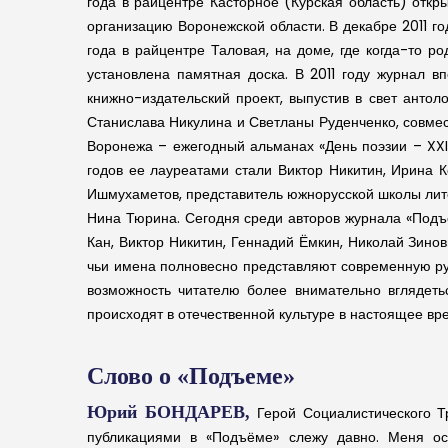
года в райцентре Касторное (Курская область) откр
организацию Воронежской области. В декабре 2011 г
года в райцентре Таловая, на доме, где когда-то р
установлена памятная доска. В 2011 году журнал в
книжно-издательский проект, выпустив в свет анто
Станислава Никулина и Светланы Руденченко, совмес
Воронежа – ежегодный альманах «День поэзии – XXI 
годов ее лауреатами стали Виктор Никитин, Ирина 
Ишмухаметов, представитель южнорусской школы лите
Нина Тюрина. Сегодня среди авторов журнала «Подъ
Кан, Виктор Никитин, Геннадий Ёмкин, Николай Зино
чьи имена полновесно представляют современную рус
возможность читателю более внимательно вглядеть
происходят в отечественной культуре в настоящее вр
Слово о «Подъеме»
Юрий БОНДАРЕВ,
Герой Социалистического Т
публикациями в «Подъёме» слежу давно. Меня ос