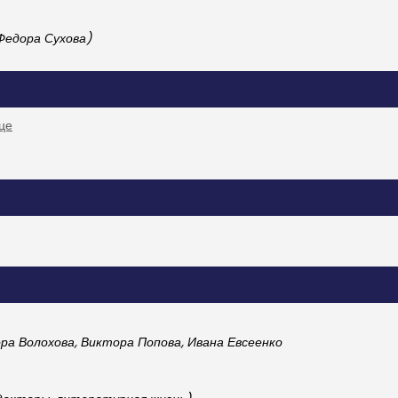
Федора Сухова)
дце
а Волохова, Виктора Попова, Ивана Евсеенко