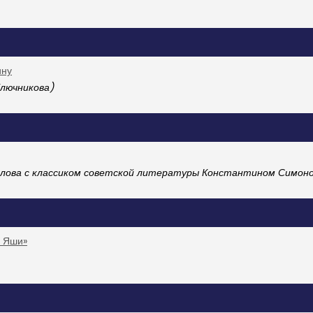
ину
лючникова)
ылова с классиком советской литературы Константином Симон
а Яши»