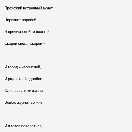
Прохожий встречный ахнет,
Чирикнет воробей:
«Горячим хлебом пахнет!
Скорей сюда! Скорей!»
И город живописней,
И радостней вдвойне.
Сливаясь, токи жизни
Вовсю журчат во мне.
И я готов поклясться,