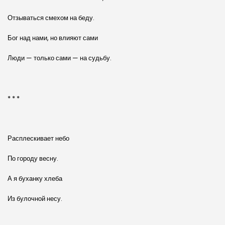
Отзываться смехом на беду.
Бог над нами, но влияют сами
Люди — только сами — на судьбу.
* * *
Расплескивает небо
По городу весну.
А я буханку хлеба
Из булочной несу.