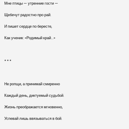
Мне птицы — утренние гости —
Щебечут радостно про рай.
И пишет сердце по бересте,
Как ученик: «Родимый край…»
* * *
Не ропщи, а принимай смиренно
Каждый день, диктуемый судьбой.
Жизнь преображается мгновенно,
Успевай лишь ввязываться в бой.