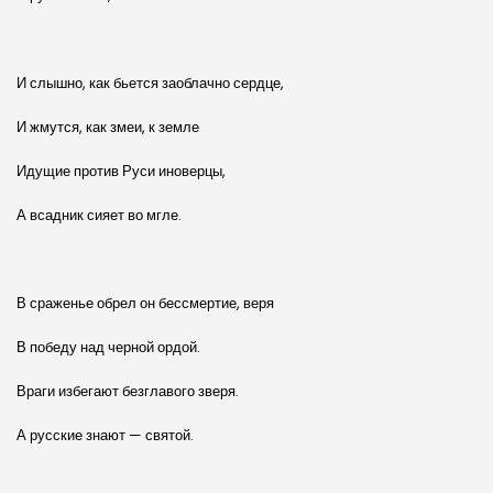
И слышно, как бьется заоблачно сердце,
И жмутся, как змеи, к земле
Идущие против Руси иноверцы,
А всадник сияет во мгле.
В сраженье обрел он бессмертие, веря
В победу над черной ордой.
Враги избегают безглавого зверя.
А русские знают — святой.