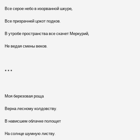
Все серое небо в изорванной шкуре,
Все призрачней цокот подков.
В утробе пространства все скачет Меркурий,
Не ведая смены веков.
* * *
Моя березовая роща
Верна лесному колдовству.
В нависшем облачке полощет
На солнце шумную листву.