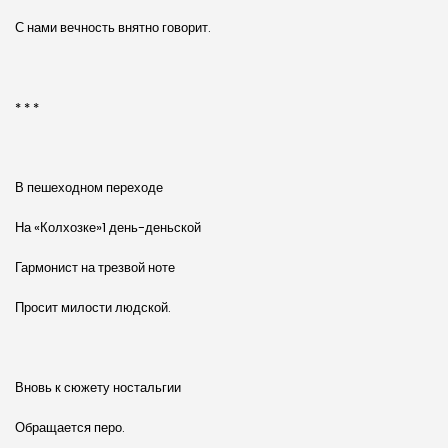
С нами вечность внятно говорит.
* * *
В пешеходном переходе
На «Колхозке»1 день-деньской
Гармонист на трезвой ноте
Просит милости людской.
Вновь к сюжету ностальгии
Обращается перо.