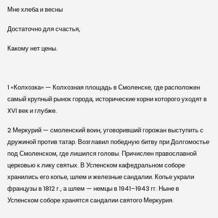
Мне хлеба и весны
Достаточно для счастья,
Какому нет цены.
1 «Колхозка» — Колхозная площадь в Смоленске, где расположен
самый крупный рынок города, исторические корни которого уходят в
XVI век и глубже.
2 Меркурий — смоленский воин, уговоривший горожан выступить с
дружиной против татар. Возглавил победную битву при Долгомостье
под Смоленском, где лишился головы. Причислен православной
церковью к лику святых. В Успенском кафедральном соборе
хранились его копье, шлем и железные сандалии. Копье украли
французы в 1812 г., а шлем — немцы в 1941–1943 гг. Ныне в
Успенском соборе хранятся сандалии святого Меркурия.