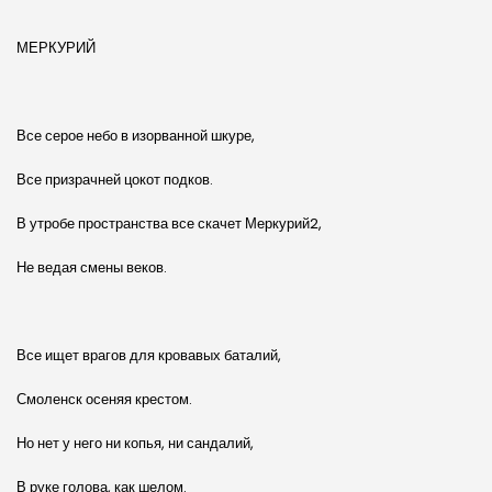
МЕРКУРИЙ
Все серое небо в изорванной шкуре,
Все призрачней цокот подков.
В утробе пространства все скачет Меркурий2,
Не ведая смены веков.
Все ищет врагов для кровавых баталий,
Смоленск осеняя крестом.
Но нет у него ни копья, ни сандалий,
В руке голова, как шелом.