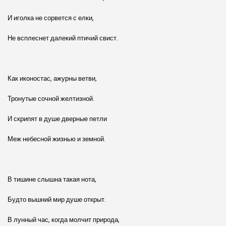
И иголка не сорвется с елки,
Не всплеснет далекий птичий свист.
Как иконостас, ажурны ветви,
Тронутые сочной желтизной.
И скрипят в душе дверные петли
Меж небесной жизнью и земной.
В тишине слышна такая нота,
Будто вышний мир душе открыт.
В лунный час, когда молчит природа,