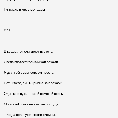
Не видно в лесу молодом.
* * *
В квадрате ночи зреет пустота,
Свеча глотает горький чай печали.
Я для тебя, увы, совсем проста.
Нет ничего, лишь крылья за плечами.
Один мне путь — всей немотой стены
Молчать!.. пока не вызреет остуда.
…Когда срастутся ветви тишины,