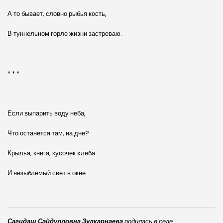
А то бывает, словно рыбья кость,
В туннельном горле жизни застреваю.
* * *
Если выпарить воду неба,
Что останется там, на дне?
Крылья, книга, кусочек хлеба
И незыблемый свет в окне.
Сагидаш Сайдулловна Зулкарнаева
родилась в селе