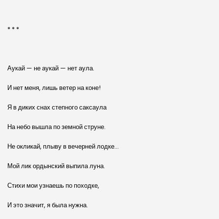
* * *
Аукай — не аукай — нет аула.
И нет меня, лишь ветер на коне!
Я в диких снах степного саксаула
На небо вышла по земной струне.
Не окликай, плыву в вечерней лодке…
Мой лик ордынский выпила луна.
Стихи мои узнаешь по походке,
И это значит, я была нужна.