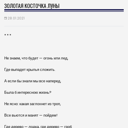
ЗОЛОТАЯ КОСТОЧКА ЛУНЫ
28.01.2021
* * *
Не знаем, что будет — огонь или лед,
Где выпадет крылья сложить.
А если бы знали мы все наперед,
Была б интересною жизнь?
Не ясно: какая заглохнет из троп,
Все вьются и манят — пойдем!
Где дерево — лодка, где дерево — гроб