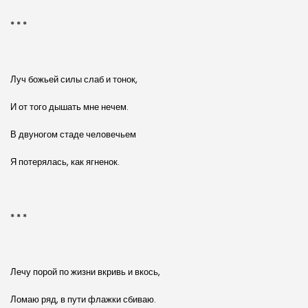
* * *
Луч божьей силы слаб и тонок,
И от того дышать мне нечем.
В двуногом стаде человечьем
Я потерялась, как ягненок.
* * *
Лечу порой по жизни вкривь и вкось,
Ломаю ряд, в пути флажки сбиваю.