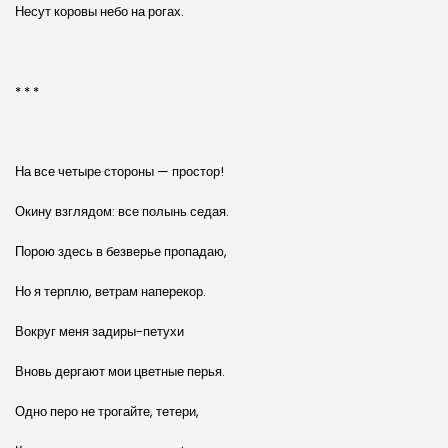
Несут коровы небо на рогах.
* * *
На все четыре стороны — простор!
Окину взглядом: все полынь седая.
Порою здесь в безверье пропадаю,
Но я терплю, ветрам наперекор.
Вокруг меня задиры-петухи
Вновь дергают мои цветные перья.
Одно перо не трогайте, тетери,