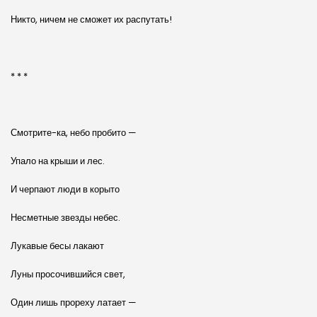
Никто, ничем не сможет их распутать!
* * *
Смотрите-ка, небо пробито —
Упало на крыши и лес.
И черпают люди в корыто
Несметные звезды небес.
Лукавые бесы лакают
Луны просочившийся свет,
Один лишь прореху латает —