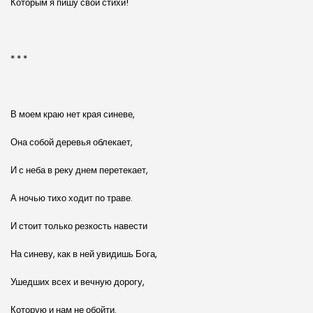
Которым я пишу свои стихи!
* * *
В моем краю нет края синеве,
Она собой деревья облекает,
И с неба в реку днем перетекает,
А ночью тихо ходит по траве.
И стоит только резкость навести
На синеву, как в ней увидишь Бога,
Ушедших всех и вечную дорогу,
Которую и нам не обойти.