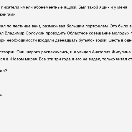
 писатели имели абонементные ящики. Был такой ящик и у меня — 
книгами.
жал по лестнице вниз, размахивая большим портфелем. Это было в
хал Владимир Солоухин проводить Областное совещание молодых п
 при необходимости входили двенадцать бутылок водки: шесть в одн
е створки. Они широко распахнулись, и я увидел Анатолия Жигулина
я в «Новом мире». Все эти три года я его не видел, только читал ст
хал?
ь.