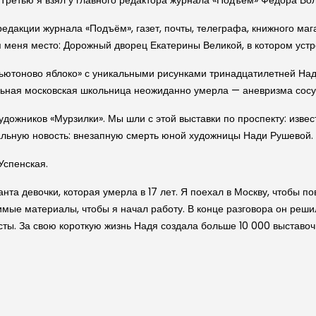
ретью я взял у главного редактора журнала «Подъём» Федора Вол
кции журнала «Подъём», газет, почты, телеграфа, книжного магаз
я меня место: Дорожный дворец Екатерины Великой, в котором устр
Ньютоново яблоко» с уникальными рисунками тринадцатилетней На
альная московская школьница неожиданно умерла — аневризма сосу
дожников «Мурзилки». Мы шли с этой выставки по проспекту: изве
альную новость: внезапную смерть юной художницы Нади Рушевой.
Успенская.
анта девочки, которая умерла в 17 лет. Я поехал в Москву, чтобы 
мые материалы, чтобы я начал работу. В конце разговора он решил
исты. За свою короткую жизнь Надя создала больше 10 000 выставоч