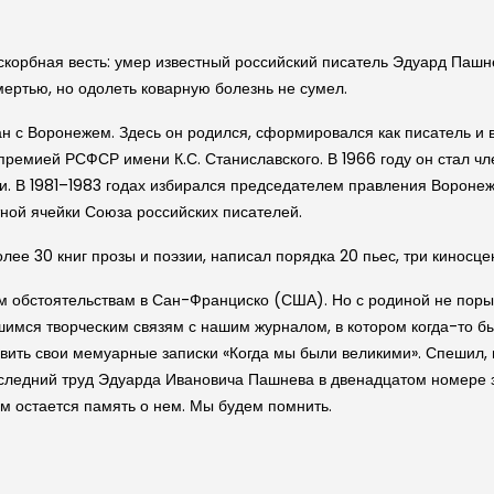
скорбная весть: умер известный российский писатель Эдуард Паш
ертью, но одолеть коварную болезнь не сумел.
н с Воронежем. Здесь он родился, сформировался как писатель и в
 премией РСФСР имени К.С. Станиславского. В 1966 году он стал 
. В 1981–1983 годах избирался председателем правления Воронежс
ной ячейки Союза российских писателей.
ее 30 книг прозы и поэзии, написал порядка 20 пьес, три киносце
м обстоятельствам в Сан-Франциско (США). Но с родиной не порыв
шимся творческим связям с нашим журналом, в котором когда-то б
ть свои мемуарные записки «Когда мы были великими». Спешил, на
оследний труд Эдуарда Ивановича Пашнева в двенадцатом номере за 
ам остается память о нем. Мы будем помнить.