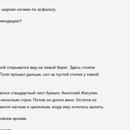
, шаркая ногами по асфальту.
комендацию?
ой открывался вид на левый берег. Здесь стояли
Толя прошел дальше, сел за пустой столик у самой
ашелся стандартный лист бумаги. Анатолий Жигулин
есколько строк. Потом он допил вино. Остаток из
овился наглым и циничным, когда ему хотелось выпить.
своем архиве.