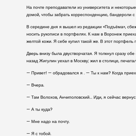
На почте преподаватели из университета и некоторые
домой, чтобы забрать корреспонденцию, бандероли с 
В середине дня я вышел из редакции «Подъёма», сбе
носить рукописи в портфелях. К нам в Воронеж прие
желтой кожи. Я себе купил такой же. В этот портфель
Дверь внизу была двустворчатая. Я толкнул сразу об
назад Жигулин уехал в Москву; жил в столице, печаталс
— Привет! — обрадовался я . — Ты к нам? Когда прие
— Вчера.
— Там Волохов, Анчиполовский… Иди, я сейчас вернус
— А ты куда?
— Мне надо на почту.
— Я с тобой.