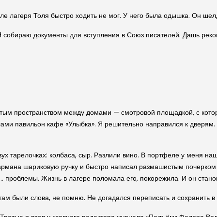
ле лагеря Толя быстро ходить не мог. У него была одышка. Он шел
 Я собираю документы для вступления в Союз писателей. Дашь ре
стым пространством между домами — смотровой площадкой, с котор
лами павильон кафе «Улыбка». Я решительно направился к дверям. 
двух тарелочках: колбаса, сыр. Разлили вино. В портфеле у меня н
 кармана шариковую ручку и быстро написал размашистым почерком н
тим… проблемы. Жизнь в лагере поломала его, покорежила. И он стан
ам были слова, не помню. Не догадался переписать и сохранить в 