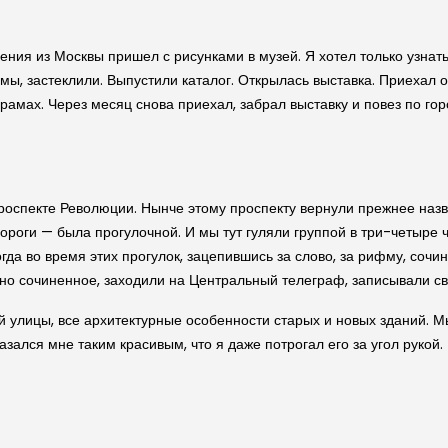
щения из Москвы пришел с рисунками в музей. Я хотел только узнат
мы, застеклили. Выпустили каталог. Открылась выставка. Приехал 
 рамах. Через месяц снова приехал, забрал выставку и повез по го
роспекте Революции. Нынче этому проспекту вернули прежнее назв
роги — была прогулочной. И мы тут гуляли группой в три-четыре 
гда во время этих прогулок, зацепившись за слово, за рифму, сочин
чно сочиненное, заходили на Центральный телеграф, записывали с
й улицы, все архитектурные особенности старых и новых зданий. Мы
зался мне таким красивым, что я даже потрогал его за угол рукой