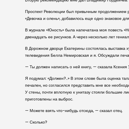
Вторую рекомендацию мне дал Владимир Гордейчев. Т
Проспект Революции был привычным продолжением реда
«Девочка и олень», добавилось еще одно знаковое дл
В журнале «Юность» была напечатана моя повесть «
двенадцать ее рисунков. А через несколько лет гени
В Дорожном дворце Екатерины состоялась выставка ху
телевидения Белла Немировская и я. Обсуждали печ
— Ты должен написать о ней книгу, — сказала Ксения 
Я подумал: «Должен?..» В этом слове была оценка тал
печален, но согласился представить мне все необходи
У стены, почти вплотную к унитазу стояли большие л
приготовлены на выброс.
— Можете взять что-нибудь отсюда, — сказал отец.
— Сколько?