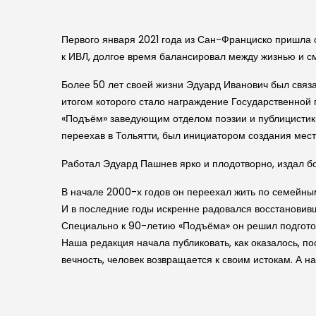
Первого января 2021 года из Сан-Франциско пришла 
к ИВЛ, долгое время балансировал между жизнью и см
Более 50 лет своей жизни Эдуард Иванович был связа
итогом которого стало награждение Государственной
«Подъём» заведующим отделом поэзии и публицистики
переехав в Тольятти, был инициатором создания мест
Работал Эдуард Пашнев ярко и плодотворно, издал бол
В начале 2000-х годов он переехал жить по семейны
И в последние годы искренне радовался восстановив
Специально к 90-летию «Подъёма» он решил подготови
Наша редакция начала публиковать, как оказалось, п
вечность, человек возвращается к своим истокам. А н