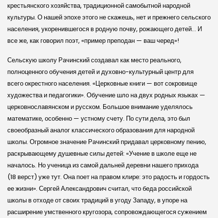
крестьянского хозяйства, традиционной самобытной народной
культуры. О нашей эпохе этого не скажешь, нет и прежнего сельского
населения, укоренившегося в родную почву, рожающего детей… И
все же, как говорил поэт, «пример преподан — ваш черед»!
Сельскую школу Рачинский создавал как место реального,
полноценного обучения детей и духовно-культурный центр для
всего окрестного населения. «Церковные книги — вот сокровище
художества и педагогики». Обучение шло на двух родных языках —
церковнославянском и русском. Большое внимание уделялось
математике, особенно — устному счету. По сути дела, это был
своеобразный аналог классического образования для народной
школы. Огромное значение Рачинский придавал церковному пению,
раскрывающему душевные силы детей: «Учение в школе еще не
началось. Но ученица из самой дальней деревни нашего прихода
(18 верст) уже тут. Она поет на правом клире: это радость и гордость
ее жизни». Сергей Александрович считал, что беда российской
школы в отходе от своих традиций в угоду Западу, в упоре на
расширение умственного кругозора, сопровождающегося сужением