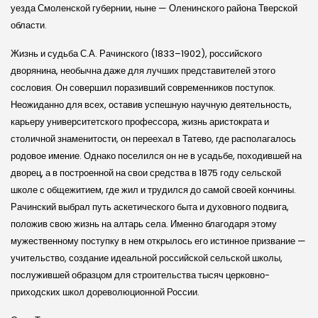
уезда Смолен­ской губернии, ныне — Оленинского района Тверской
области.
Жизнь и судьба С.А. Рачинского (1833–1902), российского
дворянина, необычна даже для лучших представителей этого
сословия. Он совершил поразивший современников поступок.
Неожиданно для всех, оставив успешную научную деятельность,
карьеру университетского профессора, жизнь аристократа и
столичной знаменитости, он переехал в Татево, где располагалось
родовое имение. Однако поселился он не в усадьбе, походившей на
дворец, а в построенной на свои средства в 1875 го­ду сельской
школе с общежитием, где жил и трудился до самой своей кончины.
Рачинский выбрал путь аскетического быта и духовного подвига,
положив свою жизнь на алтарь села. Именно благодаря этому
мужественному поступку в нем открылось его истинное призвание —
учительство, создание идеальной российской сельской школы,
послужившей образцом для строительства тысяч церковно-
приходских школ дореволюционной России.