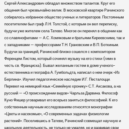
Сергей Александрович обладал множеством талантов. Круг его
общения был чрезвычайно велик. В московской квартире Рачинского
собиралось избранное общество ученых и литераторов. Постоянным
посетителем был граф Л.Н. Толстой, с которым он вел переписку,
будучи уже жителем села Татево. Многое он перенял в общении как
со славянофилами — А.С. Хомяковым и братьями Киреевскими, так и
с западниками — профессорами Т.Н. Гранов­ским и В.П. Боткиным.
Будучи за границей, Рачинский близко сошелся с композитором
Ференцем Листом, который сочинял музыку на его стихи (гимн в
честь св. Франциска). Бывал желанным гостем в доме ученого-
естественника и географа А. Гумбольдта, написал о нем очерк «Из
Берлина». Изучил педагогическое наследие И.Г. Песталоцци.
Перевел на немецкий язык «Семейную хронику» С.Т. Аксакова, а на
русский — «О происхождении видов» Чарль­за Дарвина. Философ
Куно Фишер уговаривал его всерьез заняться философией. К его
собственным научным исследованиям относятся монографии
«Цветы и насекомые», «О современных задачах физиологии
растений». Поселившись в Татеве, Рачинский совмещал научную и
школьную деятельность, не только не умаляя, но и развивая свои