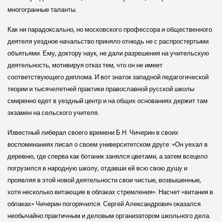
многогранные таланты.
Как ни парадоксально, но московского профессора и общественного
деятеля уездное начальство приняло отнюдь не с распростертыми
объятьями. Ему, доктору наук, не дали разрешения на учительскую
деятельность, мотивируя отказ тем, что он не имеет
соответствующего диплома. И вот знаток западной педагогической
теории и тысячелетней практики православной русской школы
смиренно едет в уездный центр и на общих основаниях держит там
экзамен на сельского учителя.
Известный либерал своего времени Б.Н. Чичерин в своих
воспоминаниях писал о своем университетском друге: «Он уехал в
деревню, где сперва как ботаник занялся цветами, а затем всецело
погрузился в народную школу, отдавши ей всю свою душу и
проявляя в этой новой деятельности свои чистые, возвышенные,
хотя несколько витающие в облаках стремления». Насчет «витания в
облаках» Чичерин погорячился. Сергей Александрович оказался
необычайно практичным и деловым организатором школьного дела.