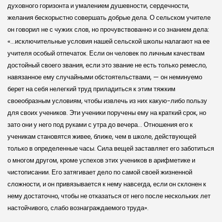
духовного горизонта и умалением душевности, сердечности,
желания бескорыстно совершать добрые дела. О сельском учителе
он говорил не с чужих слов, но прочувствованно и со знанием дела:
«…исключительные условия нашей сельской школы налагают на ее
учителя особый отпечаток. Если он человек по личным качествам
достойный своего звания, если это звание не есть только ремесло,
навязанное ему случайными обстоятельствами, — он неминуемо
берет на себя нелегкий труд приладиться к этим тяжким
своеобразным условиям, чтобы извлечь из них какую-либо пользу
для своих учеников. Эти ученики поручены ему на краткий срок, но
зато они у него под руками с утра до вечера… Отношения его к
ученикам становятся живее, ближе, чем в школе, действующей
только в определенные часы. Сила вещей заставляет его заботиться
о многом другом, кроме успехов этих учеников в арифметике и
чистописании. Его затягивает дело по самой своей жизненной
сложности, и он привязывается к нему навсегда, если он склонен к
нему достаточно, чтобы не отказаться от него после нескольких лет
настойчивого, слабо вознаграждаемого труда».