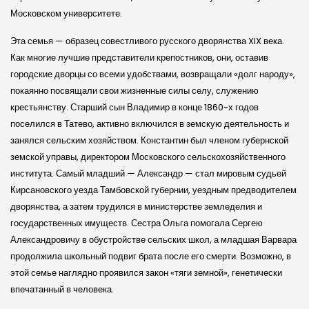
Московском университете.
Эта семья — образец совестливого русского дворянства XIX века.
Как многие лучшие представители крепостников, они, оставив
городские дворцы со всеми удобствами, возвращали «долг народу»,
покаянно посвящали свои жизненные силы селу, служению
крестьянству. Старший сын Владимир в конце 1860-х годов
поселился в Татево, активно включился в земскую деятельность и
занялся сельским хозяйством. Константин был членом губернской
земской управы, директором Московского сельскохозяйственного
института. Самый младший — Александр — стал мировым судьей
Кирсановского уезда Тамбовской губернии, уездным предводителем
дворянства, а затем трудился в министерстве земледелия и
государственных имуществ. Сестра Ольга помогала Сергею
Александровичу в обустройстве сельских школ, а младшая Варвара
продолжила школьный подвиг брата после его смерти. Возможно, в
этой семье наглядно проявился закон «тяги земной», генетически
впечатанный в человека.