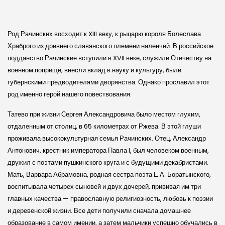
Род Рачинских восходит к XIII веку, к рыцарю короля Болеслава
Храброго из древнего славянского племени наленчей. В российское
подданство Рачин­ские вступили в XVII веке, служили Отечеству на
военном поприще, внесли вклад в науку и культуру, были
губернскими предводителями дворянства. Однако прославил этот
род именно герой нашего повествования.
Татево при жизни Сергея Александровича было местом глухим,
отдаленным от столиц, в 65 километрах от Ржева. В этой глуши
проживала высококультурная семья Рачинских. Отец, Александр
Антонович, крестник императора Павла I, был человеком военным,
дружил с поэтами пушкинского круга и с будущими декабристами.
Мать, Варвара Абрамовна, родная сестра поэта Е.А. Боратынского,
воспитывала четырех сыновей и двух дочерей, прививая им три
главных качества — православную религиозность, любовь к поэзии
и деревенской жизни. Все дети получили сначала домашнее
образование в самом имении, а затем мальчики успешно обучались в