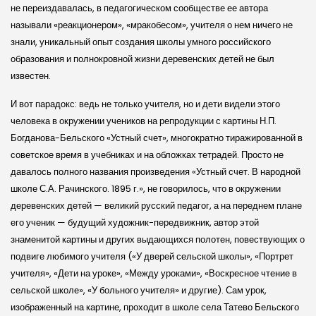
не переиздавалась, в педагогическом сообществе ее автора
называли «реакционером», «мракобесом», учителя о нем ничего не
знали, уникальный опыт создания школы умного российского
образования и полнокровной жизни деревен­ских детей не был
известен.
И вот парадокс: ведь не только учителя, но и дети видели этого
человека в окружении учеников на репродукции с картины Н.П.
Богданова-Бельского «Устный счет», многократно тиражированной в
советское время в учебниках и на обложках тетрадей. Просто не
давалось полного названия произведения «Устный счет. В народной
школе С.А. Ра­чинского. 1895 г.», не говорилось, что в окружении
деревенских детей — великий русский педагог, а на переднем плане
его ученик — будущий художник-передвижник, автор этой
знаменитой картины и других выдающихся полотен, повествующих о
подвиге любимого учителя («У дверей сельской школы», «Портрет
учителя», «Дети на уроке», «Между уроками», «Воскресное чтение в
сельской школе», «У больного учителя» и другие). Сам урок,
изображенный на картине, проходит в школе села Татево Бельского