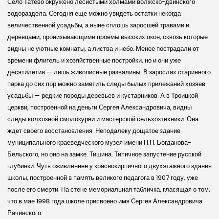
Село Татево окружено лесистыми холмами волжско-двинского
водораздела. Сегодня еще можно увидеть остатки некогда
величественной усадьбы, а ныне сплошь заросшей травами и
деревцами, пронизывающими проемы высоких окон, сквозь которые
видны не уютные комнаты, а листва и небо. Менее пострадали от
времени флигель и хозяйственные постройки, но и они уже
десятилетия — лишь живописные развалины. В зарослях старинного
парка до сих пор можно заметить следы былых прилежаний хозяев
усадьбы — редкие породы деревьев и кустарников. А в Троицкой
церкви, построенной на деньги Сергея Александровича, видны
следы колхозной смолокурни и мастерской сельхозтехники. Она
ждет своего восстановления. Неподалеку дощатое здание
муниципального краеведческого музея имени Н.П. Богданова-
Бельского, но оно на замке. Тишина. Типичное запустение русской
глубинки. Чуть оживленнее у краснокирпичного двух­этажного здания
школы, построенной в память великого педагога в 1907 году, уже
после его смерти. На стене мемориальная табличка, гласящая о том,
что в мае 1998 года школе присвоено имя Сергея Александровича
Рачинского.