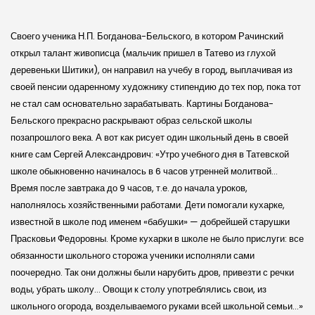
Своего ученика Н.П. Богданова-Бельского, в котором Рачинский
открыл талант живописца (мальчик пришел в Татево из глухой
деревеньки Шитики), он направил на учебу в город, выплачивая из
своей пенсии одаренному художнику стипендию до тех пор, пока тот
не стал сам основательно зарабатывать. Картины Богданова-
Бельского прекрасно раскрывают образ сель­ской школы
позапрошлого века. А вот как рисует один школьный день в своей
книге сам Сергей Александрович: «Утро учебного дня в Татевской
школе обыкновенно начиналось в 6 часов утренней молитвой…
Время после завтрака до 9 часов, т.е. до начала уроков,
наполнялось хозяйственными работами. Дети помогали кухарке,
известной в школе под именем «бабушки» — добрейшей старушки
Прасковьи Федоровны. Кроме кухарки в школе не было прислуги: все
обязанности школьного сторожа ученики исполняли сами
поочередно. Так они должны были нарубить дров, привезти с речки
воды, убрать школу… Овощи к столу употреблялись свои, из
школьного огорода, возделываемого руками всей школьной семьи…»