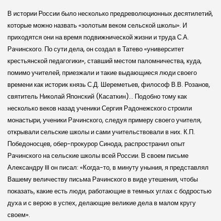
В истории России было несколько предреволюционных десятилетий,
которые можно назвать «золотым веком сельской школы». И
приходятся они на время подвижнической жизни и труда С.А.
Рачинского. По сути дела, он создал в Татево «университет
крестьян­ской педагогики», ставший местом паломничества, куда,
помимо учителей, приезжали и такие выдающиеся люди своего
времени как историк князь С.Д. Ше­реметьев, философ В.В. Розанов,
святитель Николай Японский (Касаткин)… Подобно тому как
несколько веков назад ученики Сергия Радонеж­ского строили
монастыри, ученики Рачинского, следуя примеру своего учителя,
открывали сельские школы и сами учительствовали в них. К.П.
Победоносцев, обер-прокурор Синода, распространил опыт
Рачинского на сельские школы всей России. В своем письме
Александру III он писал: «Когда-то, в минуту уныния, я представлял
Вашему величеству письма Рачинского в виде утешения, чтобы
показать, какие есть люди, работающие в темных углах с бодростью
духа и с верою в успех, делающие великие дела в малом кругу
своем».