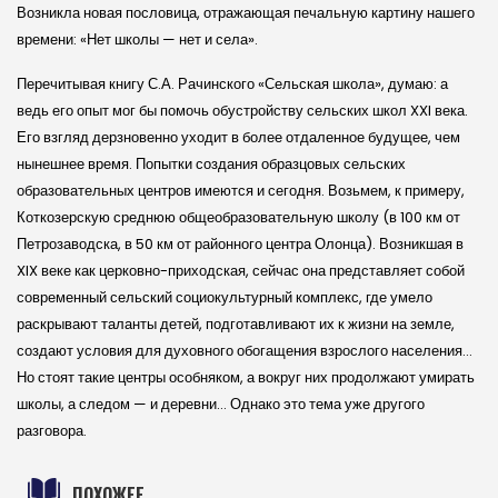
Возникла новая пословица, отражающая печальную картину нашего
времени: «Нет школы — нет и села».
Перечитывая книгу С.А. Рачинского «Сельская школа», думаю: а
ведь его опыт мог бы помочь обустройству сельских школ XXI века.
Его взгляд дерзновенно уходит в более отдаленное будущее, чем
нынешнее время. Попытки создания образцовых сельских
образовательных центров имеются и сегодня. Возьмем, к примеру,
Коткозерскую среднюю общеобразовательную школу (в 100 км от
Петрозаводска, в 50 км от районного центра Олонца). Возникшая в
XIX веке как церковно-приходская, сейчас она представляет собой
современный сельский социокультурный комплекс, где умело
раскрывают таланты детей, подготавливают их к жизни на земле,
создают условия для духовного обогащения взрослого населения…
Но стоят такие центры особняком, а вокруг них продолжают умирать
школы, а следом — и деревни… Однако это тема уже другого
разговора.
ПОХОЖЕЕ