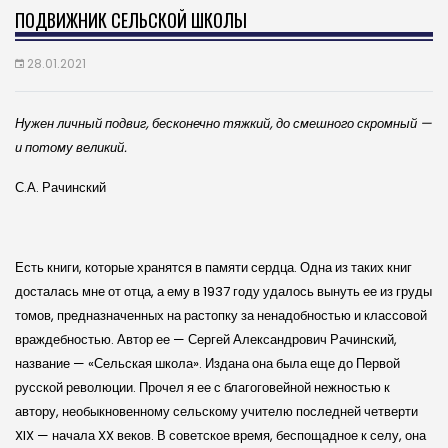
ПОДВИЖНИК СЕЛЬСКОЙ ШКОЛЫ
28.01.2021
Нужен личный подвиг, бесконечно тяжкий, до смешного скромный —
и потому великий.
С.А. Рачинский
Есть книги, которые хранятся в памяти сердца. Одна из таких книг
досталась мне от отца, а ему в 1937 году удалось вынуть ее из груды
томов, предназначенных на растопку за ненадобностью и классовой
враждебностью. Автор ее — Сергей Александрович Рачинский,
название — «Сельская школа». Издана она была еще до Первой
русской революции. Прочел я ее с благоговейной нежностью к
автору, необыкновенному сельскому учителю последней четверти
XIX — начала XX веков. В советское время, беспощадное к селу, она