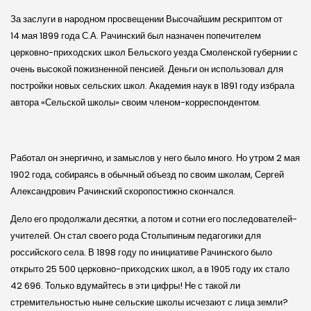
За заслуги в народном просвещении Высочайшим рескриптом от
14 мая 1899 года С.А. Рачинский был назначен попечителем
церковно-приходских школ Бельского уезда Смоленской губернии с
очень высокой пожизненной пенсией. Деньги он использовал для
постройки новых сельских школ. Академия наук в 1891 году избрала
автора «Сельской школы» своим членом-корреспондентом.
Работал он энергично, и замыслов у него было много. Но утром 2 мая
1902 го­да, собираясь в обычный объезд по своим школам, Сергей
Александрович Рачинский скоропостижно скончался.
Дело его продолжали десятки, а потом и сотни его последователей-
учителей. Он стал своего рода Столыпиным педагогики для
российского села. В 1898 году по инициативе Рачинского было
открыто 25 500 церковно-приходских школ, а в 1905 году их стало
42 696. Только вдумайтесь в эти цифры! Не с такой ли
стремительностью ныне сельские школы исчезают с лица земли?