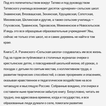
Под его попечительством вокруг Татево и под руководством
Татевского училища возникает десяток «дочерних» сельских школ:
Знаменская, Вязовашская, Зехинская, Хрущевская, Сопотская,
Михеевская, Шклинская и другие, а также сельские училища —
Глуховское, Травинское, Тарховское, Межененское и Новосельское.
И ведь это все образцовые образовательные учреждения! Увы,
сейчас не только этих школ, но и самих деревень не найти в том
краю.
Книга С.А. Рачинского «Сельская школа» создавалась им всю жизнь.
Год за годом он публиковал в столичных журналах очерки о
крестьянских детях, о повседневной школьной жизни, об уроках, о
походах с детьми по святым местам, о коллективном труде, о
развитии творческих способностей, о своих прозрениях и опасениях,
оказывая нравственное и педагогическое воздействие на всю
читающую и мыслящую Россию. Собранные воедино, эти очерки и
составили ныне практически забытую книгу. Безусловно, читать ее
трудно, она адресована времени, когда и государство, и все
образованные люди думали о селе, помогали развитию