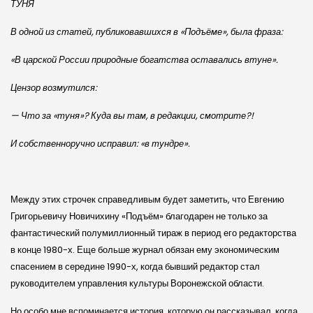
ТУНЯ
В одной из статей, публиковавшихся в «Подъёме», была фраза:
«В царской России природные богатства оставались втуне».
Цензор возмутился:
— Что за «туня»? Куда вы там, в редакции, смотрите?!
И собственноручно исправил: «в тундре».
Между этих строчек справедливым будет заметить, что Евгению
Григорьевичу Новичихину «Подъём» благодарен не только за
фантастический полумиллионный тираж в период его редакторства
в конце 1980-х. Еще больше журнал обязан ему экономическим
спасением в середине 1990-х, когда бывший редактор стал
руководителем управления культуры Воронежской области.
Но особо мне вспоминается история, которую он рассказывал, когда