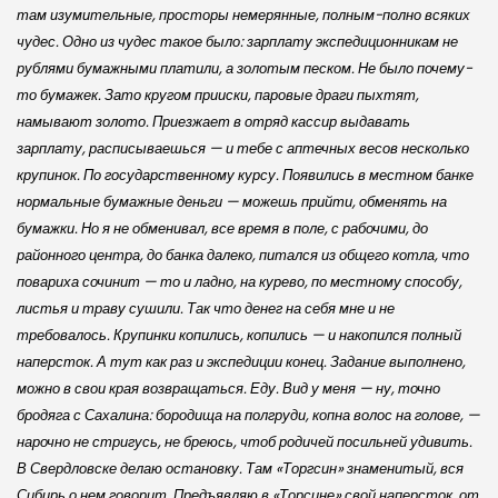
там изумительные, просторы немерянные, полным-полно всяких
чудес. Одно из чудес такое было: зарплату экспедиционникам не
рублями бумажными платили, а золотым песком. Не было почему-
то бумажек. Зато кругом прииски, паровые драги пыхтят,
намывают золото. Приезжает в отряд кассир выдавать
зарплату, расписываешься — и тебе с аптечных весов несколько
крупинок. По государственному курсу. Появились в местном банке
нормальные бумажные деньги — можешь прийти, обменять на
бумажки. Но я не обменивал, все время в поле, с рабочими, до
районного центра, до банка далеко, питался из общего котла, что
повариха сочинит — то и ладно, на курево, по местному способу,
листья и траву сушили. Так что денег на себя мне и не
требовалось. Крупинки копились, копились — и накопился полный
наперсток. А тут как раз и экспедиции конец. Задание выполнено,
можно в свои края возвращаться. Еду. Вид у меня — ну, точно
бродяга с Сахалина: бородища на полгруди, копна волос на голове, —
нарочно не стригусь, не бреюсь, чтоб родичей посильней удивить.
В Свердловске делаю остановку. Там «Торгсин» знаменитый, вся
Сибирь о нем говорит. Предъявляю в «Торсине» свой наперсток, от