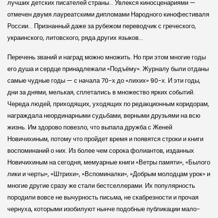
лучших детских писателей страны… Увлекся киносценариями —
отмечен двумя лауреатскими дипломами Народного кинофестиваля
России… Признанный даже за рубежом переводчик с греческого,
украинского, литовского, ряда других языков…
Перечень званий и наград можно множить. Но при этом многие годы
его душа и сердце принадлежали «Подъёму». Журналу были отданы
самые чудные годы — с начала 70-х до «лихих» 90-х. И эти годы,
дни за днями, мелькая, сплетались в множество ярких событий.
Череда людей, приходящих, уходящих по редакционным коридорам,
награждала неор­динарными судьбами, верными друзьями на всю
жизнь. Им здорово повезло, что выпала дружба с Женей
Новичихиным, потому что пройдет время и появятся строки и книги
воспоминаний о них. Из более чем сорока фолиантов, изданных
Новичихиным на сегодня, мемуарные книги «Ветры памяти», «Былого
лики и черты», «Штрихи», «Вспоминалки», «Добрым молодцам урок» и
многие другие сразу же стали бестселлерами. Их популярность
породили вовсе не вычурность письма, не скабрезности и прочая
чернуха, которыми изобилуют нынче подобные публикации мало-