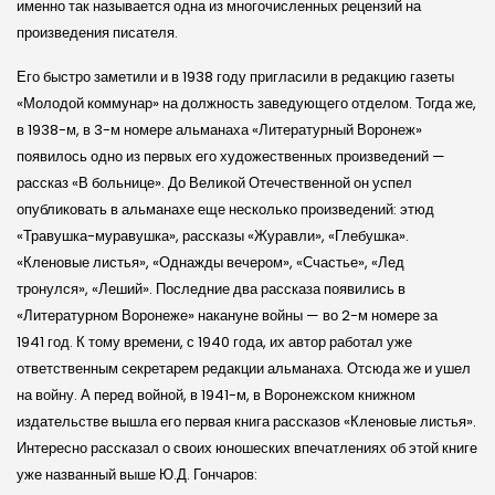
именно так называется одна из многочисленных рецензий на
произведения писателя.
Его быстро заметили и в 1938 году пригласили в редакцию газеты
«Молодой коммунар» на должность заведующего отделом. Тогда же,
в 1938-м, в 3-м номере альманаха «Литературный Воронеж»
появилось одно из первых его художественных произведений —
рассказ «В больнице». До Великой Отечественной он успел
опубликовать в альманахе еще несколько произведений: этюд
«Травушка-муравушка», рассказы «Журавли», «Глебушка».
«Кленовые листья», «Однажды вечером», «Счастье», «Лед
тронулся», «Леший». Последние два рассказа появились в
«Литературном Воронеже» накануне войны — во 2-м номере за
1941 год. К тому времени, с 1940 года, их автор работал уже
ответственным секретарем редакции альманаха. Отсюда же и ушел
на войну. А перед войной, в 1941-м, в Воронежском книжном
издательстве вышла его первая книга рассказов «Кленовые листья».
Интересно рассказал о своих юношеских впечатлениях об этой книге
уже названный выше Ю.Д. Гончаров: