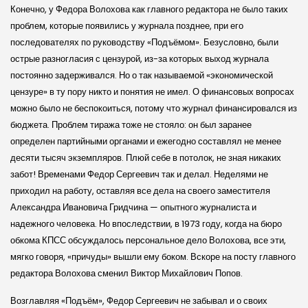
Конечно, у Федора Волохова как главного редактора не было таких
проблем, которые появились у журнала позднее, при его
последователях по руководству «Подъёмом». Безусловно, были
острые разногласия с цензурой, из-за которых выход журнала
постоянно задерживался. Но о так называемой «экономической
цензуре» в ту пору никто и понятия не имел. О финансовых вопросах
можно было не беспокоиться, потому что журнал финансировался из
бюджета. Проблем тиража тоже не стояло: он был заранее
определен партийными органами и ежегодно составлял не менее
десяти тысяч экземпляров. Плюй себе в потолок, не зная никаких
забот! Временами Федор Сергеевич так и делал. Неделями не
приходил на работу, оставляя все дела на своего заместителя
Александра Ивановича Гридчина — опытного журналиста и
надежного человека. Но впоследствии, в 1973 году, когда на бюро
обкома КПСС обсуждалось персональное дело Волохова, все эти,
мягко говоря, «причуды» вышли ему боком. Вскоре на посту главного
редактора Волохова сменил Виктор Михайлович Попов.
Возглавляя «Подъём», Федор Сергеевич не забывал и о своих