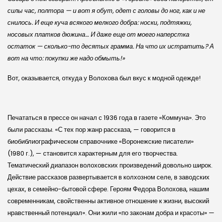
силы час, полтора — и вот я обут, одет с головы до ног, как и не
снилось. И еще куча всякого мелкого добра: носки, подтяжки,
носовых платков дюжина… И даже еще от моего наперст­ка
остаток — сколько-то десятых грамма. На что их истратить? А
вот на что: покупки же надо обмыть!»
Вот, оказывается, откуда у Волохова был вкус к модной одежде!
Печататься в прессе он начал с 1936 года в газете «Коммуна». Это
были рассказы. «С тех пор жанр рассказа, — говорится в
биобиблиографическом справочнике «Воронежские писатели»
(1980 г.), — становится характерным для его творчества.
Тематический диапазон волоховских произведений довольно широк.
Действие рассказов развертывается в колхозном селе, в заводских
цехах, в семейно-бытовой сфере. Героям Федора Волохова, нашим
современникам, свойственны активное отношение к жизни, высокий
нравственный потенциал». Они жили «по законам добра и красоты» —