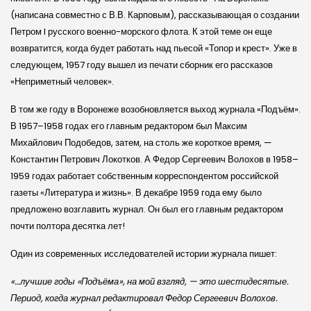
(написана совместно с В.В. Карповым), рассказывающая о создании
Петром I русского военно-морского флота. К этой теме он еще
возвратится, когда будет работать над пьесой «Топор и крест». Уже в
следующем, 1957 году вышел из печати сборник его рассказов
«Неприметный человек».
В том же году в Воронеже возобновляется выход журнала «Подъём».
В 1957–1958 годах его главным редактором был Максим
Михайлович Подобедов, затем, на столь же короткое время, —
Константин Петрович Локотков. А Федор Сергеевич Волохов в 1958–
1959 годах работает собственным корреспондентом российской
газеты «Литература и жизнь». В декабре 1959 года ему было
предложено возглавить журнал. Он был его главным редактором
почти полтора десятка лет!
Один из современных исследователей истории журнала пишет:
«…лучшие годы «Подъёма», на мой взгляд, — это шестидесятые.
Период, когда журнал редактировал Федор Сергеевич Волохов.