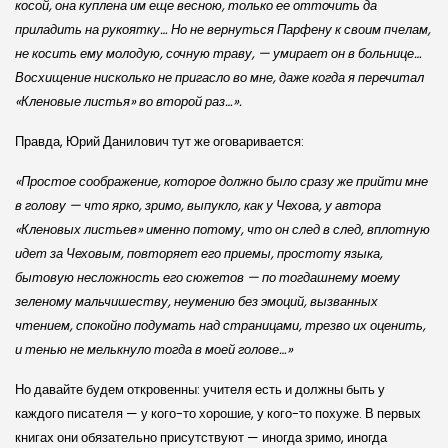
косой, она куплена им еще весною, только ее отточить да
приладить на рукоятку… Но не вернуться Парфену к своим пчелам,
не косить ему молодую, сочную траву, — умирает он в больнице…
Восхищение нисколько не пригасло во мне, даже когда я перечитал
«Кленовые листья» во второй раз…».
Правда, Юрий Данилович тут же оговаривается:
«Простое соображение, которое должно было сразу же прийти мне
в голову — что ярко, зримо, выпукло, как у Чехова, у автора
«Кленовых листьев» именно потому, что он след в след, вплотную
идет за Чеховым, повторяет его приемы, простоту языка,
бытовую несложность его сюжетов — по тогдашнему моему
зеленому мальчишеству, неумению без эмоций, вызванных
чтением, спокойно подумать над страницами, трезво их оценить,
и тенью не мелькнуло тогда в моей голове…»
Но давайте будем откровенны: учителя есть и должны быть у
каждого писателя — у кого-то хорошие, у кого-то похуже. В первых
книгах они обязательно присутствуют — иногда зримо, иногда