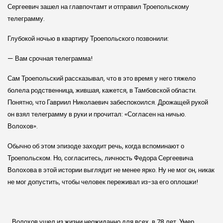
Сергеевич зашел на главпочтамт и отправил Троепольскому
телеграмму.
Глубокой ночью в квартиру Троепольского позвонили:
— Вам срочная телеграмма!
Сам Троепольский рассказывал, что в это время у него тяжело
болела родственница, жившая, кажется, в Тамбовской области.
Понятно, что Гавриил Николаевич забеспокоился. Дрожащей рукой
он взял телеграмму в руки и прочитал: «Согласен на ничью.
Волохов».
Обычно об этом эпизоде заходит речь, когда вспоминают о
Троепольском. Но, согласитесь, личность Федора Сергеевича
Волохова в этой истории выглядит не менее ярко. Ну не мог он, никак
не мог допустить, чтобы человек переживал из-за его оплошки!
…Волохов ушел из жизни неожиданно для всех, в 78 лет. Умер