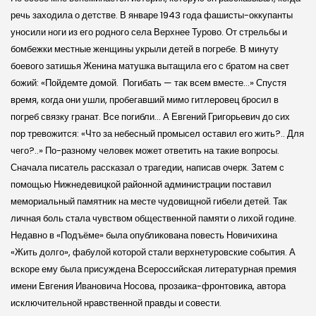
речь заходила о детстве. В январе 1943 года фашисты-оккупанты
уносили ноги из его родного села Верхнее Турово. От стрельбы и
бомбежки местные женщины укрыли детей в погребе. В минуту
боевого затишья Женина матушка вытащила его с братом на свет
божий: «Пойдемте домой. Погибать — так всем вместе…» Спустя
время, когда они ушли, пробегавший мимо гитлеровец бросил в
погреб связку гранат. Все погибли… А Евгений Григорьевич до сих
пор тревожится: «Что за небесный промысел оставил его жить?.. Для
чего?..» По-разному человек может ответить на такие вопросы.
Сначала писатель рассказал о трагедии, написав очерк. Затем с
помощью Нижнедевицкой районной администрации поставил
мемориальный памятник на месте чудовищной гибели детей. Так
личная боль стала чувством общественной памяти о лихой године.
Недавно в «Подъёме» была опубликована повесть Новичихина
«Жить долго», фабулой которой стали верхнетуровские события. А
вскоре ему была присуждена Всероссийская литературная премия
имени Евгения Ивановича Носова, прозаика-фронтовика, автора
исключительной нравственной правды и совести.