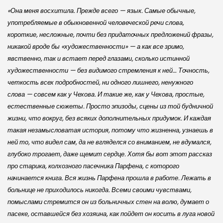
«Она меня восхитила. Прежде всего — язык. Самые обычные,
употребляемые в обыкновенной человеческой речи слова,
короткие, несложные, почти без придаточных предложений фразы,
никакой вроде бы «художественности» — а как все зримо,
явственно, так и встает перед глазами, сколько истинной
художественности — без видимого стремления к ней… Точность,
четкость всех подробностей, ни одного лишнего, ненужного
слова — совсем как у Чехова. И такие же, как у Чехова, простые,
естественные сюжеты. Просто эпизоды, сцены из той будничной
жизни, что вокруг, без всяких дополнительных придумок. И каждая
такая незамысловатая история, потому что жизненна, узнаешь в
ней то, что видел сам, да не вгляделся со вниманием, не вдумался,
глубоко трогает, даже щемит сердце. Хотя бы вот этот рассказ
про старика, колхозного пасечника Парфена, с которого
начинается книга. Вся жизнь Парфена прошла в работе. Лежать в
больнице не приходилось никогда. Всеми своими чувствами,
помыслами стремится он из больничных стен на волю, думает о
пасеке, оставшейся без хозяина, как пойдет он косить в луга новой