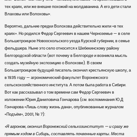
тех краях, или же внешне похожий на молдаванина. А его дети стали
Влаховы или Волоховы».
Вероятно, дальние предки Волохова действительно жили «в тех
краях». Но родился Федор Сергеевич в нашем Черноземье — в селе
Большетроицкое Новооскольского уезда Курской губернии, в семье
фельдшера. Ныне это село относится к Шебекинскому району
Белгородской области (вот почему в Белгороде и возникла мысль
создать музейную экспозицию о Волохове). В своем
Большетроицком будущий писатель окончил крестьянскую школу, а
в 1935 году — агрономический факультет Воронежского
сельскохозяйственного института. А потом была работа в Сибири.
Вот как рассказывал о том времени сам Федор Сергеевич в
изложении Юрия Даниловича Гончарова (см. воспоминания Ю.Д
Гончарова «Лишь слову жизнь дана», опубликованные журналом
«Подъём», 2001, № 7):
«Я агроном, окончил Воронежский сельхозинститут — и сразу же
прямым ходом в Сибирь, составлять почвенные карты. Места