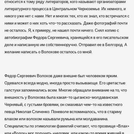
относится к тому ряду литераторов, кого называют организаторами
литературного процесса в Центральном Черноземье. Их немного, и
никого уже нет с нами. Нет и многих тех, кто их знал, кто встречался с
ними и может о них хоть что-то рассказать. Даже фотографий почти
не осталось. Я, к примеру, не нашел почти ничего. Снял копию с
автобиографии Федора Сергеевича, хранящейся в его писательском
деле и написанную им собственноручно. Отправил ее в Белгород. А
желание написать о Волохове осталось со мной.
Федор Сергеевич Волохов даже внешне был человеком ярким.
Одевался всегда модно, иногда просто вызывающе. Его цветастые
галстуки запоминались всем. Многие обращали внимание на то, что
внешность у Волохова была какая-то цыганско-молдаванская.
Чернявый, с густыми бровями, он смахивал чем-то на известного
певца Николая Сличенко. Поневоле вспоминалось, что в старину
влахом или волохом называли румына или молдаванина.
Специалисты по этимологии фамилий считают, что прозвище «Влах»
или «Волох» мог получить «человек, или какое-то время живший в