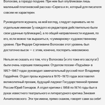
Волохове, а гораздо позднее. При нем был опубликован лишь
маленький платоновский рассказ «Серега и я», который для писателя
совсем не характерен.
Руководителя журнала, на мой взгляд, следует оценивать не по
отдельным именам (у каждого из редакторов действительно были
свои удачные публикации), а по общей направленности издания, по
его, если можно так выразиться, «суммарному» художественному
уровню. При Федоре Сергеевиче Волохове этот уровень был
достаточно высок — с этим, конечно, поспорить невозможно.
Нельзя не сказать и о том, что у Волохова (и это тоже его заслуга!)
были очень хорошие помощники. Отделом поэзии «Подъёма» в
1957–1967 годах руководил замечательный русский поэт Владимир
Гордейчев. Отдел прозы журнала в 1970–1973 годах возглавлял
великолепный прозаик, будущий лауреат Государственной премии
России Юрий Гончаров. А отдел критики с 1958 по 1974 годы был в
руках известного театрального и литературного критика Зиновия
Анчиполовского. Эти три имени, прямо скажем, говорят сами за себя!