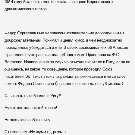
1984 году был поставлен спектакль на сцене Воронежского
драматического театра.
Федор Сергеевич был человеком исключительно добродушным и
доброжелательным. Понимал и ценил юмор, в чем неоднократно
приходилось убеждаться и мне. В своих воспоминаниях об Алексее
Прасолове я уже рассказывал об эпи­грамме Прасолова на Ф.С.
Волохова. Написана она по случаю отъезда писателя в Ригу, если не
ошибаюсь, на какое-то совещание, которое проводил Союз
писателей. Вот текст этой эпиграммы, запомнившийся мне со слов
самого Федора Сергеевича (Прасолов ее никогда не публиковал):
Слыхал я, ты собрался в Ригу?
Ну что же, план такой хорош!
Но захвати с собою книгу
С названьем «Не шуми ты, рожь…»