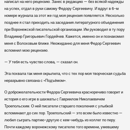
написал на него рецензию. Занес в редакцию — без всякой надежды
на успех, отдал в руки самому Федору Сергеевичу. И вдруг в 6-м
номере журнала за этот же год моя рецензия появляется. Несколько
позднее я стал приходить на заседания литературного объединения
при Воронежской писательской организации. Им руководил в ту пору
Владимир Григорьевич Гордейчев. Кажется, именно он и познакомил
меня с Волоховым ближе. Неожиданно для меня Федор Сергеевич
вспомнил мою рецензию.
— У тебя есть чувство слова, — сказал он.
Эта похвала так меня окрылила, что с тех пор моя творческая судьба
неразрывно связана с «Подъёмом».
О доброжелательности Федора Сергеевича красноречиво говорит и
история о его игре в шахматы с Гавриилом Николаевичем
Троепольским. О ней писатели старшего поколения с улыбкой
вспоминают до сих пор. Троепольский — это всем было известно —
любил сыграть партию-другую с кем-нибудь из коллег по перу.
Почти каждому воронежскому писателю того времени, умевшему