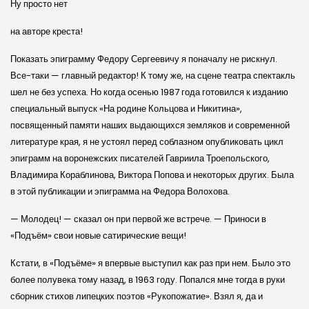
Ну просто нет
на авторе креста!
Показать эпиграмму Федору Сергеевичу я поначалу не рискнул.
Все-таки — главный редактор! К тому же, на сцене театра спектакль
шел не без успеха. Но когда осенью 1987 года готовился к изданию
специальный выпуск «На родине Кольцова и Никитина»,
посвященный памяти наших выдающихся земляков и современной
литературе края, я не устоял перед соблазном опубликовать цикл
эпиграмм на воронежских писателей Гавриила Троепольского,
Владимира Кораблинова, Виктора Попова и некоторых других. Была
в этой публикации и эпиграмма на Федора Волохова.
— Молодец! — сказал он при первой же встрече. — Приноси в
«Подъём» свои новые сатирические вещи!
Кстати, в «Подъёме» я впервые выступил как раз при нем. Было это
более полувека тому назад, в 1963 году. Попался мне тогда в руки
сборник стихов липецких поэтов «Рукопожатие». Взял я, да и