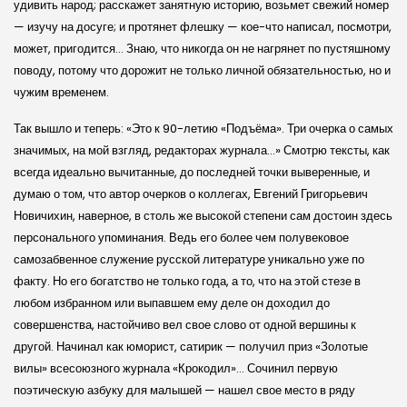
удивить народ; расскажет занятную историю, возьмет свежий номер
— изучу на досуге; и протянет флешку — кое-что написал, посмотри,
может, пригодится… Знаю, что никогда он не нагрянет по пустяшному
поводу, потому что дорожит не только личной обязательностью, но и
чужим временем.
Так вышло и теперь: «Это к 90-летию «Подъ­ёма». Три очерка о самых
значимых, на мой взгляд, редакторах журнала…» Смотрю тексты, как
всегда идеально вычитанные, до по­следней точки выверенные, и
думаю о том, что автор очерков о коллегах, Евгений Григорьевич
Новичихин, наверное, в столь же высокой степени сам достоин здесь
персонального упоминания. Ведь его более чем полувековое
самозабвенное служение русской литературе уникально уже по
факту. Но его богатство не только года, а то, что на этой стезе в
любом избранном или выпавшем ему деле он доходил до
совершенства, настойчиво вел свое слово от одной вершины к
другой. Начинал как юморист, сатирик — получил приз «Золотые
вилы» всесоюзного журнала «Крокодил»… Сочинил первую
поэтическую азбуку для малышей — нашел свое место в ряду