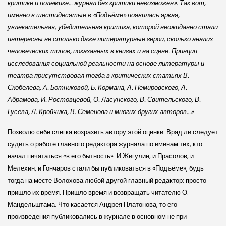
критике и полемике… журнал без критики невозможен». Так вот,
именно в шестидесятые в «Подъёме» появилась яркая,
увлекательная, убедительная критика, которой неожиданно стали
интересны не столько даже литературные герои, сколько анализ
человеческих типов, показанных в книгах и на сцене. Принцип
исследования социальной реальности на основе литературы и
театра присутствовал тогда в критических статьях В.
Скобелева, А. Ботниковой, Б. Кормана, А. Немировского, А.
Абрамова, И. Ростовцевой, О. Ласунского, В. Свительского, В.
Гусева, Л. Кройчика, В. Семенова и многих других авторов…»
Позволю себе слегка возразить автору этой оценки. Вряд ли следует
судить о работе главного редактора журнала по именам тех, кто
начал печататься «в его бытность». И Жигулин, и Прасолов, и
Мелехин, и Гончаров стали бы публиковаться в «Подъёме», будь
тогда на месте Волохова любой другой главный редактор: просто
пришло их время. Пришло время и возвращать читателю О.
Мандельштама. Что касается Андрея Платонова, то его
произведения публиковались в журнале в основном не при