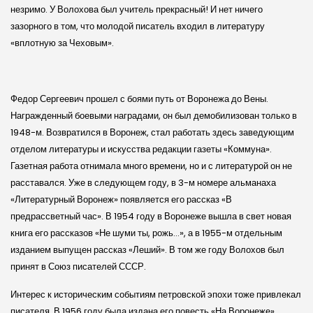
незримо. У Волохова был учитель прекрасный! И нет ничего
зазорного в том, что молодой писатель входил в литературу
«вплотную за Чеховым».
Федор Сергеевич прошел с боями путь от Воронежа до Вены.
Награжденный боевыми наградами, он был демобилизован только в
1948-м. Возвратился в Воронеж, стал работать здесь заведующим
отделом литературы и искусства редакции газеты «Коммуна».
Газетная работа отнимала много времени, но и с литературой он не
расставался. Уже в следующем году, в 3-м номере альманаха
«Литературный Воронеж» появляется его рассказ «В
предрассветный час». В 1954 году в Воронеже вышла в свет новая
книга его рассказов «Не шуми ты, рожь…», а в 1955-м отдельным
изданием выпущен рассказ «Леший». В том же году Волохов был
принят в Союз писателей СССР.
Интерес к историческим событиям петровской эпохи тоже привлекал
писателя. В 1956 году была издана его повесть «На Воронеже»