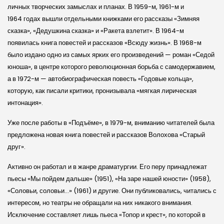
личных творческих замыслах и планах. В 1959-м, 1961-м и
1964 годах вышли отдельными книжками его рассказы «Зимняя
сказка», «Дедушкина сказка» и «Ракета взлетит». В 1964-м
появилась книга повестей и рассказов «Всюду жизнь». В 1968-м
было издано одно из самых ярких его произведений — роман «Седой
юноша», в центре которого революционная борьба с самодержавием,
а в 1972-м — автобиографическая повесть «Годовые кольца»,
которую, как писали критики, пронизывала «мягкая лирическая
интонация».
Уже после работы в «Подъёме», в 1979-м, вниманию читателей была
предложена новая книга повестей и рассказов Волохова «Старый
друг».
Активно он работал и в жанре драматургии. Его перу принадлежат
пьесы «Мы пойдем дальше» (1951), «На заре нашей юности» (1958),
«Соловьи, соловьи…» (1961) и другие. Они публиковались, читались с
интересом, но театры не обращали на них никакого внимания.
Исключение составляет лишь пьеса «Топор и крест», по которой в