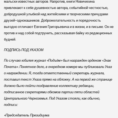
мальски из­вест­ных авторов. Напротив, книги Новичихина
привлекают к себе душевностью автора, событийной честностью,
добродушной улыбкой над житейскими и творческими причудами
друзей-однокашников. Доброжелательность и порядочность
выгодно отличают Евгения Григорьевича и в жизни, и в письме. Он не
против и над собой подтрунить, рассказывая байку из редакционных
будней.
ПОДПИСЬ ПОД УКАЗОМ
По случаю юбилея журнал «Подъём» был награжден орденом «Знак
Почета». Понятное дело, в очередном но­мере мы публиковали Указ
о награждении. Я, тогда ответственный секретарь журнала,
поставил текст Указа прямо на обложку. А на первой же странице
должно было пойти поздравление коллективу редакции,
подписанное секретарями обкомов партии пяти областей
Центрального Черноземья. Под Указом стояли, как обычно,
подписи:
«Председатель Президиума