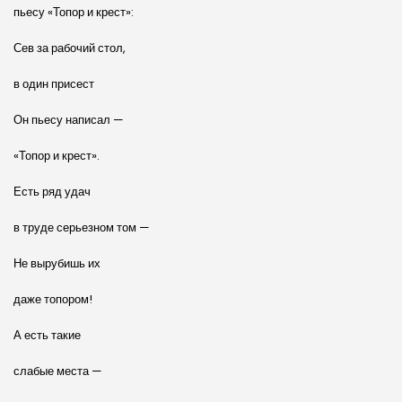
пьесу «Топор и крест»:
Сев за рабочий стол,
в один присест
Он пьесу написал —
«Топор и крест».
Есть ряд удач
в труде серьезном том —
Не вырубишь их
даже топором!
А есть такие
слабые места —