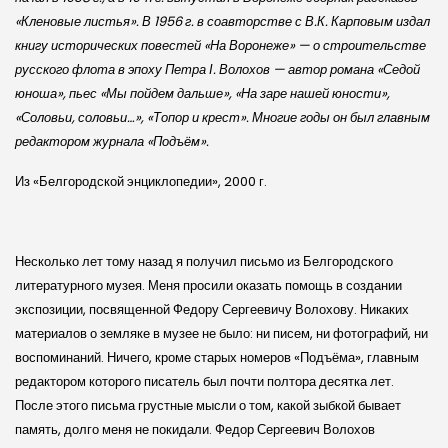
«Кленовые листья». В 1956 г. в соавторстве с В.К. Карповым издал
книгу исторических повестей «На Воронеже» — о строительстве
русского флота в эпоху Петра І. Волохов — автор романа «Седой
юноша», пьес «Мы пойдем дальше», «На заре нашей юности»,
«Соловьи, соловьи…», «Топор и крест». Многие годы он был главным
редактором журнала «Подъём».
Из «Белгородской энциклопедии», 2000 г.
Несколько лет тому назад я получил письмо из Белгородского
литературного музея. Меня просили оказать помощь в создании
экспозиции, посвященной Федору Сергеевичу Волохову. Никаких
материалов о земляке в музее не было: ни писем, ни фотографий, ни
воспоминаний. Ничего, кроме старых номеров «Подъёма», главным
редактором которого писатель был почти полтора десятка лет.
После этого письма грустные мысли о том, какой зыбкой бывает
память, долго меня не покидали. Федор Сергеевич Волохов