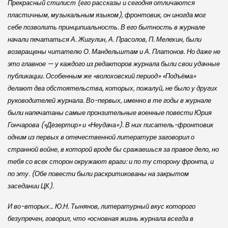
Прекрасный стилист (его рассказы и сегодня отличаются
пластичным, музыкальным языком), фронтовик, он иногда мог
себе позволить принципиальность. В его бытность в журнале
начали печататься А. Жигулин, А. Прасолов, П. Мелехин, были
возвращены читателю О. Мандельштам и А. Платонов. Но даже не
это главное — у каждого из редакторов журнала были свои удачные
публикации. Особенным же «волоховский период» «Подъёма»
делают два обстоятельства, которых, пожалуй, не было у других
руководителей журнала. Во-первых, именно в те годы в журнале
были напечатаны самые пронзительные военные повести Юрия
Гончарова («Дезертир» и «Неудача»). В них писатель-фронтовик
одним из первых в отечественной литературе заговорил о
странной войне, в которой вроде бы сражаешься за правое дело, но
тебя со всех сторон окружают враги: и по ту сторону фронта, и
по эту. (Обе повести были раскритикованы на закрытом
заседании ЦК).
И во-вторых… Ю.Н. Тынянов, литературный вкус которого
безупречен, говорил, что «основная жизнь журнала всегда в