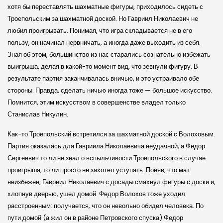
хотя бы переставлять шахматные фигуры, приходилось сидеть с
Троепольским за шахматной доской. Но Гавриил Николаевич не
любил проигрывать. Понимая, что игра складывается не в его
пользу, он начинал нервничать, а иногда даже выходить из себя.
Зная об этом, большинство из нас старались сознательно избежать
выигрыша, делая в какой-то момент вид, что зевнули фигуру. В
результате партия заканчивалась вничью, и это устраивало обе
стороны. Правда, сделать ничью иногда тоже — большое искусство.
Помнится, этим искусством в совершенстве владел только
Станислав Никулин.
Как-то Троепольский встретился за шахматной доской с Волоховым.
Партия оказалась для Гавриила Николаевича неудачной, а Федор
Сергеевич то ли не знал о вспыльчивости Троепольского в случае
проигрыша, то ли просто не захотел уступать. Поняв, что мат
неизбежен, Гавриил Николаевич с досады смахнул фигуры с доски и,
хлопнув дверью, ушел домой. Федор Волохов тоже уходил
расстроенным: получается, что он невольно обидел человека. По
пути домой (а жил он в районе Петровского спуска) Федор