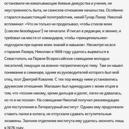
остановили ни изматывающие боевые дежурства и учения, ни
неустроенность быта, ни свинское отношение начальства. Особенно
старался вышестоящий политработник, некий Гунар Лазер. Николай
вспоминал: «Что он только ни проделывал, чтобы стихов моих
(совсем безобидных!) не печатали. И писал в редакции, и звонил, и
требовал на месте от командиров, чтобы «принципиальнее»
подходили при оценке моих знаний и навыков». Несмотря на все
старания Лазера, Николаю в 1968 году удалось вырваться в
Севастополь на Первое Всероссийское совещание молодых
писателей, пишущих на военно-патриотическую тему. Там он нашел
понимание в семинаре, одним из руководителей которого был мой
отец, поэт Дмитрий Ковалев. С тех пор между ними установились
дружеские отношения. Малашич был единодушен с моим отцом в
том, что «поэзия никому, кроме дельцов и деляг, легко не давалась,
но то и не поэзия». На совещании Николай получил рекомендацию
для поступления в Литературный институт. Однако ему продолжали
ставить палки в колеса, не отпускали сдавать вступительные
экзамены. Заочное отделение института ему удалось окончить лишь
в 1976 году.