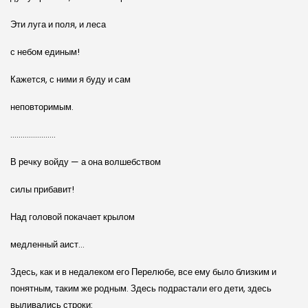
Эти луга и поля, и леса
с небом единым!
Кажется, с ними я буду и сам
неповторимым.
………………….
В речку войду — а она волшебством
силы прибавит!
Над головой покачает крылом
медленный аист…
Здесь, как и в недалеком его Перелюбе, все ему было близким и
понятным, таким же родным. Здесь подрастали его дети, здесь
выливались строки: