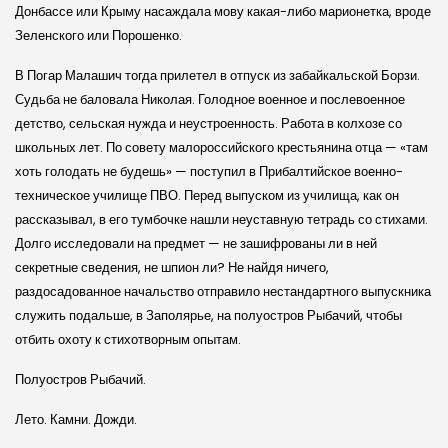
Донбассе или Крыму насаждала мову какая-либо марионетка, вроде
Зеленского или Порошенко.
В Погар Малашич тогда прилетел в отпуск из забайкальской Борзи.
Судьба не баловала Николая. Голодное военное и послевоенное
детство, сельская нужда и неустроенность. Работа в колхозе со
школьных лет. По совету малороссийского крестьянина отца — «там
хоть голодать не будешь» — поступил в Прибалтийское военно-
техническое училище ПВО. Перед выпуском из училища, как он
рассказывал, в его тумбочке нашли неуставную тетрадь со стихами.
Долго исследовали на предмет — не зашифрованы ли в ней
секретные сведения, не шпион ли? Не найдя ничего,
раздосадованное начальство отправило нестандартного выпускника
служить подальше, в Заполярье, на полуостров Рыбачий, чтобы
отбить охоту к стихотворным опытам.
Полуостров Рыбачий.
Лето. Камни. Дожди.