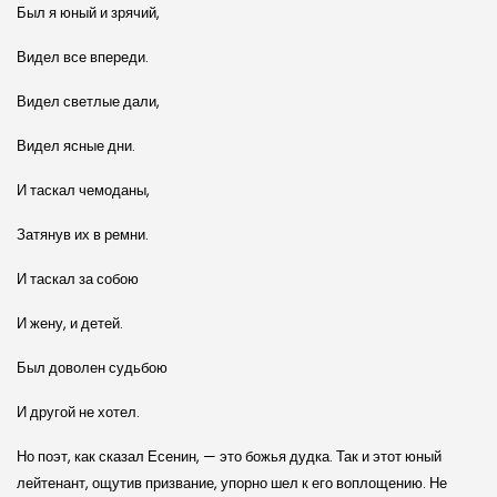
Был я юный и зрячий,
Видел все впереди.
Видел светлые дали,
Видел ясные дни.
И таскал чемоданы,
Затянув их в ремни.
И таскал за собою
И жену, и детей.
Был доволен судьбою
И другой не хотел.
Но поэт, как сказал Есенин, — это божья дудка. Так и этот юный
лейтенант, ощутив призвание, упорно шел к его воплощению. Не