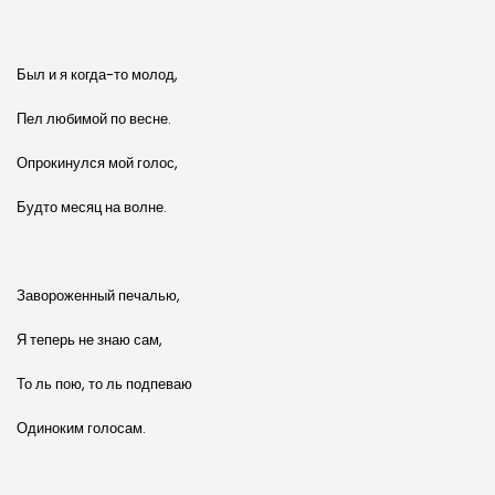
Был и я когда-то молод,
Пел любимой по весне.
Опрокинулся мой голос,
Будто месяц на волне.
Завороженный печалью,
Я теперь не знаю сам,
То ль пою, то ль подпеваю
Одиноким голосам.