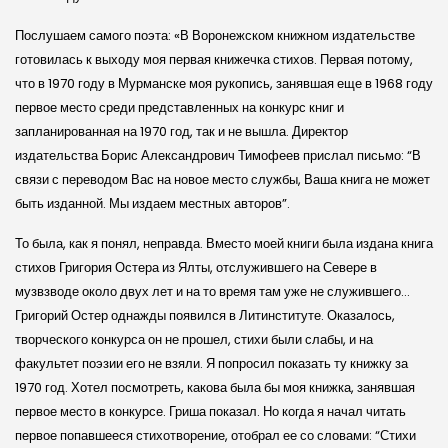
Послушаем самого поэта: «В Воронеж­ском книжном издательстве
готовилась к выходу моя первая книжечка стихов. Первая потому,
что в 1970 году в Мурманске моя рукопись, занявшая еще в 1968 году
первое место среди представленных на конкурс книг и
запланированная на 1970 год, так и не вышла. Директор
издательства Борис Александрович Тимофеев прислал письмо: “В
связи с переводом Вас на новое место службы, Ваша книга не может
быть изданной. Мы издаем местных авторов”.
То была, как я понял, неправда. Вместо моей книги была издана книга
стихов Григория Остера из Ялты, отслужившего на Севере в
музвзводе около двух лет и на то время там уже не служившего…
Григорий Остер однажды появился в Литинституте. Оказалось,
творческого конкурса он не прошел, стихи были слабы, и на
факультет поэзии его не взяли. Я попросил показать ту книжку за
1970 год. Хотел посмотреть, какова была бы моя книжка, занявшая
первое место в конкурсе. Гриша показал. Но когда я начал читать
первое попавшееся стихотворение, отобрал ее со словами: “Стихи