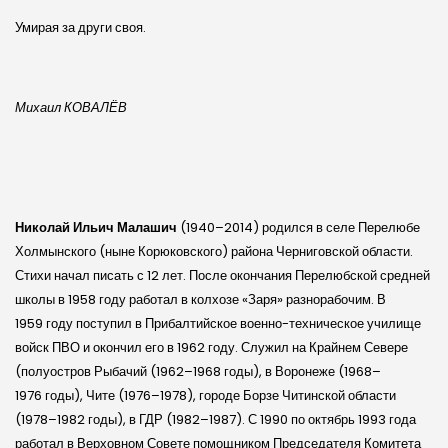
Умирая за други своя.
Михаил КОВАЛЁВ
Николай Ильич Малашич
(1940–2014) родился в селе Перелюбе
Холмын­ского (ныне Корюковского) района Черниговской области.
Стихи начал писать с 12 лет. После окончания Перелюбской средней
школы в 1958 году работал в колхозе «Заря» разнорабочим. В
1959 году поступил в Прибалтийское военно-техническое училище
войск ПВО и окончил его в 1962 году. Служил на Крайнем Севере
(полуостров Рыбачий (1962–1968 годы), в Воронеже (1968–
1976 годы), Чите (1976–1978), городе Борзе Читинской области
(1978–1982 годы), в ГДР (1982–1987). С 1990 по октябрь 1993 года
работал в Верховном Совете помощником Председателя Комитета