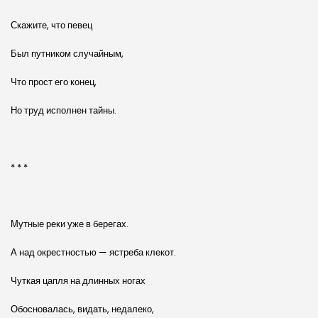
Скажите, что певец
Был путником случайным,
Что прост его конец,
Но труд исполнен тайны.
* * *
Мутные реки уже в берегах.
А над окрестностью — ястреба клекот.
Чуткая цапля на длинных ногах
Обосновалась, видать, недалеко,