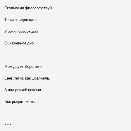
Сколько ни философствуй,
Только видно одно:
У реки пересохшей
Обнаженное дно.
Меж двумя берегами
Снег летит, как шрапнель.
А над речкой ночами
Все рыдает метель…
* * *