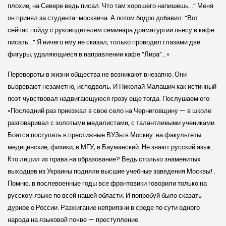
плохие, на Севере ведь писал. Что там хорошего напишешь…” Меня
он принял за студента-москвича. А потом бодро добавил: “Вот
сейчас пойду с руководителем семинара драматургии пьесу в кафе
писать…” Я ничего ему не сказал, только проводил глазами две
фигуры, удаляющиеся в направлении кафе “Лира”…»
Перевороты в жизни общества не возникают внезапно. Они
вызревают незаметно, исподволь. И Николай Малашич как истинный
поэт чувствовал надвигающуюся грозу еще тогда. Послушаем его:
«Последний раз приезжал в свое село на Черниговщину — в школе
разговаривал с золотыми медалистами, с талантливыми учениками.
Боятся поступать в престижные ВУЗы в Москву: на факультеты
медицинские, физики, в МГУ, в Бауманский. Не знают русский язык.
Кто лишил их права на образование? Ведь столько знаменитых
выходцев из Украины подняли высшие учебные заведения Москвы!…
Помню, в послевоенные годы все фронтовики говорили только на
русском языке по всей нашей области. И попробуй было сказать
дурное о России. Разжигание неприязни в среде по сути одного
народа на языковой почве — преступление.