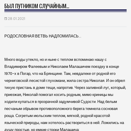
БЫЛ ПУТНИКОМ СЛУЧАЙНЫМ…
28.01.2021
РОДОСЛОВНАЯ ВЕТВЬ НАДЛОМИЛАСЬ…
Много воды утекло, но и ныне с теплом вспоминаю нашу с
Владимиром Фалеевым и Николаем Малашичем поездку в конце
1970-х в Погар, что на Брянщине. Там, невдалеке от родной его
черниговской лесистой глухомани, жила сестра Николая. И он обрел
тихую пристань в доме тещи, напротив. Через заливной луг, который,
приезжая, Николай помогал косить родным, мимо криницы мы
ходили купаться в прозрачной задумчивой Судости. Над белым
песчаным обрывом противоположного берега темнела сосновая
роща. Согретым июльским теплом, мягкой, родной красотой
языческой природы, нам хотелось раствориться в ней. Ложились на
душу простые, но емкие строки Малашича: