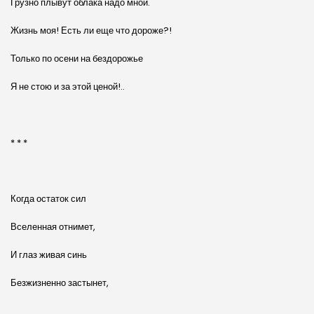
Грузно плывут облака надо мной.
Жизнь моя! Есть ли еще что дороже?!
Только по осени на бездорожье
Я не стою и за этой ценой!..
* * *
Когда остаток сил
Вселенная отнимет,
И глаз живая синь
Безжизненно застынет,