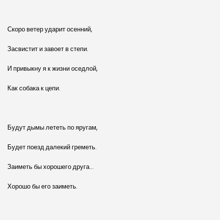
Скоро ветер ударит осенний,
Засвистит и завоет в степи.
И привыкну я к жизни оседлой,
Как собака к цепи.
Будут дымы лететь по яругам,
Будет поезд далекий греметь.
Заиметь бы хорошего друга…
Хорошо бы его заиметь.