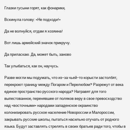
Глазки гусыни горят, как фонарики,
Вскинула голову: «Не подходи!»
Да не волнуйся, отдам я хозяина!
Вот лишь армейский значок прикручу.
Да приласкаю. Да, может быть, заново
Так улыбаться, как он, научусь.
Разве могли мы подумать, что из-за чьей-то корысти застолбят,
перекроют границу между Погаром и Перелюбом? Разрежут от века
единое пространство русского народа? Натравят для того
выпестованное, перенявшее от поляков веру в свое превосходство
над «восточными» народами западенское окраинство
колонизировать русское население Новороссии и Малороссии,
закрывать русские школы, пытаться насильно отучать от родного
языка. Будут заставлять стрелять в своих братьев ради того, чтобы в