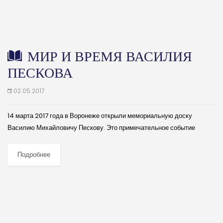
МИР И ВРЕМЯ ВАСИЛИЯ
ПЕСКОВА
02.05.2017
14 марта 2017 года в Воронеже открыли мемориальную доску
Василию Михайловичу Пескову. Это примечательное событие
состоялось в день его рождения. Именитый земляк, писатель и
журналист живёт в моей памяти не...
Подробнее