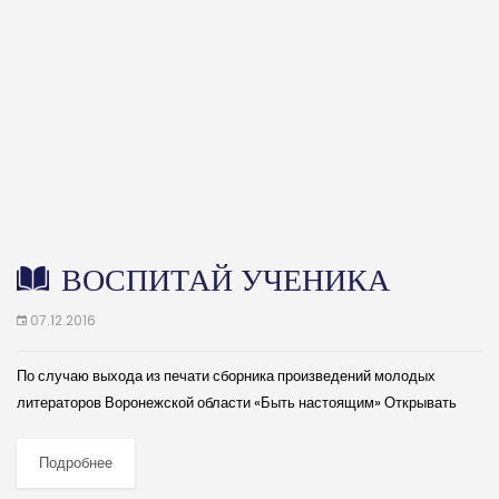
ВОСПИТАЙ УЧЕНИКА
07.12.2016
По случаю выхода из печати сборника произведений молодых
литераторов Воронежской области «Быть настоящим» Открывать
таланты в молодых – это как открывать астроному новые звезды на
небосклоне. Ты еще не знаешь,...
Подробнее