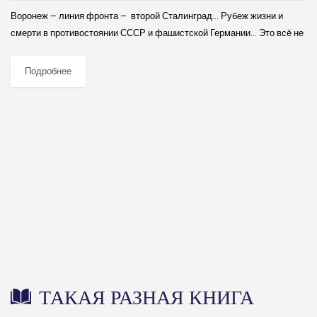
Воронеж – линия фронта – второй Сталинград… Рубеж жизни и
смерти в противостоянии СССР и фашистской Германии… Это всё не
фигуры речи, не метафоры. Так было! Освобождение Воронежа
духоподъёмно в...
Подробнее
ТАКАЯ РАЗНАЯ КНИГА