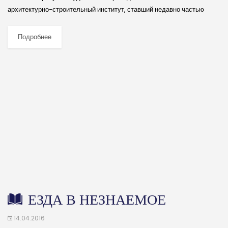
архитектурно-строительный институт, ставший недавно частью
Воронежского технического университета, и вспоминал давний
шуточный разговор с большим начальником из строительного
Подробнее
бизнеса. «Да твоя...
ЕЗДА В НЕЗНАЕМОЕ
14.04.2016