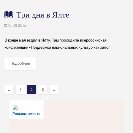
Три дня в Ялте
16.06.2015
В конце мая ездил в Ялту. Там проходила всероссийская
конференция «Поддержка национальных культур как залог
социальной стабильности». Понравился разумный баланс между
деловой частью мероприятия и знакомством с культурными
Подробнее
достопримечательностями города...
←
1
2
3
→
Решаем вместе