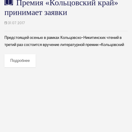
Премия «Кольцовский край»
принимает заявки
31.07.2017
Предстоящей осенью в рамках Кольцовско-Никитинских чтений в
третий раз состоится вручение литературной премии «Кольцовский
край». О том, как идет подготовка к этому нерядовому
литературному событию, рассказывает председатель правления
Подробнее
Воронежского регионального...