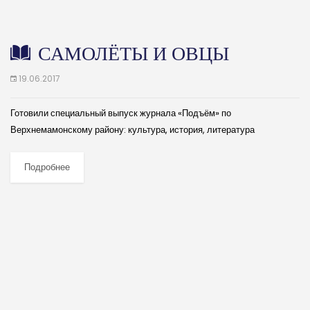
САМОЛЁТЫ И ОВЦЫ
19.06.2017
Готовили специальный выпуск журнала «Подъём» по
Верхнемамонскому району: культура, история, литература
провинциального воронежского уголка. Изюминка номера, конечно
же, неоконченный роман писателя, уроженца этой красивой донской
Подробнее
земли Василия Белокрылова «Земля держит...