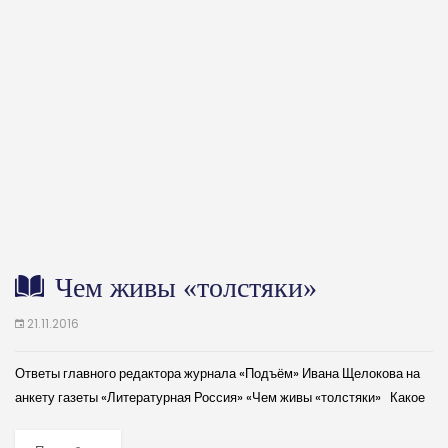
Чем живы «толстяки»
21.11.2016
Ответы главного редактора журнала «Подъём» Ивана Щелокова на
анкету газеты «Литературная Россия» «Чем живы «толстяки» Какое
наиболее яркое произведение опубликовал ваш журнал в 2016-м? 2.
Ожидается ли в 2017-м...