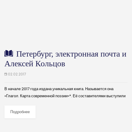
Петербург, электронная почта и
Алексей Кольцов
02.02.2017
В начале 2017 года издана уникальная книга. Называется она
«Глагол. Карта современной поэзии»*. Её составителями выступили
два известных поэта – ростовчанин Виктор Петров и питерец Виктор
Тихомиров-Тихвинский. Мотивация на создание...
Подробнее