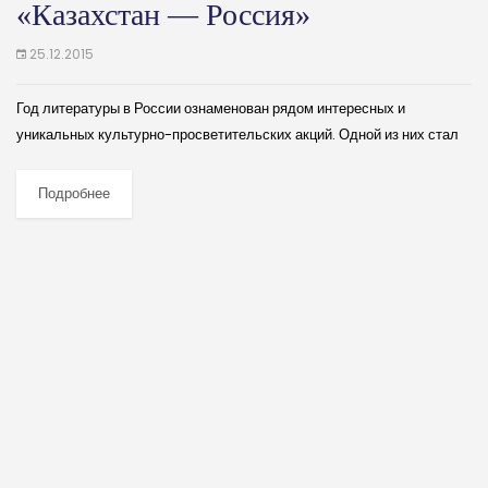
«Казахстан — Россия»
25.12.2015
Год литературы в России ознаменован рядом интересных и
уникальных культурно-просветительских акций. Одной из них стал
выпуск литературного альманаха «Казахстан – Россия».
Осуществлен межгосударственный издательский проект
Подробнее
«Литературной газетой» (Москва), Союзом писателей...