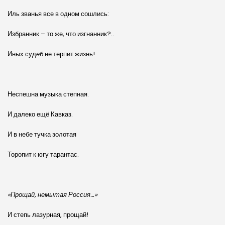
Иль званья все в одном сошлись:
Избранник – то же, что изгнанник?..
Иных суд
е
б не терпит жизнь!
Неспешна музыка степная.
И далеко ещё Кавказ.
И в небе тучка золотая
Торопит к югу тарантас.
«Прощай, немытая Россия…»
И степь лазурная, прощай!