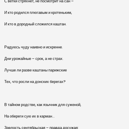
С ветки стряхнёт, не посмотрит на сан –
И кто родился плюгавым и кр
о
теньким,
И кто в дородный сложился каштан.
Радуюсь чуду наивно и искренне.
Дни урожайные – срок, а не страх.
Лучше ли разве каштаны парижские
Тех, что росли на донских берегах?
В тайном родстве, как язычник для суженой,
На обереги сую их в карман…
Зрелость сентябрьская – правда досужая: