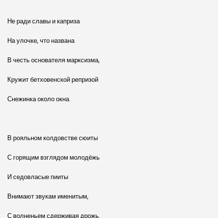
Не ради славы и каприза
На улочке, что названа
В честь основателя марксизма,
Кружит бетховенской репризой
Снежинка около окна.
В рояльном колдовстве сюиты
С горящим взглядом молодёжь
И седовласые пииты
Внимают звукам именитым,
С волненьем сдерживая дрожь.