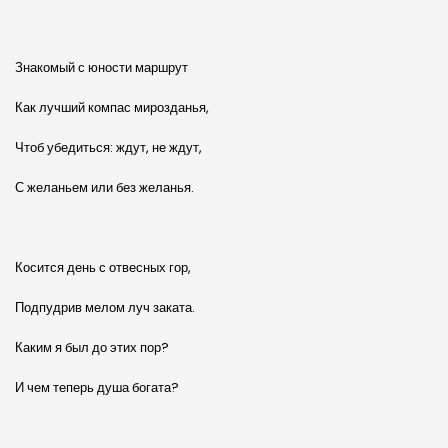
Знакомый с юности маршрут
Как лучший компас мирозданья,
Чтоб убедиться: ждут, не ждут,
С желаньем или без желанья.
Косится день с отвесных гор,
Подпудрив мелом луч заката.
Каким я был до этих пор?
И чем теперь душа богата?