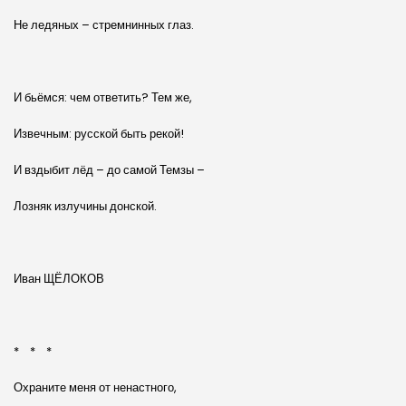
Не ледяных – стремнинных глаз.
И бьёмся: чем ответить? Тем же,
Извечным: русской быть рекой!
И вздыбит лёд – до самой Темзы –
Лозняк излучины донской.
Иван ЩЁЛОКОВ
* * *
Охраните меня от ненастного,