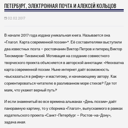
ПЕТЕРБУРГ, ЭЛЕКТРОННАЯ ПОЧТА И АЛЕКСЕЙ КОЛЬЦОВ
02.02.2017
В начале 2017 года издана уникальная книга. Называется она
«Глагол. Карта современной поэзии»*. Её составителями выступили
два известных поэта – ростовчанин Виктор Петров и питерец Виктор
Тихомиров-Тихвинский. Мотивация на создание совместного
творческого проекта объясняется в авторской аннотации:
«Неохватна
карта современной поэзии. Ныне интернет даёт возможность
«высказаться в рифму» и маститому, и начинающему автору. Как
сориентироваться читателю в разливанном море стихов? Где тот
маяк, что укажет верный путь?
И если знаменитый во все времена альманах «День поэзии» даёт
панорамную картину, то у сборника «Глагол», выпускаемого в рамках
издательского проекта «Санкт-Петербург – Ростов-на-Дону»,
задача иная.