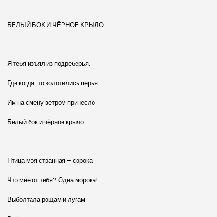
БЕЛЫЙ БОК И ЧЁРНОЕ КРЫЛО
Я тебя изъял из подреберья,
Где когда-то золотились перья.
Им на смену ветром принесло
Белый бок и чёрное крыло.
Птица моя странная – сорока.
Что мне от тебя? Одна морока!
Выболтала рощам и лугам