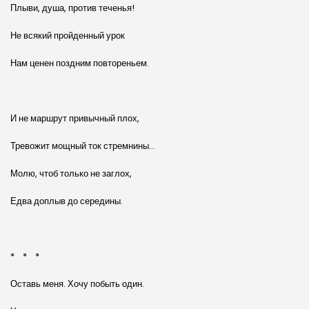
Плыви, душа, против теченья!
Не всякий пройденный урок
Нам ценен поздним повтореньем.
И не маршрут привычный плох,
Тревожит мощный ток стремнины…
Молю, чтоб только не заглох,
Едва доплыв до середины.
* * *
Оставь меня. Хочу побыть один.