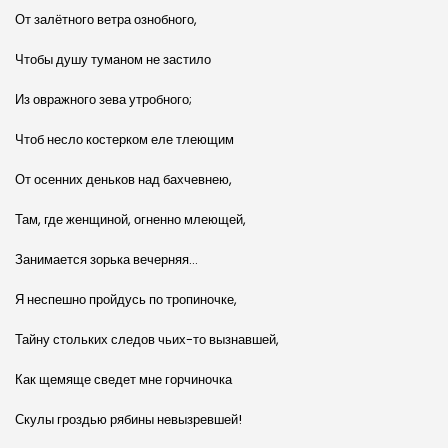
От залётного ветра ознобного,
Чтобы душу туманом не застило
Из овражного зева утробного;
Чтоб несло костерком еле тлеющим
От осенних деньков над бахчевнею,
Там, где женщиной, огненно млеющей,
Занимается зорька вечерняя…
Я неспешно пройдусь по тропиночке,
Тайну стольких следов чьих-то вызнавшей,
Как щемяще сведет мне горчиночка
Скулы гроздью рябины невызревшей!