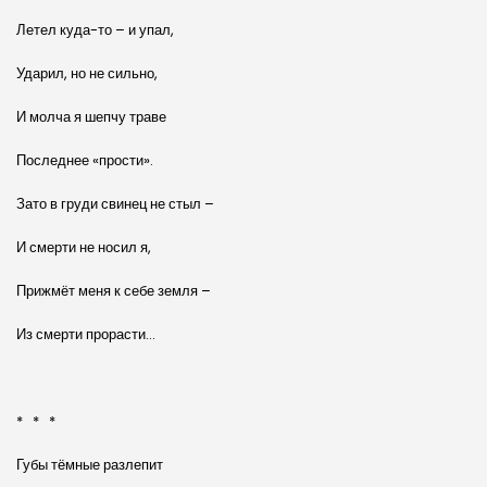
Летел куда-то – и упал,
Ударил, но не сильно,
И молча я шепчу траве
Последнее «прости».
Зато в груди свинец не стыл –
И смерти не носил я,
Прижмёт меня к себе земля –
Из смерти прорасти…
* * *
Губы тёмные разлепит