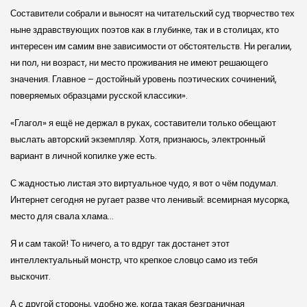
Составители собрали и выносят на читательский суд творчество тех
ныне здравствующих поэтов как в глубинке, так и в столицах, кто
интересен им самим вне зависимости от обстоятельств. Ни регалии,
ни пол, ни возраст, ни место проживания не имеют решающего
значения. Главное – достойный уровень поэтических сочинений,
поверяемых образцами русской классики».
«Глагол» я ещё не держал в руках, составители только обещают
выслать авторский экземпляр. Хотя, признаюсь, электронный
вариант в личной копилке уже есть.
С жадностью листая это виртуальное чудо, я вот о чём подумал.
Интернет сегодня не ругает разве что ленивый: всемирная мусорка,
место для свала хлама…
Я и сам такой! То ничего, а то вдруг так достанет этот
интеллектуальный монстр, что крепкое словцо само из тебя
выскочит.
А с другой стороны, удобно же, когда такая безграничная