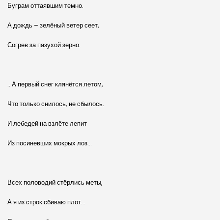
Буграм оттаявшим темно.
А дождь – зелёный ветер сеет,
Согрев за пазухой зерно.
…А первый снег клянётся летом,
Что только снилось, не сбылось.
И лебедей на взлёте лепит
Из посиневших мокрых лоз…
Всех половодий стёрлись меты,
А я из строк сбиваю плот…