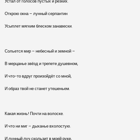
Устал от голосов пустых и резких.
Открою окна – лунный серпантин
Усыплет мягким блеском занавески.
Сольется мир – небесный и земной –
В мерцанье звёзд и трепете душевном,
И что-то вдруг произойдёт со мной,
И образ твой не станет утешеньем.
Какая жизнь! Почти на волоске.
И что ни миг – дыханье вхолостую.
И лунный луч скользит в моей руке,