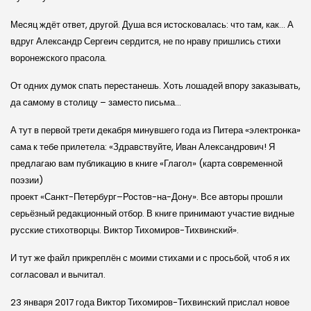
Месяц ждёт ответ, другой. Душа вся истосковалась: что там, как… А
вдруг Александр Сергеич сердится, не по нраву пришлись стихи
воронежского прасола.
От одних думок спать перестанешь. Хоть лошадей впору заказывать,
да самому в столицу – заместо письма…
А тут в первой трети декабря минувшего года из Питера «электронка»
сама к тебе прилетела: «Здравствуйте, Иван Александрович! Я
предлагаю вам публикацию в книге «Глагол» (карта современной
поэзии)
проект «Санкт-Петербург–Ростов-на-Дону». Все авторы прошли
серьёзный редакционный отбор. В книге принимают участие видные
русские стихотворцы. Виктор Тихомиров-Тихвинский».
И тут же файл прикреплён с моими стихами и с просьбой, чтоб я их
согласовал и вычитал.
23 января 2017 года Виктор Тихомиров-Тихвинский прислал новое