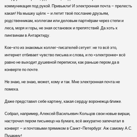
коммуникация под рукой. Привыкли! И электронная почта – прелесть
какая! На мышку щёлк – и летит твоё послание друзьям,
родственникам, коллегам или деловым партнёрам через степи и
леса, моря и горы, не зная остановок и препятствий. Да хоть к
пингвинам в Антарктиду.
Кое-кто из знакомых коллег-писателей сетует: не то всё это,
интернет отбивает чувство письма и слова, и по «электронке» всё
равно не выходит душевной переписки, как раньше пером да в
конверте по почте.
Не знаю, не знаю, может, кому и так. Мне электронная почта не
помеха.
Даже представил себе картину, какая сердцу воронежца ближе.
Собрал, например, Алексей Васильевич Кольцов свои новые вирши,
настрочил пером письмецо на бумаге, всё аккуратно запечатал в
конверт – и почтовыми прямиком в Санкт-Петербург. Аж самому А.С.
Пушкину!