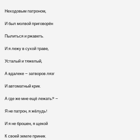
Неходовым патроном,
И был молвой приговорён
Пылиться и ржаветь.
И я лежу в сухой траве,
Усталый и тяжелый,
А вдалеке – затворов лязг
И автоматный крик.
А где же мне ещё лежать? –
Я не патрон, я жёлудь!
И я не брошен, я щекой
К своей земле приник.