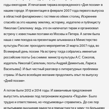
годы ежегодник. И печатание тиража возрожденного «Дня поэзии» в
нашем городе. И презентация в феврале 2007 года первого выпуска
в областной филармонии с гостями из обеих столиц. Искреннее
спасибо за это нашему земляку, историку, издателю и публицисту
Николаю Сапелкину: ведь это он напечатал тираж и организовал
встречу с известными поэтами из Москвы и Питера. А затем была
наша с ним поездка на презентацию альманаха в Министерство
культуры России: проходило мероприятие 21 марта 2007 года, во
Всемирный день поэзии. На встречу тогда собрались именитые
российские поэты (на снимке: министр культуры А.С. Соколов,
издатель Николай Сапелкин, поэты Андрей Дементьев, Лариса
Васильева). И был честный разговор о литературных проблемах
страны. И было всеобщее желание продолжить опыт по выпуску
«Дней поэзии».
А потом были 2012 и 2014 годы. И заманчивые предложения
выпустить альманах под патронажем журнала «Подъём». Было
трудно и ответственно, но «подъемовцы» справились. До сих пор
испытываем ощущение радости и причастности к чему-то большому