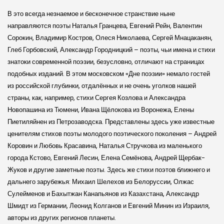
В это всегда незнаемое и бесконечное странствие ныне
направляются поэты Наталья Гранцева, Евгений Рейн, Валентин
Сорокин, Владимир Костров, Олеся Николаева, Сергей Мнацаканян,
Глеб Горбовский, Александр Городницкий – поэты, чьи имена и стихи
знатоки современной поэзии, безусловно, отличают на страницах
подобных изданий. В этом московском «Дне поэзии» немало гостей
из российской глубинки, отдалённых и не очень уголков нашей
страны, как, например, стихи Сергея Козлова и Александра
Новопашина из Тюмени, Ивана Щёлокова из Воронежа, Елены
Пиетиляйнен из Петрозаводска. Представлены здесь уже известные
ценителям стихов поэты молодого поэтического поколения – Андрей
Коровин и Любовь Красавина, Наталья Стручкова из маленького
города Кстово, Евгений Лесин, Елена Семёнова, Андрей Щербак-
Жуков и другие заметные поэты. Здесь же стихи поэтов ближнего и
дальнего зарубежья: Михаил Шелехов из Белоруссии, Олжас
Сулейменов и Бахытжан Канапьянов из Казахстана, Александр
Шмидт из Германии, Леонид Колганов и Евгений Минин из Израиля,
авторы из других регионов планеты.