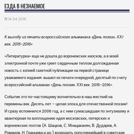
ЕЗДА В НЕЗНАЕМОЕ
14.04.2016
К выходу из печати всероссийского альманаха «День поэзии. ХХI
век. 2015-2016»
«Литературка» еще не дошла до воронежских киосков, а в моей
электронной почте уже греет сердечным теплом долгожданная
новость с копией газетной публикации на первой странице
уважаемого издания: вышел из печати очередной, десятый по счету
всероссийский альманах «День поэзии. ХХI век. 2015-2016».
Событие это по-настоящему волнительно в наш жесткий на
перемены век. Десять лет – целая эпоха для отечественной поэзии!
И сразу вспомнился 2006 год, а с ним сумасшедшая по энтузиазму и
авантюрная по воплощению идея московских, питерских и
воронежских поэтов (А. Шацков, С. Мнацаканян, В. Дударев, А.
Романов, Н. Гранцева и др.) возродить популярнейший в советские