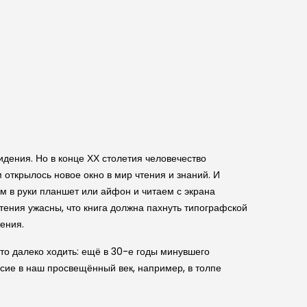
идения. Но в конце ХХ столетия человечество
открылось новое окно в мир чтения и знаний. И
ем в руки планшет или айфон и читаем с экрана
ения ужасны, что книга должна пахнуть типографской
ения.
что далеко ходить: ещё в 30-е годы минувшего
есие в наш просвещённый век, например, в толпе