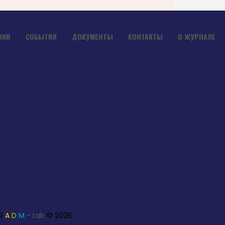
ХИВ
СОБЫТИЯ
ДОКУМЕНТЫ
КОНТАКТЫ
О ЖУРНАЛЕ
ей
A
D
M
- Lab
© 2026