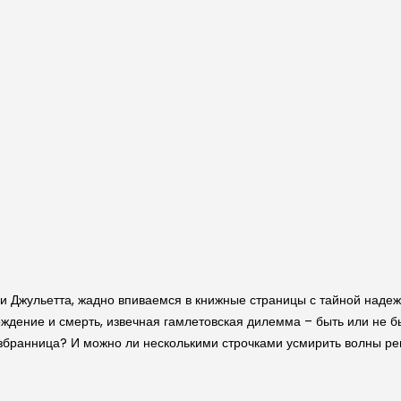
и Джульетта, жадно впиваемся в книжные страницы с тайной надеж
ождение и смерть, извечная гамлетовская дилемма – быть или не бы
и избранница? И можно ли несколькими строчками усмирить волны р