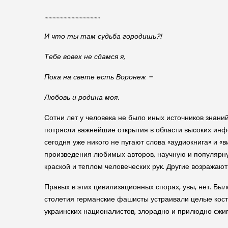
…………………………………..
И что ты там судьба городишь?!
Тебе вовек не сдамся я,
Пока на свете есть Воронеж –
Любовь и родина моя.
Сотни лет у человека не было иных источников знаний
потрясли важнейшие открытия в области высоких инфо
сегодня уже никого не пугают слова «аудиокнига» и «
произведения любимых авторов, научную и популярну
краской и теплом человеческих рук. Другие возражаю
Правых в этих цивилизационных спорах, увы, нет. Был
столетия германские фашисты устраивали целые костр
украинских националистов, злорадно и прилюдно сжиг