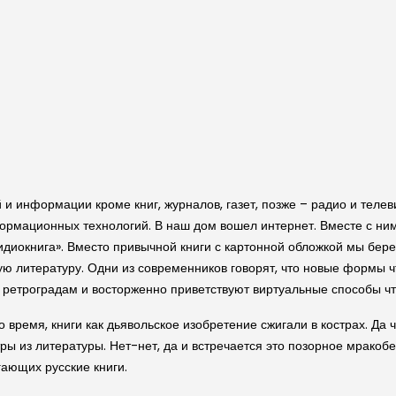
 и информации кроме книг, журналов, газет, позже – радио и телев
рмационных технологий. В наш дом вошел интернет. Вместе с ним 
видиокнига». Вместо привычной книги с картонной обложкой мы бер
ю литературу. Одни из современников говорят, что новые формы чт
т ретроградам и восторженно приветствуют виртуальные способы чт
о время, книги как дьявольское изобретение сжигали в кострах. Да 
ы из литературы. Нет-нет, да и встречается это позорное мракоб
ающих русские книги.