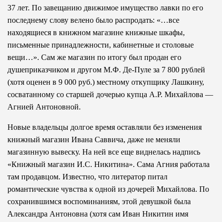
37 лет. По завещанию движимое имущество лавки по его
последнему слову велено было распродать: «…все
находящиеся в книжном магазине книжные шкафы,
письменные принадлежности, кабинетные и столовые
вещи…». Сам же магазин по итогу был продан его
душеприказчиком и другом М.Ф. Де-Пуле за 7 800 рублей
(хотя оценен в 9 000 руб.) местному откупщику Лашкину,
сосватанному со старшей дочерью купца А.Р. Михайлова —
Агнией Антоновной.
Новые владельцы долгое время оставляли без изменения
книжный магазин Ивана Саввича, даже не меняли
магазинную вывеску. На ней все еще виднелась надпись
«Книжный магазин И.С. Никитина». Сама Агния работала
там продавцом. Известно, что литератор питал
романтические чувства к одной из дочерей Михайлова. По
сохранившимся воспоминаниям, этой девушкой была
Александра Антоновна (хотя сам Иван Никитин имя