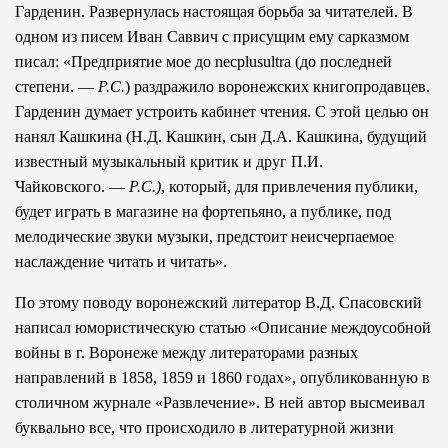
Гарденин. Развернулась настоящая борьба за читателей. В
одном из писем Иван Саввич с присущим ему сарказмом
писал: «Предприятие мое до necplusultra (до последней
степени. —
Р.С.
) раздражило воронежских книгопродавцев.
Гарденин думает устроить кабинет чтения. С этой целью он
нанял Кашкина (Н.Д. Кашкин, сын Д.А. Кашкина, будущий
известный музыкальный критик и друг П.И.
Чайковского. —
Р.С.)
, который, для привлечения публики,
будет играть в магазине на фортепьяно, а публике, под
мелодические звуки музыки, предстоит неисчерпаемое
наслаждение читать и читать».
По этому поводу воронежский литератор В.Д. Спасовский
написал юмористическую статью «Описание междоусобной
войны в г. Воронеже между литераторами разных
направлений в 1858, 1859 и 1860 годах», опубликованную в
столичном журнале «Развлечение». В ней автор высмеивал
буквально все, что происходило в литературной жизни