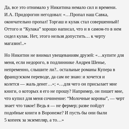
Да, все это отнимало у Никитина немало сил и времени.
И.А. Придорогин негодовал: «…Пропал наш Савка,
окончательно пропал! Торгаш и кулак стал совершенный!
Оттого и “Кулака” хорошо написал, что и в самом-то в нем
сидел кулак. Нет, этого нельзя допустить… к черту
магазин!..»
Но Никитин не внимал увещеваниям друзей: «…купите для
меня, если недорого, в подлиннике Андрея Шенье,
непременно, слышите ли?.. остальные романы Купера в
французском переводе, да сам не знаю: и хочется и
колется — жаль денег…»; «…для чего он присылает мне
книги, о которых я его не прошу? Например, он пишет мне,
что купил для меня сочинение: “Молочные коровы”, — черт
знает что такое! Ведь я — не фермер; разве пойдут
подобные книги в Воронеже? И пусть бы они были
5 копеек за экземпляр, а то…»