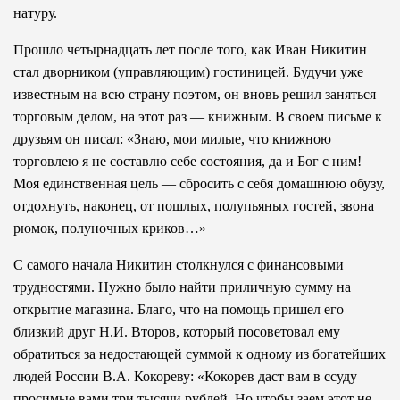
натуру.
Прошло четырнадцать лет после того, как Иван Никитин
стал дворником (управляющим) гостиницей. Будучи уже
известным на всю страну поэтом, он вновь решил заняться
торговым делом, на этот раз — книжным. В своем письме к
друзьям он писал: «Знаю, мои милые, что книжною
торговлею я не составлю себе состояния, да и Бог с ним!
Моя единственная цель — сбросить с себя домашнюю обузу,
отдохнуть, наконец, от пошлых, полупьяных гостей, звона
рюмок, полуночных криков…»
С самого начала Никитин столкнулся с финансовыми
трудностями. Нужно было найти приличную сумму на
открытие магазина. Благо, что на помощь пришел его
близкий друг Н.И. Второв, который посоветовал ему
обратиться за недостающей суммой к одному из богатейших
людей России В.А. Кокореву: «Кокорев даст вам в ссуду
просимые вами три тысячи рублей. Но чтобы заем этот не