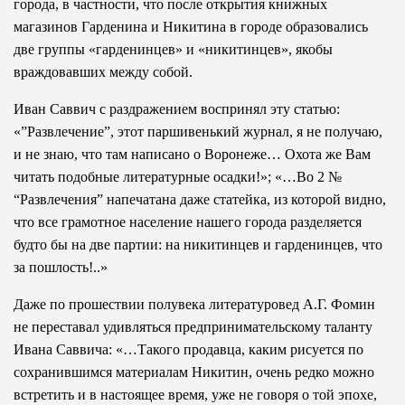
города, в частности, что после открытия книжных
магазинов Гарденина и Никитина в городе образовались
две группы «гарденинцев» и «никитинцев», якобы
враждовавших между собой.
Иван Саввич с раздражением воспринял эту статью:
«”Развлечение”, этот паршивенький журнал, я не получаю,
и не знаю, что там написано о Воронеже… Охота же Вам
читать подобные литературные осадки!»; «…Во 2 №
“Развлечения” напечатана даже статейка, из которой видно,
что все грамотное население нашего города разделяется
будто бы на две партии: на никитинцев и гарденинцев, что
за пошлость!..»
Даже по прошествии полувека литературовед А.Г. Фомин
не переставал удивляться предпринимательскому таланту
Ивана Саввича: «…Такого продавца, каким рисуется по
сохранившимся материалам Никитин, очень редко можно
встретить и в настоящее время, уже не говоря о той эпохе,