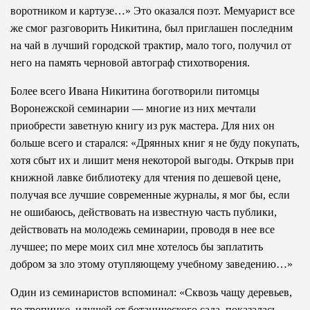
воротником и картузе…» Это оказался поэт. Мемуарист все
же смог разговорить Никитина, был приглашен последним
на чай в лучший городской трактир, мало того, получил от
него на память черновой автограф стихотворения.
Более всего Ивана Никитина боготворили питомцы
Воронежской семинарии — многие из них мечтали
приобрести заветную книгу из рук мастера. Для них он
больше всего и старался: «Дрянных книг я не буду покупать,
хотя сбыт их и лишит меня некоторой выгоды. Открыв при
книжной лавке библиотеку для чтения по дешевой цене,
получая все лучшие современные журналы, я мог бы, если
не ошибаюсь, действовать на известную часть публики,
действовать на молодежь семинарии, проводя в нее все
лучшее; по мере моих сил мне хотелось бы заплатить
добром за зло этому отупляющему учебному заведению…»
Один из семинаристов вспоминал: «Сквозь чащу деревьев,
по тропинке, идущей от ботанического сада, показалась