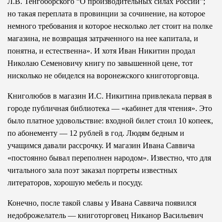
Л.В. Тенгоборского “О производительных силах России”;
но такая переплата в провинции за сочинение, на которое
немного требования и которое несколько лет стоит на полке
магазина, не возвращая затраченного на нее капитала, и
понятна, и естественна». И хотя Иван Никитин продал
Николаю Семеновичу книгу по завышенной цене, тот
нисколько не обиделся на воронежского книготорговца.
Книголюбов в магазин И.С. Никитина привлекала первая в
городе публичная библиотека — «кабинет для чтения». Это
было платное удовольствие: входной билет стоил 10 копеек,
по абонементу — 12 рублей в год. Людям бедным и
учащимся давали рассрочку. И магазин Ивана Саввича
«постоянно бывал переполнен народом». Известно, что для
читального зала поэт заказал портреты известных
литераторов, хорошую мебель и посуду.
Конечно, после такой славы у Ивана Саввича появился
недоброжелатель — книготорговец Никанор Васильевич