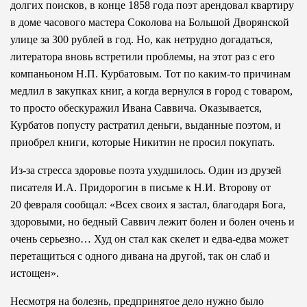
долгих поисков, в конце 1858 года поэт арендовал квартиру
в доме часового мастера Соколова на Большой Дворянской
улице за 300 рублей в год. Но, как нетрудно догадаться,
литератора вновь встретили проблемы, на этот раз с его
компаньоном Н.П. Курбатовым. Тот по каким-то причинам
медлил в закупках книг, а когда вернулся в город с товаром,
то просто обескуражил Ивана Саввича. Оказывается,
Курбатов попусту растратил деньги, выданные поэтом, и
приобрел книги, которые Никитин не просил покупать.
Из-за стресса здоровье поэта ухудшилось. Один из друзей
писателя И.А. Придорогин в письме к Н.И. Второву от
20 февраля сообщал: «Всех своих я застал, благодаря Бога,
здоровыми, но бедный Саввич лежит болен и болен очень и
очень серьезно… Худ он стал как скелет и едва-едва может
перетащиться с одного дивана на другой, так он слаб и
истощен».
Несмотря на болезнь, предпринятое дело нужно было