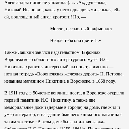
Александры нигде не упоминал): «…Ах, душенька,
Николай Иванович, какая у него одна дочь миленькая, ей-
ей, воплощенный ангел кротости! Но, —
Молчи, несчастный рифмоплет:
Не для тебя она цветет!..»
Также Лашкин занялся издательством. В фондах
Воронежского областного литературного музея И.С.
Никитина хранится интересный экспонат, а именно —
нотная тетрадь «Воронежская железная дорога» Н. Петрова,
изданная магазином Никитина в Воронеже, в 1868 году.
В 1911 году, в 50-летие кончины поэта, в Воронеже открыли
первый памятник И.С. Никитину, а также две
мемориальные доски (первые в городе) на доме, где жил и
умер литератор, и на здании бывшего книжного магазина с
таким текстом: «В этом доме была книжная лавка-
библиотека И.С. Никитина (1859–1861)». По неизвестным