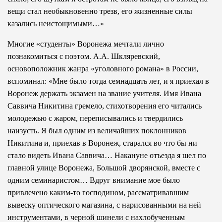
вещи стал необыкновенно трезв, его жизненные силы
казались неистощимыми…»
Многие «студенты» Воронежа мечтали лично
познакомиться с поэтом. А.А. Шкляревский,
основоположник жанра «уголовного романа» в России,
вспоминал: «Мне было тогда семнадцать лет, и я приехал в
Воронеж держать экзамен на звание учителя. Имя Ивана
Саввича Никитина гремело, стихотворения его читались
молодежью с жаром, переписывались и твердились
наизусть. Я был одним из величайших поклонников
Никитина и, приехав в Воронеж, старался во что бы ни
стало видеть Ивана Саввича… Накануне отъезда я шел по
главной улице Воронежа, Большой дворянской, вместе с
одним семинаристом… Вдруг внимание мое было
привлечено каким-то господином, рассматривавшим
вывеску оптического магазина, с нарисованными на ней
инструментами, в черной шинели с нахлобученным