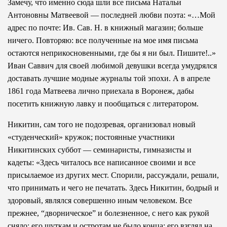
Замечу, что именно сюда шли все письма Натальи
Антоновны Матвеевой — последней любви поэта: «…Мой
адрес по почте: Ив. Сав. Н. в книжный магазин; больше
ничего. Повторяю: все полученные на мое имя письма
остаются неприкосновенными, где бы я ни был. Пишите!..»
Иван Саввич для своей любимой девушки всегда умудрялся
доставать лучшие модные журналы той эпохи. А в апреле
1861 года Матвеева лично приехала в Воронеж, дабы
посетить книжную лавку и пообщаться с литератором.
Никитин, сам того не подозревая, организовал новый
«студенческий» кружок; постоянные участники
Никитинских суббот — семинаристы, гимназисты и
кадеты: «Здесь читалось все написанное своими и все
присылаемое из других мест. Спорили, рассуждали, решали,
что принимать и чего не печатать. Здесь Никитин, бодрый и
здоровый, являлся совершенно иным человеком. Все
прежнее, “дворническое” и болезненное, с него как рукой
сняло; его шуткам и остротам не было конца; его взгляд на