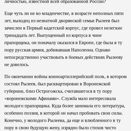
личностью, известной всей образованной России?
Еще чуть ли не во младенчестве, в возрасте неполных пяти
лет, выходец из незнатной дворянской семьи Рылеев был
зачислен в Первый кадетский корпус, где провел нелегкие
тринадцать лет. Выпущенный из корпуса в чине
прапорщика, он поначалу оказался в Европе, где была в ту
пору русская армия, добивавшая Наполеона. Однако
непосредственно участвовать в боевых действиях Рылееву
не довелось.
По окончании войны конноартиллерийский полк, в котором
состоял Рылеев, был расквартирован в Воронежской
губернии, близ Острогожска, считавшегося в ту пору
«воронежскими Афинами». Служба мало интересовала
молодого прапорщика. Куда более занимала его литература,
особенно поэзия, в которой он начал пробовать свои силы.
Конечно, у молодого Рылеева, да еще и влюбленного в ту
пору в свою будущую жену, изрядно было стихов чисто