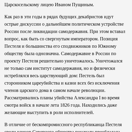
Царскосельскому лицею Иваном Пущиным.
Как раз в эти годы в рядах будущих декабристов идут
острые дискуссии о дальнейшем политическом устройстве
России после ликвидации самодержавия. При этом вставал
вопрос, как быть со свергнутым императором. Позиция
Пестеля и большинства его сподвижников по Южному
обществу была однозначна. Самодержавие в России по
проекту Пестеля решительно уничтожалось. Уничтожался
не только сам институт самодержавия, но и физически
истреблялся весь царствующий дом: Пестель был
сторонником цареубийства и казни всех без исключения
членов царского дома в самом начале революции.
Рассматривались планы убийства Александра I во время
смотра войск в начале лета 1826 года. Находились даже
желающие выступить в роли исполнителей.
В отличие от бескомпромиссного республиканца Пестеля
среди членов Северного общества поначалу преобладала