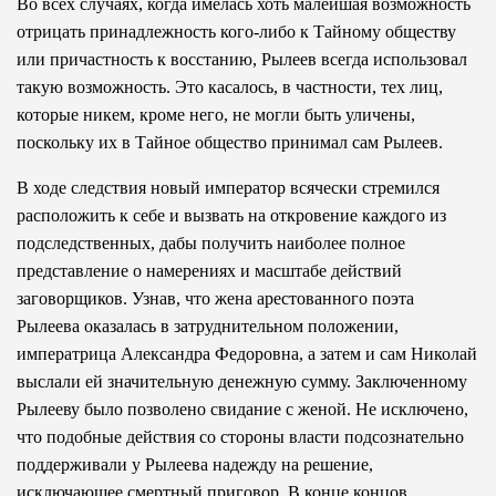
Во всех случаях, когда имелась хоть малейшая возможность
отрицать принадлежность кого-либо к Тайному обществу
или причастность к восстанию, Рылеев всегда использовал
такую возможность. Это касалось, в частности, тех лиц,
которые никем, кроме него, не могли быть уличены,
поскольку их в Тайное общество принимал сам Рылеев.
В ходе следствия новый император всячески стремился
расположить к себе и вызвать на откровение каждого из
подследственных, дабы получить наиболее полное
представление о намерениях и масштабе действий
заговорщиков. Узнав, что жена арестованного поэта
Рылеева оказалась в затруднительном положении,
императрица Александра Федоровна, а затем и сам Николай
выслали ей значительную денежную сумму. Заключенному
Рылееву было позволено свидание с женой. Не исключено,
что подобные действия со стороны власти подсознательно
поддерживали у Рылеева надежду на решение,
исключающее смертный приговор. В конце концов