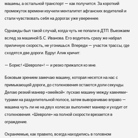
машины, а остальной транспорт — как получится. За короткий
промежуток времени изучили менталитет афганских водителей и
стали чувствовать себя на дорогах уже увереннее.
Однажды был такой случай, когда чуть не попали в ДТП. Выезжаем
вслед за машиной Б.С. Иванова. Его водитель сразу же набрал
приличную скорость, не угонишься. Впереди — участок трассы, где
сходятся две дороги. Вдруг Алик кричит:
— Борис! «Шевроле»! — и резко прижался ко мне.
Боковым зрением замечаю машину, которая несется на нас с
примыкающей дороги, до столкновения остаются доли секунды.
Делаю резкий маневр «змейкой»: пускаю машину между камнями-
турами на разделительной полосе, затем выворачиваю вправо —
машина чуть ли не на двух колесах выполняет маневр и уходит от
столкновения. «Шевроле» на полной скорости врезается в
ограждение.
Охраняемые, как правило, всегда находились в головном