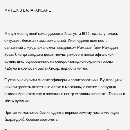
МЯТЕЖ В БАЛА-ХИСАРЕ
Минул месяц моей командировки. 5 августа 1979 года случилась
ситуация, близкая к экстремальной. Уже неделю шел пост,
связанный с мусульманским праздником Рамазан (или Рамадан,
Ураза), когда солдаты десантно-штурмового полка афганской
армии, дислоцированного на северо-западной окраине города
Кабула в крепости Бала-Хисар, подняли мятеж.
С утра были убиты многие офицеры и политработники. Бунтовщики
начали грабить окрестные лавки и магазины, а ближе к полудню
вывели бронетехнику и поехали в центр столицы «свергать Тараки» и
«бить русских».
Против мятежников были подняты верные режиму части милиции
(царандой), боевые вертолеты.