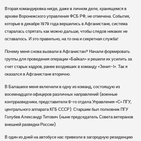
Вторая командировка нигде, даже в личном деле, хранящемся в
архиве Воронежского управления ФСБ РФ, не отмечена. События,
которые в декабре 1979 года вершились в Афганистане, система
старалась спрятать как можно дальше, чтобы следов никаких не
оставалось. И это правильно, на то она и секретная служба!
Почему меня снова вызвали в Афганистан? Начали формировать
группы для проведения операции «Байкал» и решили их усилить за
счет старых кадров, ранее входивших в команду «Зенит-1». Так я
оказался в Афганистане вторично.
В Балашихе меня включили в одну из команд, состоящую из
восемнадцати офицеров различных направлений (военные
контрразведчики, представители 8-го отдела Управления «С» ПГУ,
центрального аппарата КГБ СССР). Старшим был полковник ПГУ
Голубев Александр Титович (ныне председатель Совета ветеранов
внешней разведки России).
В один из дней на автобусе нас привезли в загородную резиденцию