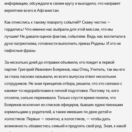
информацию, обсуждали в своем кругу и выходило, что направят
вероятнее всего в Афганистан.
Как отнеслись к такому повороту событий? Скажу честно —
гордились! Что именно нас выбрали для этой миссии, что мы
лучшие! Не давали оценок фактам, событиям. Ведь нас воспитали в
духе патриотизма, готовности выполнить приказ Родины. И это не
пафосные фразы.
За несколько дней до отправки объявили, кто поедет в первой
партии. Григорий Иванович Бояринов, наш Отец, Учитель, так мы его
за глаза ласково называли, из всего выпуска отвел нескольких
сотрудников. Не зная принципов отбора, решили, что это связано с
какими-то недоработками в личной подготовке. Поэтому те, кого
отсеяли, сильно переживали. Только спустя время поняли, что
Бояринов исключил из списков офицеров, бывших единственными
кормильцами у родителей, а также имевших по двое детей и
холостяков. Первых — понятно, а холостяков, — чтобы дать
возможность обзавестись семьей и продлить свой род. Зная, к какой