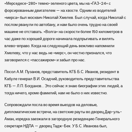
«Мерседесе-280» темно-зеленого цвета, мы на «ГАЗ-24» с
форсированным двигателем — на хвосте. Одним из водителей
«мерса» был москвич Николай Хмелев. Был случай, когда Николай с
послом рванули по автобану, и нам было очень трудно на своей
машине не отставать. «Волга» на скорости более 150 километров в
час даже по хорошей дороге начинала подпрыгивать и вилять
влево-вправо. Когда на следующий день вежливо напомнили
Хмелеву, что у нас ведь не «мерс», он честно признался, что
заговорился с «пассажиром» и забыл про нас.
Посол А.М. Пузанов, представитель КГБ Б.С. Иванов, резидент в
Кабуле генерал В.И. Осадчий, руководитель представительства
КГБ — Л.П. Богданов… Это сейчас я знаю биографии этих людей, а
тогда ничего, кроме фамилий, нам не было о них известно.
Сопровождали посла во время выездов на деловые,
дипломатические встречи, на светские рауты во дворец Дар-уль-
Аман, изредка заезжали в загородную резиденцию Генерального
секретаря НДПА — дворец Тадж-Бек. У Б.С. Иванова был,