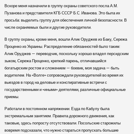
Вскоре меня назначили в группу охраны советского посла А.М.
Пузанова и представителя КГБ СССР Б.С. Иванова. Это была их
просьба: выделить группу для обеспечения личной безопасности. В
числе охраняемых были и другие руководители.
В группу охраны, кроме меня, вошли Алик Оруджев из Баку, Сережа
Проценко из Украины. Распределение обязанностей было таким:
Алик Оруджев — переводчик, поскольку хорошо владел персидским
зыком, Сережа Проценко, крепкий парень, отличавшийся
богатырским ростом и сложением — боевик, моя задача — быть
водителем. На «Волге» сопровождали руководителей во время их
выездов в город на деловые и конспиративные встречи с
государственными и «иными» деятелями, различные официальные
приемы.
Работали в постоянном напряжении. Езда по Кабулу была
экстремальным занятием. Правила дорожного движения, как
таковые, здесь попросту отсутствовали. Посольские старожилы
вовремя подсказали, что нужно стараться пропускать большие