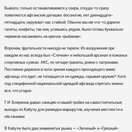
Бывало, только останавливаемся у озера, откуда-то сразу
появляются афган­ские детишки: босоногие, лет двенадцати-
пятнадцати, окружают нас стайкой. Обычно мы им что-то дарили:
галеты, конфеты, так они, усевшись рядом, были готовы буквально
червяков насаживать на крючок «рыбакам».
Впрочем, бдительности никогда не теряли. Из вооружения при
каждом из нас всегда был «Стечкин» и небольшой арсенал в кожаных
спортивных сумках: АКС, по четыре гранаты, рожки с патронами.
Постоянно держали в поле зрения каждого проходящего мимо
афганца: кто идет, не топорщится ли одежда, скрывая оружие? Хотя
под специфичной национальной одеждой афганца спрятать можно
все, что угодно.
Г.И. Бояринов давал санкцию и нашей тройке на самостоятельные
выезды по Кабулу для разведки маршрутов, изучения местности и
обстановки.
В Кабуле было два знаменитых рынка — «Зеленый» и «Грязный».