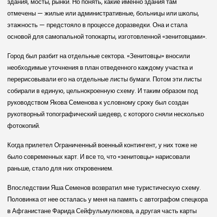
здания, мосты, рынки. Но понять, какие именно здания там
отмечены — жилые или административные, больницы или школы,
этажность — предстояло в процессе доразведки. Она и стала
основой для самопальной топокарты, изготовленной «зенитовцами».
Город был разбит на отдельные сектора. «Зенитовцы» вносили
необходимые уточнения в план отведенного каждому участка и
перерисовывали его на отдельные листы бумаги. Потом эти листы
собирали в единую, цельнокроенную схему. И таким образом под
руководством Якова Семенова к условному сроку был создан
рукотворный топографический шедевр, с которого сняли несколько
фотокопий.
Когда прилетел Ограниченный военный контингент, у них тоже не
было современных карт. И все то, что «зенитовцы» нарисовали
раньше, стало для них откровением.
Впоследствии Яша Семенов возвратил мне туристическую схему.
Половинка от нее осталась у меня на память с автографом спецкора
в Афганистане Фарида Сейфульмулюкова, а другая часть карты