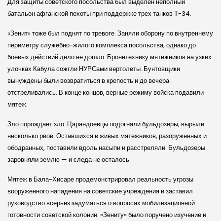
Для защиты советского посольства был выделен неполный
батальон афган­ской пехоты при поддержке трех танков Т-34.
«Зенит» тоже был поднят по тревоге. Заняли оборону по внутреннему
периметру служебно-жилого комплекса посольства, однако до
боевых действий дело не дошло. Бронетехнику мятежников на узких
улочках Кабула сожгли НУРСами вертолеты. Бунтовщики
вынуждены были возвратиться в крепость и до вечера
отстреливались. В конце концов, верные режиму войска подавили
мятеж.
Зло порождает зло. Царандоевцы подогнали бульдозеры, вырыли
несколько рвов. Оставшихся в живых мятежников, разоруженных и
ободранных, поставили вдоль насыпи и расстреляли. Бульдозеры
заровняли землю — и следа не осталось.
Мятеж в Бала-Хисаре продемонстрировал реальность угрозы
вооруженного нападения на советские учреждения и заставил
руководство всерьез задуматься о вопросах мобилизационной
готовности советской колонии. «Зениту» было поручено изучение и