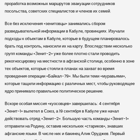
проработка возможных маршрутов эвакуации сотрудников
посольства, советских специалистов и членов их семей.
Все без исключения «зенитовцы» занимались сбором
разведывательной информации в Кабуле, провинциях. Изучали
подходы к объектам в Кабуле, которые в будущем планировалось
брать под контроль, наносили их на карту. Впоследствии несколько
групп команды «Зенит-2» уже более плотно стали проводить
рекогносцировку на местности в афганской столице, особенно в зоне
тех объектов, которые стояли в планах на захват во время
проведения операции «Байкал-79». Мы были теми «муравьями»,
которые тащили информацию с различных мест, чтобы руководящее
ядро принимало правильное политическое решение.
Вскоре особая миссия «куосовцев» завершилась: 4 сентября
«Зенит-1» вылетел в Союз, а 19 сентября в Кабуле уже начал
действовать отряд «Зенит-2». Большую часть команды «Зенит-1»
отправили на Родину, оставив нескольких «стариков», знавших
афганские языки. В числе них и бакинец Алик Оруджев. Первый