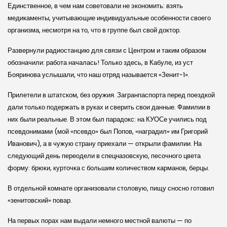
Единственное, в чем нам советовали не экономить: взять
медикаменты, учитывающие индивидуальные особенности своего
организма, несмотря на то, что в группе был свой доктор.
Развернули радиостанцию для связи с Центром и таким образом
обозначили: работа началась! Только здесь, в Кабуле, из уст
Бояринова услышали, что наш отряд называется «Зенит-1».
Прилетели в штатском, без оружия. Загранпаспорта перед поездкой
дали только подержать в руках и сверить свои данные. Фамилии в
них были реальные. В этом был парадокс: на КУОСе учились под
псевдонимами (мой «псевдо» был Попов, «наградил» им Григорий
Иванович), а в чужую страну приехали — открыли фамилии. На
следующий день переодели в спецназовскую, песочного цвета
форму: брюки, курточка с большим количеством карманов, берцы.
В отдельной комнате организовали столовую, пищу сносно готовил
«зенитов­ский» повар.
На первых порах нам выдали немного местной валюты — по