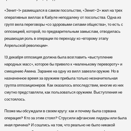
«Зенит-1» размещался в самом посольстве, «Зенит-2» жил на трех
оперативных виллах в Кабуле неподалеку от посольства. Одна из
групп вела переговоры «со здоровыми силами общества», то есть с
оппозицией, которой, по предварительным замыслам, отводилась
решающая роль в операции по переходу ко «второму этапу
Апрельской революции».
13 декабря оппозиция должна была возглавить «выступление
народных масс», которое бы привело к «маленькому перевороту» и
смещению Амина. Заранее на одну из вилл завезли оружие. Но в
назначенное время за оружием прибыла только незначительная
группа оппозиционеров. Как оказалось впоследствии, многие из них
смутно представляли, как пользоваться оружием. Выступления не
состоялось.
Позже мы обсуждали в своем кругу: как и почему была сорвана
операция? Кто за этим стоял? Струсили афганские лидеры или была
иная причина? И сошлись на том, что реально не было никакой