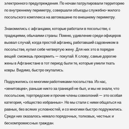
электронного предупреждения. По ночам патрулировали территорию
по внутреннему периметру, совершали объезды служебно-жилого
посольского комплекса на автомашине по внешнему периметру.
Знакомились с афганцами, которые работали в посольстве, с
традициями, обычаями страны. Помню, удивление среди офицеров
вызвал случай, когда простой афганец, работавший садовником в
посольстве, купил себе четвертую жену. Для них это в порядке
вещей: сможешь прокормить — покупай. К слову, самые дорогие
жены в Афганистане в тот период были те, которые умели ткать
ковры. Видимо, быстро окупались.
Подружились со многими работниками посольства. Из нас,
«зенитовцев», раньше никто за границей не был, и мы не знали, что
посольские, торгпредские и прочие члены совколоний — это особая
категория, «общество избранных». Но мы стали с ними общаться на
равных, без всяких условностей, и со многими быстро подружились.
Среди них оказалось немало порядочных, толковых, честных и
бескомпромиссных граждан.