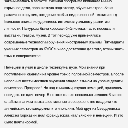
заканчивалась в августе. Учебная программа включала минно-
взрывное дело, парашютную подготовку, обучение стрельбе из
различного оружия, вождение любых видов военной техники и т.д.
Большое внимание уделялось интеллектуальному развитию
личности. На курсах была хорошая библиотека, часто посещали
выставки, театры, музеи. В тот период уже применялись
современные технологии обучения иностранным языкам. Пятнадцати
учебных семестров на КУОСе было достаточно для того, чтобы знать
язык в совершенстве.
Немецкий я учил в школе, техникуме, вузе. Мои знания при
поступлении оценили на уровне трех с половиной семестров, а после
неполных шести месяцев обучения владел языком на уровне девяти
семестров. Прогресс? Но над книжками, изучая немецкий, пришлось
посидеть не один вечер. В потоке только несколько человек было со
слабым знанием языка, а остальные в совершенстве владели кто
английским, кто шведским, кто японским. Мой друг из Свердловска
Алексей Коржавин знал французский, итальянский и немецкий. И это
было почти нормой.