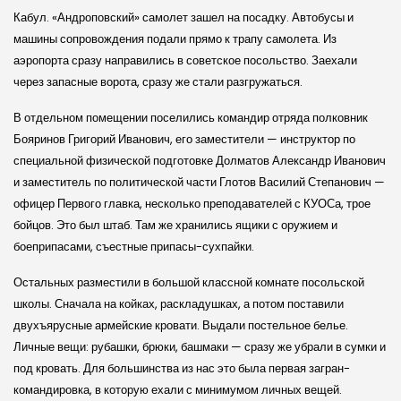
Кабул. «Андроповский» самолет зашел на посадку. Автобусы и
машины сопровождения подали прямо к трапу самолета. Из
аэропорта сразу направились в советское посольство. Заехали
через запасные ворота, сразу же стали разгружаться.
В отдельном помещении поселились командир отряда полковник
Бояринов Григорий Иванович, его заместители — инструктор по
специальной физической подготовке Долматов Александр Иванович
и заместитель по политической части Глотов Василий Степанович —
офицер Первого главка, несколько преподавателей с КУОСа, трое
бойцов. Это был штаб. Там же хранились ящики с оружием и
боеприпасами, съестные припасы-сухпайки.
Остальных разместили в большой классной комнате посольской
школы. Сначала на койках, раскладушках, а потом поставили
двухъярусные армейские кровати. Выдали постельное белье.
Личные вещи: рубашки, брюки, башмаки — сразу же убрали в сумки и
под кровать. Для большинства из нас это была первая за­гран­
командировка, в которую ехали с минимумом личных вещей.