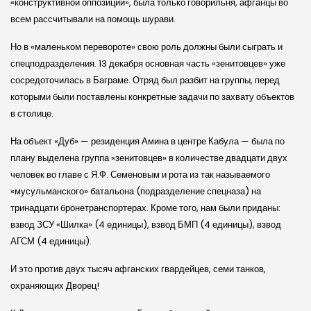
«конструктивной оппозиции», была только говорильня, афганцы во
всем рассчитывали на помощь шурави.
Но в «маленьком перевороте» свою роль должны были сыграть и
спецподразделения. 13 декабря основная часть «зенитовцев» уже
сосредоточилась в Баграме. Отряд был разбит на группы, перед
которыми были поставлены конкретные задачи по захвату объектов
в столице.
На объект «Дуб» — резиденция Амина в центре Кабула — была по
плану выделена группа «зенитовцев» в количестве двадцати двух
человек во главе с Я.Ф. Се­меновым и рота из так называемого
«мусульманского» батальона (подразделение спецназа) на
тринадцати бронетранспортерах. Кроме того, нам были приданы:
взвод ЗСУ «Шилка» (4 единицы), взвод БМП (4 единицы), взвод
АГСМ (4 единицы).
И это против двух тысяч афганских гвардейцев, семи танков,
охраняющих Дворец!