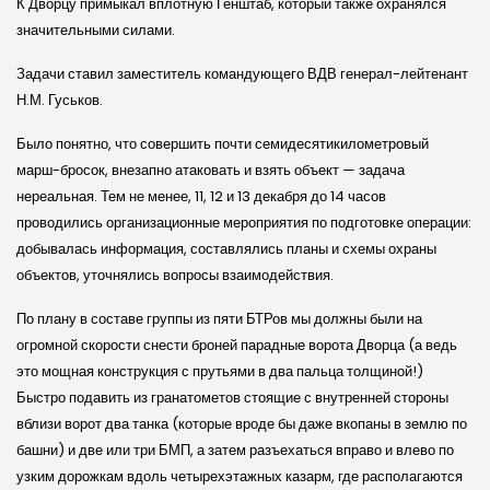
К Дворцу примыкал вплотную Генштаб, который также охранялся
значительными силами.
Задачи ставил заместитель командующего ВДВ генерал-лейтенант
Н.М. Гуськов.
Было понятно, что совершить почти семидесятикилометровый
марш-бросок, внезапно атаковать и взять объект — задача
нереальная. Тем не менее, 11, 12 и 13 декабря до 14 часов
проводились организационные мероприятия по подготовке операции:
добывалась информация, составлялись планы и схемы охраны
объектов, уточнялись вопросы взаимодействия.
По плану в составе группы из пяти БТРов мы должны были на
огромной скорости снести броней парадные ворота Дворца (а ведь
это мощная конструкция с прутьями в два пальца толщиной!)
Быстро подавить из гранатометов стоящие с внутренней стороны
вблизи ворот два танка (которые вроде бы даже вкопаны в землю по
башни) и две или три БМП, а затем разъехаться вправо и влево по
узким дорожкам вдоль четырехэтажных казарм, где располагаются