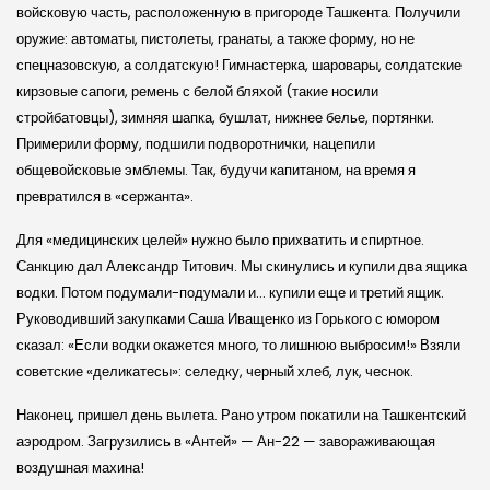
войсковую часть, расположенную в пригороде Ташкента. Получили
оружие: автоматы, пистолеты, гранаты, а также форму, но не
спецназовскую, а солдатскую! Гимнастерка, шаровары, солдатские
кирзовые сапоги, ремень с белой бляхой (такие носили
стройбатовцы), зимняя шапка, бушлат, нижнее белье, портянки.
Примерили форму, подшили подворотнички, нацепили
общевойсковые эмблемы. Так, будучи капитаном, на время я
превратился в «сержанта».
Для «медицинских целей» нужно было прихватить и спиртное.
Санкцию дал Александр Титович. Мы скинулись и купили два ящика
водки. Потом подумали-подумали и… купили еще и третий ящик.
Руководивший закупками Саша Иващенко из Горького с юмором
сказал: «Если водки окажется много, то лишнюю выбросим!» Взяли
советские «деликатесы»: селедку, черный хлеб, лук, чеснок.
Наконец, пришел день вылета. Рано утром покатили на Ташкентский
аэродром. Загрузились в «Антей» — Ан-22 — завораживающая
воздушная махина!