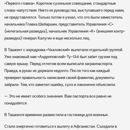
«Первого главка». Короткое сухенькое совещание, стандартные
слова-напутствия. Никто из руководства, выступавшего перед нами,
не представлялся. Только потом я узнал, что это были заместитель
начальника Главка Шебаршин, представитель Управления «С»
(нелегальная разведка), начальник Управления «К» (внешняя контр­
разведка) генерал Калугин и еще несколько лиц.
В Ташкент с аэродрома «Чкаловский» вылетали отдельной группой.
Уже знакомый нам «Андроповский» Ту-134 был забит грузом под
самую крышу. Перед отлетом всем выписали загранпаспорта.
Правда, в руках их держали недолго. После того как каждый
проверил правильность написания своей фамилии, документы
забрали. Тем, кто заметил ошибку, сухо и лаконично объяснили:
— Это не имеет особого значения. Вам паспорта все равно не
понадобятся.
В Ташкенте временно разместили в гостинице для военных.
Стали энергично готовиться к вылету в Афганистан. Съездили в