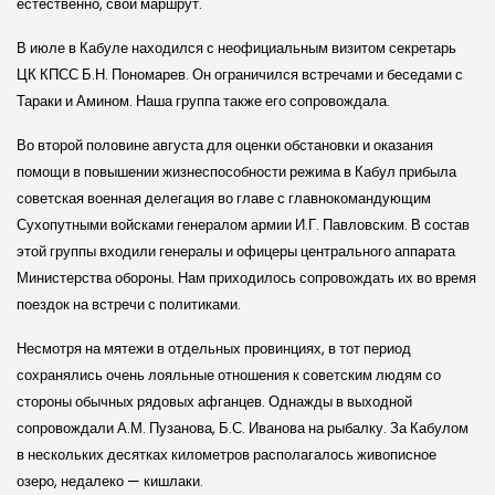
естественно, свой маршрут.
В июле в Кабуле находился с неофициальным визитом секретарь
ЦК КПСС Б.Н. Пономарев. Он ограничился встречами и беседами с
Тараки и Амином. Наша группа также его сопровождала.
Во второй половине августа для оценки обстановки и оказания
помощи в повышении жизнеспособности режима в Кабул прибыла
советская военная делегация во главе с главнокомандующим
Сухопутными войсками генералом армии И.Г. Павловским. В состав
этой группы входили генералы и офицеры центрального аппарата
Министерства обороны. Нам приходилось сопровождать их во время
поездок на встречи с политиками.
Несмотря на мятежи в отдельных провинциях, в тот период
сохранялись очень лояльные отношения к советским людям со
стороны обычных рядовых афганцев. Однажды в выходной
сопровождали А.М. Пузанова, Б.С. Иванова на рыбалку. За Кабулом
в нескольких десятках километров располагалось живописное
озеро, недалеко — кишлаки.