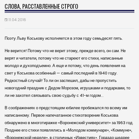
СЛОВА, РАССТАВЛЕННЫЕ СТРОГО
11.04.2016
Поэту Льву Коськову исполняется в этом году семьдесят пять.
Не верится! Потому что не верит этому, прежде всего, он сам. Не
верят и читатели, потому что не стареют его стихи, написанные
молодо и духоподъемно. А еще и потому, что день появления на
свет у Коськова особенный — самый последний в 1940 году.
Редкостный случай! То ли он заспешил, дабы не пропустить
новогодний праздник с Дедом Морозом, игрушками и подарками, то
ли не захотел связывать свою судьбу с 41-м годом…
В соображениях о предстоящем юбилее пробежался по всему им
написанному. Первое напечатанное стихотворение Коськова
обнаружено в многотиражке «Воронежский университет» за 1963 год.
Позднее его стихи появлялись в «Молодом коммунаре», «Коммуне»,
«Воронежской неделе», в столичных «Известиях». Гораздо щедрее