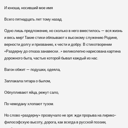
И юноша, носивший мое имя
Всего пятнадцать лет тому назад.
Одно лишь предложение, но сколько в него вместилось — вся жизнь
и весь мир! Такие стихи обязывают к высокому служению Родине,
верности долгу и призванию, к чести и добру. В стихотворении
«Раздерну до отказа занавески…» великолепно нарисована картина
дорожного быта, частью которой бывал каждый из нас.
Вагон обжит — подушки, одеяла,
Заплакала гитара о былом,
Облупливают яйца, режут сало,
По чемодану хлопают тузом.
Но слово «раздерну» прозвучало не зря: жди прорыва на лирико-
философскую высоту, дорога, как всегда в русской поэзии,