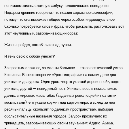
понимаем жизнь, сложную азбуку человеческого поведения.
Недаром древние говорили, что поэзия серьезнее философии,
потому что она выражает общее через особое, индивидуальное.
Сколько потребуется слов и фраз, чтобы раскрыть, растолковать вот
этот неуловимый, завораживающий образ:
Жизнь пройдет, как облачко над лугом,
И тень свою с собою унесет?
За простым сложное, за малым большое — таков поэтический устав
Коськова. В стихотворении «Урок географии» на самом деле два
учителя и два урока. Один урок, «вертя указкой деревянной», ведет
учитель, другой — невидимый поэт. Учитель весь в немыслимых
далях, в мировых масштабах (заданных революцией и поэтами-
космистами), его указка кружит над картой мира, а вслед за ней
ребячьи пальцы скользят по далеким пространствам, выбирая
обольстительные названия городов. За урок прозвучало их
тринадцать, завораживающих своим звучанием: Аддис-Абеба,