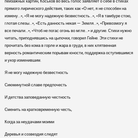
пейзажных картин, Коськов во весь голос заявляет о себе в стихах
прямого лирического действия, таких как «О нет, я не способен на
измену…», «Я не могу надежную безвестность…», «Я в тамбуре стою,
глотая слезы…», «Есть данность некая — Земля…», «Превозмогу я
все печали…», «Чтоб не погас огонь во мгле…» и другие. Стихи нужно
читать, приподнявшись на цыпочки, говорил Гейне. Эти стихи не
прочитать без кома в горле и жара в груди, в них клятвенная
верность романтическим порывам юности, поддержка оступившимся
и укор изменившим.
Я не могу надежную безвестность
Сиюминутной славе предпочесть
И детства заповеданную честность
Сменить на кратковременную честь,
Когда за неудачами моими
Деревья и созвездия следят