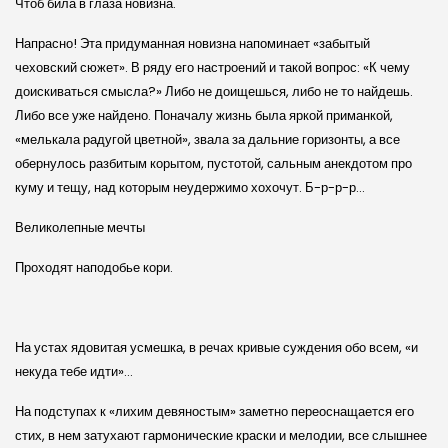
Чтоб била в глаза новизна.
Напрасно! Эта придуманная новизна напоминает «забытый
чеховский сюжет». В ряду его настроений и такой вопрос: «К чему
доискиваться смысла?» Либо не доищешься, либо не то найдешь.
Либо все уже найдено. Поначалу жизнь была яркой приманкой,
«мелькала радугой цветной», звала за дальние горизонты, а все
обернулось разбитым корытом, пустотой, сальным анекдотом про
куму и тещу, над которым неудержимо хохочут. Б-р-р-р…
Великолепные мечты
Проходят наподобье кори.
На устах ядовитая усмешка, в речах кривые суждения обо всем, «и
некуда тебе идти»…
На подступах к «лихим девяностым» заметно переоснащается его
стих, в нем затухают гармонические краски и мелодии, все слышнее