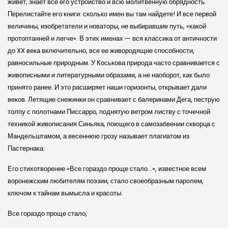
живет, знает все его устройство и всю молитвенную обрядность.
Перелистайте его книги: сколько имен вы там найдете! И все первой
величины, изобретатели и новаторы, не выбиравшие путь, «какой
протоптанней и легче». В этих именах — вся классика от античности
до XX века включительно, все ее живородящие способности,
равносильные природным. У Коськова природа часто сравнивается с
живописными и литературными образами, а не наоборот, как было
принято ранее. И это расширяет наши горизонты, открывает дали
веков. Летящие снежинки он сравнивает с балеринами Дега, пеструю
толпу с полотнами Писсарро, поднятую ветром листву с точечной
техникой живописания Синьяка, поющего в самозабвении скворца с
Мандельштамом, а весеннюю грозу называет плагиатом из
Пастернака.
Его стихотворение «Все гораздо проще стало…», известное всем
воронежским любителям поэзии, стало своеобразным паролем,
ключом к тайнам вымысла и красоты.
Все гораздо проще стало,