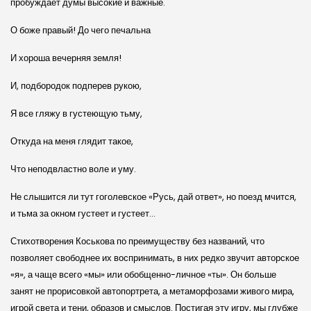
пробуждает думы высокие и важные.
О боже правый! До чего печальна
И хороша вечерняя земля!
И, подбородок подперев рукою,
Я все гляжу в густеющую тьму,
Откуда на меня глядит такое,
Что неподвластно воле и уму.
Не слышится ли тут гоголевское «Русь, дай ответ», но поезд мчится,
и тьма за окном густеет и густеет…
Стихотворения Коськова по преимуществу без названий, что
позволяет свободнее их воспринимать, в них редко звучит авторское
«я», а чаще всего «мы» или обобщенно-личное «ты». Он больше
занят не прорисовкой автопортрета, а метаморфозами живого мира,
игрой света и тени, образов и смыслов. Постигая эту игру, мы глубже