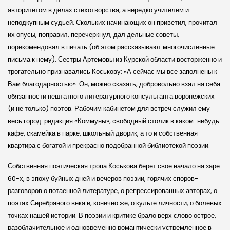
авторитетом в делах стихотворства, а нередко учителем и
неподкупным судьей. Скольких начинающих он приветил, прочитал
их опусы, поправил, перечеркнул, дал дельные советы,
порекомендовал в печать (об этом рассказывают многочисленные
письма к нему). Сестры Артемовы из Курской области восторженно и
трогательно признавались Коськову: «А сейчас мы все заполнены к
Вам благодарностью». Он, можно сказать, добровольно взял на себя
обязанности нештатного литературного консультанта воронежских
(и не только) поэтов. Рабочим кабинетом для встреч служил ему
весь город: редакция «Коммуны», свободный столик в каком-нибудь
кафе, скамейка в парке, школьный дворик, а то и собственная
квартира с богатой и прекрасно подобранной библиотекой поэзии.
Собственная поэтическая тропа Коськова берет свое начало на заре
60-х, в эпоху буйных дней и вечеров поэзии, горячих споров-
разговоров о потаенной литературе, о репрессированных авторах, о
поэтах Серебряного века и, конечно же, о культе личности, о болевых
точках нашей истории. В поэзии и критике брало верх слово острое,
разоблачительное и одновременно романтически устремленное в