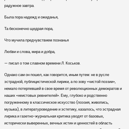
радужное завтра.
Была пора надежд и ожиданья,
Та бесконечно щедрая пора,
Что мучила предчувствием познанья
Любви и слова, мира и добра,
— писал о том славном времени Л. Коськов.
Однако сам он пошел, как говорится, иным путем: не в русле
эстрадной, публицистической лирики, а по зову «чистой поэзии»,
немало потерпевшей в свое время от революционных демократов и
наших «неистовых ревнителей». Ему, глубоко и родственно
погруженному в классическое искусство (поэзия, живопись,
музыка), в литературоведение и эстетику, казалось, что эстрадная
лирика и газетно-журнальная критика уводят от базовых,
исторически выверенных, вечных истин и ценностей в область