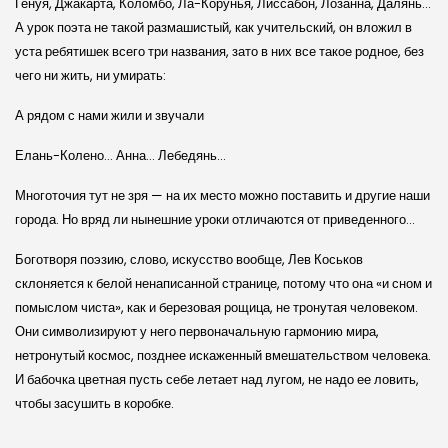
Генуя, Джакарта, Коломбо, Ла-Корунья, Лиссабон, Лозанна, Далянь…
А урок поэта не такой размашистый, как учительский, он вложил в
уста ребятишек всего три названия, зато в них все такое родное, без
чего ни жить, ни умирать:
А рядом с нами жили и звучали
Елань-Колено… Анна… Лебедянь…
Многоточия тут не зря — на их место можно поставить и другие наши
города. Но вряд ли нынешние уроки отличаются от приведенного…
Боготворя поэзию, слово, искусство вообще, Лев Коськов
склоняется к белой ненаписанной странице, потому что она «и сном и
помыслом чиста», как и березовая рощица, не тронутая человеком.
Они символизируют у него первоначальную гармонию мира,
нетронутый космос, позднее искаженный вмешательством человека.
И бабочка цветная пусть себе летает над лугом, не надо ее ловить,
чтобы засушить в коробке.