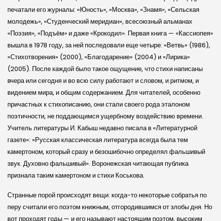
печатали его журналы: «Юность», «Москва», «Знамя», «Сельская
молодежь», «Студенческий меридиан», всесоюзный альманах
«Поэзия», «Подъём» и даже «Крокодил». Первая книга — «Кассиопея»
вышла в 1978 году, за ней последовали еще четыре: «Ветвь» (1986),
«Стихотворения» (2000), «Благодарение» (2004) и «Лирика»
(2005). После каждой было такое ощущение, что стихи написаны
вчера или сегодня и во всю силу работают и словом, и ритмом, и
видением мира, и общим содержанием. Для читателей, особенно
причастных к стихописанию, они стали своего рода эталоном
поэтичности, не поддающимся ущербному воздействию времени.
Учитель литературы И. Кабыш недавно писала в «Литературной
газете»: «Русская классическая литература всегда была тем
камертоном, который сразу и безошибочно определял фальшивый
звук. Духовно фальшивый». Воронежская читающая публика
признала таким камертоном и стихи Коськова.
Странные порой происходят вещи: когда-то некоторые собратья по
перу считали его поэтом книжным, отгородившимся от злобы дня. Но
вот проходят годы — и его называют настоящим поэтом, высоким