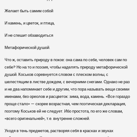
Желает быть самим собой
И камень, и цветок, и птица,
И не спешит обзаводиться
Метафорической душой.
Что ж, оставить природу в покое: она сама по себе, человек сам по
себе? Но на то и поэзия, чтобы наделять природу метафорической
душой. Коськов соревнуется словом с плеском волны, с
шелестящим в листве дождем, с вечерними снегами. Однако не раз
и не два напоминает себе и другим, что пора называть вещи своими
именами, без ореолов и расцветок: зима, вода, камень. «Все гораздо
проще стало» — скорее возрастная, чем поэтическая декларация,
поэтому Коськов ей не следует. Ибо простота, по его же словам,
«всего оригинальней», т.е. внутренне сложней.
Уходя в тень предметов, растворяя себя в красках и звуках