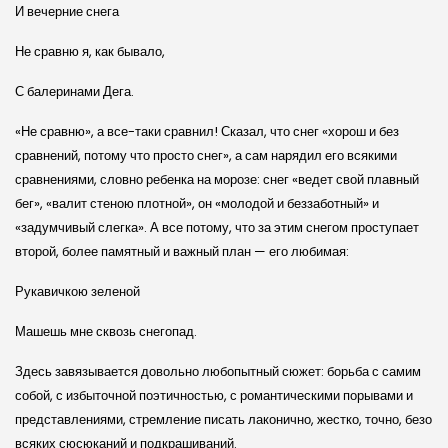
И вечерние снега
Не сравню я, как бывало,
С балеринами Дега.
«Не сравню», а все-таки сравнил! Сказал, что снег «хорош и без
сравнений, потому что просто снег», а сам нарядил его всякими
сравнениями, словно ребенка на морозе: снег «ведет свой плавный
бег», «валит стеною плотной», он «молодой и беззаботный» и
«задумчивый слегка». А все потому, что за этим снегом проступает
второй, более памятный и важный план — его любимая:
Рукавичкою зеленой
Машешь мне сквозь снегопад.
Здесь завязывается довольно любопытный сюжет: борьба с самим
собой, с избыточной поэтичностью, с романтическими порывами и
представлениями, стремление писать лаконично, жестко, точно, безо
всяких сюсюканий и подкрашиваний.