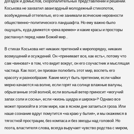
догадок и домыслов, скоропалительных представлений и решений.
Коськова не захватил авангардный молодежный стихопоток,
возбужденный оттепелью, его не занимали всяческие неровности
общественно-политического ландшафта. Но ему важно было
ощущать, куда движется «река времен» и какие красы и просторы
распахнул перед нами Божий мир…
В стихах Коськова нет никаких претензий к миропорядку, никаких
возмущений и осуждений. Он «принимает все, как есть», потому что
сам «виноват» в том, что видит вокруг, он его соучастник и мыслящая
частица. Как поэт, он призван полюбить этот мир, воспеть его
красоту и разнообразие. Какие могут быть претензии, если чайки
мерно качаются на волне, если горят на солнце влажные валуны,
обрызганные этой волной, если вольный ветер приносит «могучий
запах соли и сосны», если «жизнь щедра и широка»? Однако все
может произойти в этом мире, как в ясном дне затаиться гроза. Или
наше сознание вдруг помутится «на краю у бытия», и мы окажемся в
тягостной прострации, без компаса и без звезды над головой. Но
поэта, властителя слова, всегда выручает чувство родства с миром,