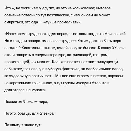
Что ж, не хуже, чем у других, но это не коськовское; бытовое
сознание потеснило тут поэтическое, с чем он сам не может
смириться, отсюда — «лучше промолчать».
«Наше время трудновато для пера», — сетовал когда-то Маяковский.
Но с каждым поворотом оно все труднее. Каким должно быть перо
сегодня? Кинжалом, штыком, пулей оно уже бывало. К концу XX века
стали говорить о сверхлитературе, потрясающей, как гром,
прожигающей, как молния. Коськов постоянно язвит пишущих (и
себя тоже) за наивную и убогую фантазию, за слабосильное слово,
за худосочную поэтичность. Мы все еще играем в поэзию, порхаем
на коротеньких крылышках, а тут нужны мускулы Атланта и
долготерпенье мужика.
Поэзии эмблема — лира,
Но это, братцы, для блезира.
По опыту я знаю: тут