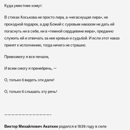
Куда уместнее хомут.
В стихах Коськова не просто лира, а «негаснущая лира», не
проходной подарок, а дар Божий с суровым наказом не дать ей
погаснуть ни в себе, ни в «темной сердцевине мира», преданно
служить ей и отвечать за нее кровью и судьбой. И если этот наказ
принят к исполнению, тогда ничего не страшно.
Превозмогу я все печали,
И всем смогу я пренебречь, —
О, только б видеть эти дали!
О, только б слышать эту речь!
—————————————-
Виктор Михайлович Акаткин
родился в 1939 го­ду в селе