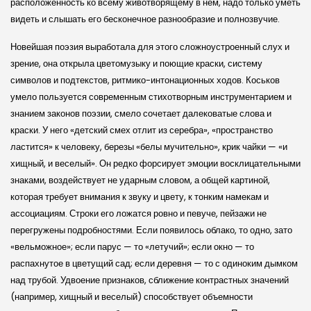
расположенность ко всему животворящему в нем, надо только уметь
видеть и слышать его бесконечное разнообразие и полнозвучие.
Новейшая поэзия выработала для этого сложноустроенный слух и
зрение, она открыла цветомузыку и поющие краски, систему
символов и подтекстов, ритмико-интонационных ходов. Коськов
умело пользуется современным стихотворным инструментарием и
знанием законов поэзии, смело сочетает далековатые слова и
краски. У него «детский смех отлит из серебра», «пространство
ластится» к человеку, березы «белы мучительно», крик чайки — «и
хищный, и веселый». Он редко форсирует эмоции восклицательными
знаками, воздействует не ударным словом, а общей картиной,
которая требует внимания к звуку и цвету, к тонким намекам и
ассоциациям. Строки его ложатся ровно и певуче, пейзажи не
перегружены подробностями. Если появилось облако, то одно, зато
«вельможное»; если парус — то «летучий»; если окно — то
распахнутое в цветущий сад; если деревня — то с одиноким дымком
над трубой. Удвоение признаков, сближение контрастных значений
(например, хищный и веселый) способствует объемности