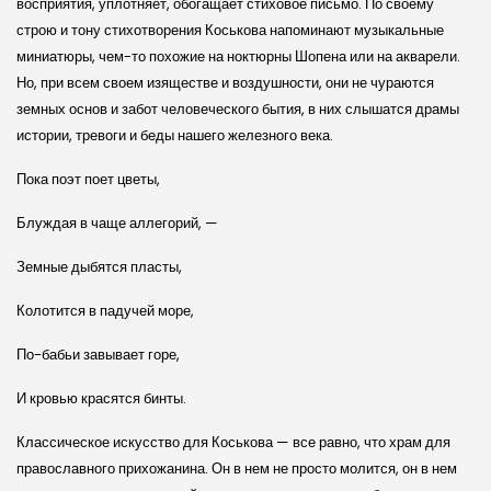
восприятия, уплотняет, обогащает стиховое письмо. По своему
строю и тону стихотворения Коськова напоминают музыкальные
миниатюры, чем-то похожие на ноктюрны Шопена или на акварели.
Но, при всем своем изяществе и воздушности, они не чураются
земных основ и забот человеческого бытия, в них слышатся драмы
истории, тревоги и беды нашего железного века.
Пока поэт поет цветы,
Блуждая в чаще аллегорий, —
Земные дыбятся пласты,
Колотится в падучей море,
По-бабьи завывает горе,
И кровью красятся бинты.
Классическое искусство для Коськова — все равно, что храм для
православного прихожанина. Он в нем не просто молится, он в нем