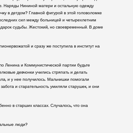
ые. Наряды Нининой матери и остальную одежду
очку в детдом? Главной фигурой в этой головоломке
 последних сил между больницей и четырехлетним
одарок судьбы. Жестокий, но своевременный. В доме
пионервожатой и сразу же поступила в институт на
ло Ленина и Коммунистической партии будьте
селковые девчонки учились стряпать и делать
ила, и у нее получилось. Мальчишки помогали
 забота и старательность умиляли старушек, и они
бенно в старших классах. Случалось, что она
мальные люди?