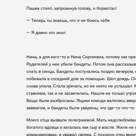
Пашка стоял, запрокинув голову, и бормотал:
— Теперь ты знаешь, что я не боюсь тебя.
— Я давно это знал.
Нина, а для кого-то и Нина Сергеевна, потому как п
Родителей у нее убили бандиты. Потом она рассказыв
спать в сенцы. Бандиты постучались поздно вечером, 
побежала в соседний дом за помощью. Шел дождь. Она
снова упала. Стала кричать, но ее никто не услышал. 
ставнями, так и не засветились. Нашли ее только утр
Вещи были разбросаны. Ящики комода валялись вверх
завмагом, и бандиты были уверены, что где-то что-т
Моего отца вызвали телеграммой. Мать недолюбливал
богатого вдовца и каталась как сыр в масле. Жили не 
командировках, и уважал свояка. С похорон отец вер