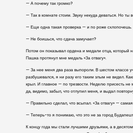
— А почему так громко?
— Так в комнате стоим. Звуку некуда деваться. Но ты
— Еще одна такая проверка — и по роже схлопочешь.
— Не боишься, что сдача замучает?
Потом он показывал ордена и медали отца, который н
Пашка протянул мне медаль «За отвагу».
— За нее меня два раза выпороли. В шестом классе уч
разбушевался, я ни разу его таким злым не видел. Ка
крыл. И главное — по трезвости. Неделю присесть не 
да, видимо, забыл, что отлупил меня, и выдал повторн
— Правильно сделал, что всыпал. «За отвагу» — самая
— Теперь-то я понимаю, что это не за город Будапешт
К концу года мы стали лучшими друзьями, а в десятом