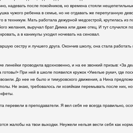
ечно, надевать после покойников, но времена стояли нещепетильн
ушка чужого ребенка в семье, но не отдавать же перепуганную дев
его в техникум. Мать работала дежурной медсестрой, крутилась из
бого желания, выручал брат Димка или даже отец. И тут случился п
кровать, а в каникулы уходил ночевать на сеновал.
ршую сестру и лучшего друга. Окончив школу, она стала работать 
е линейки проводила вдохновенно, и на ее звонкий призыв: «За де
а готовы!» При ней в школе появился кружок «Умелые руки», где по
ивозили. До нее не было и тимуровского движения, а Нина предлож
полы. Не знаю, требовалось ли хозяйкам перемывать после них, но
онфеты.
а перевели в преподаватели. Я вел себя не всегда правильно, осо
ются жалобы на твои выходки. Неужели нельзя вести себя как нор