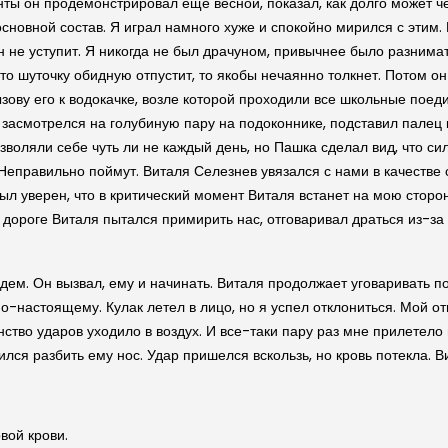
нты он продемонстрировал еще весной, показал, как долго может 
 основной состав. Я играл намного хуже и спокойно мирился с этим. 
 он не уступит. Я никогда не был драчуном, привычнее было разнима
о шуточку обидную отпустит, то якобы нечаянно толкнет. Потом он
зову его к водокачке, возле которой проходили все школьные поед
засмотрелся на голубиную пару на подоконнике, подставил палец к
воляли себе чуть ли не каждый день, но Пашка сделал вид, что силь
 Неправильно поймут. Виталя Селезнев увязался с нами в качестве 
ыл уверен, что в критический момент Виталя встанет на мою сторон
По дороге Виталя пытался примирить нас, отговаривал драться из-за
Ждем. Он вызвал, ему и начинать. Виталя продолжает уговаривать п
 по-настоящему. Кулак летел в лицо, но я успел отклониться. Мой о
тво ударов уходило в воздух. И все-таки пару раз мне прилетело 
лся разбить ему нос. Удар пришелся вскользь, но кровь потекла. В
вой крови.