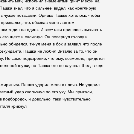
чеканить мяч, исполнил знаменитый финт Месхи на
Пашка знал, что я сильнее, видел, как жонглирую
ть чужие потасовки. Однако Пашке хотелось, чтобы
 признался, что, обозвав меня лаптем
инки «один на один». И все-таки пришлось вызывать
 его щеке и окликнул. Он повернул голову и
но обиделся, ткнул меня в бок и заявил, что после
секунданта. Пашка не любил Виталю за то, что он
у. Но само подозрение, что ему, возможно, придется
 нелепой шутки, но Пашка его не слушал. Шел, глядя
омириться. Пашка ударил меня в плечо. Не ударил
тветный удар скользнул по его уху. Мы прыгали,
в подбородок, и довольно-таки чувствительно.
италя крикнул: