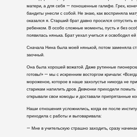
матери, а для себя — поношенные галифе. Грех, кон
бандиты унесли с собой. Не знаю, как восприняла мат
оказался я. Старший брат давно просился отпустить 
ребенком. В особо сложные моменты, пусть и без осо
появилась нянька. Брат уехал учиться и освободил ей 
Сначала Нина была моей нянькой, потом заменяла ста
заочный.
Она была хорошей вожатой. Даже рутинные пионерски
готовы!» — мы с искренним восторгом кричали: «Всегд
мороженое, которое в наше захолустье никогда не пр
старикам напилить дров. Девчонки приходили помыть 
открывали свои комоды и доставали припрятанные к
Наши отношения усложнились, когда ее после институт
приходила с работы и выговаривала:
— Мне в учительскую страшно заходить, сразу начина