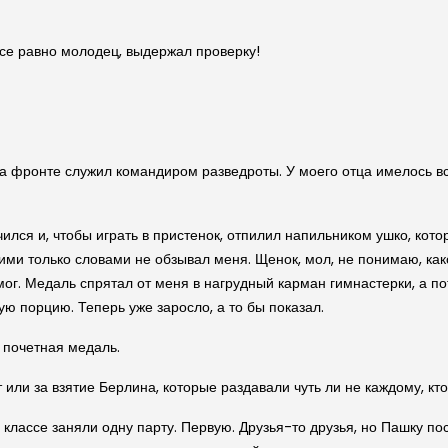
 все равно молодец, выдержал проверку!
а фронте служил командиром разведроты. У моего отца имелось вс
ился и, чтобы играть в пристенок, отпилил напильником ушко, кото
кими только словами не обзывал меня. Щенок, мол, не понимаю, ка
мог. Медаль спрятал от меня в нагрудный карман гимнастерки, а по
ую порцию. Теперь уже заросло, а то бы показал.
 почетная медаль.
 или за взятие Берлина, которые раздавали чуть ли не каждому, кт
 классе заняли одну парту. Первую. Друзья-то друзья, но Пашку пос