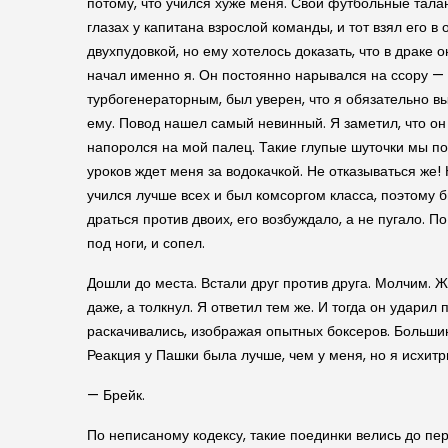
потому, что учился хуже меня. Свои футбольные тала
глазах у капитана взрослой команды, и тот взял его в
двухпудовкой, но ему хотелось доказать, что в драке
начал именно я. Он постоянно нарывался на ссору — т
турбогенераторным, был уверен, что я обязательно вы
ему. Повод нашел самый невинный. Я заметил, что он 
напоролся на мой палец. Такие глупые шуточки мы поз
уроков ждет меня за водокачкой. Не отказываться же!
учился лучше всех и был комсоргом класса, поэтому б
драться против двоих, его возбуждало, а не пугало. 
под ноги, и сопел.
Дошли до места. Встали друг против друга. Молчим. 
даже, а толкнул. Я ответил тем же. И тогда он ударил
раскачивались, изображая опытных боксеров. Большинс
Реакция у Пашки была лучше, чем у меня, но я исхитри
— Брейк.
По неписаному кодексу, такие поединки велись до пер