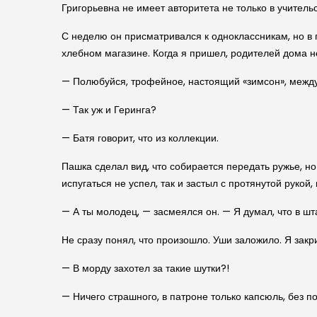
Григорьевна не имеет авторитета не только в учительс
С неделю он присматривался к одноклассникам, но в
хлебном магазине. Когда я пришел, родителей дома н
— Полюбуйся, трофейное, настоящий «зимсон», между 
— Так уж и Геринга?
— Батя говорит, что из коллекции.
Пашка сделал вид, что собирается передать ружье, н
испугаться не успел, так и застыл с протянутой рукой,
— А ты молодец, — засмеялся он. — Я думал, что в ш
Не сразу понял, что произошло. Уши заложило. Я закр
— В морду захотел за такие шутки?!
— Ничего страшного, в патроне только капсюль, без п