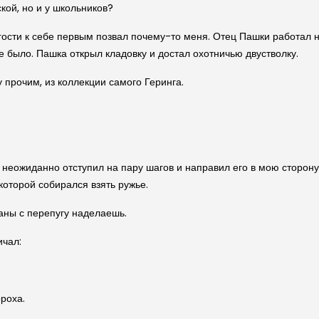
кой, но и у школьников?
 гости к себе первым позвал почему-то меня. Отец Пашки работал
е было. Пашка открыл кладовку и достал охотничью двустволку.
прочим, из коллекции самого Геринга.
о неожиданно отступил на пару шагов и направил его в мою сторон
 которой собирался взять ружье.
таны с перепугу наделаешь.
ичал:
ороха.