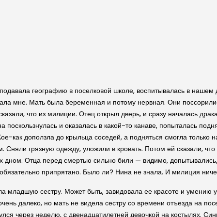
реподавала географию в поселковой школе, воспитывалась в нашем
ала мне. Мать была беременная и потому нервная. Они поссорилис
сказали, что из милиции. Отец открыл дверь, и сразу началась драк
 поскользнулась и оказалась в какой-то канаве, попыталась подня
Кое-как доползла до крыльца соседей, а подняться смогла только на
ом. Сняли грязную одежду, уложили в кровать. Потом ей сказали, чт
 дном. Отца перед смертью сильно били — видимо, допытывались, 
о обязательно припрятано. Было ли? Нина не знала. И милиция ниче
а младшую сестру. Может быть, завидовала ее красоте и умению у
очень далеко, но мать не видела сестру со времени отъезда на посе
нулся через неделю, с двенадцатилетней девочкой на костылях. Си