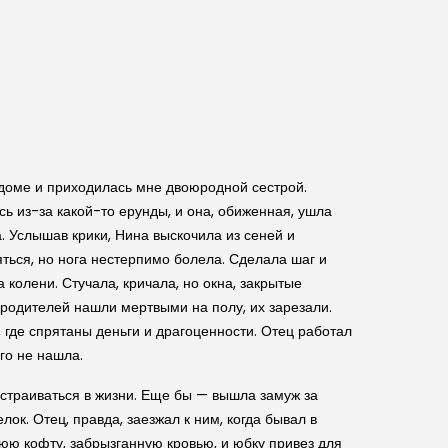
 доме и приходилась мне двоюродной сестрой.
ь из-за какой-то ерунды, и она, обиженная, ушла
а. Услышав крики, Нина выскочила из сеней и
ться, но нога нестерпимо болела. Сделала шаг и
 колени. Стучала, кричала, но окна, закрытые
о родителей нашли мертвыми на полу, их зарезали.
где спрятаны деньги и драгоценности. Отец работал
го не нашла.
страиваться в жизни. Еще бы — вышла замуж за
лок. Отец, правда, заезжал к ним, когда бывал в
нюю кофту, забрызганную кровью, и юбку привез для