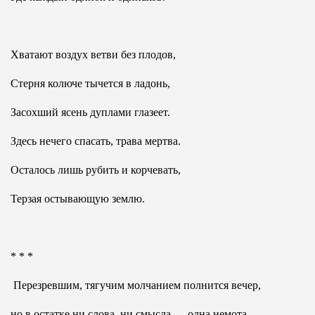
Хватают воздух ветви без плодов,
Стерня колюче тычется в ладонь,
Засохший ясень дуплами глазеет.
Здесь нечего спасать, трава мертва.
Осталось лишь рубить и корчевать,
Терзая остывающую землю.
* * *
Перезревшим, тягучим молчанием полнится вечер,
но в остатке ни слова, ни смысла — одна немота.