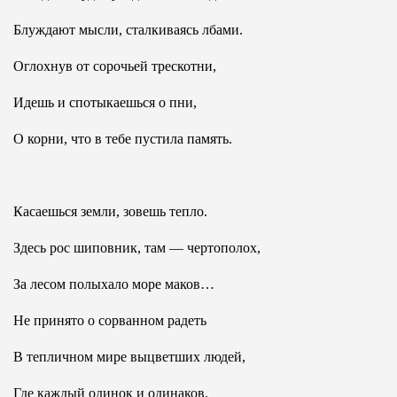
Блуждают мысли, сталкиваясь лбами.
Оглохнув от сорочьей трескотни,
Идешь и спотыкаешься о пни,
О корни, что в тебе пустила память.
Касаешься земли, зовешь тепло.
Здесь рос шиповник, там — чертополох,
За лесом полыхало море маков…
Не принято о сорванном радеть
В тепличном мире выцветших людей,
Где каждый одинок и одинаков.