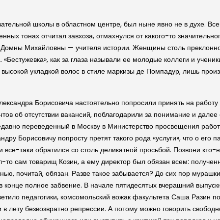
ательной шко­лы в областном центре, был ныне явно не в духе. В
нных тонах отчитал завхоза, отмахнулся от какого-то значительно
ие Домны Михайловны — учителя истории. Женщины столь преклонног
да. «Бестужевка», как за глаза называли ее молодые коллеги и учен
с высокой укладкой волос в стиле маркизы де Помпадур, лишь прои
ександра Борисовича настоятельно попросили принять на работу од
нтов об отсутствии вакансий, поблагодарили за понимание и далее
едавно переведенный в Москву в Министерство просвещения работн
ндру Борисовичу попросту претят такого рода «услуги», что о его п
и все-таки обратился со столь деликатной просьбой. Позвони кто-
л-то сам товарищ Козин, а ему директор был обязан всем: получен
ю, почитай, обязан. Разве такое забывается? До сих пор мурашки п
а в конце полное забвение. В начале пятидесятых вчерашний выпус
етило педагогики, комсомольский вожак факультета Саша Разин по
и в лету безвозвратно репрессии. А потому можно говорить свободн