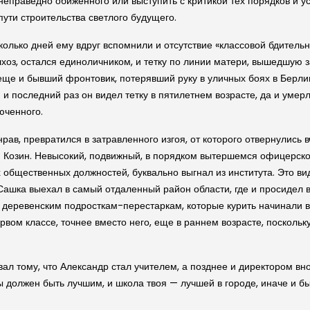
неправедно обиженного или выступить с критикой тех порядков и ус
ути строительства светлого будущего.
колько дней ему вдруг вспомнили и отсутствие «классовой бдитель
олхоз, остался единоличником, и тетку по линии матери, вышедшую 
, еще и бывший фронтовик, потерявший руку в уличных боях в Берли
и последний раз он видел тетку в пятилетнем возрасте, да и умерл
юченного.
 нрав, превратился в затравленного изгоя, от которого отвернулись
я Козин. Невысокий, подвижный, в порядком вытершемся офицерск
общественных должностей, буквально выгнал из института. Это вид
Сашка выехал в самый отдаленный район области, где и просидел 
еревенским подросткам-перестаркам, которые курить начинали в п
рвом классе, точнее вместо него, еще в раннем возрасте, поскольк
вал тому, что Александр стал учителем, а позднее и директором в
ы должен быть лучшим, и школа твоя — лучшей в городе, иначе и б