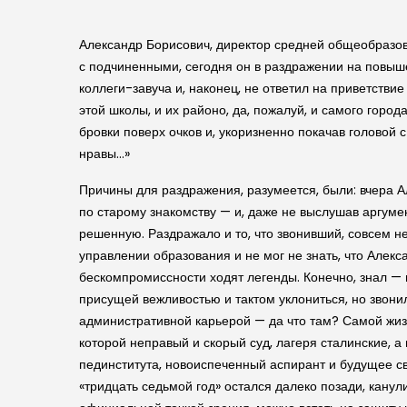
Александр Борисович, директор средней общеобразов
с подчиненными, сегодня он в раздражении на повыше
коллеги-завуча и, наконец, не ответил на приветств
этой школы, и их районо, да, пожалуй, и самого горо
бровки поверх очков и, укоризненно покачав головой 
нравы…»
Причины для раздражения, разумеется, были: вчера Ал
по старому знакомству — и, даже не выслушав аргуме
решенную. Раздражало и то, что звонивший, совсем н
управлении образования и не мог не знать, что Алекса
бескомпромиссности ходят легенды. Конечно, знал — 
присущей вежливостью и тактом уклониться, но звони
административной карьерой — да что там? Самой жизнь
которой неправый и скорый суд, лагеря сталинские, 
пединститута, новоиспеченный аспирант и будущее св
«тридцать седьмой год» остался далеко позади, канул