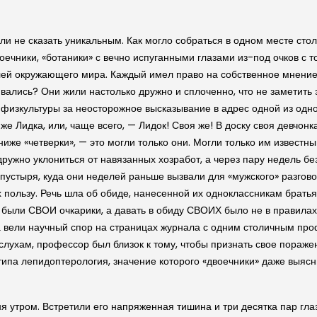
и не сказать уникальным. Как могло собраться в одном месте столь
оечники, «ботаники» с вечно испуганными глазами из-под очков с т
ей окружающего мира. Каждый имел право на собственное мнение,
ивались? Они жили настолько дружно и сплоченно, что не заметить
физкультуры за неосторожное высказывание в адрес одной из однок
е Лидка, или, чаще всего, — Лидок! Своя же! В доску своя девчонк
 ниже «четверки», — это могли только они. Могли только им извест
дружно уклониться от навязанных хозработ, а через пару недель без
о пустыря, куда они неделей раньше вызвали для «мужского» разгов
их пользу. Речь шла об обиде, нанесенной их одноклассникам бра
о были СВОИ очкарики, а давать в обиду СВОИХ было не в правила
да вели научный спор на страницах журнала с одним столичным проф
слухам, профессор был близок к тому, чтобы признать свое пораже
ипа лепидоптерология, значение которого «двоечники» даже выясни
я утром. Встретили его напряженная тишина и три десятка пар гла