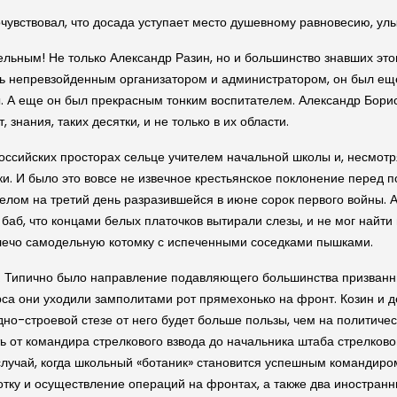
очувствовал, что досада уступает место душевному равновесию, ул
льным! Не только Александр Разин, но и большинство знавших этог
сь непревзойденным организатором и администратором, он был ещ
. А еще он был прекрасным тонким воспитателем. Александр Борисо
 знания, таких десятки, и не только в их области.
ссийских просторах сельце учителем начальной школы и, несмотря 
. И было это вовсе не извечное крестьянское поклонение перед п
елом на третий день разразившейся в июне сорок первого войны. 
баб, что концами белых платочков вытирали слезы, и не мог найти 
плечо самодельную котомку с испеченными соседками пышками.
а. Типично было направление подавляющего большинства призванн
рса они уходили замполитами рот прямехонько на фронт. Козин и д
дно-строевой стезе от него будет больше пользы, чем на политиче
ть от командира стрелкового взвода до начальника штаба стрелков
случай, когда школьный «ботаник» становится успешным командиром
ботку и осуществление операций на фронтах, а также два иностранн