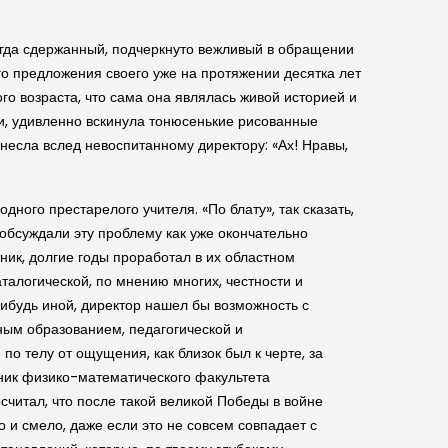
сегда сдержанный, подчеркнуто вежливый в обращении
го предложения своего уже на протяжении десятка лет
о возраста, что сама она являлась живой историей и
ики, удивленно вскинула тонюсенькие рисованные
знесла вслед невоспитанному директору: «Ах! Нравы,
ного престарелого учителя. «По блату», так сказать,
 обсуждали эту проблему как уже окончательно
ик, долгие годы проработал в их областном
аталогической, по мнению многих, честности и
нибудь иной, директор нашел бы возможность с
ным образованием, педагогической и
о телу от ощущения, как близок был к черте, за
кник физико-математического факультета
считал, что после такой великой Победы в войне
о и смело, даже если это не совсем совпадает с