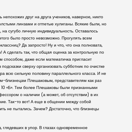
 непохожих друг на друга учеников, наверное, никто
олстыми линзами и отпетые хулиганы. Всякие были, но
 на сугубо личную индивидуальность. Оставалось
 этого было просто невозможно. Прогулять всем
лассниц? Да запросто! Ну и что, что она полновата,
а! А сделать так, что общая оценка за контрольную по
ным способом, даже если математичка пригласит
 подсказки сверху организовать субботник по очистке
ора всю сильную половину параллельного класса. И не
тьям-близнецам Плешаковым, представителям как раз
х 10 «Б». Тем более Плешаковы были признанными
ессором о наличии (а может, об отсутствии) в их
ние. Так-то вот! А еще в общении между собой
ть не пытались. Зачем? Достаточно, что близнецы
з, глядевших в упор. В глазах одновременное