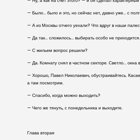
— Ну, а как на счет этого? — и он сделал характерный 
— Было… было и это, но сейчас нет, давно уже… с полг
— А из Москвы отчего уехали? Что вдруг в наши пале
— Да так… сложилось… выбирать особо не приходится.
— С жильем вопрос решили?
— Да. Комнату снял в частном секторе. Светло… окна в
— Хорошо, Павел Николаевич, обустраивайтесь. Касаем
а там посмотрим.
— Спасибо, когда можно выходить?
— Чего же тянуть, с понедельника и выходите.
Глава вторая