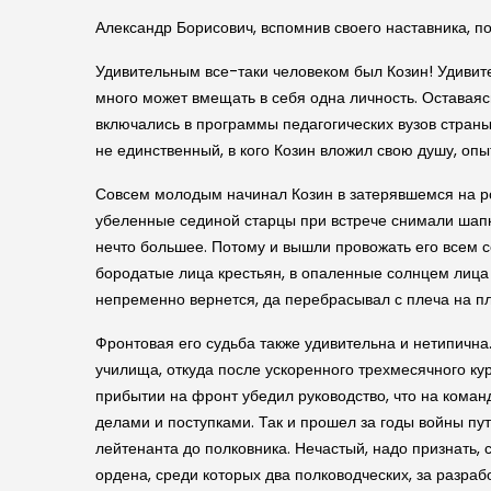
Александр Борисович, вспомнив своего наставника, п
Удивительным все-таки человеком был Козин! Удивите
много может вмещать в себя одна личность. Оставая
включались в программы педагогических вузов страны
не единственный, в кого Козин вложил свою душу, опыт,
Совсем молодым начинал Козин в затерявшемся на ро
убеленные сединой старцы при встрече снимали шапки
нечто большее. Потому и вышли провожать его всем с
бородатые лица крестьян, в опаленные солнцем лица 
непременно вернется, да перебрасывал с плеча на 
Фронтовая его судьба также удивительна и нетипичн
училища, откуда после ускоренного трехмесячного ку
прибытии на фронт убедил руководство, что на коман
делами и поступками. Так и прошел за годы войны пу
лейтенанта до полковника. Нечастый, надо признать, 
ордена, среди которых два полководческих, за разра