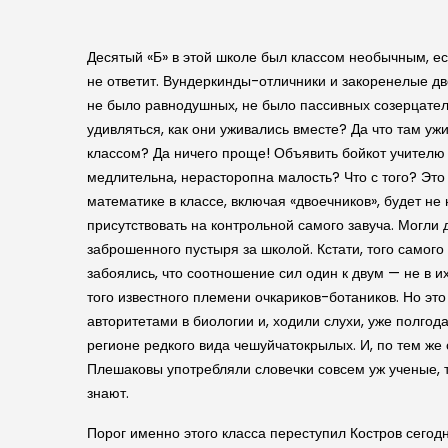
Десятый «Б» в этой школе был классом необычным, есл
не ответит. Вундеркинды-отличники и закоренелые дв
не было равнодушных, не было пассивных созерцател
удивляться, как они уживались вместе? Да что там уж
классом? Да ничего проще! Объявить бойкот учителю 
медлительна, нерасторопна малость? Что с того? Это ж
математике в классе, включая «двоечников», будет не
присутствовать на контрольной самого завуча. Могли 
заброшенного пустыря за школой. Кстати, того самог
забоялись, что соотношение сил один к двум — не в 
того известного племени очкариков-ботаников. Но эт
авторитетами в биологии и, ходили слухи, уже полго
регионе редкого вида чешуйчатокрылых. И, по тем же 
Плешаковы употребляли словечки совсем уж ученые, т
знают.
Порог именно этого класса переступил Костров сегодн