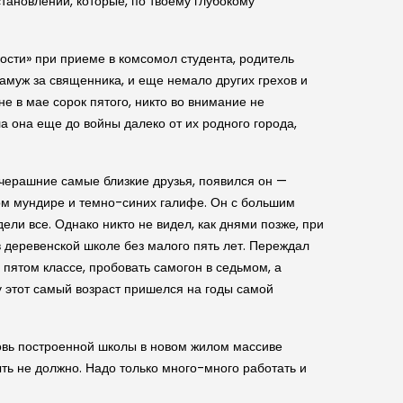
тановлений, которые, по твоему глубокому
ности» при приеме в комсомол студента, родитель
замуж за священника, и еще немало других грехов и
не в мае сорок пятого, никто во внимание не
а она еще до войны далеко от их родного города,
 вчерашние самые близкие друзья, появился он —
ом мундире и темно-синих галифе. Он с большим
ели все. Однако никто не видел, как днями позже, при
в деревенской школе без малого пять лет. Переждал
ятом классе, пробовать самогон в седьмом, а
у этот самый возраст пришелся на годы самой
новь построенной школы в новом жилом массиве
ыть не должно. Надо только много-много работать и