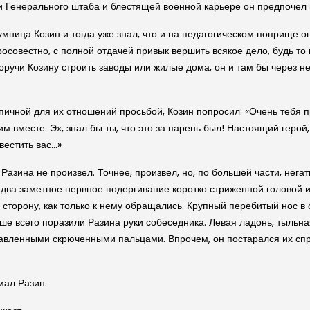
и Генерального штаба и блестящей военной карьере он предпочел 
мница Козин и тогда уже знал, что и на педагогическом поприще о
росовестно, с полной отдачей привык вершить всякое дело, будь то 
поручи Козину строить заводы или жилые дома, он и там бы через 
ипичной для их отношений просьбой, Козин попросил: «Очень тебя 
 вместе. Эх, знал бы ты, что это за парень был! Настоящий герой,
вестить вас…»
 Разина не произвел. Точнее, произвел, но, по большей части, нега
ва заметное нервное подергивание коротко стриженной головой и 
в сторону, как только к нему обращались. Крупный перебитый нос в
ьше всего поразили Разина руки собеседника. Левая ладонь, тыльн
авленными скрюченными пальцами. Впрочем, он постарался их спря
мал Разин.