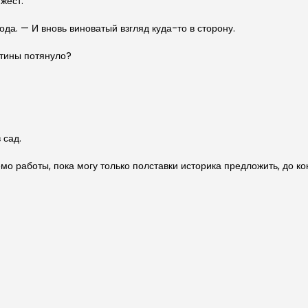
жест.
ода. — И вновь виноватый взгляд куда-то в сторону.
стины потянуло?
 сад.
о работы, пока могу только полставки историка предложить, до кон