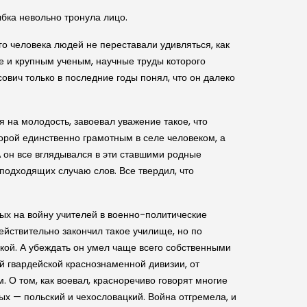
ыбка невольно тронула лицо.
о человека людей не переставали удивляться, как
е и крупным ученым, научные труды которого
вич только в последние годы понял, что он далеко
на молодость, завоевал уважение такое, что
орой единственно грамотным в селе человеком, а
А он все вглядывался в эти ставшими родные
подходящих случаю слов. Все твердил, что
ых на войну учителей в военно-политические
ействительно закончил такое училище, но по
ской. А убеждать он умел чаще всего собственными
ой гвардейской краснознаменной дивизии, от
. О том, как воевал, красноречиво говорят многие
ых — польский и чехословацкий. Война отгремела, и