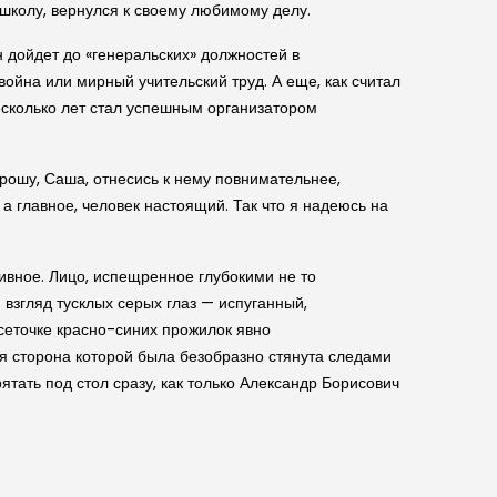
школу, вернулся к своему любимому делу.
н дойдет до «генеральских» должностей в
война или мирный учительский труд. А еще, как считал
несколько лет стал успешным организатором
прошу, Саша, отнесись к нему повнимательнее,
 а главное, человек настоящий. Так что я надеюсь на
тивное. Лицо, испещренное глубокими не то
взгляд тусклых серых глаз — испуганный,
 сеточке красно-синих прожилок явно
ая сторона которой была безобразно стянута следами
тать под стол сразу, как только Александр Борисович