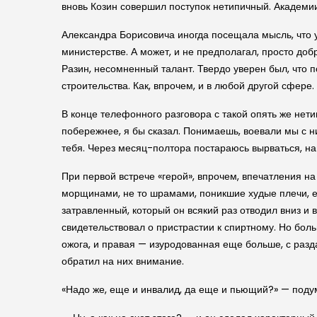
вновь Козин совершил поступок нетипичный. Академи
Александра Борисовича иногда посещала мысль, что у
министерстве. А может, и не предполагал, просто доб
Разин, несомненный талант. Твердо уверен был, что 
строительства. Как, впрочем, и в любой другой сфере.
В конце телефонного разговора с такой опять же нет
побережнее, я бы сказал. Понимаешь, воевали мы с ним
тебя. Через месяц-полтора постараюсь вырваться, на
При первой встрече «герой», впрочем, впечатления на
морщинами, не то шрамами, поникшие худые плечи, ед
затравленный, который он всякий раз отводил вниз и 
свидетельствовал о пристрастии к спиртному. Но бол
ожога, и правая — изуродованная еще больше, с разд
обратил на них внимание.
«Надо же, еще и инвалид, да еще и пьющий?» — поду