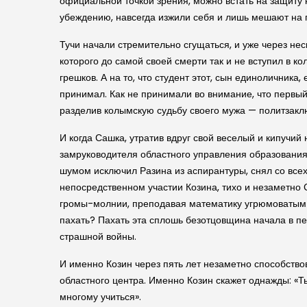
официальной точкой зрения, можно встать на защиту 
убеждению, навсегда изжили себя и лишь мешают на п
Тучи начали стремительно сгущаться, и уже через нес
которого до самой своей смерти так и не вступил в к
грешков. А на то, что студент этот, сын единоличника
принимал. Как не принимали во внимание, что первый 
разделив колымскую судьбу своего мужа — политзакл
И когда Сашка, утратив вдруг свой веселый и кипучий
замруководителя областного управления образовани
шумом исключил Разина из аспирантуры, снял со всех 
непосредственном участии Козина, тихо и незаметно 
громы-молнии, преподавая математику угрюмоватым д
пахать? Пахать эта сплошь безотцовщина начала в пе
страшной войны.
И именно Козин через пять лет незаметно способство
областного центра. Именно Козин скажет однажды: «Т
многому учиться».