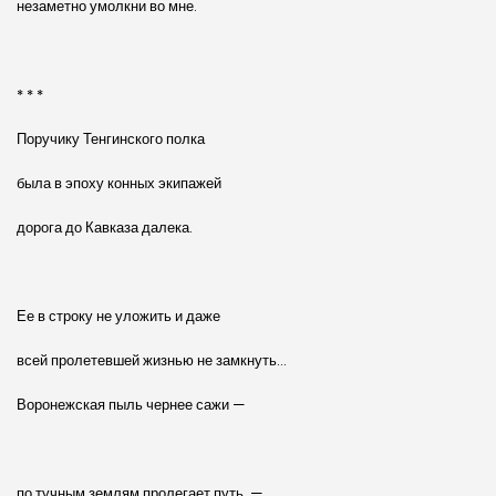
незаметно умолкни во мне.
* * *
Поручику Тенгинского полка
была в эпоху конных экипажей
дорога до Кавказа далека.
Ее в строку не уложить и даже
всей пролетевшей жизнью не замкнуть…
Воронежская пыль чернее сажи —
по тучным землям пролегает путь, —