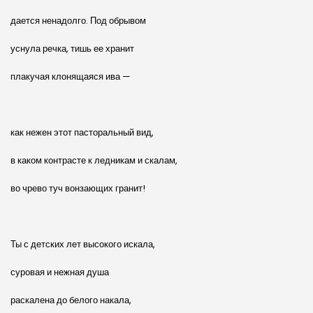
дается ненадолго. Под обрывом
уснула речка, тишь ее хранит
плакучая клонящаяся ива —
как нежен этот пасторальный вид,
в каком контрасте к ледникам и скалам,
во чрево туч вонзающих гранит!
Ты с детских лет высокого искала,
суровая и нежная душа
раскалена до белого накала,