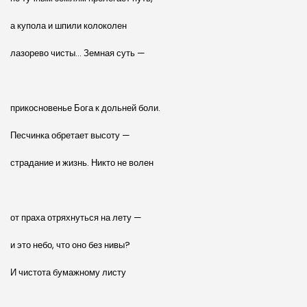
а купола и шпили колоколен
лазорево чисты… Земная суть —
прикосновенье Бога к дольней боли.
Песчинка обретает высоту —
страдание и жизнь. Никто не волен
от праха отряхнуться на лету —
и это небо, что оно без нивы?
И чистота бумажному листу