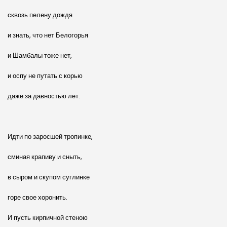
сквозь пелену дождя
и знать, что нет Белогорья
и Шамбалы тоже нет,
и оспу не путать с корью
даже за давностью лет.
Идти по заросшей тропинке,
сминая крапиву и сныть,
в сыром и скупом суглинке
горе свое хоронить.
И пусть кирпичной стеною