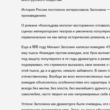
История России постоянно интересовала Заго­скина —
произведениях.
О романе «Аскольдова могила» восторженно отозвался
сценах император­ских театров и увеличила популярн
первоначально не как автор историче­ских романов, а
Еще в 1815 году Михаил Заго­скин написал комедию «П
ему пьеса «Комедия против комедии, или Урок волоки
под защиту популярного в те годы драматурга и режи
подчеркивал, что стремился высказать свое мнение о 
этой пьесе, да и в других, немало забавного. В свои
отечественному. Вообще во всех многочисленных пьеса
комедии объяснялось особенностями его характера. Из
всегда без желчи, без злости, без малейшего дурног
самолюбия, часто творил из них непримиримых себе в
Успехи Заго­скина как драматурга были очевидны, его
постоянное местожительство. Здесь он тесно общаетс