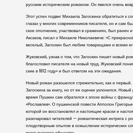
рус­ским историче­ским романом. Он явился очень вовр
Этот успех подвиг Михаила Заго­скина обратиться к 
глазах у многих современников писателя, он и сам бы
ское ополчение, участвовал в сражениях, был ранен и 
Аксаков, писал о Михаиле Николаевиче: «С прекрасн
веселый, Заго­скин был любим товарищами и всеми е
Жуков­ский, узнав о том, что Заго­скин пишет новый р
благословил писателя на новый труд. Жуков­ский пони
ские в 1812 году» и был ответом на эти ожидания.
Новый роман разошелся стремительно, как и первый. 
Заго­скина за книгу, но от ее оценки уклонился. Нов
время Пушкин сам обратился к эпохе войны с француз
«Рославлев». О пуш­кин­ской повести Апполон Григорь
которой он восстановлял и настоящие кра­ски и наст
разочаровал читателей — романтиче­ская интрига с 
плодотворным опытом в осмыслении исто­ри­че­ских со
всего рус­ского общества.