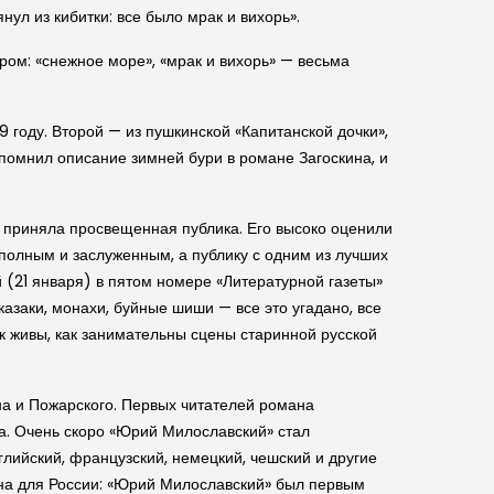
ул из кибитки: все было мрак и вихорь».
ром: «снежное море», «мрак и вихорь» — весьма
 году. Второй — из пушкин­ской «Капитан­ской дочки»,
помнил описание зимней бури в романе Заго­скина, и
о приняла просвещенная публика. Его высоко оценили
м полным и заслуженным, а публику с одним из лучших
й (21 января) в пятом номере «Литературной газеты»
 казаки, монахи, буйные шиши — все это угадано, все
к живы, как занимательны сцены старинной рус­ской
а и Пожар­ского. Первых читателей романа
да. Очень скоро «Юрий Милослав­ский» стал
й­ский, француз­ский, немецкий, чеш­ский и другие
на для России: «Юрий Милослав­ский» был первым