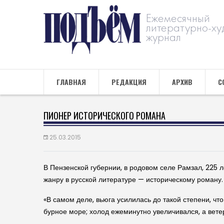
Ежемесячный
литературно-ху
журнал
ГЛАВНАЯ
РЕДАКЦИЯ
АРХИВ
С
ПИОНЕР ИСТОРИЧЕСКОГО РОМАНА
25.03.2015
В Пензен­ской губернии, в родовом селе Рамзал, 225 
жанру в рус­ской литературе — историче­скому роману.
«В самом деле, вьюга усилилась до такой степени, чт
бурное море; холод ежеминутно увеличивался, а вете