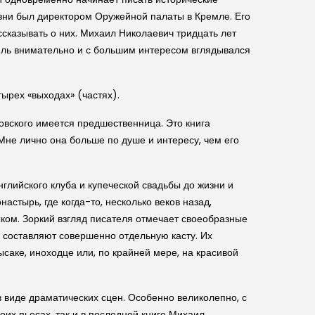
изни был директором Оружейной палаты в Кремле. Его
ссказывать о них. Михаил Николаевич тридцать лет
тель внимательно и с большим интересом вглядывался
тырех «выходах» (частях).
ров­ского имеется предшественница. Это книга
Мне лично она больше по душе и интересу, чем его
лий­ского клуба и купече­ской свадьбы до жизни и
астырь, где когда-то, несколько веков назад,
ыком. Зоркий взгляд писателя отмечает своеобразные
, составляют совершенно отдельную касту. Их
ысаке, иноходце или, по крайней мере, на красивой
 виде драматиче­ских сцен. Особенно великолепно, с
оих пьесах, так и в последней книге Михаил