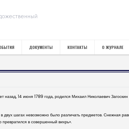
дожественный
ОБЫТИЯ
ДОКУМЕНТЫ
КОНТАКТЫ
О ЖУРНАЛЕ
лет назад, 14 июня 1789 года, родился Михаил Николаевич Заго­ск
о в двух шагах невозможно было различать предметов. Снеж­­ная р
р превратился в совершенный вихрь».