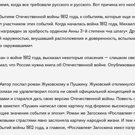
емя, когда все требовали рус­ского и рус­ского. Вот причина его не
событиям Отечественной войны 1812 года, к событиям, которые еще 
л участником этих событий. Когда началась война 1812 года, Михаи
награжден за храбрость орденом Анны 3-й степени «на шпагу». Друг
ой наружностью, внушавшей расположение и доверенность, вспыльч
го окружавшими».
оман о войне 1812 го­да, высказал некоторые опасения — слишком св
мал, что России нужна книга об Отечественной войне. Опубликованны
Автор послал роман Жуков­скому и Пушкину. Жуков­ский откликнул
ый роман не удовлетворил поэта ни своей официальной концепцией во
ами и старался дать свою версию Отечественной войны. Повесть о
ев заметил: «Пушкин написал свою картину под формою высокохудож
оящее значение события и эпохи». Роман же Заго­скина «Рославлев
роковыми страстями явно заслоняла картину народной жизни. И те
бытий войны 1812 года, а главное, «Рославлев» Заго­скина имел па