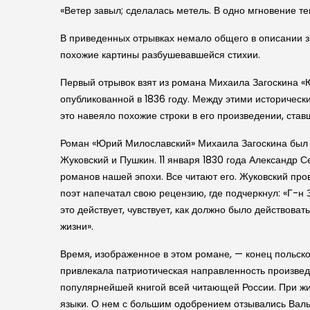
«Ветер завыл; сделалась метель. В одно мгновение те
В приведенных отрывках немало общего в описании зи
похожие картины разбушевавшейся стихии.
Первый отрывок взят из романа Михаила Заго­скина «Юри
опубликованной в 1836 году. Между этими исто­риче­
это навеяло похожие строки в его произведении, ста
Роман «Юрий Милослав­ский» Михаила Заго­скина был
Жуков­ский и Пушкин. 11 января 1830 года Александр 
романов нашей эпохи. Все читают его. Жуков­ский про
поэт напечатал свою рецензию, где подчеркнул: «Г-н З
это действует, чувствует, как должно было действова
жизни».
Время, изображенное в этом романе, — конец поль­с
привлекала патри­отиче­ская направленность произвед
популярнейшей книгой всей читающей России. При жиз
языки. О нем с большим одобрением отзывались Валь