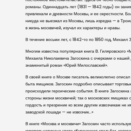
романы. Одиннадцать лет (1831 — 1842 годы) он зани
привлекали и древности Москвы, и ее окрестности. Бо
никуда не выезжал из Москвы, лишь изредка — в Трои
в жизнь москвичей, изучал их характеры и нравы.
В течение восьми лет, с 1842-го по 1850 год, Михаил 
Многим известна популярная книга В. Гиляров­ского «М
Михаила Николаевича Заго­скина с очерками о нашей 
знаменитый роман «Юрий Милослав­ский».
В своей книге о Москве писатель великолепно описал 
быта ямщиков. Заго­скин подробно описывает торговые
происходили героиче­ские события. В книге Заго­ски
стороны жизни москвичей; так о москов­ских ямщиках 
гордость и презрение ко всем другим извозчикам не и
завод­ской лошади — не извозчик…»
В книге «Москва и москвичи» Заго­скин часто использ
юмором написана глава «Купече­ская свадьба», котора