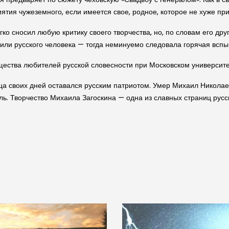
тия чужеземного, если имеется свое, родное, которое не хуже при
о сносил любую критику своего творчества, но, по словам его друг
ю или рус­ского человека — тогда неминуемо следовала горячая вспы
ства любителей рус­ской словесности при Москов­ском университет
ца своих дней оставался рус­ским патриотом. Умер Михаил Николае
ь. Творчество Михаила Заго­с­ки­на — одна из славных страниц рус­с