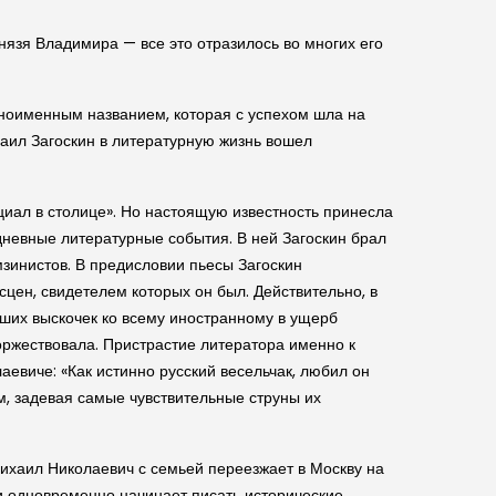
нязя Владимира — все это отразилось во многих его
дноименным названием, которая с успехом шла на
аил Заго­скин в литературную жизнь вошел
нциал в столице». Но настоящую известность принесла
невные литературные события. В ней Заго­скин брал
зинистов. В предисловии пьесы Заго­скин
сцен, свидетелем которых он был. Действительно, в
евших выскочек ко всему иностранному в ущерб
торжествовала. Пристрастие литератора именно к
евиче: «Как истинно рус­ский весельчак, любил он
м, задевая самые чувствительные струны их
 Михаил Николаевич с семьей переезжает в Москву на
 одновременно начинает писать историче­ские