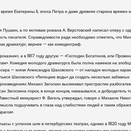
 время Екатерины II, эпоха Петра и даже древняя старина времен к
 Пушкин, а по мотивам романа А. Верстов­ский написал оперу с о
ость писателя. Справедливости ради необходимо отметить, что Мих
 как драматург, вернее — как комедиограф.
роказник», а в 1817 году другую — «Господин Богатонов, или Прови
там». Комедия молодого драматурга была полна намеков на злобод
ссера — князя Александра Шахов­ского — от нападок молодых карам
пьесе Шахов­ского «Липецкие воды» да создать несколько забавных 
х произведениях Михаил Заго­скин высмеивал пристрастие разбогат
х Заго­скина порок, в конце концов, наказывался, а добродетель 
вестный мемуарист Ф. Ви­гель утверждал, говоря о Михаиле Никола
о умысла подшучивать в глаза над слабостями людей и таким образо
рагов».
 пьесы с успехом шли в петербург­ских театрах, однако в 1820 году
я с театральным миром, дружит со многими известными актерами и