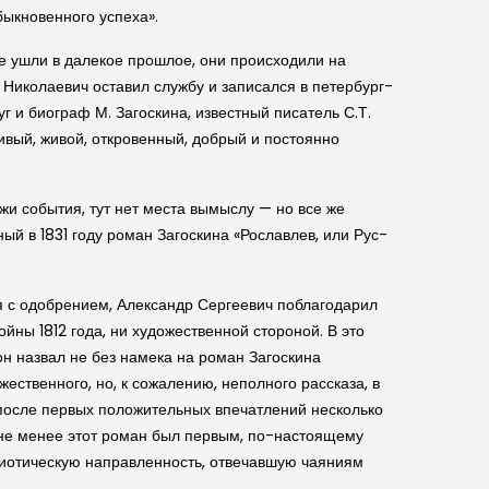
обыкновенного успеха».
не ушли в далекое прошлое, они происходили на
л Николаевич оставил службу и записался в петербург­
 и биограф М. Заго­с­кина, известный писатель С.Т.
ивый, живой, откровенный, добрый и постоянно
ежи события, тут нет места вымыслу — но все же
й в 1831 году роман Заго­скина «Рославлев, или Рус­
ся с одобрением, Александр Сергеевич поблагодарил
йны 1812 года, ни художественной стороной. В это
н назвал не без намека на роман Заго­скина
ественного, но, к сожалению, неполного рассказа, в
» после первых положительных впечатлений несколько
м не менее этот роман был первым, по-настоящему
триотиче­скую направленность, отвечавшую чаяниям