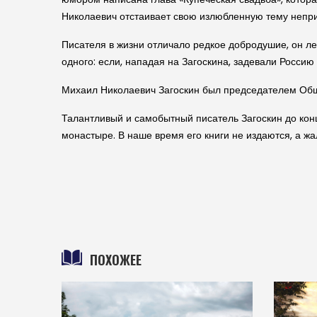
Николаевич отстаивает свою излюбленную тему неприя
Писателя в жизни отличало редкое добродушие, он легк
одного: если, нападая на Заго­скина, задевали Росси
Михаил Николаевич Заго­скин был председателем Обще
Талантливый и самобытный писатель Заго­скин до кон
монастыре. В наше время его книги не издаются, а жал
ПОХОЖЕЕ