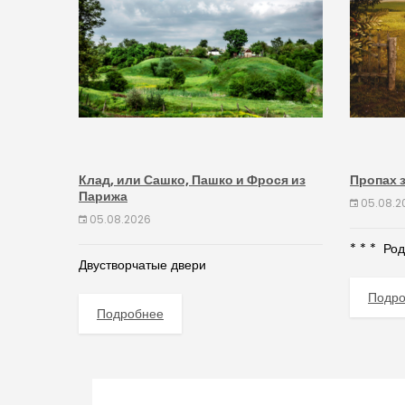
Клад, или Сашко, Пашко и Фрося из
Пропах 
Парижа
05.08.2
05.08.2026
* * * Ро
Двустворчатые двери
Подр
Подробнее