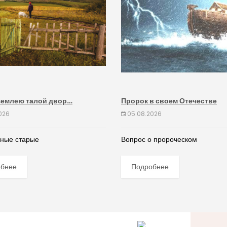
землею талой двор…
Пророк в своем Отечестве
026
05.08.2026
дные старые
Вопрос о пророческом
обнее
Подробнее