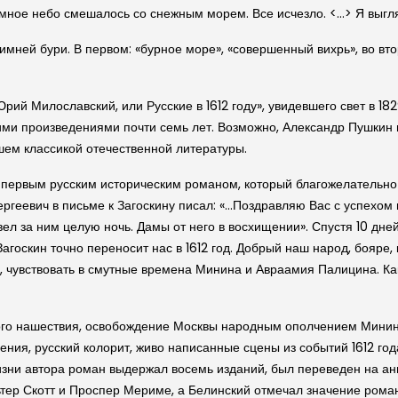
мное небо смешалось со снежным морем. Все исчезло. <…> Я выглян
мней бури. В первом: «бурное море», «совершенный вихрь», во вто
й Милослав­ский, или Рус­ские в 1612 году», увидевшего свет в 1829
скими произведениями почти семь лет. Возможно, Александр Пушкин 
вшем классикой отечественной литературы.
 первым рус­ским историче­ским романом, который благожелательн
Сергеевич в письме к Заго­скину писал: «…Поздравляю Вас с успехо
вел за ним целую ночь. Дамы от него в восхищении». Спустя 10 дне
аго­скин точно переносит нас в 1612 год. Добрый наш народ, бояре,
ть, чувствовать в смутные времена Минина и Авраамия Палицина. Ка
кого нашествия, освобождение Москвы народным ополчением Минин
ения, рус­ский колорит, живо написанные сцены из событий 1612 го
ни автора роман выдержал восемь изданий, был переведен на англи
тер Скотт и Проспер Мериме, а Белин­ский отмечал значение рома