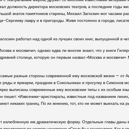
мал должность директора москов­ских театров, а последние годы ж
льшой знаток памятников старины, Михаил Заго­скин мог часами ра
це-Сергиеву лавру и в пригороды. Живя постоянно в городе, писа
Заго­скин работал над одной из лучших своих книг, выпущенной в че
осква и москвичи», однако едва ли многие знают, что у книги Гиля
древней столице, которую он первым назвал «Москва и москвичи». 
самые разные стороны современной ему москов­ской жизни — от Анг
 ряды и ярмарки, праздник в Сокольниках и прогулку в Симонов мон
на ярко выписаны современные ему москов­ские типы с их особым яз
он пишет: «Извозчики-аристократы, известные под названием лихих
меют никаких границ. По их мнению, тот, кто не может выехать на р
ует излюбленную им драматиче­скую форму. Отдельные главы даны в
я предваряет по сюжету чехов­скую «Свадьбу с генералом». Как в св