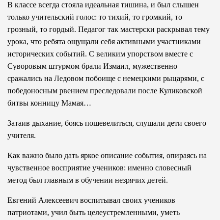
В классе всегда стояла идеальная тишина, и был слышен
только учительский голос: то тихий, то громкий, то
грозный, то гордый. Педагог так мастерски раскрывал тему
урока, что ребята ощущали себя активными участниками
исторических событий. С великим упорством вместе с
Суворовым штурмом брали Измаил, мужественно
сражались на Ледовом побоище с немецкими рыцарями, с
победоносным рвением преследовали после Куликовской
битвы конницу Мамая…
Затаив дыхание, боясь пошевелиться, слушали дети своего
учителя.
Как важно было дать яркое описание события, опираясь на
чувственное восприятие учеников: именно словесный
метод был главным в обучении незрячих детей.
Евгений Алексеевич воспитывал своих учеников
патриотами, учил быть целеустремленными, уметь