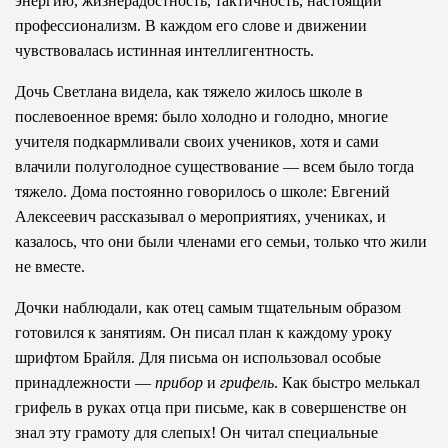
энергию, жизнерадостность, тактичность, настоящий
профессионализм. В каждом его слове и движении
чувствовалась истинная интеллигентность.
Дочь Светлана видела, как тяжело жилось школе в
послевоенное время: было холодно и голодно, многие
учителя подкармливали своих учеников, хотя и сами
влачили полуголодное существование — всем было тогда
тяжело. Дома постоянно говорилось о школе: Евгений
Алексеевич рассказывал о мероприятиях, учениках, и
казалось, что они были членами его семьи, только что жили
не вместе.
Дочки наблюдали, как отец самым тщательным образом
готовился к занятиям. Он писал план к каждому уроку
шрифтом Брайля. Для письма он использовал особые
принадлежности —
прибор
и
грифель
. Как быстро мелькал
грифель в руках отца при письме, как в совершенстве он
знал эту грамоту для слепых! Он читал специальные