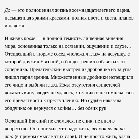
До
— это полноценная жизнь восемнадцатилетнего парня,
насыщенная яркими красками, полная цвета и света, планов
и надежд.
И жизнь
после
— в полной темноте, лишенная видения
мира, основанная только на осязании, ощущении и слухе…
Отсидевший в тюрьме сосед «положил глаз» на девушку, с
которой дружил Евгений, и бандит решил избавиться от
соперника. Предательский выстрел из дробовика из-за угла
лишил парня зрения. Множественные дробинки испещрили
его лицо и выбили глаза. Из-за отсутствия свидетелей
доказать вину злодея не удалось, хотя никто не сомневался в
его причастности к преступлению. Но судьба наказала
обидчика: он вернулся с войны… без обеих рук.
Ослепший Евгений не сломался, не сник, не впал в
депрессию. Он понимал, что надо жить,
несмотря ни на
что
(в прямом смысле этих слов). И не просто жить, влача