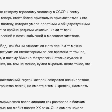
не каждому взрослому человеку в СССР и всему
 теперь стоит более пристально присмотреться к его
ю поэтику, которая умела простыми и общедоступными
 — за крайне редкими исключениями — всей
влений и почти забывшей о массовом читателе.
Ведь как бы ни относиться к его песням — можно
дет учиться стихотворцам во все времена — точнее,
а, и потому Михаил Матусовский столь актуален в
я, он, тем не менее, сумел выразить нечто такое, что
расставаний, внутри которой создается очень плотное
анство легкой, но вместе с тем и крепкой, насмерть
 лирического воспоминания как разговора с близким
ые так любит поэзия ХХ века. Он с самого начала