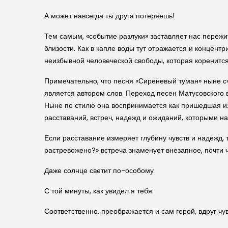
А может навсегда ты друга потеряешь!
Тем самым, «событие разлуки» заставляет нас пережи
близости. Как в капле воды тут отражается и концент
неизбывной человеческой свободы, которая коренится 
Примечательно, что песня «Сиреневый туман» ныне сч
является автором слов. Переход песен Матусовского 
Ныне по стилю она воспринимается как пришедшая из
расставаний, встреч, надежд и ожиданий, которыми н
Если расставание измеряет глубину чувств и надежд, 
растревожено?» встреча знаменует внезапное, почти 
Даже солнце светит по-особому
С той минуты, как увидел я тебя.
Соответственно, преображается и сам герой, вдруг чу