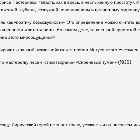
иса Пастернака: «впасть, как в ересь, в неслыханную простоту». И
тической глубины, созвучной переживаниям и целостному мироощу
ь как «поэтику безыскусности». Это определение можно считать до
прощенности и «отсталости». На самом деле, за внешней простото
айна этого мироощущения?
зировать главный, «сквозной» сюжет поэзии Матусовского —
сюжет 
 по мастерству песен-стихотворений «Сиреневый туман» (1936):
ежду. Лирический герой не знает точно, уезжает ли он насовсем или