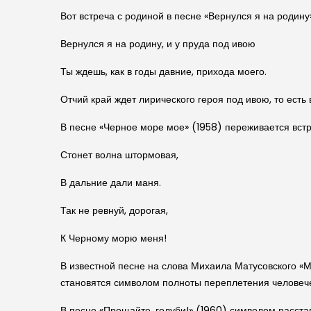
Вот встреча с родиной в песне «Вернулся я на родину
Вернулся я на родину, и у пруда под ивою
Ты ждешь, как в годы давние, прихода моего.
Отчий край ждет лирического героя под ивою, то есть 
В песне «Черное море мое» (1958) переживается встр
Стонет волна штормовая,
В дальние дали маня.
Так не ревнуй, дорогая,
К Черному морю меня!
В известной песне на слова Михаила Матусовского «Мо
становятся символом полноты переплетения человеческ
В песне «Прощайте, голуби!» (1960) символом расста