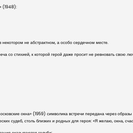
» (1948):
в некотором не абстракт­ном, а особо сердечном месте.
еча со стихией, к которой герой даже просит не ревновать свою л
сковские окна» (1959) символика встречи передана через образы о
их судеб, столь близких и родных для героя: «Я желаю, окна, счас
вания оказываются голуби: