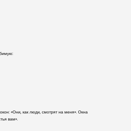
юбимую:
кон: «Они, как люди, смотрят на меня». Окна
тья вам».