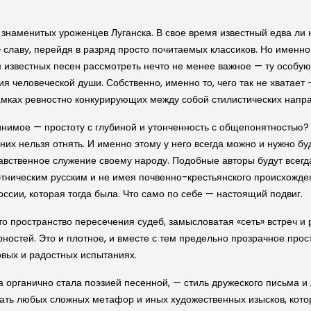
знаменитых уроженцев Луганска. В свое время известный едва ли 
 славу, перейдя в разряд просто почитаемых классиков. Но именно
 известных песен рассмотреть нечто не менее важное — ту особу
я человеческой души. Собственно, именно то, чего так не хватает
амках ревностно конкурирующих между собой стилистических напра
нимое — простоту с глубиной и утонченность с общепонятностью? 
них нельзя отнять. И именно этому у него всегда можно и нужно бу
равственное служение своему народу. Подобные авторы будут всегд
тническим русским и не имея почвенно-крестьянского происхождени
ссии, которая тогда была. Что само по себе — настоящий подвиг.
о пространство пересечения судеб, замысловатая «сеть» встреч и 
стей. Это и плотное, и вместе с тем предельно прозрачное простр
вых и радостных испытаниях.
а органично стала поэзией песенной, — стиль дружеского письма и
гать любых сложных метафор и иных художественных изысков, котор