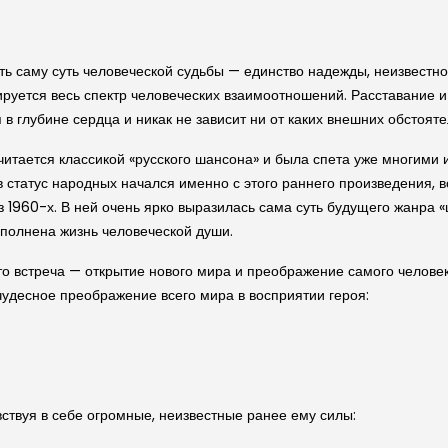
ть саму суть человеческой судьбы — единство надежды, неизвестно
рируется весь спектр человеческих взаимоотношений. Расставание и
в глубине сердца и никак не зависит ни от каких внешних обстояте
итается классикой «русского шансона» и была спета уже многими и
в статус народных начался именно с этого раннего произведения, 
 1960-х. В ней очень ярко выразилась сама суть будущего жанра 
аполнена жизнь человеческой души.
то встреча — открытие нового мира и преображение самого человека
чудесное преображение всего мира в восприятии героя:
вствуя в себе огромные, неизвестные ранее ему силы: