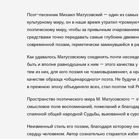
Поэт-песенник Михаил Матусовский — один из самых 
культурному миру, он в наше время утратил «громкую»
поэтическому миру, чтобы за привычным очарованием
средствами точно передавать самые глубокие движени
современной поэзии, герметически замкнувшейся в р
Как удавалось Матусовскому соединять почти несоеди
быть и вполне равнодушным к ним — этого качества у 
тем из них, для кого поэзия не «самовыражение», а н
качестве образца «общенародного» поэта. Не будучи э
в прежнюю эпоху объединяло всех, стал поэтом той Ро
Пространство поэтического мира М. Матусовского — эт
смысловое поле воспоминаний, пожеланий и благодарно
спаянной общей народной Судьбы, выкованной в суро
Неизменный стиль его поэзии, благодаря которому он
сердцу человеком. Автор сознательно старается избе