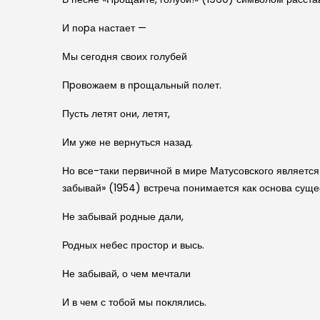
И поpа настает —
Мы сегодня своих голубей
Пpовожаем в пpощальный полет.
Пусть летят они, летят,
Им уже не вернуться назад.
Но все-таки первичной в мире Матусовского является
забывай» (1954) встреча понимается как основа сущес
Не забывай родные дали,
Родных небес простор и высь.
Не забывай, о чем мечтали
И в чем с тобой мы поклялись.