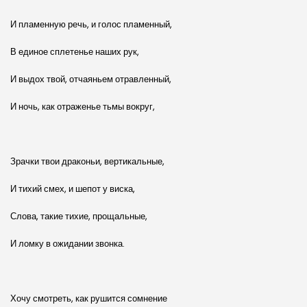
И пламенную речь, и голос пламенный,
В единое сплетенье наших рук,
И выдох твой, отчаяньем отравленный,
И ночь, как отраженье тьмы вокруг,
Зрачки твои драконьи, вертикальные,
И тихий смех, и шепот у виска,
Слова, такие тихие, прощальные,
И ломку в ожидании звонка.
Хочу смотреть, как рушится сомнение