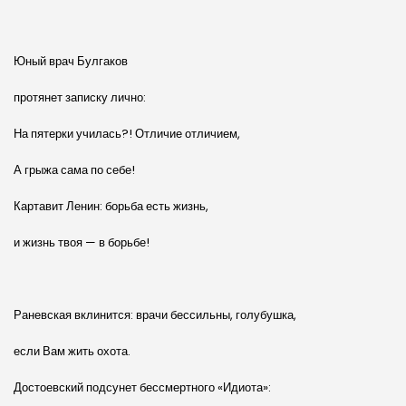
Юный врач Булгаков
протянет записку лично:
На пятерки училась?! Отличие отличием,
А грыжа сама по себе!
Картавит Ленин: борьба есть жизнь,
и жизнь твоя — в борьбе!
Раневская вклинится: врачи бессильны, голубушка,
если Вам жить охота.
Достоевский подсунет бессмертного «Идиота»: