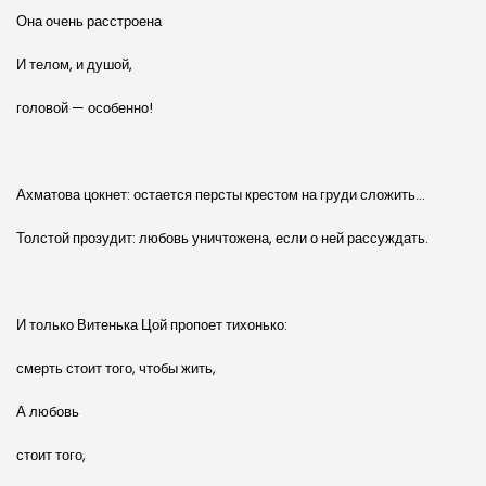
Она очень расстроена
И телом, и душой,
головой — особенно!
Ахматова цокнет: остается персты крестом на груди сложить…
Толстой прозудит: любовь уничтожена, если о ней рассуждать.
И только Витенька Цой пропоет тихонько:
смерть стоит того, чтобы жить,
А любовь
стоит того,