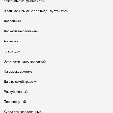
позабытый ненужный хлам,
В запыленном окне еле виден пустой храм,
Довоенный.
Досками заколоченный.
А в войну
по контуру
Зенитками перестроченный.
На высоком холме
Да в высокой траве —
Раскуроченный,
Перевернутый —
Купол его позолоченный,