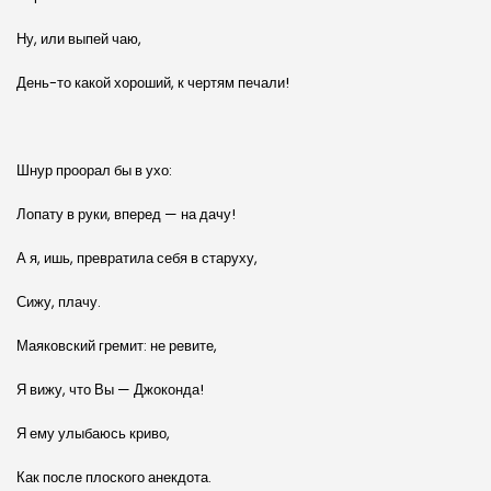
Ну, или выпей чаю,
День-то какой хороший, к чертям печали!
Шнур проорал бы в ухо:
Лопату в руки, вперед — на дачу!
А я, ишь, превратила себя в старуху,
Сижу, плачу.
Маяковский гремит: не ревите,
Я вижу, что Вы — Джоконда!
Я ему улыбаюсь криво,
Как после плоского анекдота.