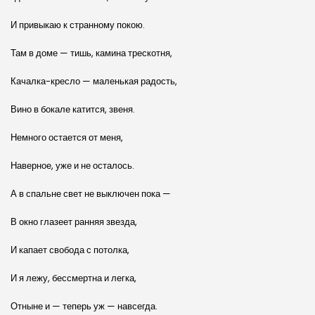
И привыкаю к странному покою.
Там в доме — тишь, камина трескотня,
Качалка-кресло — маленькая радость,
Вино в бокале катится, звеня.
Немного остается от меня,
Наверное, уже и не осталось.
А в спальне свет не выключен пока —
В окно глазеет ранняя звезда,
И капает свобода с потолка,
И я лежу, бессмертна и легка,
Отныне и — теперь уж — навсегда.