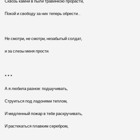
Сквозь камни в пыли травинкою прорасти,
Покой и свободу за них теперь обрести…
Не смотри, не смотри, незабытый солдат,
и за слезы меня прости.
* * *
А я любила разное: подшучивать,
Струиться под ладонями теплом,
И медленный пожар в тебе раскручивать,
И растекаться плавким серебром,