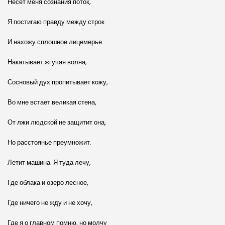
Несет меня сознания поток,
Я постигаю правду между строк
И нахожу сплошное лицемерье.
Накатывает жгучая волна,
Сосновый дух пропитывает кожу,
Во мне встает великая стена,
От лжи людской не защитит она,
Но расстоянье преумножит.
Летит машина. Я туда лечу,
Где облака и озеро лесное,
Где ничего не жду и не хочу,
Где я о главном помню, но молчу