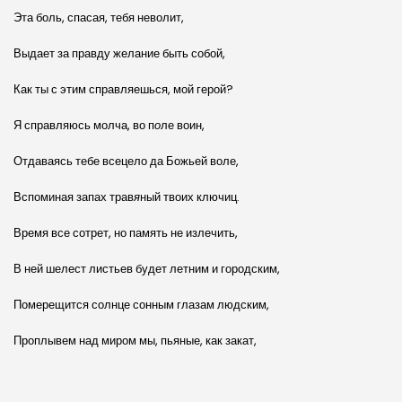
Эта боль, спасая, тебя неволит,
Выдает за правду желание быть собой,
Как ты с этим справляешься, мой герой?
Я справляюсь молча, во п
о
ле воин,
Отдаваясь тебе всецело да Божьей воле,
Вспоминая запах трав
я
ный твоих ключиц.
Время все сотрет, но память не излечить,
В ней шелест листьев будет летним и городским,
Померещится солнце сонным глазам людским,
Проплывем над миром мы, пьяные, как закат,