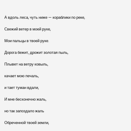
А вдоль леса, чуть ниже — кораблики по реке,
Свежий ветер в моей руке,
Мои пальцы в твоей руке.
Дорога бежит, дрожит золотая пыль,
Плывет на ветру ковыль,
качает мою печаль,
и тает туман вдали,
И мне бесконечно жаль,
но так запоздало жаль
Обреченной твоей земли,