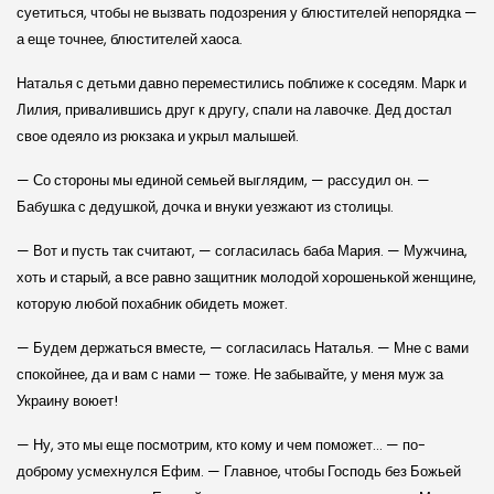
суетиться, чтобы не вызвать подозрения у блюстителей непорядка —
а еще точнее, блюстителей хаоса.
Наталья с детьми давно переместились поближе к соседям. Марк и
Лилия, привалившись друг к другу, спали на лавочке. Дед достал
свое одеяло из рюкзака и укрыл малышей.
— Со стороны мы единой семьей выглядим, — рассудил он. —
Бабушка с дедушкой, дочка и внуки уезжают из столицы.
— Вот и пусть так считают, — согласилась баба Мария. — Мужчина,
хоть и старый, а все равно защитник молодой хорошенькой женщине,
которую любой похабник обидеть может.
— Будем держаться вместе, — согласилась Наталья. — Мне с вами
спокойнее, да и вам с нами — тоже. Не забывайте, у меня муж за
Украину воюет!
— Ну, это мы еще посмотрим, кто кому и чем поможет… — по-
доброму усмехнулся Ефим. — Главное, чтобы Господь без Божьей