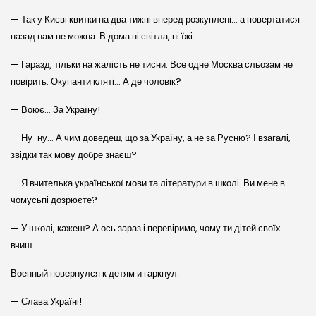
— Так у Києві квитки на два тижні вперед розкуплені… а повертатися
назад нам не можна. В дома ні світла, ні їжі.
— Гаразд, тільки на жалість не тисни. Все одне Москва сльозам не
повірить. Окупанти кляті… А де чоловік?
— Воює… За Україну!
— Ну-ну… А чим доведеш, що за Україну, а не за Русню? І взагалі,
звідки так мову добре знаєш?
— Я вчителька української мови та літератури в школі. Ви мене в
чомусьпі дозрюєте?
— У школі, кажеш? А ось зараз і перевіримо, чому ти дітей своїх
вчиш.
Военный повернулся к детям и гаркнул:
— Слава Україні!