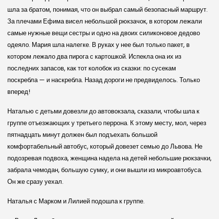
шла за братом, понимая, что он выбрал самый безопасный маршрут.
За плечами Ефима висел небольшой рюкзачок, в котором лежали
самые нужные вещи сестры и одно на двоих силиконовое дедово
одеяло. Мария шла налегке. В руках у нее был только пакет, в
котором лежало два пирога с картошкой. Испекла она их из
последних запасов, как тот колобок из сказки: по сусекам
поскребла — и наскребла. Назад дороги не предвиделось. Только
вперед!
Наталью с детьми довезли до автовокзала, сказали, чтобы шла к
группе отъезжающих у третьего перрона. К этому месту, мол, через
пятнадцать минут должен был подъехать большой
комфортабельный автобус, который довезет семью до Львова. Не
подозревая подвоха, женщина надела на детей небольшие рюкзачки,
забрала чемодан, большую сумку, и они вышли из микроавтобуса.
Он же сразу уехал.
Наталья с Марком и Лилией подошла к группе.