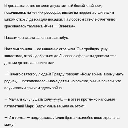
В доказательство ее слов двухэтажный белый «лайнер»,
покачиваясь на мягких рессорах, вплыл на перрон и с шипящим
шиком открыл двери для посадки. На лобовом стекле отчетливо
красовалась табличка «Киев — Винница».
Пассажиры стали заполнять автобус.
Наталья поняла — ее банально ограбили. Она тройную цену
заплатила, чтобы добраться до Львова, а аферисты довезли ее с
детьми до вокзала и исчезли.
— Ничего святого у людей! Правду говорят: «Кому война, а кому мать
родна», — пожаловалась мама детям, но похоже, они не поняли, что
случилось и при чем здесь война.
— Мама, я ку-у-ушать хочу-у-у!.. — в ответ протяжно напомнил
пятилетний Марк. Вдруг мама забыла об этом?
— И я тоже… — поддержала Лилия брата и жалобно посмотрела на
маму.