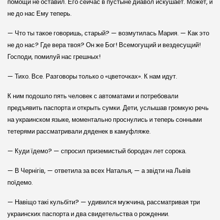
помощи не оставил. Его сейчас в пустыне диавол искушает. Может, и
не до нас Ему теперь.
— Что ты такое говоришь, старый? — возмутилась Мария. — Как это
не до нас? Где вера твоя? Он же Бог! Всемогущий и вездесущий!
Господи, помилуй нас грешных!
— Тихо. Все. Разговоры только о «цветочках». К нам идут.
К ним подошло пять человек с автоматами и потребовали
предъявить паспорта и открыть сумки. Дети, услышав громкую речь
на украинском языке, моментально проснулись и теперь сонными
тетерями рассматривали дяденек в камуфляже.
— Куди їдемо? — спросил приземистый бородач лет сорока.
— В Чернігів, — ответила за всех Наталья, — а звідти на Львів
поїдемо.
— Навіщо такі кульбіти? — удивился мужчина, рассматривая три
украинских паспорта и два свидетельства о рождении.