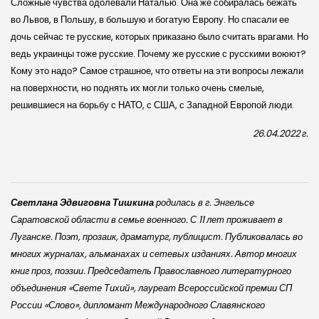
Сложные чувства одолевали Наталью. Она же собиралась бежать
во Львов, в Польшу, в большую и богатую Европу. Но спасали ее
дочь сейчас те русские, которых приказано было считать врагами. Но
ведь украинцы тоже русские. Почему же русские с русскими воюют?
Кому это надо? Самое страшное, что ответы на эти вопросы лежали
на поверхности, но поднять их могли только очень смелые,
решившиеся на борьбу с НАТО, с США, с Западной Европой люди.
26.04.2022 г.
Светлана Эдвиговна Тишкина
родилась в г. Энгельсе
Саратовской области в семье военного. С 11 лет проживает в
Луганске. Поэт, прозаик, драматург, публицист. Публиковалась во
многих журналах, альманахах и сетевых изданиях. Автор многих
книг проз, поэзии. Председатель Православного литературного
объединения «Свете Тихий», лауреат Всероссийской премии СП
России «Слово», дипломант Международного Славянского