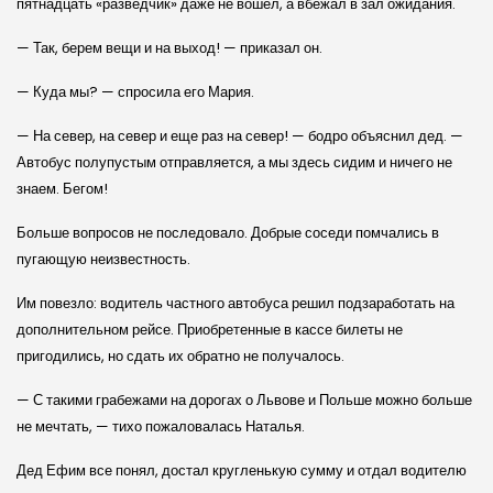
пятнадцать «разведчик» даже не вошел, а вбежал в зал ожидания.
— Так, берем вещи и на выход! — приказал он.
— Куда мы? — спросила его Мария.
— На север, на север и еще раз на север! — бодро объяснил дед. —
Автобус полупустым отправляется, а мы здесь сидим и ничего не
знаем. Бегом!
Больше вопросов не последовало. Добрые соседи помчались в
пугающую неизвестность.
Им повезло: водитель частного автобуса решил подзаработать на
дополнительном рейсе. Приобретенные в кассе билеты не
пригодились, но сдать их обратно не получалось.
— С такими грабежами на дорогах о Львове и Польше можно больше
не мечтать, — тихо пожаловалась Наталья.
Дед Ефим все понял, достал кругленькую сумму и отдал водителю