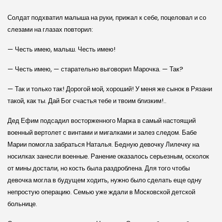
Солдат подхватил малыша на руки, прижал к себе, поцеловал и со
слезами на глазах повторил:
— Честь имею, малыш. Честь имею!
— Честь имею, — старательно выговорил Марочка. — Так?
— Так и только так! Дорогой мой, хороший! У меня же сынок в Рязани
такой, как ты. Дай Бог счастья тебе и твоим близким!..
Дед Ефим подсадил восторженного Марка в самый настоящий
военный вертолет с винтами и мигалками и залез следом. Бабе
Марии помогла забраться Наталья. Бедную девочку Лилечку на
носилках занесли военные. Ранение оказалось серьезным, осколок
от мины достали, но кость была раздроблена. Для того чтобы
девочка могла в будущем ходить, нужно было сделать еще одну
непростую операцию. Семью уже ждали в Московской детской
больнице.