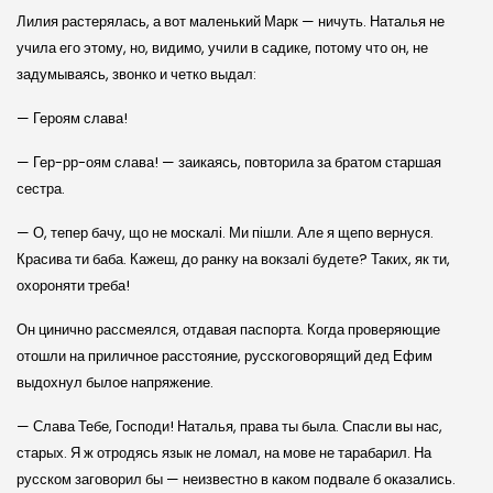
Лилия растерялась, а вот маленький Марк — ничуть. Наталья не
учила его этому, но, видимо, учили в садике, потому что он, не
задумываясь, звонко и четко выдал:
— Героям слава!
— Гер-рр-оям слава! — заикаясь, повторила за братом старшая
сестра.
— О, тепер бачу, що не москалі. Ми пішли. Але я щепо вернуся.
Красива ти баба. Кажеш, до ранку на вокзалі будете? Таких, як ти,
охороняти треба!
Он цинично рассмеялся, отдавая паспорта. Когда проверяющие
отошли на приличное расстояние, русскоговорящий дед Ефим
выдохнул былое напряжение.
— Слава Тебе, Господи! Наталья, права ты была. Спасли вы нас,
старых. Я ж отродясь язык не ломал, на мове не тарабарил. На
русском заговорил бы — неизвестно в каком подвале б оказались.