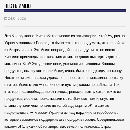
ЧЕСТЬ ИМЕЮ
24.01.2025
Это было ужасно! Киев обстреливали из артиллерии! Кто? Ну, раз на
Украину «напала» Россия, то бы­ло естественно думать, что ее войска
и обстреливают. Это было неправдой, но правду никто не искал.
Киевлян принуждали оставаться дома, не давая выходить даже в
магазины. Кто? Это делали свои, украинские силовики. Запасы
продуктов, если у кого они и были, очень быстро подходили к концу.
Некоторым смельчакам удавалось прорваться в магазины, но толку
от этого было мало — полки почти пустые, кассы не работали. Тех,
кто, теряя самообладание от голода, решался взять хоть что-то из
продуктов, ловили, приматывали к столбам скотчем и, спустив
штаны, лупили чем попало по голой заднице. Кто? Те самые
националисты — «герои» Украины из нацгвардии или теробороны,
которые вызвались поддерживать порядок в городе. Средневековье
какое-то! Слухами об их зверствах земля полнилась… Страх