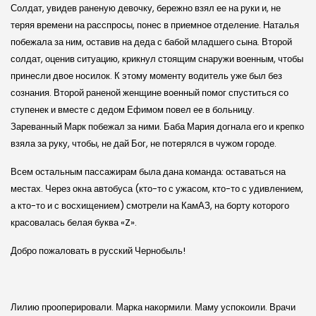
Солдат, увидев раненую девочку, бережно взял ее на руки и, не
теряя времени на расспросы, понес в приемное отделение. Наталья
побежала за ним, оставив на деда с бабой младшего сына. Второй
солдат, оценив ситуацию, крикнул стоящим снаружи военным, чтобы
принесли двое носилок. К этому моменту водитель уже был без
сознания. Второй раненой женщине военный помог спуститься со
ступенек и вместе с дедом Ефимом повел ее в больницу.
Зареванный Марк побежал за ними. Баба Мария догнала его и крепко
взяла за руку, чтобы, не дай Бог, не потерялся в чужом городе.
Всем остальным пассажирам была дана команда: оставаться на
местах. Через окна автобуса (кто-то с ужасом, кто-то с удивлением,
а кто-то и с восхищением) смотрели на КамАЗ, на борту которого
красовалась белая буква «Z».
Добро пожаловать в русский Чернобыль!
Лилию прооперировали. Марка накормили. Маму успокоили. Врачи