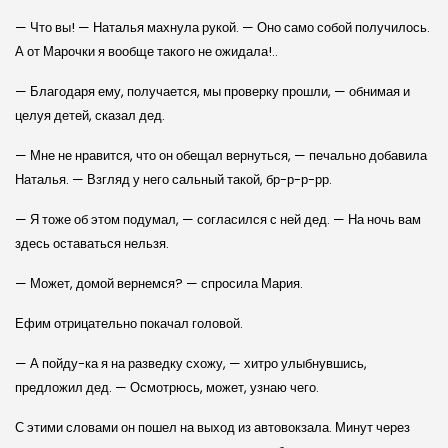
— Что вы! — Наталья махнула рукой. — Оно само собой получилось.
А от Марочки я вообще такого не ожидала!..
— Благодаря ему, получается, мы проверку прошли, — обнимая и
целуя детей, сказал дед.
— Мне не нравится, что он обещал вернуться, — печально добавила
Наталья. — Взгляд у него сальный такой, бр-р-р-рр.
— Я тоже об этом подумал, — согласился с ней дед. — На ночь вам
здесь оставаться нельзя.
— Может, домой вернемся? — спросила Мария.
Ефим отрицательно покачал головой.
— А пойду-ка я на разведку схожу, — хитро улыбнувшись,
предложил дед. — Осмотрюсь, может, узнаю чего.
С этими словами он пошел на выход из автовокзала. Минут через