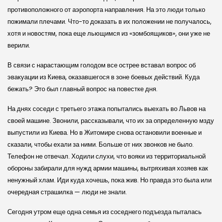
противоположного от аэропорта направления. На это люди только
пожимали плечами. Что-то доказать в их положении не получалось,
хотя и новостям, пока еще льющимся из «зомбоящиков», они уже не
верили.
В связи с нарастающим голодом все острее вставал вопрос об
эвакуации из Киева, оказавшегося в зоне боевых действий. Куда
бежать? Это был главный вопрос на повестке дня.
На днях соседи с третьего этажа попытались выехать во Львов на
своей машине. Звонили, рассказывали, что их за определенную мзду
выпустили из Киева. Но в Житомире снова остановили военные и
сказали, чтобы ехали за ними. Больше от них звонков не было.
Телефон не отвечал. Ходили слухи, что вояки из территориальной
обороны забирали для нужд армии машины, вытряхивая хозяев как
ненужный хлам. Иди куда хочешь, пока жив. Но правда это была или
очередная страшилка — люди не знали.
Сегодня утром еще одна семья из соседнего подъезда пыталась