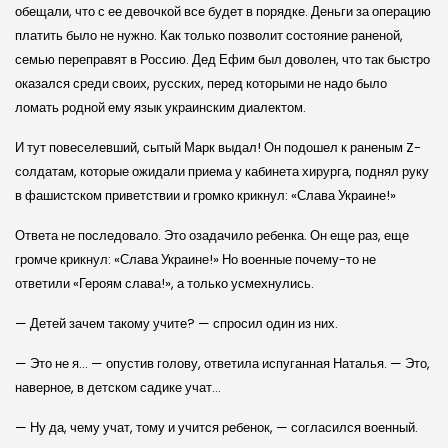
обещали, что с ее девочкой все будет в порядке. Деньги за операцию
платить было не нужно. Как только позволит состояние раненой,
семью переправят в Россию. Дед Ефим был доволен, что так быстро
оказался среди своих, русских, перед которыми не надо было
ломать родной ему язык украинским диалектом.
И тут повеселевший, сытый Марк выдал! Он подошел к раненым Z-
солдатам, которые ожидали приема у кабинета хирурга, поднял руку
в фашистском приветствии и громко крикнул: «Слава Украине!»
Ответа не последовало. Это озадачило ребенка. Он еще раз, еще
громче крикнул: «Слава Украине!» Но военные почему-то не
ответили «Героям слава!», а только усмехнулись.
— Детей зачем такому учите? — спросил один из них.
— Это не я… — опустив голову, ответила испуганная Наталья. — Это,
наверное, в детском садике учат…
— Ну да, чему учат, тому и учится ребенок, — согласился военный.