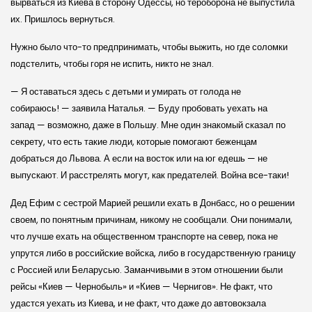
вырваться из Киева в сторону Одессы, но тероборона не выпустила
их. Пришлось вернуться.
Нужно было что-то предпринимать, чтобы выжить, но где соломки
подстелить, чтобы горя не испить, никто не знал.
— Я оставаться здесь с детьми и умирать от голода не
собираюсь! — заявила Наталья. — Буду пробовать уехать на
запад — возможно, даже в Польшу. Мне один знакомый сказал по
секрету, что есть такие люди, которые помогают беженцам
добраться до Львова. А если на восток или на юг едешь — не
выпускают. И расстрелять могут, как предателей. Война все-таки!
Дед Ефим с сестрой Марией решили ехать в Донбасс, но о решении
своем, по понятным причинам, никому не сообщали. Они понимали,
что лучше ехать на общественном транспорте на север, пока не
упрутся либо в российские войска, либо в государственную границу
с Россией или Беларусью. Заманчивыми в этом отношении были
рейсы «Киев — Чернобыль» и «Киев — Чернигов». Не факт, что
удастся уехать из Киева, и не факт, что даже до автовокзала