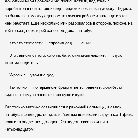
До больницы они доехали без происшествий, водитель с
перебинтованной головой сидел рядом и показывал дорогу. Видимо,
он бывал в этом отчужденном «от жизни» районе и знал, где и что в
нем работает. Еще несколько мин разорвалось в стороне, похоже, на
той трассе, по которой ранее следовал автобус.
— Кто это стреляет? — спросил дед. — Наши?
— Это зависит от того, кого ты, батя, считаешь нашими, — глухо
ответил водитель.
— Укропы? — уточнил дед.
— Так точно, — по-армейски браво ответил раненый, хотя было
видно, что ему становится все хуже и хуже.
Как только автобус остановился у районной больницы, в салон
автобуса вошли два солдата с белыми повязками на рукавах. Ефима
прошила радостная догадка… Он видел такие повязки в
четырнадцатом!