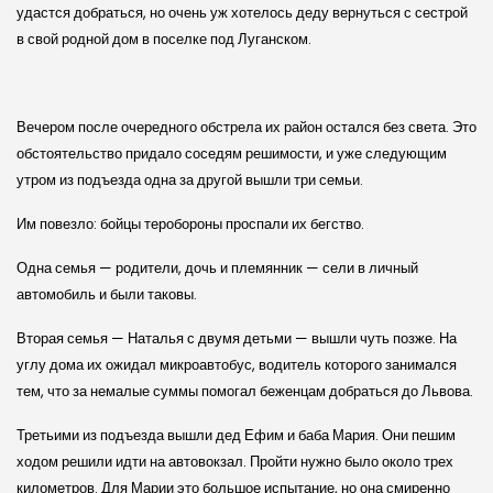
удастся добраться, но очень уж хотелось деду вернуться с сестрой
в свой родной дом в поселке под Луганском.
Вечером после очередного обстрела их район остался без света. Это
обстоятельство придало соседям решимости, и уже следующим
утром из подъезда одна за другой вышли три семьи.
Им повезло: бойцы теробороны проспали их бегство.
Одна семья — родители, дочь и племянник — сели в личный
автомобиль и были таковы.
Вторая семья — Наталья с двумя детьми — вышли чуть позже. На
углу дома их ожидал микроавтобус, водитель которого занимался
тем, что за немалые суммы помогал беженцам добраться до Львова.
Третьими из подъезда вышли дед Ефим и баба Мария. Они пешим
ходом решили идти на автовокзал. Пройти нужно было около трех
километров. Для Марии это большое испытание, но она смиренно