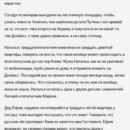
нарастал.
Соседи по вечерам выходили на лестничную площадку, чтобы
узнать новости. Конечно, они шаблонно ругали Путина с его армией
за то, что все-таки вторгся на Украину и покусился не на какой-то
там Донбасс, к чему давно привыкли, а на саму столицу.
Наталья, тридцатипятилетняя киевлянка из тридцать девятой
квартиры, поверить не могла, что такое вообще может происходить в
благополучном до сих пор Киеве. Мужа Натальи, как он ни увиливал
от мобилизации, грубо увели из дому и отправили воевать на
Донбасс. Последний раз он звонил жене четыре месяца назад, затем
связь оборвалась. Что случилось, в плену ли он, жив ли вообще,
жена не знала. Наталья осталась одна с двумя детьми: семилетней
Лилией и пятилетним Марком.
Дед Ефим, недавно поселившийся в тридцать пятой квартире у
сестры, тоже выходил послушать, кто что знает. Говорили, что
русские обстреливают Киев из занятого ими Гостомеля. Ефим
возражал: он своими глазами видел, что прилеты были с