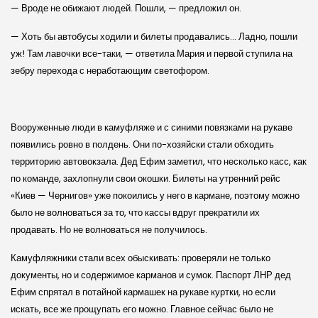
— Вроде не обижают людей. Пошли, — предложил он.
— Хоть бы автобусы ходили и билеты продавались… Ладно, пошли
уж! Там лавочки все-таки, — ответила Мария и первой ступила на
зебру перехода с неработающим светофором.
Вооруженные люди в камуфляже и с синими повязками на рукаве
появились ровно в полдень. Они по-хозяйски стали обходить
территорию автовокзала. Дед Ефим заметил, что несколько касс, как
по команде, захлопнули свои окошки. Билеты на утренний рейс
«Киев — Чернигов» уже покоились у него в кармане, поэтому можно
было не волноваться за то, что кассы вдруг прекратили их
продавать. Но не волноваться не получилось.
Камуфляжники стали всех обыскивать: проверяли не только
документы, но и содержимое карманов и сумок. Паспорт ЛНР дед
Ефим спрятал в потайной кармашек на рукаве куртки, но если
искать, все же прощупать его можно. Главное сейчас было не