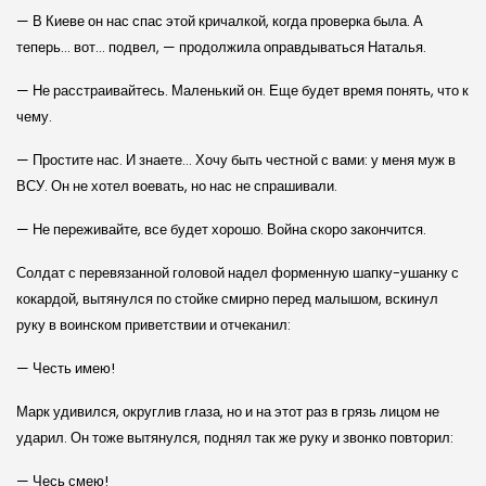
— В Киеве он нас спас этой кричалкой, когда проверка была. А
теперь… вот… подвел, — продолжила оправдываться Наталья.
— Не расстраивайтесь. Маленький он. Еще будет время понять, что к
чему.
— Простите нас. И знаете… Хочу быть честной с вами: у меня муж в
ВСУ. Он не хотел воевать, но нас не спрашивали.
— Не переживайте, все будет хорошо. Война скоро закончится.
Солдат с перевязанной головой надел форменную шапку-ушанку с
кокардой, вытянулся по стойке смирно перед малышом, вскинул
руку в воинском приветствии и отчеканил:
— Честь имею!
Марк удивился, округлив глаза, но и на этот раз в грязь лицом не
ударил. Он тоже вытянулся, поднял так же руку и звонко повторил:
— Чесь смею!