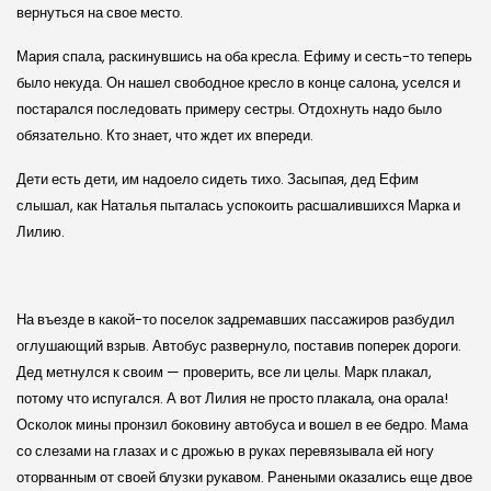
вернуться на свое место.
Мария спала, раскинувшись на оба кресла. Ефиму и сесть-то теперь
было некуда. Он нашел свободное кресло в конце салона, уселся и
постарался последовать примеру сестры. Отдохнуть надо было
обязательно. Кто знает, что ждет их впереди.
Дети есть дети, им надоело сидеть тихо. Засыпая, дед Ефим
слышал, как Наталья пыталась успокоить расшалившихся Марка и
Лилию.
На въезде в какой-то поселок задремавших пассажиров разбудил
оглушающий взрыв. Автобус развернуло, поставив поперек дороги.
Дед метнулся к своим — проверить, все ли целы. Марк плакал,
потому что испугался. А вот Лилия не просто плакала, она орала!
Осколок мины пронзил боковину автобуса и вошел в ее бедро. Мама
со слезами на глазах и с дрожью в руках перевязывала ей ногу
оторванным от своей блузки рукавом. Ранеными оказались еще двое