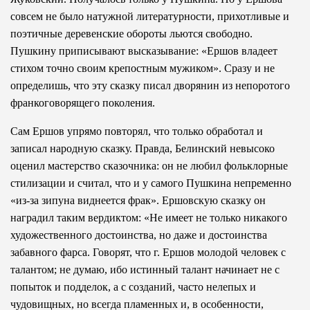
совсем не было натужной литературности, прихотливые и
поэтичные деревенские обороты льются свободно.
Пушкину приписывают высказывание: «Ершов владеет
стихом точно своим крепостным мужиком». Сразу и не
определишь, что эту сказку писал дворянин из непоротого
франкоговорящего поколения.
Сам Ершов упрямо повторял, что только обработал и
записал народную сказку. Правда, Белинский невысоко
оценил мастерство сказочника: он не любил фольклорные
стилизации и считал, что и у самого Пушкина непременно
«из-за зипуна виднеется фрак». Ершовскую сказку он
наградил таким вердиктом: «Не имеет не только никакого
художественного достоинства, но даже и достоинства
забавного фарса. Говорят, что г. Ершов молодой человек с
талантом; не думаю, ибо истинный талант начинает не с
попыток и подделок, а с созданий, часто нелепых и
чудовищных, но всегда пламенных и, в особенности,