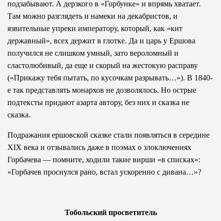
подзабывают. А дерзкого в «Горбунке» и впрямь хватает.
Там можно разглядеть и намеки на декабристов, и
язвительные упреки императору, который, как «кит
державный», всех держит в глотке. Да и царь у Ершова
получился не слишком умный, зато вероломный и
сластолюбивый, да еще и скорый на жестокую расправу
(«Прикажу тебя пытать, по кусочкам разрывать…»). В 1840-
е так представлять монархов не дозволялось. Но острые
подтексты придают азарта автору, без них и сказка не
сказка.
Подражания ершовской сказке стали появляться в середине
XIX века и отзывались даже в поэмах о злоключениях
Горбачева — помните, ходили такие вирши «в списках»:
«Горбачев проснулся рано, встал ускоренно с дивана…»?
Тобольский просветитель