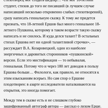
студент, стихов до того не писавший (в лучшем случае
написавший несколько откровенно слабых стихотворений),
сразу написать гениальную сказку. К тому же придется
признать, что 18-летний Ершов был много гениальнее 18-
летнего Пушкина, которому в таком возрасте такую сказку
написать и не снилось. И куда делся талант? В остальных
стихах Ершова нет ни одной талантливой строчки», —
рассуждает В.А. Козаровецкий, один из наиболее
энергичных и даровитых сторонников «пушкинской»
версии. Если это мистификация — то небывалая,
гениальная. Потому что и через 180 лет доводов в пользу
Ершова больше… Филологи, как правило, не относятся к
этим изысканиям всерьез. Но сам спор о Ершове
плодотворен: в азарте исследователи наталкиваются на
открытия, это иногда помогает.
Между тем в сказке есть и не слишком глубоко
зашифрованный автограф автора — рассказ о лихом Ерше.