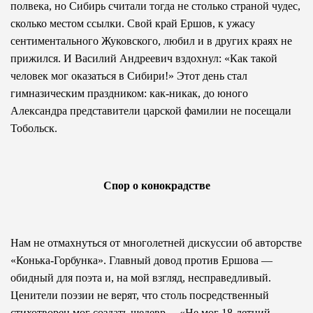
полвека, но Сибирь считали тогда не столько страной чудес,
сколько местом ссылки. Свой край Ершов, к ужасу
сентиментального Жуковского, любил и в других краях не
прижился. И Василий Андреевич вздохнул: «Как такой
человек мог оказаться в Сибири!» Этот день стал
гимназическим праздником: как-никак, до юного
Александра представители царской фамилии не посещали
Тобольск.
Спор о конокрадстве
Нам не отмахнуться от многолетней дискуссии об авторстве
«Конька-Горбунка». Главный довод против Ершова —
обидный для поэта и, на мой взгляд, несправедливый.
Ценители поэзии не верят, что столь посредственный
стихотворец мог создать шедевр… «Не мог 18-летний