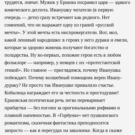
трудятся, ловчат. Мужик у Ершова посрамил царя — эдакого
комического деспота. Иванушку читатели (в первую
очередь — дети) сразу встречают как родного. Нет
сомнений, что он выражает одну из граней «русской
мечты». У этой мечты есть ниспровергатели. Вот, мол,
какой ленивый народишко: в героях у него дураки и емели,
которые за здорово живешь получают богатство и
полцарства. Ну во-первых, похожие герои есть в любом
фольклоре — например, у немцев с их «протестантской
этикой». Но главное — приглядимся, почему Иванушка
побеждает. Почему волшебный помощник верен Ивану-
дураку? Не просто так Иванушке привалило счастье.
Кобылица награждает его за честность и простодушие!
Ершовская поэтическая речь легко переваривает
прибаутки — без погони за оригинальными рифмами и
плавной напевностью. В «Горбунке» нет пушкинского
романтизма, сказочная фантастика преподносится
запросто — как в пересудах на завалинке. Когда в сказке