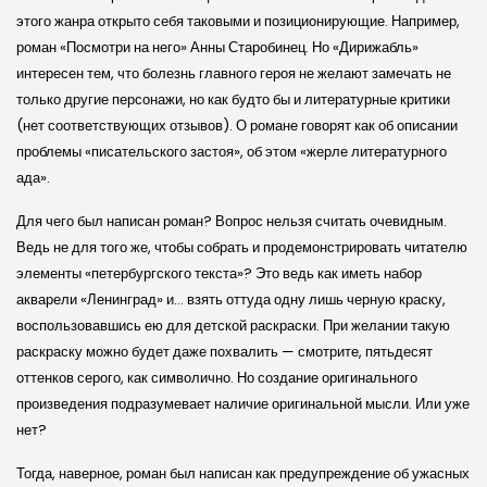
этого жанра открыто себя таковыми и позиционирующие. Например,
роман «Посмотри на него» Анны Старобинец. Но «Дирижабль»
интересен тем, что болезнь главного героя не желают замечать не
только другие персонажи, но как будто бы и литературные критики
(нет соответствующих отзывов). О романе говорят как об описании
проблемы «писательского застоя», об этом «жерле литературного
ада».
Для чего был написан роман? Вопрос нельзя считать очевидным.
Ведь не для того же, чтобы собрать и продемонстрировать читателю
элементы «петербургского текста»? Это ведь как иметь набор
акварели «Ленинград» и… взять оттуда одну лишь черную краску,
воспользовавшись ею для детской раскраски. При желании такую
раскраску можно будет даже похвалить — смотрите, пятьдесят
оттенков серого, как символично. Но создание оригинального
произведения подразумевает наличие оригинальной мысли. Или уже
нет?
Тогда, наверное, роман был написан как предупреждение об ужасных