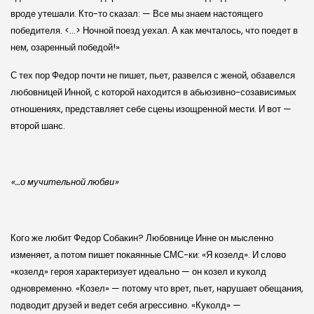
вроде утешали. Кто-то сказал: — Все мы знаем настоящего
победителя. <…> Ночной поезд уехал. А как мечталось, что поедет в
нем, озаренный победой!»
С тех пор Федор почти не пишет, пьет, развелся с женой, обзавелся
любовницей Инной, с которой находится в абьюзивно-созависимых
отношениях, представляет себе сцены изощренной мести. И вот —
второй шанс.
«…о мучительной любви»
Кого же любит Федор Собакин? Любовнице Инне он мысленно
изменяет, а потом пишет покаянные СМС-ки: «Я козелд». И слово
«козелд» героя характеризует идеально — он козел и куколд
одновременно. «Козел» — потому что врет, пьет, нарушает обещания,
подводит друзей и ведет себя агрессивно. «Куколд» —