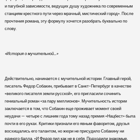
и пагубной зависимости, ведущих душу художника по современным
станциям крестного пути через мрачный, мистический город». После
прочтения романа, эту формулу хочется разобрать буквально по
слову.
«История о мучительной…»
Действительно, начинается с мучительной истории. Главный герой,
писатель Федор Собакин, прибывает в Санкт-Петербург в качестве
«великого писателя земли русской», его пригласили сочинить
гениальный роман «за пару миллионов». Мучительность истории
заключается в том, что Собакин еще проживает момент своей
неудачи — четыре с лишним года тому назад премия «Нацбест» была
почти в его руках. Критики признали его явным фаворитом, друзья
восхищались его талантом, но жюри не присудило Собакину ни
единого балла. «И Федор пил как не в себя. Подходили знакомые,