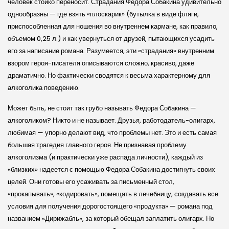
человек стойко переносит. Страдания Федора Собакина удивительно
однообразны — где взять «плоскарик» (бутылка в виде фляги,
приспособленная для ношения во внутреннем кармане, как правило,
объемом 0,25 л.) и как увернуться от друзей, пытающихся усадить
его за написание романа. Разумеется, эти «страдания» внутренним
взором героя-писателя описываются сложно, красиво, даже
драматично. Но фактически сводятся к весьма характерному для
алкоголика поведению.
Может быть, не стоит так грубо называть Федора Собакина —
алкоголиком? Никто и не называет. Друзья, работодатель-олигарх,
любимая — упорно делают вид, что проблемы нет. Это и есть самая
большая трагедия главного героя. Не признавая проблему
алкоголизма (и практически уже распада личности), каждый из
«близких» надеется с помощью Федора Собакина достигнуть своих
целей. Они готовы его усаживать за письменный стол,
«прокапывать», «кодировать», помещать в лечебницу, создавать все
условия для получения дорогостоящего «продукта» — романа под
названием «Дирижабль», за который обещал заплатить олигарх. Но