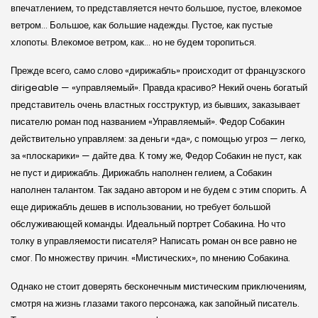
впечатлением, то представляется нечто большое, пустое, влекомое
ветром… Большое, как большие надежды. Пустое, как пустые
хлопоты. Влекомое ветром, как… но не будем торопиться.
Прежде всего, само слово «дирижабль» происходит от французского
diri­geable — «управляемый». Правда красиво? Некий очень богатый
представитель очень властных госструктур, из бывших, заказывает
писателю роман под названием «Управляемый». Федор Собакин
действительно управляем: за деньги «да», с помощью угроз — легко,
за «плоскарики» — дайте два. К тому же, Федор Собакин не пуст, как
не пуст и дирижабль. Дирижабль наполнен гелием, а Собакин
наполнен талантом. Так задано автором и не будем с этим спорить. А
еще дирижабль дешев в использовании, но требует большой
обслуживающей команды. Идеальный портрет Собакина. Но что
толку в управляемости писателя? Написать роман он все равно не
смог. По множеству причин. «Мистических», по мнению Собакина.
Однако не стоит доверять бесконечным мистическим приключениям,
смотря на жизнь глазами такого персонажа, как запойный писатель.