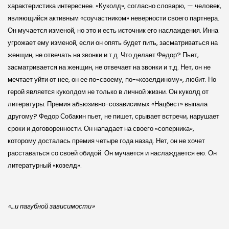
характеристика интереснее. «Куколд», согласно словарю, — человек,
являющийся активным «соучастником» неверности своего партнера.
Он мучается изменой, но это и есть источник его наслаждения. Инна
угрожает ему изменой, если он опять будет пить, засматриваться на
женщин, не отвечать на звонки и т.д. Что делает Федор? Пьет,
засматривается на женщин, не отвечает на звонки и т.д. Нет, он не
мечтает уйти от нее, он ее по-своему, по-«козелдиному», любит. Но
герой является куколдом не только в личной жизни. Он куколд от
литературы. Премия абьюзивно-созависимых «Нацбест» выпала
другому? Федор Собакин пьет, не пишет, срывает встречи, нарушает
сроки и договоренности. Он нападает на своего «соперника»,
которому досталась премия четыре года назад. Нет, он не хочет
расставаться со своей обидой. Он мучается и наслаждается ею. Он
литературный «козелд».
«…и пагубной зависимости»