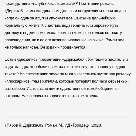
последствиях «пагубной зависимости»? При чтении романа
«Дирижабль» мы следим за медленным погружением героя на дно,
когда он один за другим упускает все шансы на дальнейшую
нормальную жизнь. К счастью, подтвердить или опровергнуть
догадку о подлинном смысле романа можно не только по тексту
произведения, но и по его позиционированию на рынке. Роман ведь
не только написан. Он издан и продвигается.
Есть видеозапись презентации «Дирижабля». Уж там-то писатель и
издатель должны были прямым текстом озвучить основную идею
текста? На презентации звучало много «веселых» шуток про раздачу
«плоскариков» тем зрителям, которые потерпят полчаса серьезных
разговоров. И это стало почти единственной темой общения с
автором. На вопросы о творчестве автор не отвечал.
1 Рябов К. Дирижабль. Роман. М., ИД «Городец», 2023.