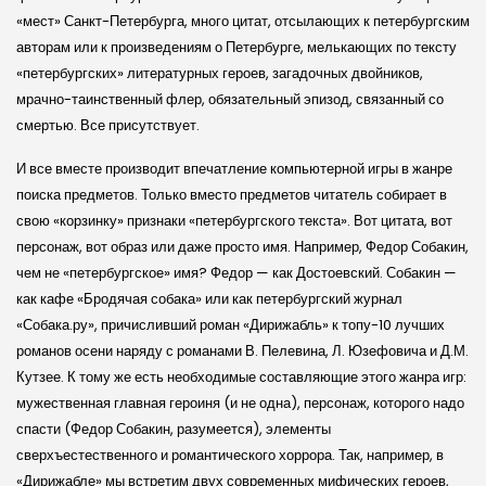
«мест» Санкт-Петербурга, много цитат, отсылающих к петербургским
авторам или к произведениям о Петербурге, мелькающих по тексту
«петербургских» литературных героев, загадочных двойников,
мрачно-таинственный флер, обязательный эпизод, связанный со
смертью. Все присутствует.
И все вместе производит впечатление компьютерной игры в жанре
поиска предметов. Только вместо предметов читатель собирает в
свою «корзинку» признаки «петербургского текста». Вот цитата, вот
персонаж, вот образ или даже просто имя. Например, Федор Собакин,
чем не «петербургское» имя? Федор — как Достоевский. Собакин —
как кафе «Бродячая собака» или как петербургский журнал
«Собака.ру», причисливший роман «Дирижабль» к топу-10 лучших
романов осени наряду с романами В. Пелевина, Л. Юзефовича и Д.М.
Кутзее. К тому же есть необходимые составляющие этого жанра игр:
мужественная главная героиня (и не одна), персонаж, которого надо
спасти (Федор Собакин, разумеется), элементы
сверхъестественного и романтического хоррора. Так, например, в
«Дирижабле» мы встретим двух современных мифических героев,