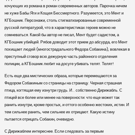
кочующих из романа в роман современных авторов. Парочка ничем
не хуже Бабы Яги и Кощея Бессмертного. Разумеется, это Мент и
КГБэшник. Персонажи, столь стигматизированные современной
русской литературой, что в характеристиках героев можно не
сомневаться. Какой бы автор не писал, Мент будет садистом, а
КГБэшник убийцей. Рябов доводит этот прием до абсурда, его Мент
похищает людей (многострадального Федора Собакина), вовлекая в
преступный сговор всю дежурную часть районного отделения
полиции, а КГБэшник любит на досуге убивать телят. Телят!
Есть еще два мистических образа, которые перемещаются за
Федором Собакиным со страницы на страницу. Черная страшная
птица, когтящая ему изнутри грудь. И… собственно Дирижабль. С
птицей все более или менее на поверхности: что еще может так
ранить изнутри, кроме простых, и оттого особенно жестоких, истин. И
тем сильнее ранить, чем сильнее их отрицают. Какую истину
пытается отрицать Собакин, очевидно.
С Дирижаблем интереснее. Если следовать за первым