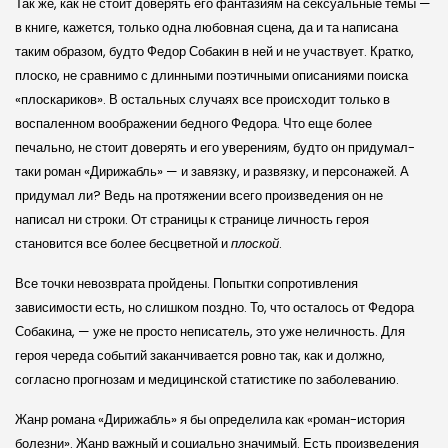
Так же, как не стоит доверять его фантазиям на сексуальные темы —
в книге, кажется, только одна любовная сцена, да и та написана
таким образом, будто Федор Собакин в ней и не участвует. Кратко,
плоско, не сравнимо с длинными поэтичными описаниями поиска
«плоскариков». В остальных случаях все происходит только в
воспаленном воображении бедного Федора. Что еще более
печально, не стоит доверять и его уверениям, будто он придумал-
таки роман «Дирижабль» — и завязку, и развязку, и персонажей. А
придумал ли? Ведь на протяжении всего произведения он не
написал ни строки. От страницы к странице личность героя
становится все более бесцветной и
плоской
.
Все точки невозврата пройдены. Попытки сопротивления
зависимости есть, но слишком поздно. То, что осталось от Федора
Собакина, — уже не просто неписатель, это уже неличность. Для
героя череда событий заканчивается ровно так, как и должно,
согласно прогнозам и медицинской статистике по заболеванию.
Жанр романа «Дирижабль» я бы определила как «роман-история
болезни». Жанр важный и социально значимый. Есть произведения