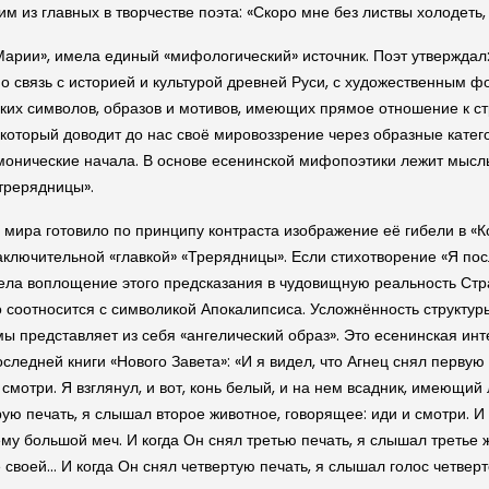
м из главных в творчестве поэта: «Скоро мне без листвы холодеть,
арии», имела единый «мифологический» источник. Поэт утверждал:
енно связь с историей и культурой древней Руси, с художественны
ских символов, образов и мотивов, имеющих прямое отношение к с
 который доводит до нас своё мировоззрение через образные кате
монические начала. В основе есенинской мифопоэтики лежит мысль 
«трерядницы».
мира готовило по принципу контраста изображение её гибели в «К
аключительной «главкой» «Трерядницы». Если стихотворение «Я пос
лела воплощение этого предсказания в чудовищную реальность Ст
то соотносится с символикой Апокалипсиса. Усложнённость структ
ы представляет из себя «ангелический образ». Это есенинская ин
ледней книги «Нового Завета»: «И я видел, что Агнец снял первую
мотри. Я взглянул, и вот, конь белый, и на нем всадник, имеющий 
рую печать, я слышал второе животное, говорящее: иди и смотри. 
 ему большой меч. И когда Он снял третью печать, я слышал третье ж
своей… И когда Он снял четвертую печать, я слышал голос четверто