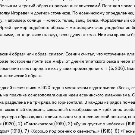
1
абельным и третий образ от разума ангелическим»
. Поэт дал яркие
полку Игореве» и других источников. По есенинскому определению,
. Например, солнце – колесо, телец, заяц, белка. «Корабельный о
». Яркий пример подобного образа – метафорическое уподобление би
ными, на тоце живот кладут, веют душу от тела. Немизи кровави б
ский образ» или образ-символ. Есенин считал, что «струение» ил
разе построены почти все мифы от дней египетского быка в небе вп
тремление всех народов в их лучших произведениях…» (5, 206). Ес
ангелический образ».
дшей в свет в июне 1920 года в московском издательстве «Злак», 
ь на практике основополагающие идеи есенинского имажинизма. С
ска разделена на три ряда по горизонтали. В каждом из рядов пом
ин сюжетный стержень, связанный с изображением трёх ипостасей.
руктура образов, как отличительная черта есенинской поэтики, во
(1920), 2) «Пантократор» (1919), 3) «Душа грустит о небесах» (1919
 дом» (1918), 7) «Хорошо под осеннюю свежесть…» (1918), 8) «Песнь