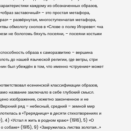
 характеристики каждому из обозначенных образов,
 «образ заставочный» – это простая метафора,
браз» – развёрнутая, многоступенчатая метафора,
твы обмолоту снопов в «Слове о полку Игореве»: «на
рези не бологомь бяхуть посеяни, – посеяни костьми
и способность образа к саморазвитию – вершина
лоть до нашей языческой религии, где ветры, стри
енин был убеждён в том, что именно «струение» может
соответствовал есенинской классификации образов,
амо название заключало в себе глубокий смысл.
ещено изображение, сюжетно законченное и не
 Верхний ряд – небесный, средний – земной мир
плотилась в «Треряднице» в десяти стихотворениях и
), 4) «Устал я жить в родном краю» (1916), 5) «О
 о собаке» (1915), 9) «Закружилась листва золотая…»