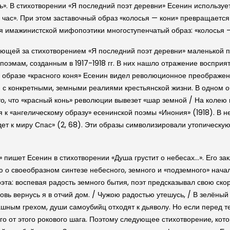
ть». В стихотворении «Я последний поэт деревни» Есенин использу
ас». При этом заставочный образ «колосья — кони» превращается 
 имажинистской мифопоэтики многоступенчатый образ: «колосья — ко
ующей за стихотворением «Я последний поэт деревни» маленькой п
эмам, созданным в 1917-1918 гг. В них нашло отражение восприят
м образе «красного коня» Есенин видел революционное преображен
я с конкретными, земными реалиями крестьянской жизни. В одном 
 то, что «красный конь» революции вывезет «шар земной / На колею
к «ангелическому образу» есенинской поэмы «Инония» (1918). В не
дет к миру Спас» (2, 68). Эти образы символизировали утопическу
пишет Есенин в стихотворении «Душа грустит о небесах…». Его зак
ю о своеобразном синтезе небесного, земного и «подземного» начал
а: воспевая радость земного бытия, поэт предсказывал свою скор
новь вернусь я в отчий дом. / Чужою радостью утешусь, / В зелёный
шным грехом, души самоубийц отходят к дьяволу. Но если перед т
го от этого рокового шага. Поэтому следующее стихотворение, кот