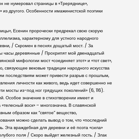
енин не нумеровал страницы в «Треряднице»,
» из другого. Особенности имажинистской поэтики
ницы», Есенин пророчески предрекал свою скорую
ллелизма, характерному для устного народного
евни, / Скромен в песнях дощатый мост. / За
уны часы деревянные / Прохрипят мой двенадцатый
янской мифологии мост «соединяет этот» и «тот свет»,
но, связующее вековые традиции народного искусства
ским последствиям может привести разрыв с прошлым,
вления личности как живого, ведь идет совершенно не
и мосты из-под ног грядущих поколений» (6, 116).
ий. Особое значение в стихотворении имеет и
 «телесный воск» – многозначна. В славянской
вным образом как “святое” вещество,
лкования можно сделать вывод о том, что «последний
чь. Эта враждебная для деревни и её поэта «сила»
олубого поля / Скоро выйдет железный гость. / Злак