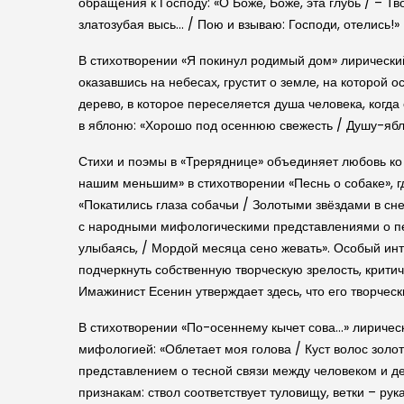
обращения к Господу: «О Боже, Боже, эта глубь / – Т
златозубая высь… / Пою и взываю: Господи, отелись!» 
В стихотворении «Я покинул родимый дом» лирический 
оказавшись на небесах, грустит о земле, на которой 
дерево, в которое переселяется душа человека, когда
в яблоню: «Хорошо под осеннюю свежесть / Душу-ябл
Стихи и поэмы в «Треряднице» объединяет любовь ко
нашим меньшим» в стихотворении «Песнь о собаке», г
«Покатились глаза собачьи / Золотыми звёздами в сне
с народными мифологическими представлениями о пере
улыбаясь, / Мордой месяца сено жевать». Особый инт
подчеркнуть собственную творческую зрелость, критич
Имажинист Есенин утверждает здесь, что его творчес
В стихотворении «По-осеннему кычет сова…» лирическ
мифологией: «Облетает моя голова / Куст волос золо
представлением о тесной связи между человеком и де
признакам: ствол соответствует туловищу, ветки – рук