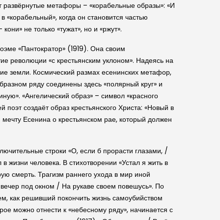
ет развёрнутые метафоры – «корабельные образы»: «И
в «корабельный», когда он становится частью
ни» не только «тужат», но и «ржут».
оэме «Пантократор» (1919). Она своим
ие революции «с крестьянским уклоном». Надеясь на
ие земли. Космический размах есенинских метафор,
образном ряду соединены здесь «полярный круг» и
 иную». «Ангелический образ» – символ «красного
й поэт создаёт образ крестьянского Христа: «Новый в
ю мечту Есенина о крестьянском рае, который должен
лючительные строки «О, если б прорасти глазами, /
 в жизни человека. В стихотворении «Устал я жить в
ую смерть. Трагизм раннего ухода в мир иной
 вечер под окном / На рукаве своем повешусь». По
ем, как решивший покончить жизнь самоубийством
орое можно отнести к «небесному ряду», начинается с