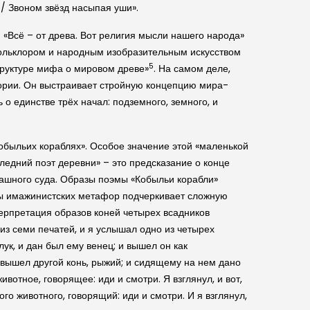
 / Звоном звёзд насыпая уши».
 «Всё – от древа. Вот религия мысли нашего народа»
м фольклором и народным изобразительным искусством
5
труктуре мифа о мировом древе»
. На самом деле,
гории. Он выстраивает стройную концепцию мира-
о единстве трёх начал: подземного, земного, и
обыльих кораблях». Особое значение этой «маленькой
ледний поэт деревни» – это предсказание о конце
рашного суда. Образы поэмы «Кобыльи корабли»
уры имажинистских метафор подчеркивает сложную
терпретация образов коней четырех всадников
 из семи печатей, и я услышал одно из четырех
лук, и дан был ему венец; и вышел он как
И вышел другой конь, рыжий; и сидящему на нем дано
ивотное, говорящее: иди и смотри. Я взглянул, и вот,
го животного, говорящий: иди и смотри. И я взглянул,