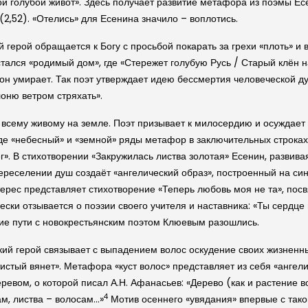
вой голубой живот». Здесь получает развитие метафора из поэмы Ес
(2,52). «Отелись» для Есенина значило – воплотись.
герой обращается к Богу с просьбой покарать за грехи «плоть» и во
остался «родимый дом», где «Стережет голубую Русь / Старый клён 
 он умирает. Так поэт утверждает идею бессмертия человеческой ду
оню ветром стряхать».
 всему живому на земле. Поэт призывает к милосердию и осуждает
де «небесный» и «земной» ряды метафор в заключительных строках
г». В стихотворении «Закружилась листва золотая» Есенин, развив
селении душ создаёт «ангелический образ», построенный на синте
ерес представляет стихотворение «Теперь любовь моя не та», пос
ески отзывается о поэзии своего учителя и наставника: «Ты сердце 
кие пути с новокрестьянским поэтом Клюевым разошлись.
ий герой связывает с выпадением волос оскудение своих жизненных
тистый вянет». Метафора «куст волос» представляет из себя «ангел
ревом, о которой писал А.Н. Афанасьев: «Дерево (как и растение
4
ам, листва – волосам…»
Мотив осеннего «увядания» впервые с тако