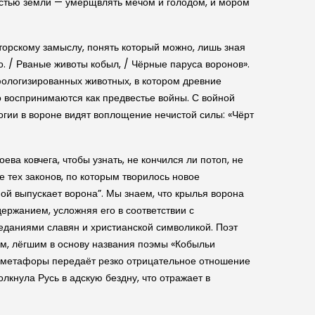
 частью земли — умерщвлять мечом и голодом, и мором
торскому замыслу, понять который можно, лишь зная
о. / Рваные животы кобыл, / Чёрные паруса воронов».
фологизированных животных, в котором древние
о воспринимаются как предвестье войны. С войной
огии в вороне видят воплощение нечистой силы: «Чёрт
ва ковчега, чтобы узнать, не кончился ли потоп, не
е тех законов, по которым творилось новое
Ной выпускает ворона”. Мы знаем, что крылья ворона
держанием, усложняя его в соответствии с
еданиями славян и христианской символикой. Поэт
м, лёгшим в основу названия поэмы «Кобыльи
ой метафоры передаёт резко отрицательное отношение
лкнула Русь в адскую бездну, что отражает в