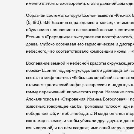
именно в этом стихотворении, став в дальнейшем одни
Образная система, которую Есенин вывел в «Ключах М
(5, 190). В.В. Базанов справедливо отмечал, что им
обусловила появление в есенинской поэзии «поэтиче
Есенин в «Треряднице» выступает как поэт-философ,
древа, глубоко осознавая его гармонические и дисгар
небесного, что соответствовало композиции иконы – 
Воспевание земной и небесной красоты окружающего 
поэмы» Есенин подчеркнул, сделав ее двенадцатой, з
света, то мифопоэтика «Кобыльих кораблей» запечат
отличает трагический пафос, экспрессия и надрыв, ч
гамму переживаний лирического героя. Название поэм
Апокалипсиса из «Откровения Иоанна Богослова» – пос
животных, говорящее как бы громовым голосом: иди и с
победоносный, и чтобы победить. И когда он снял вто
взять мир с земли, и чтобы убивали друг друга; и дан
конь вороной, и на нём всадник, имеющий меру в руке 