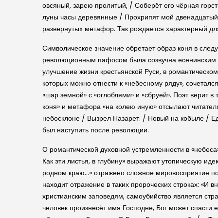
овсяный, зарею пролитый, / Соберёт его чёрная горс
луны часы деревянные / Прохрипят мой двенадцатый ч
развернутых метафор. Так рождается характерный для
Символическое значение обретает образ коня в след
революционным пафосом была созвучна есенинским по
улучшение жизни крестьянской Руси, в романтическо
которых можно отнести к «небесному ряду», сочеталс
«шар земной» с «оглоблями» и «сбруей». Поэт верит в
коня» и метафора «на колею иную» отсылают читателя 
небосклоне / Вызрел Назарет. / Новый на кобыле / Е
был наступить после революции.
О романтической духовной устремленности в «небеса» 
Как эти листья, в глубину» выражают утопическую иде
родном краю…» отражено сложное мировосприятие поэт
находит отражение в таких пророческих строках: «И в
христианским заповедям, самоубийство является стра
человек произнесёт имя Господне, Бог может спасти е