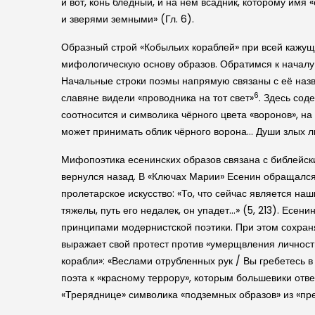
и вот, конь бледный, и на нем всадник, которому имя
и зверями земными» (Гл. 6).
Образный строй «Кобыльих кораблей» при всей кажуще
мифологическую основу образов. Обратимся к началу п
Начальные строки поэмы напрямую связаны с её назв
6
славяне видели «проводника на тот свет»
. Здесь сод
соотносится и символика чёрного цвета «воронов», н
может принимать облик чёрного ворона… Души злых л
Мифопоэтика есенинских образов связана с библейским
вернулся назад. В «Ключах Марии» Есенин обращался 
пролетарское искусство: «То, что сейчас является на
тяжелы, путь его недалек, он упадет…» (5, 213). Есе
принципами модернистской поэтики. При этом сохран
выражает свой протест против «умерщвления личност
корабли»: «Веслами отрубленных рук / Вы гребетесь 
поэта к «красному террору», которым большевики отве
«Треряднице» символика «подземных образов» из «пр