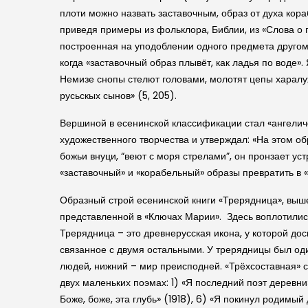
плоти можно назвать заставочным, образ от духа кор
приведя примеры из фольклора, Библии, из «Слова о 
построенная на уподоблении одного предмета другому
когда «заставочный образ плывёт, как ладья по воде
Немизе снопы стелют головами, молотят цепы харалуж
русьскых сынов» (5, 205).
Вершиной в есенинской классификации стал «ангеличе
художественного творчества и утверждал: «На этом об
божьи внуци, “веют с моря стрелами”, он пронзает ус
«заставочный» и «корабельный» образы превратить в «
Образный строй есенинской книги «Трерядница», выше
представленной в «Ключах Марии». Здесь воплотилис
Трерядница – это древнерусская икона, у которой до
связанное с двумя остальными. У трерядницы был од
людей, нижний – мир преисподней. «Трёхсоставная» ст
двух маленьких поэмах: 1) «Я последний поэт деревни» 
Боже, боже, эта глубь» (1918), 6) «Я покинул родимый