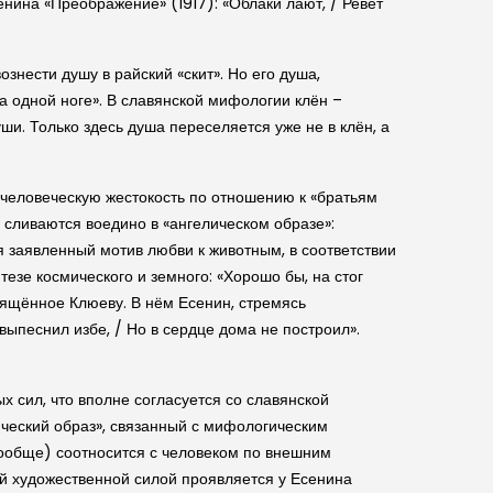
енина «Преображение» (1917): «Облаки лают, / Ревёт
знести душу в райский «скит». Но его душа,
на одной ноге». В славянской мифологии клён –
ши. Только здесь душа переселяется уже не в клён, а
 человеческую жестокость по отношению к «братьям
 сливаются воедино в «ангелическом образе»:
ая заявленный мотив любви к животным, в соответствии
зе космического и земного: «Хорошо бы, на стог
вящённое Клюеву. В нём Есенин, стремясь
выпеснил избе, / Но в сердце дома не построил».
 сил, что вполне согласуется со славянской
ический образ», связанный с мифологическим
 вообще) соотносится с человеком по внешним
й художественной силой проявляется у Есенина