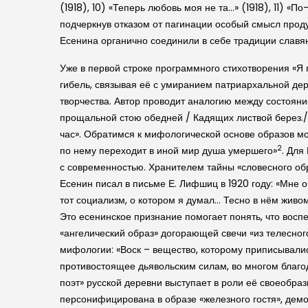
(1918), 10) «Теперь любовь моя не та…» (1918), 11) «
подчеркнув отказом от пагинации особый смысл проду
Есенина органично соединили в себе традиции слав
Уже в первой строке программного стихотворения «Я
гибель, связывая её с умиранием патриархальной дер
творчества. Автор проводит аналогию между состояни
прощальной стою обедней / Кадящих листвой берез./
час». Обратимся к мифологической основе образов мос
2
по нему переходит в иной мир душа умершего»
. Для
с современностью. Хранителем тайны «словесного обр
Есенин писал в письме Е. Лифшиц в 1920 году: «Мне 
тот социализм, о котором я думал… Тесно в нём живом
Это есенинское признание помогает понять, что восп
«ангелический образ» догорающей свечи «из телесного
мифологии: «Воск – вещество, которому приписывалис
противостоящее дьявольским силам, во многом благод
поэт» русской деревни выступает в роли её своеобраз
персонифицирована в образе «железного гостя», демон