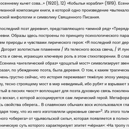
По-осеннему кычет сова…» (1920), 12) «Кобыльи корабли» (1919). Ес
манной композиции книги, в которой одно произведение «вытекало
янской мифологии и символику Священного Писания.
 последний поэт деревни», представляющего «земной ряд» «Треряд
евни. Образы здесь построены по принципу психологического пара
ем природы и чувствами лирического героя: «Я последний поэт дер
 Догорит золотистым пламенем / Из телесного воска свеча, / И л
та и свечи, играющих ключевую роль в этом стихотворении. В слав
 Есенина «ангелический образ» «дощатый мост» символизирует зве
аза», по убеждению поэта, была деревня. О том, к каким трагиче
очень грустно сейчас, что история переживает тяжёлую эпоху умерщ
у, тесно строящему мост в мир невидимый, ибо рубят и взрывают эт
етый в песнях «мост» воплощает для поэта духовную связь поколен
 воска», с которой ассоциируется сам лирический герой. Метафора
ь свойства оберега… В славянских обычаях воск использовался гла
3
аря тому, что из него изготовляли церковные свечи»
. Из этого то
ного «оберега» от «дьявольской силы», которая появляется в полно
ическую суть которого характеризует эпитет «чёрная»: «На тропу г