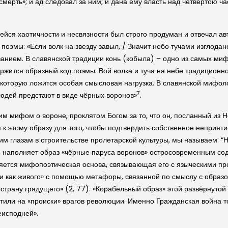
 «смерть»; и ад следовал за ним; и дана ему власть над четвертою
йся хаотичности и несвязности был строго продуман и отвечал ав
оэмы: «Если волк на звезду завыл, / Значит небо тучами изглодан
анием. В славянской традиции конь (кобыла) – одно из самых ми
ержится образный код поэмы. Вой волка и туча на небе традиционн
а которую ложится особая смысловая нагрузка. В славянской мифол
7
юдей предстают в виде чёрных воронов»
.
 мифом о вороне, проклятом Богом за то, что он, посланный из Ное
к этому образу для того, чтобы подтвердить собственное неприяти
шим глазам в строительстве пролетарской культуры, мы называем: “
нин наполняет образ «чёрные паруса воронов» остросовременным со
яется мифопоэтическая основа, связывающая его с языческими пр
и как живого» с помощью метафоры, связанной по смыслу с образо
в страну грядущего» (2, 77). «Корабельный образ» этой развёрнут
тили на «происки» врагов революции. Именно Гражданская война то
еисподней».