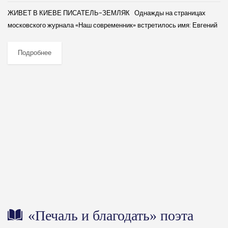
ЖИВЕТ В КИЕВЕ ПИСАТЕЛЬ-ЗЕМЛЯК Однажды на страницах
москов­ского журнала «Наш современник» встретилось имя: Евгений
Васильевич Карпов. Публиковалась повесть. Сообщались краткие
сведения об авторе: родом из Россоши Воронежской области.
Подробнее
Поговорил...
«Печаль и благодать» поэта