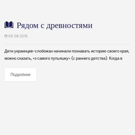
Рядом с древностями
06.08.2015
Дети украинцев-слобожан начинали познавать историю своего края,
можно сказать, «з самого пупьяшку» (с раннего детства). Когда в
украинской семье рождался ребенок, счастливый отец подвешивал к
ввинченному в «стэлю» (потолок) кольцу...
Подробнее