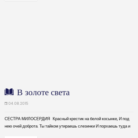
В золоте света
04.08.2015
СЕСТРА МИЛОСЕРДИЯ Красный крестик на белой косынке, И под
нею очей доброта. Ты тайком утираешь слезинки И порхаешь туда и
сюда... Словно ангел в армейской палате, Где лишь...