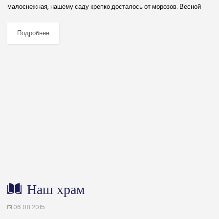
малоснежная, нашему саду крепко досталось от морозов. Весной
деревья долго болели, а старая груша и вовсе не проснулась.
Стояла с почерневшими ветками...
Подробнее
Наш храм
06.08.2015