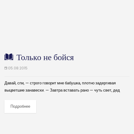
Только не бойся
05.08.2015
Давай, спи, — строго говорит мне бабушка, плотно задергивая
выцветшие занавески. — Завтра вставать рано — чуть свет, дед
ждать не будет! Я быстро зажмуриваю глаза и отворачиваюсь к
стенке. Но заснуть сразу...
Подробнее