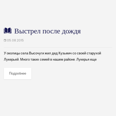
Выстрел после дождя
05.08.2015
У околицы села Высочуги жил дед Кузьмич со своей старухой
Лукерьей. Много таких семей в нашем районе. Лукерья еще
энергичная: то у себя в огороде копается, то мочальной щеткой
белит...
Подробнее