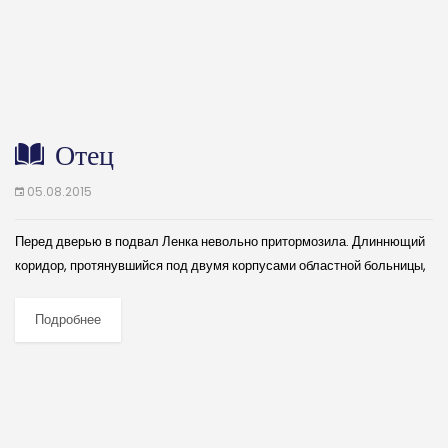
Отец
05.08.2015
Перед дверью в подвал Ленка невольно притормозила. Длиннющий
коридор, протянувшийся под двумя корпусами областной больницы,
действовал на нее угнетающе. Толстые, обмотанные фольгой, трубы
над головой давили до тошноты. В первую...
Подробнее