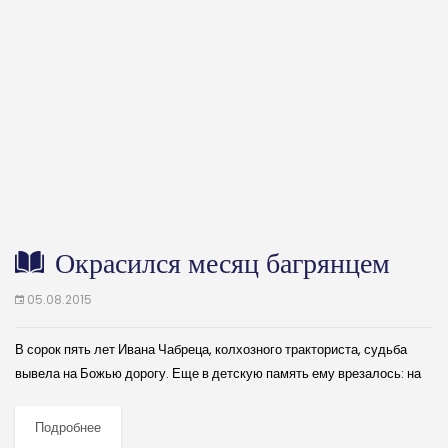
Окрасился месяц багрянцем
05.08.2015
В сорок пять лет Ивана Чабреца, колхозного тракториста, судьба
вывела на Божью дорогу. Еще в детскую память ему врезалось: на
Божьей дороге человек — так в селе с состраданием жалостливо
говорили...
Подробнее