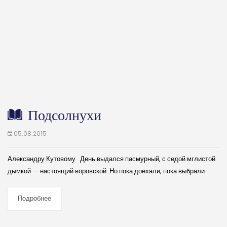
Подсолнухи
05.08.2015
Александру Кутовому День выдался пасмурный, с седой мглистой
дымкой — настоящий воровской. Но пока доехали, пока выбрали
место и спрятали велосипеды в посадке, пелена тумана начала
сползать, рассеиваться; в серых,...
Подробнее