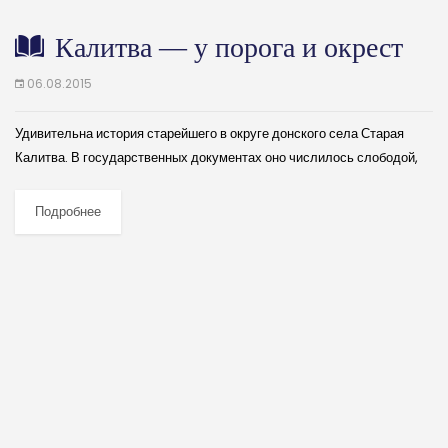
Калитва — у порога и окрест
06.08.2015
Удивительна история старейшего в округе донского села Старая
Калитва. В государственных документах оно числилось слободой,
городом, уездным и заштатным, а нынче — селом. Любовь к родному
краю подвигла учителя-краеведа Ивана Дмитриевича...
Подробнее