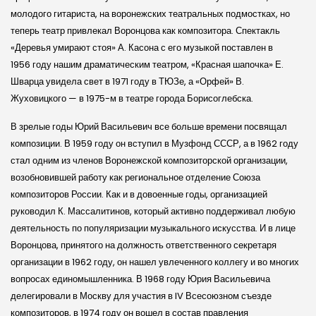
молодого гитариста, на воронежских театральных подмостках, но
теперь театр привлекал Воронцова как композитора. Спектакль
«Деревья умирают стоя» А. Касона с его музыкой поставлен в
1956 году нашим драматическим театром, «Красная шапочка» Е.
Шварца увидела свет в 1971 году в ТЮЗе, а «Орфей» В.
Жуховицкого — в 1975-м в театре города Борисоглебска.
В зрелые годы Юрий Васильевич все больше времени посвящал
композиции. В 1959 году он вступил в Музфонд СССР, а в 1962 году
стал одним из членов Воронежской композиторской организации,
возобновившей работу как региональное отделение Союза
композиторов России. Как и в довоенные годы, организацией
руководил К. Массалитинов, который активно поддерживал любую
деятельность по популяризации музыкального искусства. И в лице
Воронцова, принятого на должность ответственного секретаря
организации в 1962 году, он нашел увлеченного коллегу и во многих
вопросах единомышленника. В 1968 году Юрия Васильевича
делегировали в Москву для участия в IV Всесоюзном съезде
композиторов, в 1974 году он вошел в состав правления