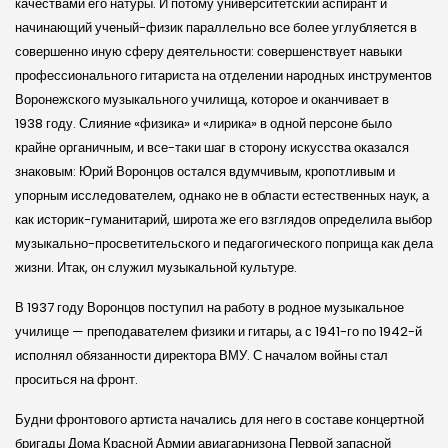
качествами его натуры. И потому университетский аспирант и
начинающий ученый-физик параллельно все более углубляется в
совершенно иную сферу деятельности: совершенствует навыки
профессионального гитариста на отделении народных инструментов
Воронежского музыкального училища, которое и оканчивает в
1938 году. Слияние «физика» и «лирика» в одной персоне было
крайне органичным, и все-таки шаг в сторону искусства оказался
знаковым: Юрий Воронцов остался вдумчивым, кропотливым и
упорным исследователем, однако не в области естественных наук, а
как историк-гуманитарий, широта же его взглядов определила выбор
музыкально-просветительского и педагогического поприща как дела
жизни. Итак, он служил музыкальной культуре.
В 1937 году Воронцов поступил на работу в родное музыкальное
училище — преподавателем физики и гитары, а с 1941-го по 1942-й
исполнял обязанности директора ВМУ. С началом войны стал
проситься на фронт.
Будни фронтового артиста начались для него в составе концертной
бригады Дома Красной Армии авиагарнизона Первой запасной