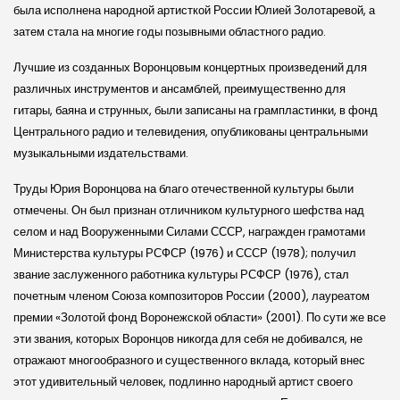
была исполнена народной артисткой России Юлией Золотаревой, а
затем стала на многие годы позывными областного радио.
Лучшие из созданных Воронцовым концертных произведений для
различных инструментов и ансамблей, преимущественно для
гитары, баяна и струнных, были записаны на грампластинки, в фонд
Центрального радио и телевидения, опубликованы центральными
музыкальными издательствами.
Труды Юрия Воронцова на благо отечественной культуры были
отмечены. Он был признан отличником культурного шефства над
селом и над Вооруженными Силами СССР, награжден грамотами
Министерства культуры РСФСР (1976) и СССР (1978); получил
звание заслуженного работника культуры РСФСР (1976), стал
почетным членом Союза композиторов России (2000), лауреатом
премии «Золотой фонд Воронежской области» (2001). По сути же все
эти звания, которых Воронцов никогда для себя не добивался, не
отражают многообразного и существенного вклада, который внес
этот удивительный человек, подлинно народный артист своего