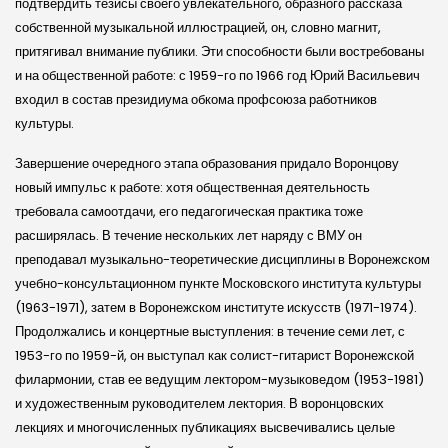
подтвердить тезисы своего увлекательного, образного рассказа
собственной музыкальной иллюстрацией, он, словно магнит,
притягивал внимание публики. Эти способности были востребованы
и на общественной работе: с 1959-го по 1966 год Юрий Васильевич
входил в состав президиума обкома профсоюза работников
культуры.
Завершение очередного этапа образования придало Воронцову
новый импульс к работе: хотя общественная деятельность
требовала самоотдачи, его педагогическая практика тоже
расширялась. В течение нескольких лет наряду с ВМУ он
преподавал музыкально-теоретические дисциплины в Воронежском
учебно-консультационном пункте Московского института культуры
(1963-1971), затем в Воронежском институте искусств (1971-1974).
Продолжались и концертные выступления: в течение семи лет, с
1953-го по 1959-й, он выступал как солист-гитарист Воронежской
филармонии, став ее ведущим лектором-музыковедом (1953-1981)
и художественным руководителем лектория. В воронцовских
лекциях и многочисленных публикациях высвечивались целые