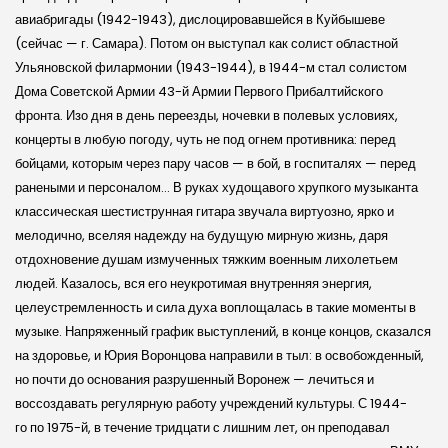
авиабригады (1942-1943), дислоцировавшейся в Куйбышеве
(сейчас — г. Самара). Потом он выступал как солист областной
Ульяновской филармонии (1943-1944), в 1944-м стал солистом
Дома Советской Армии 43-й Армии Первого Прибалтийского
фронта. Изо дня в день переезды, ночевки в полевых условиях,
концерты в любую погоду, чуть не под огнем противника: перед
бойцами, которым через пару часов — в бой, в госпиталях — перед
ранеными и персоналом… В руках худощавого хрупкого музыканта
классическая шестиструнная гитара звучала виртуозно, ярко и
мелодично, вселяя надежду на будущую мирную жизнь, даря
отдохновение душам измученных тяжким военным лихолетьем
людей. Казалось, вся его неукротимая внутренняя энергия,
целеустремленность и сила духа воплощалась в такие моменты в
музыке. Напряженный график выступлений, в конце концов, сказался
на здоровье, и Юрия Воронцова направили в тыл: в освобожденный,
но почти до основания разрушенный Воронеж — лечиться и
воссоздавать регулярную работу учреждений культуры. С 1944-
го по 1975-й, в течение тридцати с лишним лет, он преподавал