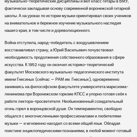
музыкально-теоретические дисциплины и вел класс гитары в ВМУ,
фактически закладывая основу современной воронежской гитарной
школы. А на уроках по истории музыки ориентировал своих учеников
на внимательное и бережное изучение музыкального наследия
нашего края, в том числе и дореволюционного.
Война отступила, народ-победитель с воодушевлением
восстанавливал страну, а Юрий Васильевич почувствовал
необходимость продолжения собственного образования в сфере
искусства. К 1952 году он окончил историко-теоретический
факультет Московского музыкально-педагогического института
имени Гнесиных (сейчас — РАМ им. Гнесиных), одновременно
занимаясь на философском факультете университета марксизма-
ленинизма при Воронежском горкоме КПСС и упорно готовя себя к
работе лектора-просветителя. Необыкновенный созидательный
огонь горел в воронцовской душе. Он темпераментно, свободно
общался с многочисленными профессионалами и любителями
музыки — и мгновенно находил со всеми общий язык. Обладая
поистине энциклопедическими познаниями, в любой момент готовый