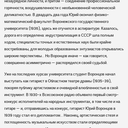
незаурядной личности, и притом — соединение профессиональной
горячности, воодушевленности с необыкновенной человеческой
деликатностью. В двадцать два года Юрий окончил физико-
математический факультет Воронежского государственного
университета (1936), здесь же отучился в аспирантуре. Казалось,
дорога его определена: индустриализация в СССР шла полным
ходом, специалисты точных и естественных наук были крайне
востребованы, для молодых образованных энтузиастов открывались
широкие перспективы… Но Воронцов иначе — как говорится,
совершенно асимметрично — распорядился своей судьбой.
Уже на последних курсах университета студент Воронцов начал
выступать как гитарист в Областном театре драмы (1935-39),
покоряя публику артистизмом и очевидной влюбленностью в свой
инструмент. В 1930-х Всесоюзное радио объявило первый смотр-
конкурс исполнителей на народных инструментах, в том числе и на
гитаре — и, отправившись на конкурс, гитарист Юрий Воронцов в
1939 году стал его дипломантом… Наконец, артистическая стезя и
поглощенность музыкальным искусством стали определяющими