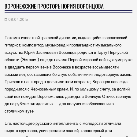
ВОРОНЕЖСКИЕ ПРОСТОРЫ ЮРИЯ ВОРОНЦОВА
08.04.2015
Потомок известной графской династии, выдающийся воронежский
гитарист, композитор, музыковед и пропагандист музыкального
искусства Юрий Васильевич Воронцов родился в Тарту Пярнуской
области (Эстония) еще до начала Первой мировой войны, а умер уже
в двадцать первом веке в Воронеже в возрасте восьмидесяти
восьми лет, составивших богатую событиями и плодотворную жизнь.
Приехав в наш город в десятилетнем возрасте, Воронцов навсегда
породнился с Черноземным краем. И, по большому счету, за долгий
свой век покидал Воронеж лишь дважды: в Великую Отечественную
да на рубеже пятидесятых — для получения образования в
столичном вузе.
Его, настоящего русского интеллигента, с молодости отличала
широта кругозора, универсализм знаний, характерный для