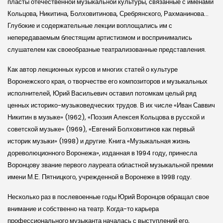
пласты отечественной музыкальной культуры, связанные с именами
Кольцова, Никитина, Болховитинова, Сребрянского, Рахманинова…
Глубокие и содержательные лекции воплощались им с
непередаваемым блестящим артистизмом и воспринимались
слушателем как своеобразные театрализованные представления.
Как автор лекционных курсов и многих статей о культуре
Воронежского края, о творчестве его композиторов и музыкальных
исполнителей, Юрий Васильевич оставил потомкам целый ряд
ценных историко-музыковедческих трудов. В их числе «Иван Саввич
Никитин в музыке» (1962), «Поэзия Алексея Кольцова в русской и
советской музыке» (1969), «Евгений Болховитинов как первый
историк музыки» (1998) и другие. Книга «Музыкальная жизнь
дореволюционного Воронежа», изданная в 1994 году, принесла
Воронцову звание первого лауреата областной музыкальной премии
имени М.Е. Пятницкого, учрежденной в Воронеже в 1998 году.
Несколько раз в послевоенные годы Юрий Воронцов обращал свое
внимание и собственно на театр. Когда-то карьера
профессионального музыканта началась с выступлений его,