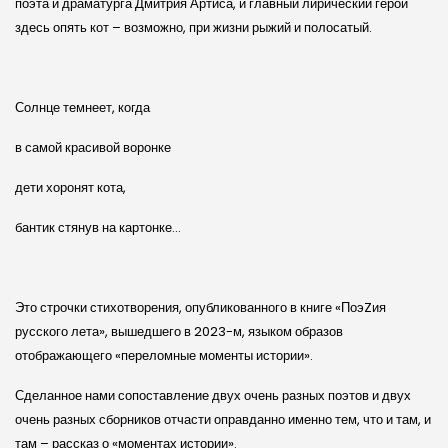
поэта и драматурга Дмитрия Артиса, и главный лирический герой
здесь опять кот – возможно, при жизни рыжий и полосатый.
Солнце темнеет, когда
в самой красивой воронке
дети хоронят кота,
бантик стянув на картонке…
Это строчки стихотворения, опубликованного в книге «ПоэZия
русского лета», вышедшего в 2023-м, языком образов
отображающего «переломные моменты истории».
Сделанное нами сопоставление двух очень разных поэтов и двух
очень разных сборников отчасти оправданно именно тем, что и там, и
там – рассказ о «моментах истории».