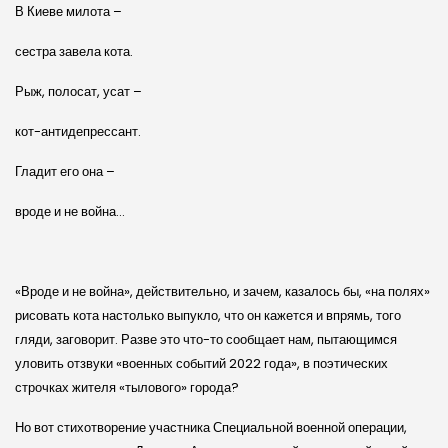
В Киеве милота –
сестра завела кота.
Рыж, полосат, усат –
кот-антидепрессант.
Гладит его она –
вроде и не война…
«Вроде и не война», действительно, и зачем, казалось бы, «на полях»
рисовать кота настолько выпукло, что он кажется и впрямь, того
гляди, заговорит. Разве это что-то сообщает нам, пытающимся
уловить отзвуки «военных событий 2022 года», в поэтических
строчках жителя «тылового» города?
Но вот стихотворение участника Специальной военной операции,