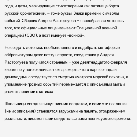
года, и даты, маркирующие стихотворения как латиница борта
русской бронетехники, – тоже буквы. Знаки времени, символы
событий. Сборник Андрея Расторгуева – своеобразная летопись
того, что официальные лица называют Специальной военной
операцией (СВО), а поэт именует «войной».
Но создать летопись необъявленного и подобрать метафоры к
аббревиатурам даже поэту непросто, ежедневник у Андрея
Расторгуева получился странным – уже девятнадцатого февраля
киевляне у него оклеивают окна, смерть «того царя со чада и
домочадцы» соседствует со смертью «матроса морской пехоты», а
упоминание грозных событий перемежается с описаниями быта и
размышлениями о котиках.
Школьницы сегодня пишут письма солдатам, и сами эти послания
(не их описания) становятся зарубками на память, отображением
реальности, письменными свидетельствами неописуемого времени: