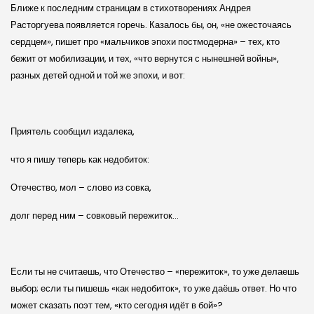
Ближе к последним страницам в стихотворениях Андрея
Расторгуева появляется горечь. Казалось бы, он, «не ожесточаясь
сердцем», пишет про «мальчиков эпохи постмодерна» – тех, кто
бежит от мобилизации, и тех, «что вернутся с нынешней войны»,
разных детей одной и той же эпохи, и вот:
Приятель сообщил издалека,
что я пишу теперь как недобиток:
Отечество, мол – слово из совка,
долг перед ним – совковый пережиток…
Если ты не считаешь, что Отечество – «пережиток», то уже делаешь
выбор; если ты пишешь «как недобиток», то уже даёшь ответ. Но что
может сказать поэт тем, «кто сегодня идёт в бой»?