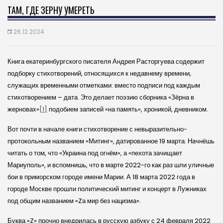
ТАМ, ГДЕ ЗЕРНУ УМЕРЕТЬ
26.12.2024
Книга екатеринбургского писателя Андрея Расторгуева содержит
подборку стихотворений, относящихся к недавнему времени,
служащих временными отметками: вместо подписи под каждым
стихотворением – дата. Это делает поэзию сборника «Зёрна в
жерновах»
[1]
подобием записей «на память», хроникой, дневником.
Вот почти в начале книги стихотворение с невыразительно-
протокольным названием «Митинг», датированное 19 марта. Начнёшь
читать о том, что «Украина под огнём», а «пехота зачищает
Мариуполь», и вспомнишь, что в марте 2022-го как раз шли уличные
бои в приморском городе имени Марии. А 18 марта 2022 года в
городе Москве прошли политический митинг и концерт в Лужниках
под общим названием «Zа мир без нацизма».
Буква «Z» прочно внедрилась в русскую азбуку с 24 февраля 2022