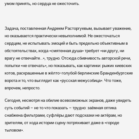
умом принять, но сердца не ожесточить.
Задача, поставленная Андреем Расторгуевым, вызывает уважение,
но оказывается практически невыполнимой. Не ожесточаться
сердцем, не испытывать эмоций и быть предельно объективным в
обстоятельствах, когда «смятенная душа» требует «ни другу, ни
врагу не отвечайте…», трудно. Отсюда сбивчивость авторской речи,
попытки «не отвечать», но показывать, как картинки: рыжих киевских
котов, раскрашенные в жёлто-голубой берлинские Бранденбургские
ворота и то, что выглядит как «русская межусобица». Что тоже,
впрочем, непросто.
Сегодня, несмотря на обилие всевозможных экранов, даже увидеть
суть событий – не то что показать – трудно: заёмная оптика
снабжена фильтрами, суфлёры дают подсказки не актёрам, но
зрителям, от хода истории сцену потряхивает даже в «городе
тыловом».