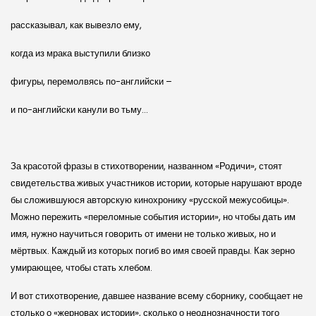
рассказывал, как вывезло ему,
когда из мрака выступили близко
фигуры, перемолвясь по-английски –
и по-английски канули во тьму…
За красотой фразы в стихотворении, названном «Родичи», стоят
свидетельства живых участников истории, которые нарушают вроде
бы сложившуюся авторскую кинохронику «русской межусобицы».
Можно пережить «переломные события истории», но чтобы дать им
имя, нужно научиться говорить от имени не только живых, но и
мёртвых. Каждый из которых погиб во имя своей правды. Как зерно
умирающее, чтобы стать хлебом.
И вот стихотворение, давшее название всему сборнику, сообщает не
столько о «жерновах истории», сколько о неоднозначности того