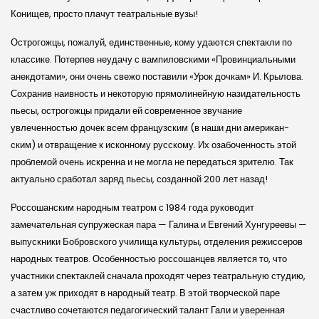
Конищев, просто плачут театральные вузы!
Острогожцы, пожалуй, единственные, кому удаются спектакли по
классике. Потерпев неудачу с вампилов­скими «Провинциальными
анекдотами», они очень свежо поставили «Урок дочкам» И. Крылова.
Сохранив наив­ность и некоторую прямолинейную назидательность
пьесы, острогожцы придали ей современное звучание
увлеченностью дочек всем француз­ским (в наши дни американ­
ским) и отвращение к исконному рус­скому. Их озабоченность этой
проблемой очень искренна и не могла не передаться зрителю. Так
актуально сработал заряд пьесы, созданной 200 лет назад!
Россошан­ским народным театром с 1984 года руководит
замечательная супруже­ская пара — Галина и Евгений Хунгуреевы —
выпускники Бобров­ского училища культуры, отделения режиссеров
народных театров. Особенностью россошанцев является то, что
участники спектаклей сначала проходят через театральную студию,
а затем уж приходят в народный театр. В этой творче­ской паре
счастливо сочетаются педагогиче­ский талант Гали и уверенная