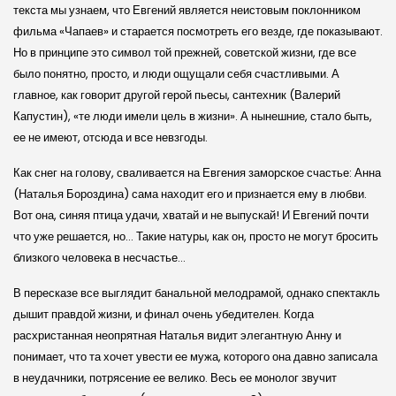
текста мы узнаем, что Евгений является неистовым поклонником
фильма «Чапаев» и старается посмотреть его везде, где показывают.
Но в принципе это символ той прежней, совет­ской жизни, где все
было понятно, просто, и люди ощущали себя счастливыми. А
главное, как говорит другой герой пьесы, сантехник (Валерий
Капустин), «те люди имели цель в жизни». А нынешние, стало быть,
ее не имеют, отсюда и все невзгоды.
Как снег на голову, сваливается на Евгения замор­ское счастье: Анна
(Наталья Бороздина) сама находит его и признается ему в любви.
Вот она, синяя птица удачи, хватай и не выпускай! И Евгений почти
что уже решается, но… Такие натуры, как он, просто не могут бросить
близкого человека в несчастье…
В пересказе все выглядит банальной мелодрамой, однако спектакль
дышит правдой жизни, и финал очень убедителен. Когда
расхристанная неопрятная Наталья видит элегантную Анну и
понимает, что та хочет увести ее мужа, которого она давно записала
в неудачники, потрясение ее велико. Весь ее монолог звучит