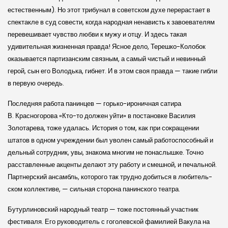
естественным). Но этот трибунал в совет­ском духе перерастает в
спектакле в суд совести, когда народная ненависть к завоевателям
перевешивает чувство любви к мужу и отцу. И здесь такая
удивительная жизненная правда! Ясное дело, Терешко-Колобок
оказывается партизан­ским связным, а самый чистый и невинный
герой, сын его Володька, гибнет. И в этом своя правда — такие гибли
в первую очередь.
Последняя работа панинцев — горько-ироничная сатира
В. Красногорова «Кто-то должен уйти» в постановке Василия
Золотарева, тоже удалась. История о том, как при сокращении
штатов в одном учреждении был уволен самый работоспособный и
дельный сотрудник, увы, знакома многим не понаслышке. Точно
расставленные акценты делают эту работу и смешной, и печальной.
Партнер­ский ансамбль, которого так трудно добиться в любитель­
ском коллективе, — сильная сторона панин­ского театра.
Бутурлинов­ский народный театр — тоже постоянный участник
фестиваля. Его руководитель с гоголев­ской фамилией Вакула на