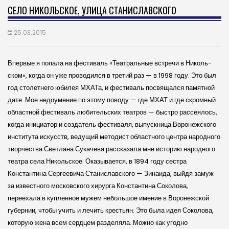
СЕЛО НИКОЛЬСКОЕ, УЛИЦА СТАНИСЛАВСКОГО
25.03.2015
Впервые я попала на фестиваль «Театральные встречи в Ни­коль­
ском», когда он уже проводился в третий раз — в 1998 го­ду. Это был
год столетнего юбилея МХАТа, и фестиваль посвящался памятной
дате. Мое недоумение по этому поводу — где МХАТ и где скромный
областной фестиваль любитель­ских театров — быстро рассеялось,
когда инициатор и создатель фестиваля, выпускница Воронеж­ского
института искусств, ведущий методист областного центра народного
творчества Светлана Сукачева рассказала мне историю народного
театра села Николь­ское. Оказывается, в 1894 году сестра
Константина Сергеевича Станислав­ского — Зинаида, выйдя замуж
за известного москов­ского хирурга Константина Соколова,
переехала в купленное мужем небольшое имение в Воронеж­ской
губернии, чтобы учить и лечить крестьян. Это была идея Соколова,
которую жена всем сердцем разделяла. Можно как угодно