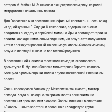
авторов М. Мэйо и М. Эннекена в экс­центриче­ском рисунке ролей
метрдотеля и начальницы приюта.
Для Горбатенко был поставлен бенефисный спектакль «Шесть блюд
из одной курицы» Г. Слуцки. К сожалению, содержание пье­ски
сводится к анекдоту о еврей­ской маме, но Ирина обогащает героиню
своими наблюдениями, своим видением, и в результате получается
хотя и слегка утрированный, но весьма узнаваемый образ мамочки,
безумно любящей сына и на все готовой ради него.
В поставленной к юбилею фестиваля комедии югослав­ского
драматурга Б. Ну­­шича «Госпожа министерша» Горбатенко вновь
блеснула в роли мещанки, волею случая вознесенной к вершинам
власти.
Очень своеобразен Александр Межевитин, так сказать, мастер
эпизода. Когда он на сцене, то приковывает к себе внимание
постоянным пребыванием в образе. Запомнился он и в спектакле
«Любовь — книга золотая», и особенно в «Квадратуре круга»