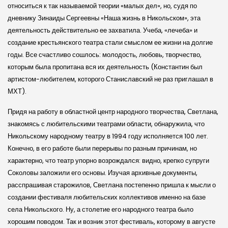
относиться к так называемой теории «малых дел», но, судя по
дневнику Зинаиды Сергеевны «Наша жизнь в Николь­ском», эта
деятельность действительно ее захватила. Учеба, «лечеба» и
создание крестьян­ского театра стали смыслом ее жизни на долгие
годы. Все счастливо сошлось: молодость, любовь, творчество,
которым была пропитана вся их деятельность (Константин был
артистом-любителем, которого Станислав­ский не раз приглашал в
МХТ).
Придя на работу в областной центр народного творчества, Светлана,
знакомясь с любитель­скими театрами области, обнаружила, что
Николь­скому народному театру в 1994 году исполняется 100 лет.
Конечно, в его работе были перерывы по разным причинам, но
характерно, что театр упорно возрождался: видно, крепко супруги
Соколовы заложили его основы. Изучая архивные документы,
расспрашивая старожилов, Светлана постепенно пришла к мысли о
создании фестиваля любитель­ских коллективов именно на базе
села Николь­ского. Ну, а столетие его народного театра было
хорошим поводом. Так и возник этот фестиваль, которому в августе