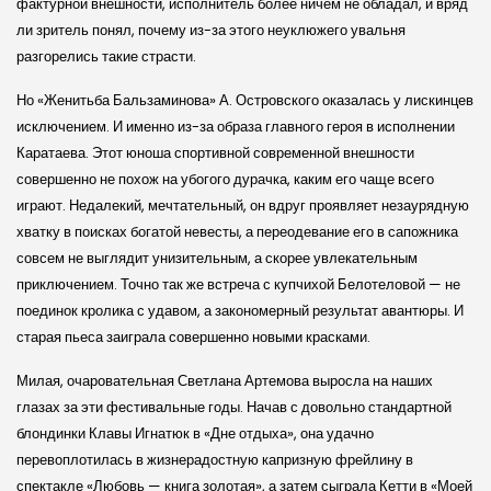
фактурной внешности, исполнитель более ничем не обладал, и вряд
ли зритель понял, почему из-за этого неуклюжего увальня
разгорелись такие страсти.
Но «Женитьба Бальзаминова» А. Ос­тров­ского оказалась у ли­скинцев
исключением. И именно из-за образа главного героя в исполнении
Каратаева. Этот юноша спортивной современной внешности
совершенно не похож на убогого дурачка, каким его чаще всего
играют. Недалекий, мечтательный, он вдруг проявляет незаурядную
хватку в поисках богатой невесты, а переодевание его в сапожника
совсем не выглядит унизительным, а скорее увлекательным
приключением. Точно так же встреча с купчихой Белотеловой — не
поединок кролика с удавом, а закономерный результат авантюры. И
старая пьеса заиграла совершенно новыми красками.
Милая, очаровательная Светлана Артемова выросла на наших
глазах за эти фестивальные годы. Начав с довольно стандартной
блондинки Клавы Игнатюк в «Дне отдыха», она удачно
перевоплотилась в жизнерадостную капризную фрейлину в
спектакле «Любовь — книга золотая», а затем сыграла Кетти в «Моей