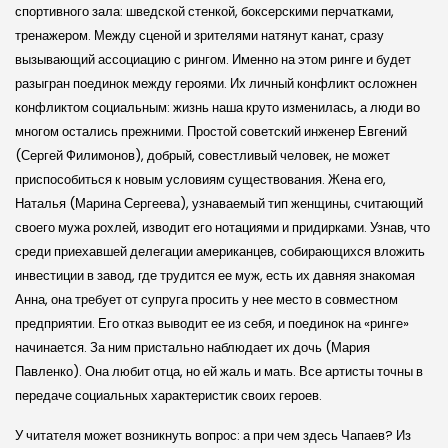
спор­тивного зала: швед­ской стенкой, бок­сер­скими перчатками,
тренажером. Между сценой и зрителями натянут канат, сразу
вызывающий ассоциацию с рингом. Именно на этом ринге и будет
разыгран поединок между героями. Их личный конфликт осложнен
конфликтом социальным: жизнь наша круто изменилась, а люди во
многом остались прежними. Простой совет­ский инженер Евгений
(Сергей Филимонов), добрый, совестливый человек, не может
приспособиться к новым условиям существования. Жена его,
Наталья (Марина Сергеева), узнаваемый тип женщины, считающий
своего мужа рохлей, изводит его нотациями и придирками. Узнав, что
среди приехавшей делегации американцев, собирающихся вложить
инвестиции в завод, где трудится ее муж, есть их давняя знакомая
Анна, она требует от супруга просить у нее место в совмест­ном
предприятии. Его отказ выводит ее из себя, и поединок на «ринге»
начинается. За ним пристально наблюдает их дочь (Мария
Павленко). Она любит отца, но ей жаль и мать. Все артисты точны в
передаче социальных характеристик своих героев.
У читателя может возникнуть вопрос: а при чем здесь Чапаев? Из