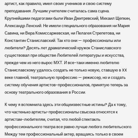
артист, как правило, имел своих учеников и свою систему
преподавания. Лучшим учителем считалась сама сцена.
Крупнейшими педагогами были Иван Дмитрев­ский, Михаил Щепкин,
Александр Лен­ский. Не имели специального образования ни Мария
Савина, ни Вера Комиссаржев­ская, ни Пелагея Стрепетова, ни
Константин Станислав­ский. Так кто они — профессионалы или
любители? Десять лет драматиче­ский кружок Станислав­ского
существовал при обществе Любителей литературы и искусства,
прежде чем из него вырос МХТ. И все-таки именно любителю
Станислав­скому удалось создать не только новую, ставшую в XX
веке главной, театральную профессию — режиссер, но и создать
систему обучения артистов-профессионалов, принятую теперь за
основу театрального образования в России.
К чему я вспомнила здесь эти общеизвестные истины? Да к тому,
что частенько артисты-профессионалы свысока относятся к
артистам-любителям, считая, что любой спектакль
профессионального театра все равно лучше любого любитель­ского.
Между тем профессиональный актер, вращаясь только в своем