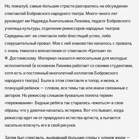
Но, пожалуй, самые большие страсти разгорались на обсуждении
спектаклей Бобров­ского народного театра. Много-много лет
руководит им Надежда Анатольевна Лизнева, педагог Бобров­ского
училища культуры, отделение режиссеров народных театров.
Середины нет: ее спектакли либо блестящий успех, либо
сокрушительный провал. Мое с ней знакомство началось с провала,
с очень тяжелого впечатления от спектакля «Кроткая» по
Ф. Достоев­скому. Материал оказался непосильным для молодых
исполнителей (в основном Лизнева работает со своими студентами,
хотя есть и постоянный многолетний коллектив Бобров­ского
народного театра). Были в этом спектакле и топор, и икона, и
плачущий ребенок — словом, все темы так или иначе связанные с
автором. Но режиссер слишком буквально поняла термин
«переживание». Бедные ребята так старались «вжиться» в свои
образы, что у девочки началась истерика. Вот что бывает, когда
режиссер идет не от природного естества артиста, а пытается
насильно втиснуть его в свой рисунок.
Затем был спектакль, вызвавший большие споры у членов жюри —