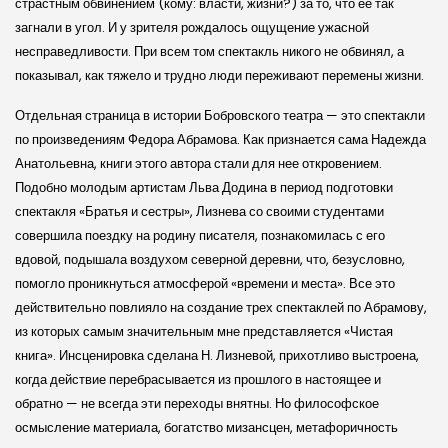
страстным обвинением (кому: власти, жизни?) за то, что ее так
загнали в угол. И у зрителя рождалось ощущение ужасной
несправедливости. При всем том спектакль никого не обвинял, а
показывал, как тяжело и трудно люди переживают перемены жизни.
Отдельная страница в истории Боб­ров­ского театра — это спектакли
по произведениям Федора Абрамова. Как признается сама Надежда
Анатольевна, книги этого автора стали для нее откровением.
Подобно молодым артистам Льва Додина в период подготовки
спектакля «Братья и сестры», Лизнева со своими студентами
совершила поездку на родину писателя, познакомилась с его
вдовой, подышала воздухом северной деревни, что, безусловно,
помогло проникнуться атмосферой «времени и места». Все это
действительно повлияло на создание трех спектаклей по Абрамову,
из которых самым значительным мне представляется «Чистая
книга». Инсценировка сделана Н. Лизневой, прихотливо выстроена,
когда действие перебрасывается из прошлого в настоящее и
обратно — не всегда эти переходы внятны. Но философ­ское
осмысление материала, богатство мизансцен, метафоричность