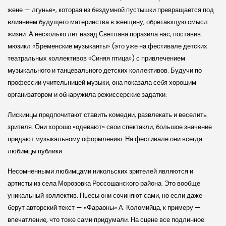
жене — лгунье», которая из бездумной пустышки превращается под
влиянием будущего материнства в женщину, обретающую смысл
жизни. А несколько лет назад Светлана поразила нас, поставив
мюзикл «Бремен­ские музыканты» (это уже на фестивале дет­ских
театральных коллективов «Синяя птица») с привлечением
музыкального и танцевального дет­ских коллективов. Будучи по
профессии учительницей музыки, она показала себя хорошим
организатором и обнаружила режиссер­ские задатки.
Ли­скинцы предпочитают ставить комедии, развлекать и веселить
зрителя. Они хорошо «одевают» свои спектакли, большое значение
придают музыкальному оформлению. На фестивале они всегда —
любимцы публики.
Несомненными любимцами николь­ских зрителей являются и
артисты из села Морозовка Россошан­ского района. Это вообще
уникальный коллектив. Пьесы они сочиняют сами, но если даже
берут автор­ский текст — «Фараоны» А. Коломийца, к примеру —
впечатление, что тоже сами придумали. На сцене все подлинное: