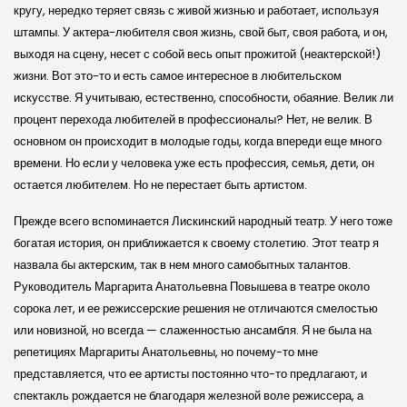
кругу, нередко теряет связь с живой жизнью и работает, используя
штампы. У актера-любителя своя жизнь, свой быт, своя работа, и он,
выходя на сцену, несет с собой весь опыт прожитой (неактер­ской!)
жизни. Вот это-то и есть самое интересное в любитель­ском
искусстве. Я учитываю, естественно, способности, обаяние. Велик ли
процент перехода любителей в профессионалы? Нет, не велик. В
основном он происходит в молодые годы, когда впереди еще много
времени. Но если у человека уже есть профессия, семья, дети, он
остается любителем. Но не перестает быть артистом.
Прежде всего вспоминается Ли­скин­ский народный театр. У него тоже
богатая история, он приближается к своему столетию. Этот театр я
назвала бы актер­ским, так в нем много самобытных талантов.
Руководитель Маргарита Анатольевна Повышева в театре около
сорока лет, и ее режиссер­ские решения не отличаются смелостью
или новизной, но всегда — слаженностью ансамбля. Я не была на
репетициях Маргариты Анатольевны, но почему-то мне
представляется, что ее артисты постоянно что-то предлагают, и
спектакль рождается не благодаря железной воле режиссера, а