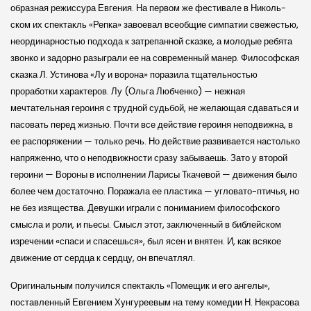
образная режиссура Евгения. На первом же фестивале в Николь­
ском их спектакль «Репка» завоевал всеобщие симпатии свежестью,
неординарностью подхода к затрепанной сказке, а молодые ребята
звонко и задорно разыграли ее на современный манер. Философ­ская
сказка Л. Устинова «Лу и ворона» поразила тщательностью
проработки характеров. Лу (Ольга Любченко) — нежная
мечтательная героиня с трудной судьбой, не желающая сдаваться и
пасовать перед жизнью. Почти все действие героиня неподвижна, в
ее распоряжении — только речь. Но действие развивается настолько
напряженно, что о неподвижности сразу забываешь. Зато у второй
героини — Вороны в исполнении Ларисы Ткачевой — движения было
более чем достаточно. Поражала ее пластика — угловато-птичья, но
не без изящества. Девушки играли с пониманием философ­ского
смысла и роли, и пьесы. Смысл этот, заключенный в библей­ском
изречении «спаси и спасешься», был ясен и внятен. И, как всякое
движение от сердца к сердцу, он впечатлял.
Оригинальным получился спектакль «Помещик и его ангелы»,
поставленный Евгением Хунгуреевым на тему комедии Н. Некрасова