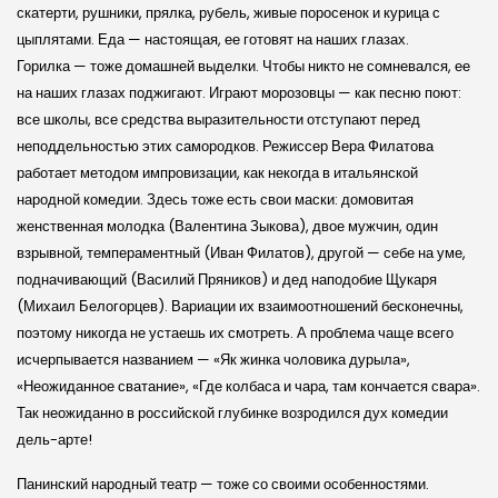
скатерти, рушники, прялка, рубель, живые поросенок и курица с
цыплятами. Еда — настоящая, ее готовят на наших глазах.
Горилка — тоже домашней выделки. Чтобы никто не сомневался, ее
на наших глазах поджигают. Играют морозовцы — как песню поют:
все школы, все средства выразительности отступают перед
неподдельностью этих самородков. Режиссер Вера Филатова
работает методом импровизации, как некогда в итальян­ской
народной комедии. Здесь тоже есть свои ма­ски: домовитая
женственная молодка (Валентина Зыкова), двое мужчин, один
взрывной, темпераментный (Иван Филатов), другой — себе на уме,
подначивающий (Василий Пряников) и дед наподобие Щукаря
(Михаил Белогорцев). Вариации их взаимоотношений бесконечны,
поэтому никогда не устаешь их смотреть. А проблема чаще всего
исчерпывается названием — «Як жинка чоловика дурыла»,
«Неожиданное сватание», «Где колбаса и чара, там кончается свара».
Так неожиданно в россий­ской глубинке возродился дух комедии
дель-арте!
Панин­ский народный театр — тоже со своими особенностями.