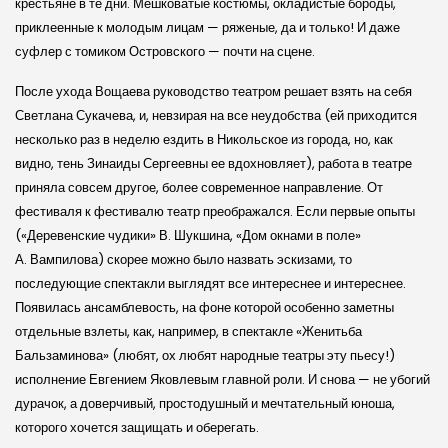
крестьяне в те дни. Мешковатые костюмы, окладистые бороды,
приклеенные к молодым лицам — ряженые, да и только! И даже
суфлер с томиком Остров­ского — почти на сцене.
После ухода Вощаева руководство театром решает взять на себя
Светлана Сукачева, и, невзирая на все неудобства (ей приходится
несколько раз в неделю ездить в Николь­ское из города, но, как
видно, тень Зинаиды Сергеевны ее вдохновляет), работа в театре
приняла совсем другое, более современное направление. От
фестиваля к фестивалю театр преображался. Если первые опыты
(«Деревен­ские чудики» В. Шукшина, «Дом окнами в поле»
А. Вампилова) скорее можно было назвать э­скизами, то
последующие спектакли выглядят все интереснее и интереснее.
Появилась ансамблевость, на фоне которой особенно заметны
отдельные взлеты, как, например, в спектакле «Женитьба
Бальзаминова» (любят, ох любят народные театры эту пьесу!)
исполнение Евгением Яковлевым главной роли. И снова — не убогий
дурачок, а доверчивый, простодушный и мечтательный юноша,
которого хочется защищать и оберегать.