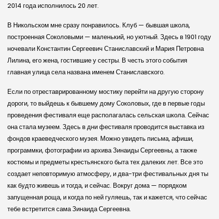
2014 года исполнилось 20 лет.
В Николь­ском мне сразу понравилось. Клуб — бывшая школа,
построенная Соколовыми — маленький, но уютный. Здесь в 1901 году
ночевали Константин Сергеевич Станислав­ский и Мария Петровна
Лилина, его жена, гостившие у сестры. В честь этого события
главная улица села названа именем Станислав­ского.
Если по отреставрированному мостику перейти на другую сторону
дороги, то выйдешь к бывшему дому Соколовых, где в первые годы
проведения фестиваля еще располагалась сель­ская школа. Сейчас
она стала музеем. Здесь в дни фестиваля проводится выставка из
фондов краеведче­ского музея. Можно увидеть письма, афиши,
программки, фотографии из архива Зинаиды Сергеевны, а также
костюмы и предметы крестьян­ского быта тех далеких лет. Все это
создает неповторимую атмосферу, и два-три фестивальных дня ты
как будто живешь и тогда, и сейчас. Вокруг до­ма — порядком
запущенная роща, и когда по ней гуляешь, так и кажется, что сейчас
тебе встретится сама Зинаида Сергеевна.