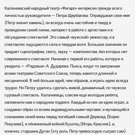
Калачеев­ский народный театр «Фигаро» интересен прежде всего
личностью руководителя — Петра Щербакова. Оправдывая свое имя
(Петр значит камень), он всегда очень настойчив и тверд в
проведении своей линии, напорист в работе с артистами и в
обсуждении спектаклей. Это самый «муж­ской» режиссер, и в
спектаклях ощущаются сила и твердая воля. Большое значение он
придает сценографии, свету, звуку — компонентам, без которых нет
современного спектакля. Начиная с первой его работы, которую я
увидела — «Рядовые» А. Дударева. Пьеса, когда-то заигранная
всеми театрами Совет­ского Союза, теперь кажется длинной и
несценичной. В ней больше идей, чем образов, а играть идею всегда
трудно. Но Петру удалось сделать живой, динамичный, по-муж­ски
суровый спектакль. Калачеевцы, совсем еще молодые ребята,
напомнили нам о народном подвиге. Каждый из них не идею играл, а
создавал образ со всеми индивидуальными чертами: и мучающийся
сознанием своей вины перед погибшей семьей Дервоед (Борис
Покузиев), и обожженный войной Буштец (Игорь Краснов), и,
конечно, старшина Дугин (эту роль Петр превосходно сыграл сам).