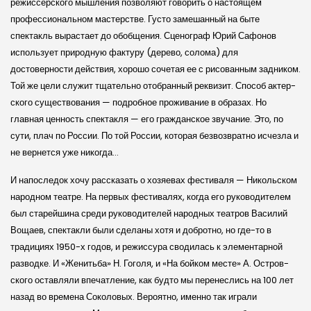
режиссер­ского мышления позволяют говорить о настоящем
профессиональном мастерстве. Густо замешанный на быте
спектакль вырастает до обобщения. Сценограф Юрий Сафонов
использует природную фактуру (дерево, солома) для
достоверности действия, хорошо сочетая ее с рисованным задником.
Той же цели служит тщательно отобранный реквизит. Способ актер­
ского существования — подробное проживание в образах. Но
главная ценность спектакля — его граждан­ское звучание. Это, по
сути, плач по России. По той России, которая безвозвратно исчезла и
не вернется уже никогда…
И напоследок хочу рассказать о хозяевах фестиваля — Николь­ском
народном театре. На первых фестивалях, когда его руководителем
был старейшина среди руководителей народных театров Василий
Вощаев, спектакли были сделаны хотя и добротно, но где-то в
традициях 1950-х годов, и режиссура сводилась к элементарной
разводке. И «Женитьба» Н. Гоголя, и «На бойком месте» А. Остров­
ского оставляли впечатление, как будто мы перенеслись на 100 лет
назад во времена Соколовых. Вероятно, именно так играли