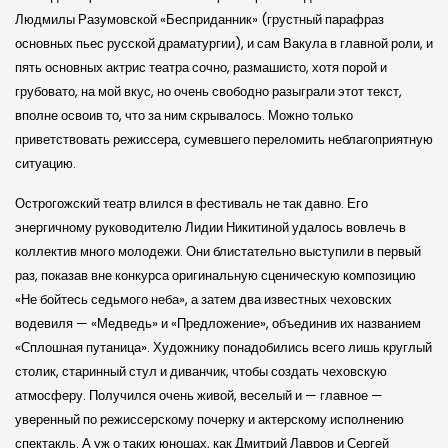
Людмилы Разумов­ской «Бесприданник» (грустный парафраз
основных пьес рус­ской драматургии), и сам Вакула в главной роли, и
пять основных актрис театра сочно, размашисто, хотя порой и
грубовато, на мой вкус, но очень свободно разыграли этот текст,
вполне освоив то, что за ним скрывалось. Можно только
приветствовать режиссера, сумевшего переломить неблагоприятную
ситуацию.
Острогож­ский театр влился в фестиваль не так давно. Его
энергичному руководителю Лидии Никитиной удалось вовлечь в
коллектив много молодежи. Они блистательно выступили в первый
раз, показав вне конкурса оригинальную сцениче­скую композицию
«Не бойтесь седьмого неба», а затем два известных чехов­ских
водевиля — «Медведь» и «Предложение», объединив их названием
«Сплошная путаница». Художнику понадобились всего лишь круглый
столик, старинный стул и диванчик, чтобы создать чехов­скую
атмосферу. Получился очень живой, веселый и — главное —
уверенный по режиссер­скому почерку и актер­скому исполнению
спектакль. А уж о таких юношах, как Дмитрий Лавров и Сергей