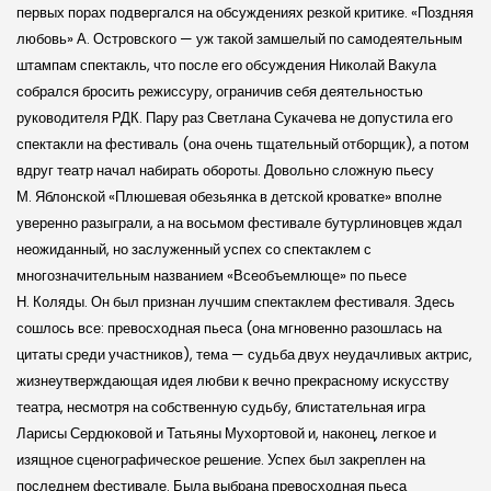
первых порах подвергался на обсуждениях резкой критике. «Поздняя
любовь» А. Остров­ского — уж такой замшелый по самодеятельным
штампам спектакль, что после его обсуждения Николай Вакула
собрался бросить режиссуру, ограничив себя деятельностью
руководителя РДК. Пару раз Светлана Сукачева не допустила его
спектакли на фестиваль (она очень тщательный отборщик), а потом
вдруг театр начал набирать обороты. Довольно сложную пьесу
М. Яблон­ской «Плюшевая обезьянка в дет­ской кроватке» вполне
уверенно разыграли, а на восьмом фестивале бутурлиновцев ждал
неожиданный, но заслуженный успех со спектаклем с
многозначительным названием «Всеобъемлюще» по пьесе
Н. Коляды. Он был признан лучшим спектаклем фестиваля. Здесь
сошлось все: превосходная пьеса (она мгновенно разошлась на
цитаты среди участников), тема — судьба двух неудачливых актрис,
жизнеутверждающая идея любви к вечно прекрасному искусству
театра, несмотря на собственную судьбу, блистательная игра
Ларисы Сердюковой и Татьяны Мухортовой и, наконец, легкое и
изящное сценографиче­ское решение. Успех был закреплен на
последнем фестивале. Была выбрана превосходная пьеса