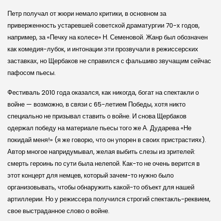
Петр получал от жюри немало критики, в основном за
приверженность устаревшей совет­ской драматургии 70-х годов,
например, за «Печку на колесе» Н. Семеновой. Жанр был обозначен
как комедия-лубок, и интонации эти прозвучали в режиссер­ских
заставках, но Щербаков не справился с фальшиво звучащим сейчас
пафосом пьесы.
Фестиваль 2010 года оказался, как никогда, богат на спектакли о
войне — возможно, в связи с 65-летием Победы, хотя никто
специально не призывал ставить о войне. И снова Щербаков
одержал победу на материале пьесы того же А. Дударева «Не
покидай меня!» (я же говорю, что он упорен в своих пристрастиях).
Автор многое напридумывал, желая выбить слезы из зрителей:
смерть героинь по сути была нелепой. Как-то не очень верится в
этот концерт для немцев, который зачем-то нужно было
организовывать, чтобы обнаружить какой-то объект для нашей
артиллерии. Но у режиссера получился строгий спектакль-реквием,
свое выстраданное слово о войне.