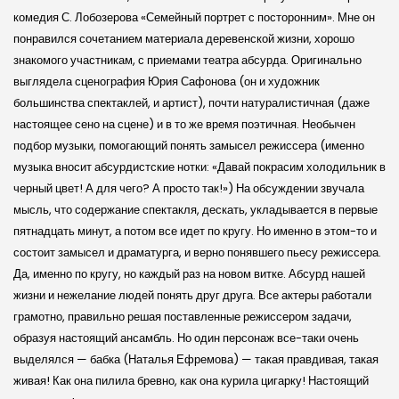
комедия С. Лобозерова «Семейный портрет с посторонним». Мне он
понравился сочетанием материала деревен­ской жизни, хорошо
знакомого участникам, с приемами театра абсурда. Оригинально
выглядела сценография Юрия Сафонова (он и художник
большинства спектаклей, и артист), почти натуралистичная (даже
настоящее сено на сцене) и в то же время поэтичная. Необычен
подбор музыки, помогающий понять замысел режиссера (именно
музыка вносит абсурдист­ские нотки: «Давай покрасим холодильник в
черный цвет! А для чего? А просто так!») На обсуждении звучала
мысль, что содержание спектакля, дескать, укладывается в первые
пятнадцать минут, а потом все идет по кругу. Но именно в этом-то и
состоит замысел и драматурга, и верно понявшего пьесу режиссера.
Да, именно по кругу, но каждый раз на новом витке. Абсурд нашей
жизни и нежелание людей понять друг друга. Все актеры работали
грамотно, правильно решая поставленные режиссером задачи,
образуя настоящий ансамбль. Но один персонаж все-таки очень
выделялся — бабка (Наталья Ефремова) — такая правдивая, такая
живая! Как она пилила бревно, как она курила цигарку! Настоящий