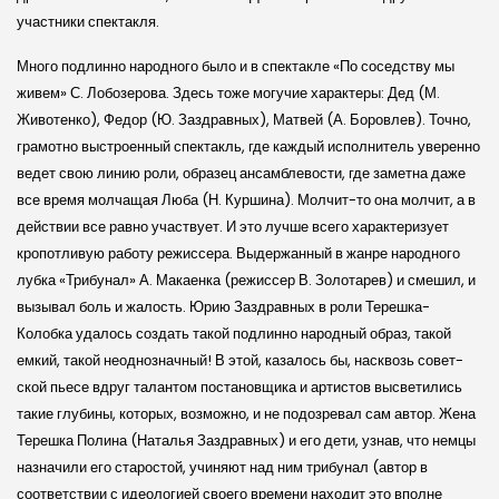
участники спектакля.
Много подлинно народного было и в спектакле «По соседству мы
живем» С. Лобозерова. Здесь тоже могучие характеры: Дед (М.
Животенко), Федор (Ю. Заздравных), Матвей (А. Боровлев). Точно,
грамотно выстроенный спектакль, где каждый исполнитель уверенно
ведет свою линию роли, образец ансамблевости, где заметна даже
все время молчащая Люба (Н. Куршина). Молчит-то она молчит, а в
действии все равно участвует. И это лучше всего характеризует
кропотливую работу режиссера. Выдержанный в жанре народного
лубка «Трибунал» А. Макаенка (режиссер В. Золотарев) и смешил, и
вызывал боль и жалость. Юрию Заздравных в роли Терешка-
Колобка удалось создать такой подлинно народный образ, такой
емкий, такой неоднозначный! В этой, казалось бы, насквозь совет­
ской пьесе вдруг талантом постановщика и артистов высветились
такие глубины, которых, возможно, и не подозревал сам автор. Жена
Терешка Полина (Наталья Заздравных) и его дети, узнав, что немцы
назначили его старостой, учиняют над ним трибунал (автор в
соответствии с идеологией своего времени находит это вполне