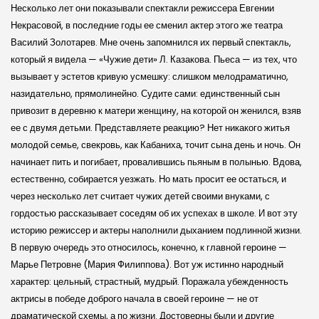
Несколько лет они показывали спектакли режиссера Евгении
Некрасовой, в последние годы ее сменил актер этого же театра
Василий Золотарев. Мне очень запомнился их первый спектакль,
который я видела — «Чужие дети» Л. Казакова. Пьеса — из тех, что
вызывает у эстетов кривую усмешку: слишком мелодраматично,
назидательно, прямолинейно. Судите сами: единственный сын
привозит в деревню к матери женщину, на которой он женился, взяв
ее с двумя детьми. Представляете реакцию? Нет никакого житья
молодой семье, свекровь, как Кабаниха, точит сына день и ночь. Он
начинает пить и погибает, провалившись пьяным в полынью. Вдова,
естественно, собирается уезжать. Но мать просит ее остаться, и
через несколько лет считает чужих детей своими внуками, с
гордостью рассказывает соседям об их успехах в школе. И вот эту
историю режиссер и актеры наполнили дыханием подлинной жизни.
В первую очередь это относилось, конечно, к главной героине —
Марье Петровне (Мария Филиппова). Вот уж истинно народный
характер: цельный, страстный, мудрый. Поражала убежденность
актрисы в победе доброго начала в своей героине — не от
драматиче­ской схемы, а по жизни. Достоверны были и другие