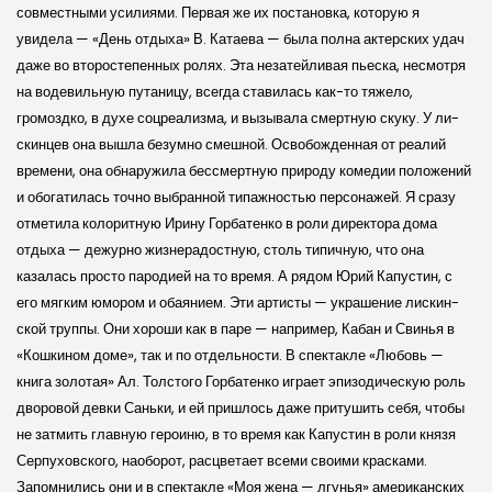
совместными усилиями. Первая же их постановка, которую я
увидела — «День отдыха» В. Катаева — была полна актер­ских удач
даже во второстепенных ролях. Эта незатейливая пьеска, несмотря
на водевильную путаницу, всегда ставилась как-то тяжело,
громоздко, в духе соцреализма, и вызывала смертную скуку. У ли­
скинцев она вышла безумно смешной. Освобожденная от реалий
времени, она обнаружила бессмертную природу комедии положений
и обогатилась точно выбранной типажностью персонажей. Я сразу
отметила колоритную Ирину Горбатенко в роли директора дома
отдыха — дежурно жизнерадостную, столь типичную, что она
казалась просто пародией на то время. А рядом Юрий Капустин, с
его мягким юмором и обаянием. Эти артисты — украшение ли­скин­
ской труппы. Они хороши как в паре — например, Кабан и Свинья в
«Кошкином доме», так и по отдельности. В спектакле «Любовь —
книга золотая» Ал. Толстого Горбатенко играет эпизодиче­скую роль
дворовой девки Саньки, и ей пришлось даже притушить себя, чтобы
не затмить главную героиню, в то время как Капустин в роли князя
Серпухов­ского, наоборот, расцветает всеми своими красками.
Запомнились они и в спектакле «Моя жена — лгунья» американ­ских