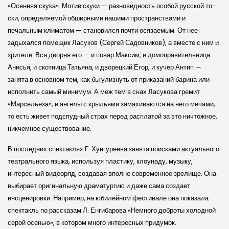
«Осенняя скука». Мотив скуки — разновидность особой рус­ской то­
ски, определяемой обширными нашими пространствами и
печальным климатом — становился почти осязаемым. От нее
задыхался помещик Ласуков (Сергей Садовников), а вместе с ним и
зрители. Вся дворня его — и повар Максим, и домоправительница
Анисья, и скотница Татьяна, и дворецкий Егор, и кучер Антип —
занята в основном тем, как бы улизнуть от приказаний барина или
исполнить самый минимум. А меж тем в снах Ласукова гремит
«Марсельеза», и ангелы с крыльями замахиваются на него мечами,
то есть живет подспудный страх перед расплатой за это ничтожное,
никчемное существование.
В последних спектаклях Г. Хунгуреева занята поисками актуального
театрального языка, используя пластику, клоунаду, музыку,
интересный видеоряд, создавая вполне современное зрелище. Она
выбирает оригинальную драматургию и даже сама создает
инсценировки. Например, на юбилейном фестивале она показала
спектакль по рассказам Л. Енгибарова «Немного доброты холодной
серой осенью», в котором много интересных придумок.