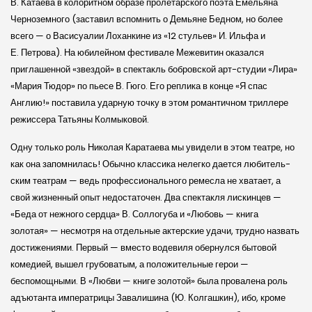
В. Катаева в колоритном образе пролетар­ского поэта Емельяна
Черноземного (заставил вспом­нить о Демьяне Бедном, но более
всего — о Васисуалии Лоханкине из «12 стульев» И. Ильфа и
Е. Петрова). На юбилейном фестивале Межевитин оказался
приглашенной «звездой» в спектакль бобров­ской арт-студии «Ли­ра»
«Мария Тюдор» по пьесе В. Гюго. Его реплика в конце «Я спас
Англию!» поставила ударную точку в этом романтичном триллере
режиссера Татьяны Колмыковой.
Одну только роль Николая Каратаева мы увидели в этом театре, но
как она запомнилась! Обычно классика нелегко дается любитель­
ским театрам — ведь профессионального ремесла не хватает, а
свой жизненный опыт недостаточен. Два спектакля ли­скинцев —
«Беда от нежного сердца» В. Соллогуба и «Любовь — книга
золотая» — несмотря на отдельные актер­ские удачи, трудно назвать
достижениями. Первый — вместо водевиля обернулся бытовой
комедией, вышел грубоватым, а положительные герои —
беспомощными. В «Любви — книге золотой» была провалена роль
адъютанта императрицы Завалишина (Ю. Колгашкин), ибо, кроме