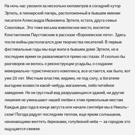
На ночь нас увозили за несколько километров в соседний хутор
Эртель, в пионер­ский лагерь, расположенный в бывшем имении
писателя Александра Ивановича Эртеля, кстати, друга семьи
Соколовых. Это тоже весьма живописное место, воспетое
Константином Паус­тов­ским в рассказе «Воронеж­ское ле­то». Здесь
после войны располагался дом творчества писателей. В первые
фестивальные годы мы еще жили в бывшем доме Эртеля, но в
последнее время он разваливается прямо на глазах. И сколько бы
разговоров ни велось о реконструкции усадьбы, о создании
мемориально-туристиче­ского комплекса, все остается, как было, вот
уже 20 лет. Местным властям, видимо, не под силу, а богатеям
выгоднее возвести какой-нибудь магазинчик, либо питейное
заведение. Но ни грустный вид разрушающихся зданий, ни другие
лишения не уменьшают нашей любви к этим привольным местам.
Каждые два года в конце августа или начале сентября мы в Николь­
ском! Погода радует последним теплом, еще ярким солнышком,
начинающими желтеть березками, голубизной неба — за городом это
ощущается свежее.