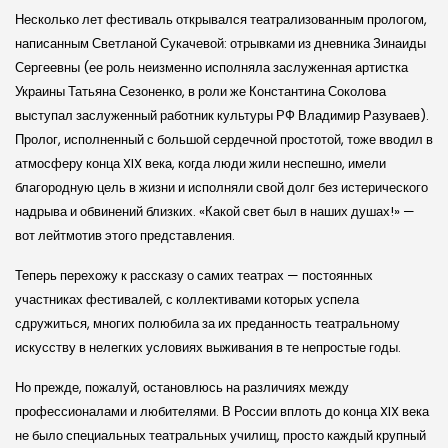
Несколько лет фестиваль открывался театрализованным прологом,
написанным Светланой Сукачевой: отрывками из дневника Зинаиды
Сергеевны (ее роль неизменно исполняла заслуженная артистка
Украины Татьяна Сезоненко, в роли же Константина Соколова
выступал заслуженный работник культуры РФ Владимир Разуваев).
Пролог, исполненный с большой сердечной простотой, тоже вводил в
атмосферу конца XIX века, когда люди жили неспешно, имели
благородную цель в жизни и исполняли свой долг без истериче­ского
надрыва и обвинений близких. «Какой свет был в наших душах!» —
вот лейтмотив этого представления.
Теперь перехожу к рассказу о самих театрах — постоянных
участниках фестивалей, с коллективами которых успела
сдружиться, многих полюбила за их преданность театральному
искусству в нелегких условиях выживания в те непростые годы.
Но прежде, пожалуй, остановлюсь на различиях между
профессионалами и любителями. В России вплоть до конца XIX века
не было специальных театральных училищ, просто каждый крупный