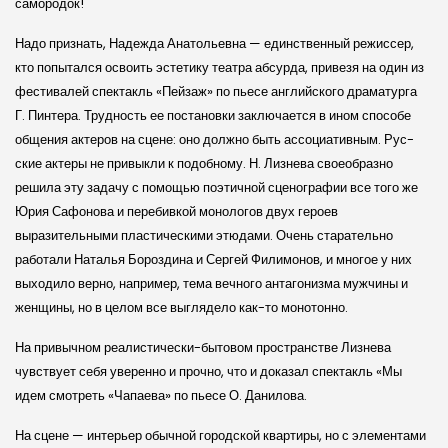
самородок!
Надо признать, Надежда Анатольевна — единственный режиссер,
кто попытался освоить эстетику театра абсурда, привезя на один из
фестивалей спектакль «Пейзаж» по пьесе англий­ского драматурга
Г. Пинтера. Трудность ее постановки заключается в ином способе
общения актеров на сцене: оно должно быть ассоциативным. Рус­
ские актеры не привыкли к подобному. Н. Лизнева своеобразно
решила эту задачу с помощью поэтичной сценографии все того же
Юрия Сафонова и перебивкой монологов двух героев
выразительными пластиче­скими этюдами. Очень старательно
работали Наталья Бороздина и Сергей Филимонов, и многое у них
выходило верно, например, тема вечного антагонизма мужчины и
женщины, но в целом все выглядело как-то монотонно.
На привычном реалистиче­ски-бытовом пространстве Лизнева
чувствует себя уверенно и прочно, что и доказал спектакль «Мы
идем смотреть «Чапаева» по пьесе О. Данилова.
На сцене — интерьер обычной город­ской квартиры, но с элементами