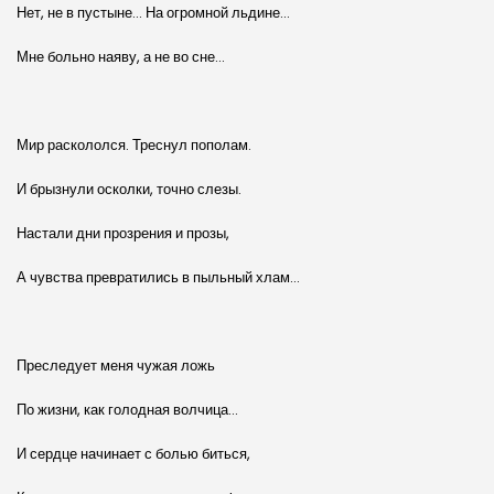
Нет, не в пустыне… На огромной льдине…
Мне больно наяву, а не во сне…
Мир раскололся. Треснул пополам.
И брызнули осколки, точно слезы.
Настали дни прозрения и прозы,
А чувства превратились в пыльный хлам…
Преследует меня чужая ложь
По жизни, как голодная волчица…
И сердце начинает с болью биться,