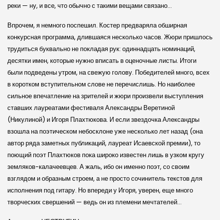
реки — ну, и все, что обычно с такими вещами связано…
Впрочем, я немного поспешил. Костер предваряла обширная
конкурсная программа, длившаяся несколько часов. Жюри пришлось
трудиться буквально не покладая рук: одиннадцать номинаций,
десятки имен, которые нужно вписать в оценочные листы. Итоги
были подведены утром, на свежую голову. Победителей много, всех
в коротком вступительном слове не перечислишь. Но наиболее
сильное впечатление на зрителей и жюри произвели выступления
ставших лауреатами фестиваля Александры Веретиной
(Никулиной) и Игоря Плахтюкова. И если звездочка Александры
взошла на поэтическом небосклоне уже несколько лет назад (она
автор ряда заметных публикаций, лауреат Исаевской премии), то
поющий поэт Плахтюков пока широко известен лишь в узком кругу
земляков-калачеевцев. А жаль, ибо он именно поэт, со своим
взглядом и образным строем, а не просто сочинитель текстов для
исполнения под гитару. Но впереди у Игоря, уверен, еще много
творческих свершений — ведь он из племени мечтателей…