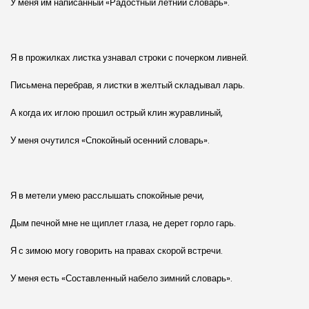
У меня им написанный «Радостный летний словарь».
Я в прожилках листка узнавал строки с почерком ливней.
Письмена перебрав, я листки в желтый складывал ларь.
А когда их иглою прошил острый клин журавлиный,
У меня очутился «Спокойный осенний словарь».
Я в метели умею расслышать спокойные речи,
Дым печной мне не щиплет глаза, не дерет горло гарь.
Я с зимою могу говорить на правах скорой встречи.
У меня есть «Составленный набело зимний словарь».