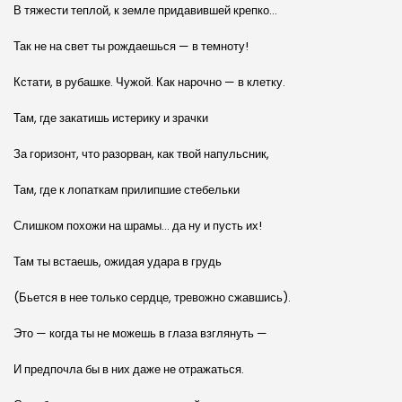
В тяжести теплой, к земле придавившей крепко…
Так не на свет ты рождаешься — в темноту!
Кстати, в рубашке. Чужой. Как нарочно — в клетку.
Там, где закатишь истерику и зрачки
За горизонт, что разорван, как твой напульсник,
Там, где к лопаткам прилипшие стебельки
Слишком похожи на шрамы… да ну и пусть их!
Там ты встаешь, ожидая удара в грудь
(Бьется в нее только сердце, тревожно сжавшись).
Это — когда ты не можешь в глаза взглянуть —
И предпочла бы в них даже не отражаться.