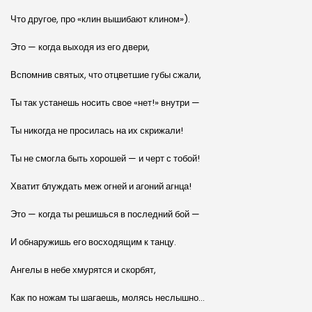
Что другое, про «клин вышибают клином»).
Это — когда выходя из его двери,
Вспомнив святых, что отцветшие губы сжали,
Ты так устанешь носить свое «нет!» внутри —
Ты никогда не просилась на их скрижали!
Ты не смогла быть хорошей — и черт с тобой!
Хватит блуждать меж огней и агоний агнца!
Это — когда ты решишься в последний бой —
И обнаружишь его восходящим к танцу.
Ангелы в небе хмурятся и скорбят,
Как по ножам ты шагаешь, молясь неслышно…