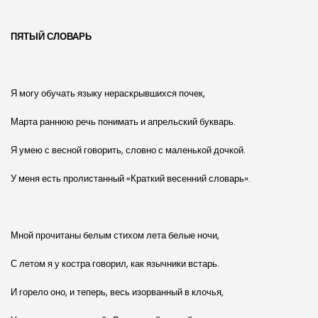
ПЯТЫЙ СЛОВАРЬ
Я могу обучать языку нераскрывшихся почек,
Марта раннюю речь понимать и апрельский букварь.
Я умею с весной говорить, словно с маленькой дочкой.
У меня есть пролистанный «Краткий весенний словарь».
Мной прочитаны белым стихом лета белые ночи,
С летом я у костра говорил, как язычники встарь.
И горело оно, и теперь, весь изорванный в клочья,