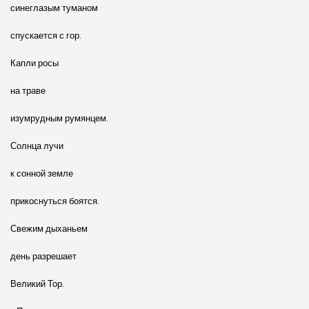
синеглазым туманом
спускается с гор.
Капли росы
на траве
изумрудным румянцем.
Солнца лучи
к сонной земле
прикоснуться боятся.
Свежим дыханьем
день разрешает
Великий Тор.