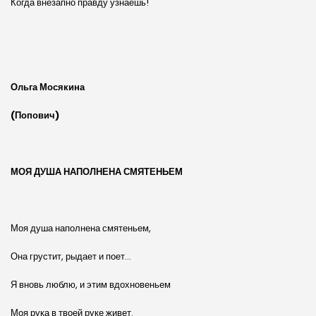
Когда внезапно правду узнаешь!
Ольга Мосякина
(Попович)
МОЯ ДУША НАПОЛНЕНА СМЯТЕНЬЕМ
Моя душа наполнена смятеньем,
Она грустит, рыдает и поет…
Я вновь люблю, и этим вдохновеньем
Моя рука в твоей руке живет.