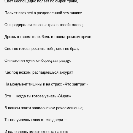
Свет беспощадно ползет по сырой траве,
Плачет взахлеб в раздавленной землянике —
Он продирался сквозь страх в твоей голове,
Дрожь в твоем теле, боль в твоем громком крике…
Свет не готов простить тебя, свет не брат,
Он наточил лучи, он борец за правду.
Как под ножом, распадаешься аккурат
На монумент тишины и на страх: «Что завтра?»
Это — когда ты готова узнать «Умри!»
В вашем почти вавилонском речесмешенье,
Ты получаешь ключ от его двери —
И надеваешь вместо креста на шею.