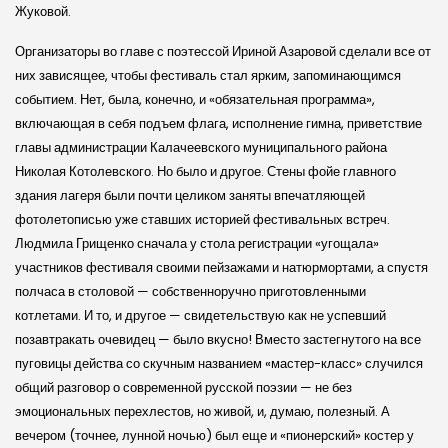
Жуковой.
Организаторы во главе с поэтессой Ириной Азаровой сделали все от
них зависящее, чтобы фестиваль стал ярким, запоминающимся
событием. Нет, была, конечно, и «обязательная программа»,
включающая в себя подъем флага, исполнение гимна, приветствие
главы администрации Калачеевского муниципального района
Николая Котолевского. Но было и другое. Стены фойе главного
здания лагеря были почти целиком заняты впечатляющей
фотолетописью уже ставших историей фестивальных встреч.
Людмила Грищенко сначала у стола регистрации «угощала»
участников фестиваля своими пейзажами и натюрмортами, а спустя
полчаса в столовой — собственноручно приготовленными
котлетами. И то, и другое — свидетельствую как не успевший
позавтракать очевидец — было вкусно! Вместо застегнутого на все
пуговицы действа со скучным названием «мастер-класс» случился
общий разговор о современной русской поэзии — не без
эмоциональных перехлестов, но живой, и, думаю, полезный. А
вечером (точнее, лунной ночью) был еще и «пионерский» костер у