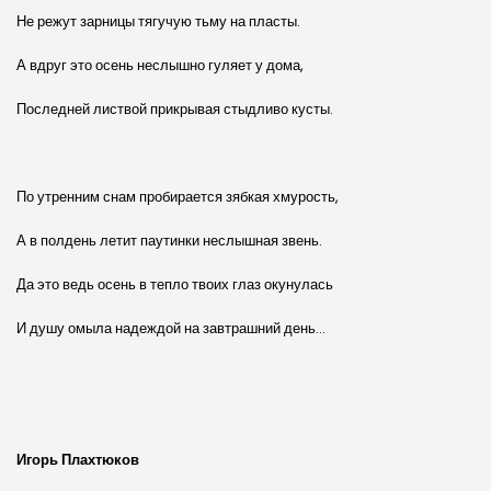
Не режут зарницы тягучую тьму на пласты.
А вдруг это осень неслышно гуляет у дома,
Последней листвой прикрывая стыдливо кусты.
По утренним снам пробирается зябкая хмурость,
А в полдень летит паутинки неслышная звень.
Да это ведь осень в тепло твоих глаз окунулась
И душу омыла надеждой на завтрашний день…
Игорь Плахтюков