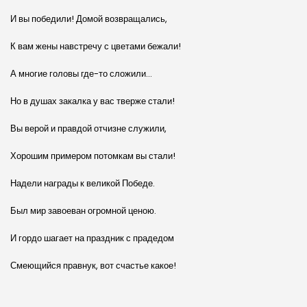
И вы победили! Домой возвращались,
К вам жены навстречу с цветами бежали!
А многие головы где-то сложили…
Но в душах закалка у вас тверже стали!
Вы верой и правдой отчизне служили,
Хорошим примером потомкам вы стали!
Надели награды к великой Победе.
Был мир завоеван огромной ценою.
И гордо шагает на праздник с прадедом
Смеющийся правнук, вот счастье какое!