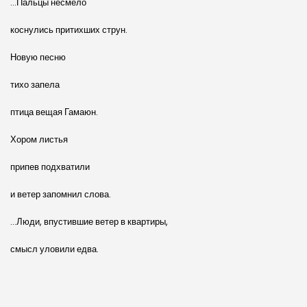
…Пальцы несмело
коснулись притихших струн.
Новую песню
тихо запела
птица вещая Гамаюн.
Хором листья
припев подхватили
и ветер запомнил слова.
…Люди, впустившие ветер в квартиры,
смысл уловили едва.