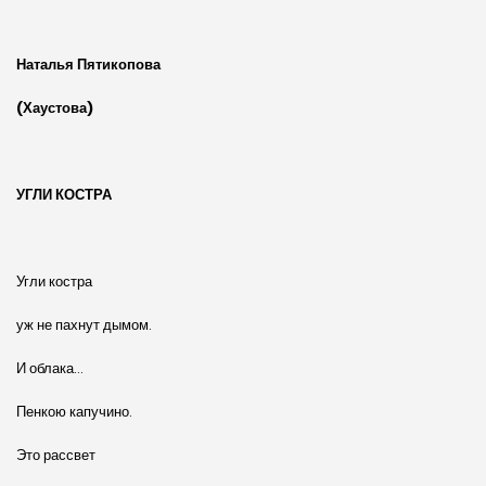
Наталья Пятикопова
(Хаустова)
УГЛИ КОСТРА
Угли костра
уж не пахнут дымом.
И облака…
Пенкою капучино.
Это рассвет