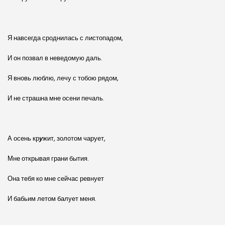
Я навсегда сроднилась с листопадом,
И он позвал в неведомую даль.
Я вновь люблю, лечу с тобою рядом,
И не страшна мне осени печаль.
А осень кр
у
жит, золотом чарует,
Мне открывая грани бытия.
Она тебя ко мне сейчас ревнует
И бабьим летом балует меня.