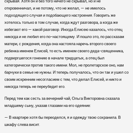
скрывая. Хотя он и без того ничего не скрывал, но и не
откровенничал, и не потому, что не желал, — не имелось
подходящего случая и подобающего настроения. Говорить же
хотелось только в том случае, когда ждут разговора, а когда же
избегают его — какой разговор. Иногда Елисею казалось, что отец
никогда и не любил его по-настоящему. И пошло это, по рассказам
матери, с рождения, когда она настояла наречь второго своего
ребенка именем Елисей, то есть именем своего деда-священника,
подвергшегося гонению в начале тридцатых, а отец был
категорически против такого имени. Мол, не пролетарское оно, нам
барчуки в семье не нужны. И теперь получалось, что он так и ушел со
своим искренним несогласием с тем, что делал Елисей, и никто и
никогда теперь не переубедит его.
Перед тем как сесть за вечерний чай, Ольга Викторовна сказала
младшему сыну, указав глазами на его одеяние:
— В квартире хотя бы переоделся, я и одежду твою сохранила. В
шкафу слева висит.