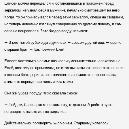
Елисей молча переоделся и, остановившись в прихожей перед
зеркалом, не узнал себя в мужчине, печально смотревшем на него.
Когда-то он причесывался перед этим зеркалом, спеша на свидание,
но теперь невольно взглянул совершенно по другому поводу, и сам
себе не понравился. Зато Федор воодушевился:
— В клетчатой рубахе да в джинсах — совсем другой вид, — оценил
старший брат. — Как прежний Еля!
Елисея частенько в семье называли уменьшительно-ласкательно
Елей, поэтому он промолчал, не стал высказывать своего отношения
к словам брата, прилично выпившего на поминках, словно сказал
этим, что переоделся лишь из-за мамы.
Она же, убрав посуду, тихо сказала снохе:
— Пойдем, Лариса, ко мне в комнату, отдохнем. А ребята пусть
поговорят, столько лет не виделись.
Действительно, поговорить было о чем. Старшему хотелось