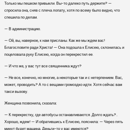
Только мы пешком привыкли. Вы-то далеко путь держите? —
спросила она, сняв с плеча лопату, хотя по всему было видно, что
спешила по делам.
— В администрацию.
— Ой, вы, наверное, к нам присланы. Как же мы ждем вас!
Благословите ради Христа! — Она подошла к Елисею, склонилась и
поцеловала руку Елисею, когда он перекрестил ее.
— И что же, у вас тут все священника ждут?
— Не все, конечно, но многие, а некоторые так и с нетерпением. Вас,
может, проводить? А то с вещами громоздко идти. Хотя сейчас вам
такси вызову.
Женщина позвонила, сказала:
— К перекрестку, где автобусы останавливаются. Долго ждать?..
Хорошо, ждем! — И обратившись к Елисею, пояснила: — Через пять
минут будет машина. Деньги-то у вас имеются?