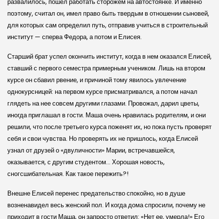
развалилось, пошел работать сторожем на автостоянке. И именно
поэтому, считал он, имел право быть твердым в отношении сыновей,
для которых сам определил путь, отправив учиться в строительный
институт — сперва Федора, а потом и Елисея.
Старший брат успел окончить институт, когда в нем оказался Елисей,
ставший с первого семестра примерным учеником. Лишь на втором
курсе он сбавил рвение, и причиной тому явилось увлечение
однокурсницей: на первом курсе присматривался, а потом начал
глядеть на нее совсем другими глазами. Провожал, дарил цветы,
иногда приглашал в гости. Маша очень нравилась родителям, и они
решили, что после третьего курса поженят их, но пока пусть проверят
себя и свои чувства. Но проверять их не пришлось, когда Елисей
узнал от друзей о «двуличности» Марии, встречавшейся,
оказывается, с другим студентом… Хорошая новость,
сногсшибательная. Как такое пережить?!
Внешне Елисей перенес предательство спокойно, но в душе
возненавидел весь женский пол. И когда дома спросили, почему не
приходит в гости Маша, он за­просто ответил: «Нет ее, умерла!» Его