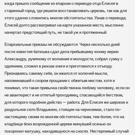
когда пришло сообщение из епархии о переводе отца Елисея в
старинный город, где решили восстанавливать церковь, так как для
этого удачно сложились многие обстоятельства. Узнав о переводе,
Елисей долго рассматривал на карте указанное место, мысленно
начертал предстоящий путь, не такой уж и протяженный.
Епархиальные приказы не обсуждаются. Через несколько дней
после известия батюшка сдал дела прибывшему юному иерею
Александру, румяному от волнения и молодости, собрал сумку с
одеянием, сложил в рюкзак книги и приготовился к отъезду.
Признаваясь самому себе, он ежился от колючей мысли,
напоминавшей о скором прощании с обжитым местом, хотя и
понимал, что такая привычка свойственна любому человеку, если он
не авантюрист и не отпетый проходимец, спасающийся бегством,
для которого подобное действо — работа. Для Елисея же широкое и
раздольное село Владыкино, стоящее на черноземах, стало по-
настоящему своим по многим обстоятельствам, тем более, что на
кладбище близ возрожденной церкви минувшей осенью он
похоронил матушку, находившуюся на сносях. Нестерпимый случай