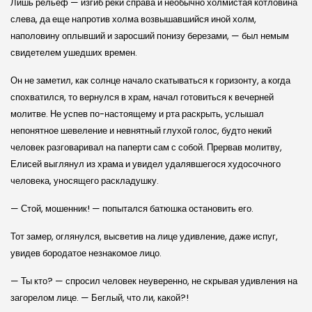
Лишь рельеф — изгиб реки справа и необычно холмистая котловина
слева, да еще напротив холма возвышавшийся иной холм,
наполовину оплывший и заросший понизу березами, — был немым
свидетелем ушедших времен.
Он не заметил, как солнце начало скатываться к горизонту, а когда
спохватился, то вернулся в храм, начал готовиться к вечерней
молитве. Не успев по-настоящему и рта раскрыть, услышал
непонятное шевеление и невнятный глухой голос, будто некий
человек разговаривал на паперти сам с собой. Прервав молитву,
Елисей выглянул из храма и увидел удалявшегося худосочного
человека, уносящего раскладушку.
— Стой, мошенник! — попытался батюшка остановить его.
Тот замер, оглянулся, высветив на лице удивление, даже испуг,
увидев бородатое незнакомое лицо.
— Ты кто? — спросил человек неуверенно, не скрывая удивления на
загорелом лице. — Беглый, что ли, какой?!