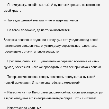
— Я тебе укажу, какой я беглый! А ну положи кровать на место, не
смей красть!
— Так ведь цветной металл — чего зазря валяется.
— Не тобой положено, да не тобой возьмется!
Батюшка поспешно подошел к несуну, а тот, увидев перед собой
настоящего священника, опустил долу серые выцветшие глаза,
говорившие о значительном возрасте.
— Простите, батюшка! — уважительно перешел мужчина на «вы». —
Думал, бесхозная. Чего же пропадать. А так все прибавка к пенсии.
— Теперь не бесхозная, теперь она вновь послужит, а ты какой
ловкий выискался. И на что она тебе, эта железяка?
— Известно на что. Килограмм дюраля сейчас стоит шестьдесят рэ,
а в раскладушке его килограмма четыре будет. Вот и считайте!
— И часто сюда ходишь?