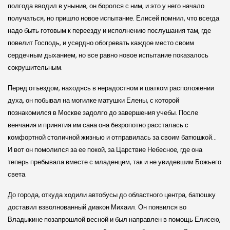
полгода вводил в уныние, он боролся с ним, и это у него начало
получаться, но пришло новое испытание. Елисей помнил, что всегда
надо быть готовым к переезду и исполнению послушания там, где
повелит Господь, и усердно обогревать каждое место своим
сердечным дыханием, но все равно новое испытание показалось
сокрушительным.
Перед отъездом, находясь в нерадостном и шатком расположении
духа, он побывал на могилке матушки Елены, с которой
познакомился в Москве задолго до завершения учебы. После
венчания и принятия им сана она безропотно рассталась с
комфортной столичной жизнью и отправилась за своим батюшкой…
И вот он помолился за ее покой, за Царствие Небесное, где она
теперь пребывала вместе с младенцем, так и не увидевшим Божьего
света.
До города, откуда ходили автобусы до областного центра, батюшку
доставил взволнованный диакон Михаил. Он появился во
Владыкине позапрошлой весной и был направлен в помощь Елисею,