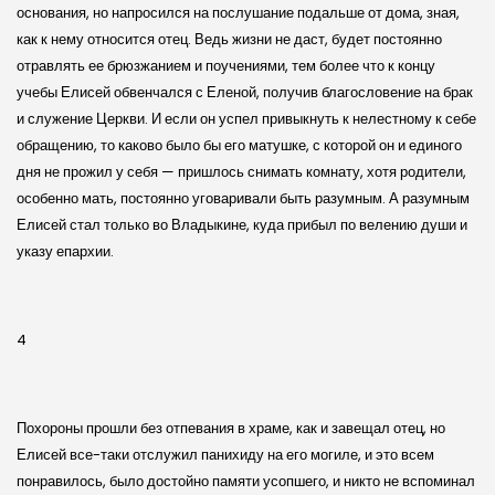
основания, но напросился на послушание подальше от дома, зная,
как к нему относится отец. Ведь жизни не даст, будет постоянно
отравлять ее брюзжанием и поучениями, тем более что к концу
учебы Елисей обвенчался с Еленой, получив благословение на брак
и служение Церкви. И если он успел привыкнуть к нелестному к себе
обращению, то каково было бы его матушке, с которой он и единого
дня не прожил у себя — пришлось снимать комнату, хотя родители,
особенно мать, постоянно уговаривали быть разумным. А разумным
Елисей стал только во Владыкине, куда прибыл по велению души и
указу епархии.
4
Похороны прошли без отпевания в храме, как и завещал отец, но
Елисей все-таки отслужил панихиду на его могиле, и это всем
понравилось, было достойно памяти усопшего, и никто не вспоминал