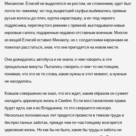
Михаилом. Елисей не выделялся ни ростом, ни сложением, одет был
почти по-зимнему: из-под выцветшей скуфьи выбивались прямые
русые волосы до плеч, куртка нараспашку, а из-под черного
подрясника, перетянутого ремнем с пряжкой, выглядывали новые
кирзовые сапоги, подаренные недавно отставным военным. Многое
из вещей Елисей оставил Михаилу, но с солдатскими кирзачами не
пожелал расстаться, зная, что они пригодятся на новом месте.
Они дожидались автобуса и не знали, о чем говорить в эти
прощальные минуты. Пытались говорить о чем-то нестоящем,
понимая, что это не те слова, какие нужны в этот момент, а нужные
не находились.
Ковшов совершенно не знал, что его ждет, каким образом он сумеет
наладить церковную жизнь в Свибле. Если восстановление храма
будет идти, как и во Владыкине, то это свершится нескоро.
Несколько полновесных лет придется провести в тяжком труде и
беспрестанных заботах, прежде чем по-настоящему возгорится
церковная жизнь. Но как бы ни было, какие бы труды и заботы ни