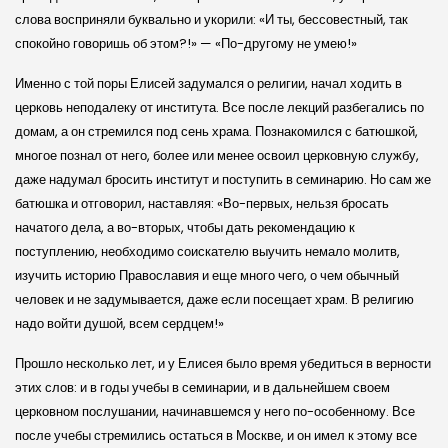
слова восприняли буквально и укорили: «И ты, бессовестный, так
спокойно говоришь об этом?!» — «По-другому не умею!»
Именно с той поры Елисей задумался о религии, начал ходить в
церковь неподалеку от института. Все после лекций разбегались по
домам, а он стремился под сень храма. Познакомился с батюшкой,
многое познал от него, более или менее освоил церковную службу,
даже надумал бросить институт и поступить в семинарию. Но сам же
батюшка и отговорил, наставляя: «Во-первых, нельзя бросать
начатого дела, а во-вторых, чтобы дать рекомендацию к
поступлению, необходимо соискателю выучить немало молитв,
изучить историю Православия и еще много чего, о чем обычный
человек и не задумывается, даже если посещает храм. В религию
надо войти душой, всем сердцем!»
Прошло несколько лет, и у Елисея было время убедиться в верности
этих слов: и в годы учебы в семинарии, и в дальнейшем своем
церковном послушании, начинавшемся у него по-особенному. Все
после учебы стремились остаться в Москве, и он имел к этому все