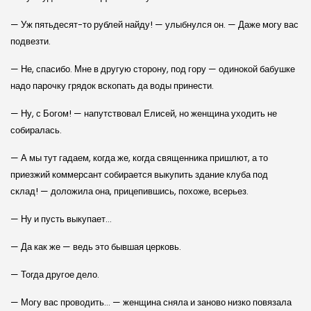
— Уж пятьдесят-то рублей найду! — улыбнулся он. — Даже могу вас
подвезти.
— Не, спасибо. Мне в другую сторону, под гору — одинокой бабушке
надо парочку грядок вскопать да воды принести.
— Ну, с Богом! — напутствовал Елисей, но женщина уходить не
собиралась.
— А мы тут гадаем, когда же, когда священника пришлют, а то
приезжий коммерсант собирается выкупить здание клуба под
склад! — доложила она, прицепившись, похоже, всерьез.
— Ну и пусть выкупает…
— Да как же — ведь это бывшая церковь.
— Тогда другое дело.
— Могу вас проводить… — женщина сняла и заново низко повязала