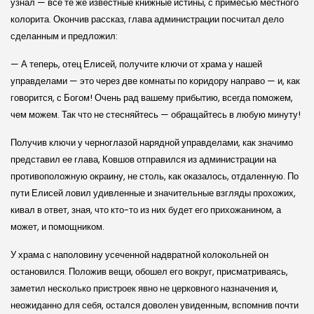
узнал — все те же известные книжные истины, с примесью местного
колорита. Окончив рассказ, глава администрации посчитал дело
сделанным и предложил:
— А теперь, отец Елисей, получите ключи от храма у нашей
управделами — это через две комнаты по коридору направо — и, как
говорится, с Богом! Очень рад вашему прибытию, всегда поможем,
чем можем. Так что не стесняйтесь — обращайтесь в любую минуту!
Получив ключи у черноглазой нарядной управделами, как значимо
представил ее глава, Ковшов отправился из администрации на
противоположную окраину, не столь, как оказалось, отдаленную. По
пути Елисей ловил удивленные и значительные взгляды прохожих,
кивал в ответ, зная, что кто-то из них будет его прихожанином, а
может, и помощником.
У храма с наполовину усеченной надвратной колокольней он
остановился. Положив вещи, обошел его вокруг, присматриваясь,
заметил несколько пристроек явно не церковного назначения и,
неожиданно для себя, остался доволен увиденным, вспомнив почти