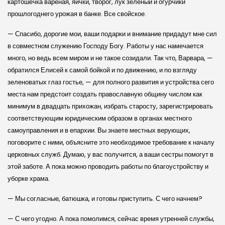
картошечка вареная, яички, творог, лук зеленый и огурчики
прошлогоднего урожая в банке. Все свойское.
— Спасибо, дорогие мои, ваши подарки и внимание придадут мне сил
в совмест­ном служению Господу Богу. Работы у нас намечается
много, но ведь всем миром и не такое созидали. Так что, Варвара, —
обратился Елисей к самой бойкой и по движению, и по взгляду
зеленоватых глаз гостье, — для полного развития и устройства сего
места нам предстоит создать православную общину числом как
минимум в двадцать прихожан, избрать старосту, зарегистрировать
соответствующим юридическим образом в органах местного
самоуправления и в епархии. Вы знаете местных верующих,
поговорите с ними, объясните это необходимое требование к началу
церковных служб. Думаю, у вас получится, а ваши сестры помогут в
этой заботе. А пока можно проводить работы по благоустройству и
уборке храма.
— Мы согласные, батюшка, и готовы приступить. С чего начнем?
— С чего угодно. А пока помолимся, сейчас время утренней службы,