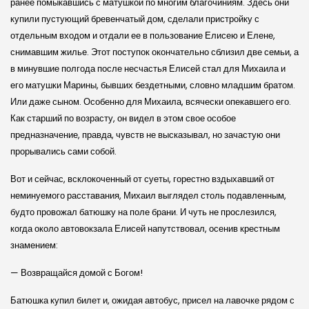
ранее помыкавшись с матушкой по многим благочиниям. Здесь они
купили пустующий бревенчатый дом, сделали пристройку с
отдельным входом и отдали ее в пользование Елисею и Елене,
снимавшим жилье. Этот поступок окончательно сблизил две семьи, а
в минувшие полгода после несчастья Елисей стал для Михаила и
его матушки Марины, бывших бездетными, словно младшим братом.
Или даже сыном. Особенно для Михаила, всячески опекавшего его.
Как старший по возрасту, он видел в этом свое особое
предназначение, правда, чувств не высказывал, но зачастую они
прорывались сами собой.
Вот и сейчас, всклокоченный от суеты, горестно вздыхавший от
неминуемого расставания, Михаил выглядел столь подавленным,
будто провожал батюшку на поле брани. И чуть не прослезился,
когда около автовокзала Елисей напутствовал, осенив крестным
знамением:
— Возвращайся домой с Богом!
Батюшка купил билет и, ожидая автобус, присел на лавочке рядом с