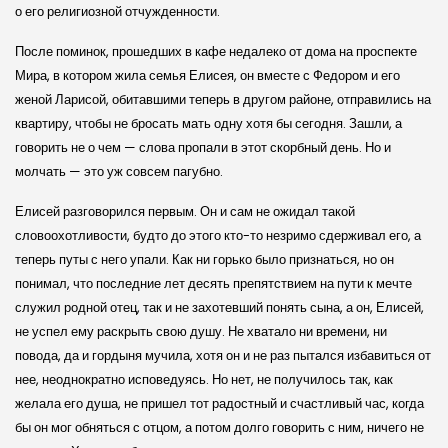
о его религиозной отчужденности.
После поминок, прошедших в кафе недалеко от дома на проспекте
Мира, в котором жила семья Елисея, он вместе с Федором и его
женой Ларисой, обитавшими теперь в другом районе, отправились на
квартиру, чтобы не бросать мать одну хотя бы сегодня. Зашли, а
говорить не о чем — слова пропали в этот скорбный день. Но и
молчать — это уж совсем пагубно.
Елисей разговорился первым. Он и сам не ожидал такой
словоохотливости, будто до этого кто-то незримо сдерживал его, а
теперь путы с него упали. Как ни горько было признаться, но он
понимал, что последние лет десять препятствием на пути к мечте
служил родной отец, так и не захотевший понять сына, а он, Елисей,
не успел ему раскрыть свою душу. Не хватало ни времени, ни
повода, да и гордыня мучила, хотя он и не раз пытался избавиться от
нее, неоднократно исповедуясь. Но нет, не получилось так, как
желала его душа, не пришел тот радостный и счастливый час, когда
бы он мог обняться с отцом, а потом долго говорить с ним, ничего не