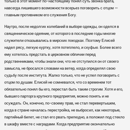
только в этот момент по-настоящему понял суть звонка брата,
навсегда лишившего возможности всерьез поговорить с отцом —
главным противником его служения Богу.
Наутро, после недолгих колебаний в выборе одежды, он оделся в
священниче­ское одеяние, от которого в последние годы многие
служители отказывались в мирских поездках. Поэтому Елисей
надел рясу, легкую куртку, хотя потеплело, и скуфью. Более всего
ему хотелось предстать в церковном обличии перед
родственниками, чтобы знали они, что не отступился он от своего
замысла, не бросался словами на ветер, когда определял свою
судьбу после института. Жалко только, что не успел поговорить с
отцом по душам. Елисей не сомневался, что со временем тот
обязательно понял бы его, перестал быть таким строгим. Хотя и его,
бывшего парторга крупного предприятия, можно понять и не
осуждать. Он, конечно, по-своему прав, не стал перевертышем,
когда в стране началась перестройка, не выбросил, как некоторые,
партийный билет, не стал его рвать прилюдно, а положил под стекло
в шкафу вместе с наградами. Когда предприятие окончательно