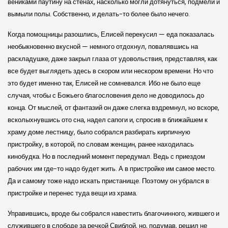
вениками паутину на стенах, насколько могли дотянуться, подмели и
вымыли полы. Собственно, и делать-то более было нечего.
Когда помощницы разошлись, Елисей перекусил — еда показалась
необыкновенно вкусной — немного отдохнул, повалявшись на
раскладушке, даже закрыл глаза от удовольствия, представляя, как
все будет выглядеть здесь в скором или нескором времени. Но что
это будет именно так, Елисей не сомневался. Ибо не было еще
случая, чтобы с Божьего благословения дело не доводилось до
конца. От мыслей, от фантазий он даже слегка вздремнул, но вскоре,
всколыхнувшись ото сна, надел сапоги и, спросив в ближайшем к
храму доме лестницу, было собрался разбирать кирпичную
пристройку, в которой, по словам женщин, ранее находилась
кинобудка. Но в последний момент передумал. Ведь с приездом
рабочих им где-то надо будет жить. А в пристройке им самое место.
Да и самому тоже надо искать пристанище. Поэтому он убрался в
пристройке и перенес туда вещи из храма.
Управившись, вроде бы собрался навестить благочинного, жившего и
служившего в слободе за речкой Свиблой, но, подумав, решил не