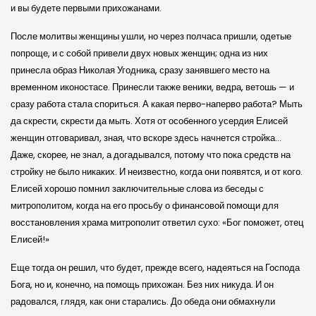
и вы будете первыми прихожанами.
После молитвы женщины ушли, но через полчаса пришли, одетые
попроще, и с собой привели двух новых женщин; одна из них
принесла образ Николая Угодника, сразу занявшего место на
временном иконостасе. Принесли также веники, ведра, ветошь — и
сразу работа стала спориться. А какая перво-наперво работа? Мыть
да скрести, скрести да мыть. Хотя от особенного усердия Елисей
женщин отговаривал, зная, что вскоре здесь начнется стройка…
Даже, скорее, не знал, а догадывался, потому что пока средств на
стройку не было никаких. И неизвестно, когда они появятся, и от кого.
Елисей хорошо помнил заключительные слова из беседы с
митрополитом, когда на его просьбу о финансовой помощи для
восстановления храма митрополит ответил сухо: «Бог поможет, отец
Елисей!»
Еще тогда он решил, что будет, прежде всего, надеяться на Господа
Бога, но и, конечно, на помощь прихожан. Без них никуда. И он
радовался, глядя, как они старались. До обеда они обмахнули