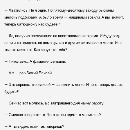
— Хватились. Не я один. По пятому-десятому заходу рыскаем,
мелочь подбираем. А было время — машинами возили. А вы, значит,
теперь батюшкой у нас будете?
— Да, получил послушание на восстановление храма. И буду рад,
если и ты придешь на помощь, как и другие жители сего места. И не
только местные. Как зовут-то тебя?
— Николаем… А фамилия Зельцов.
— А я — раб Божий Елисей.
— Это хорошо, что Елисей — запомнить легко. И чего теперь делать
будете?
— Сейчас вот молюсь, а с завтрашнего дня начну работу.
— Смешно говорите-то. Чего же вы один-то молитесь?
— А ты видел, если так говоришь?