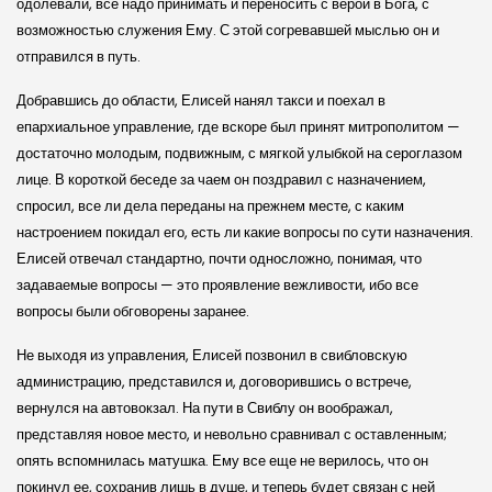
одолевали, все надо принимать и переносить с верой в Бога, с
возможностью служения Ему. С этой согревавшей мыслью он и
отправился в путь.
Добравшись до области, Елисей нанял такси и поехал в
епархиальное управление, где вскоре был принят митрополитом —
достаточно молодым, подвижным, с мягкой улыбкой на сероглазом
лице. В короткой беседе за чаем он поздравил с назначением,
спросил, все ли дела переданы на прежнем месте, с каким
настроением покидал его, есть ли какие вопросы по сути назначения.
Елисей отвечал стандартно, почти односложно, понимая, что
задаваемые вопросы — это проявление вежливости, ибо все
вопросы были обговорены заранее.
Не выходя из управления, Елисей позвонил в свибловскую
администрацию, представился и, договорившись о встрече,
вернулся на автовокзал. На пути в Свиблу он воображал,
представляя новое место, и невольно сравнивал с оставленным;
опять вспомнилась матушка. Ему все еще не верилось, что он
покинул ее, сохранив лишь в душе, и теперь будет связан с ней