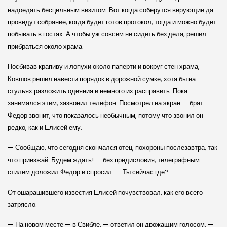
надоедать бесцельным визитом. Вот когда соберутся верующие да
проведут собрание, когда будет готов протокол, тогда и можно будет
побывать в гостях. А чтобы уж совсем не сидеть без дела, решил
прибраться около храма.
Посбивав крапиву и лопухи около паперти и вокруг стен храма,
Ковшов решил навести порядок в дорожной сумке, хотя бы на
стульях разложить одеяния и немного их расправить. Пока
занимался этим, зазвонил телефон. Посмотрел на экран — брат
Федор звонит, что показалось необычным, потому что звонил он
редко, как и Елисей ему.
— Сообщаю, что сегодня скончался отец, похороны послезавтра, так
что приезжай. Будем ждать! — без предисловия, телеграфным
стилем доложил Федор и спросил: — Ты сейчас где?
От ошарашившего известия Елисей почувствовал, как его всего
затрясло.
— На новом месте — в Свибле, — ответил он дрожащим голосом. —