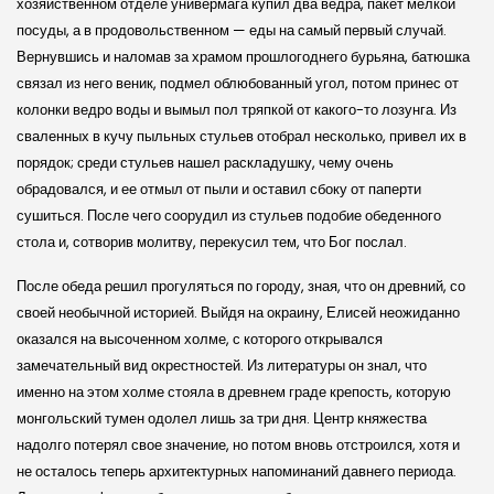
хозяйственном отделе универмага купил два ведра, пакет мелкой
посуды, а в продовольственном — еды на самый первый случай.
Вернувшись и наломав за храмом прошлогоднего бурьяна, батюшка
связал из него веник, подмел облюбованный угол, потом принес от
колонки ведро воды и вымыл пол тряпкой от какого-то лозунга. Из
сваленных в кучу пыльных стульев отобрал несколько, привел их в
порядок; среди стульев нашел раскладушку, чему очень
обрадовался, и ее отмыл от пыли и оставил сбоку от паперти
сушиться. После чего соорудил из стульев подобие обеденного
стола и, сотворив молитву, перекусил тем, что Бог послал.
После обеда решил прогуляться по городу, зная, что он древний, со
своей не­обычной историей. Выйдя на окраину, Елисей неожиданно
оказался на высоченном холме, с которого открывался
замечательный вид окрестностей. Из литературы он знал, что
именно на этом холме стояла в древнем граде крепость, которую
монгольский тумен одолел лишь за три дня. Центр княжества
надолго потерял свое значение, но потом вновь отстроился, хотя и
не осталось теперь архитектурных напоминаний давнего периода.