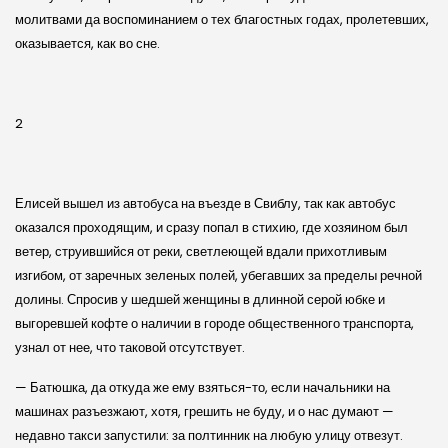
молитвами да воспоминанием о тех благостных годах, пролетевших,
оказывается, как во сне.
2
Елисей вышел из автобуса на въезде в Свиблу, так как автобус
оказался проходящим, и сразу попал в стихию, где хозяином был
ветер, струившийся от реки, светлеющей вдали прихотливым
изгибом, от заречных зеленых полей, убегавших за пределы речной
долины. Спросив у шедшей женщины в длинной серой юбке и
выгоревшей кофте о наличии в городе общественного транспорта,
узнал от нее, что таковой отсутствует.
— Батюшка, да откуда же ему взяться-то, если начальники на
машинах разъезжают, хотя, грешить не буду, и о нас думают —
недавно такси запустили: за полтинник на любую улицу отвезут.