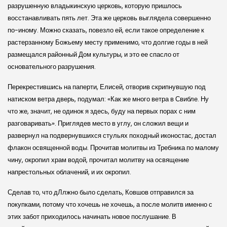
разрушенную владыкинскую церковь, которую пришлось
восстанавливать пять лет. Эта же церковь выглядела совершенно
по-иному. Можно сказать, повезло ей, если такое определение к
растерзанному Божьему месту применимо, что долгие годы в ней
размещался районный Дом культуры, и это ее спасло от
основательного разрушения.
Перекрестившись на паперти, Елисей, отворив скрипнувшую под
натиском ветра дверь, подумал: «Как же много ветра в Свибле. Ну
что же, значит, не одинок я здесь, буду на первых порах с ним
разговаривать». Приглядев место в углу, он сложил вещи и
развернул на подвернувшихся стульях походный иконостас, достал
флакон освященной воды. Прочитав молитвы из Требника по малому
чину, окропил храм водой, прочитал молитву на освящение
напрестольных облачений, и их окропил.
Сделав то, что дЛлжно было сделать, Ковшов отправился за
покупками, потому что хочешь не хочешь, а после молитв именно с
этих забот приходилось начинать новое послушание. В