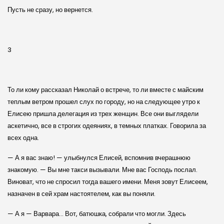
Пусть не сразу, но вернется.
3
То ли кому рассказал Николай о встрече, то ли вместе с майским
теплым ветром прошел слух по городу, но на следующее утро к
Елисею пришла делегация из трех женщин. Все они выглядели
аскетично, все в строгих одеяниях, в темных платках. Говорила за
всех одна.
— А я вас знаю! — улыбнулся Елисей, вспомнив вчерашнюю
знакомую. — Вы мне такси вызывали. Мне вас Господь послал.
Виноват, что не спросил тогда вашего имени. Меня зовут Елисеем,
назначен в сей храм настоятелем, как вы поняли.
— А я — Варвара… Вот, батюшка, собрали что могли. Здесь