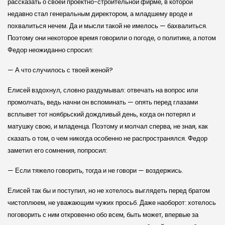
рассказать о своей проектно-строительной фирме, в которой
недавно стал генеральным директором, а младшему вроде и
похвалиться нечем. Да и мысли такой не имелось — бахвалиться.
Поэтому они некоторое время говорили о погоде, о политике, а потом
Федор неожиданно спросил:
— А что случилось с твоей женой?
Елисей вздохнул, словно раздумывал: отвечать на вопрос или
промолчать, ведь начни он вспоминать — опять перед глазами
всплывет тот ноябрьский дождливый день, когда он потерял и
матушку свою, и младенца. Поэтому и молчал сперва, не зная, как
сказать о том, о чем никогда особенно не распространялся. Федор
заметил его сомнения, попросил:
— Если тяжело говорить, тогда и не говори — воздержись.
Елисей так бы и поступил, но не хотелось выглядеть перед братом
чистоплюем, не уважающим чужих просьб. Даже наоборот: хотелось
поговорить с ним откровенно обо всем, быть может, впервые за