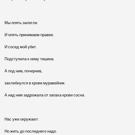
Мы опять залегли.
И опять принимаем правее.
И сосед мой убит.
Подступила к нему тишина.
А под ним, почернев,
захлебнулся в крови муравейник.
А над ним задрожала от запаха крови сосна.
Нас уже окружают.
Но жить до последнего надо.