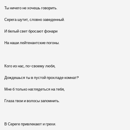
Ты ничего не хочешь говорить.
Серега шутит, словно заведенный.
И белый свет бросают фонари
На наши лейтенантские погоны.
Кого из нас, по-своему любя,
Дождешься ты в пустой прохладе комнат?
Мне б только наглядеться на тебя,
Глаза твои и волосы запомнить.
В Сереге привлекают и грехи.