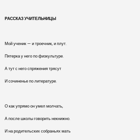
РАССКАЗ УЧИТЕЛЬНИЦЫ
Мой ученик — и троечник, и плут.
Пятерка у него по физкультуре.
А тут с него спряжения трясут
И сочиненье по литературе.
О как упрямо он умел молчать,
А после школы говорить некнижно.
И на родительских собраньях мать