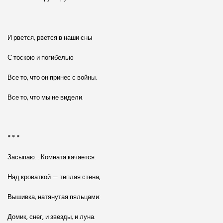
И рвется, рвется в наши сны
С тоскою и погибелью
Все то, что он принес с войны.
Все то, что мы не видели.
* * *
Засыпаю… Комната качается.
Над кроваткой — теплая стена,
Вышивка, натянутая пяльцами:
Домик, снег, и звезды, и луна.