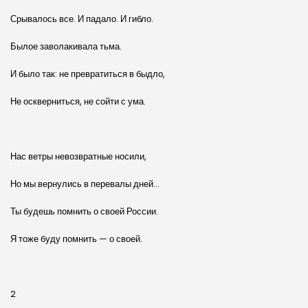
Срывалось все. И падало. И гибло.
Былое заволакивала тьма.
И было так: не превратиться в быдло,
Не оскверниться, не сойти с ума.
Нас ветры невозвратные носили,
Но мы вернулись в перевалы дней…
Ты будешь помнить о своей России.
Я тоже буду помнить — о своей.
2