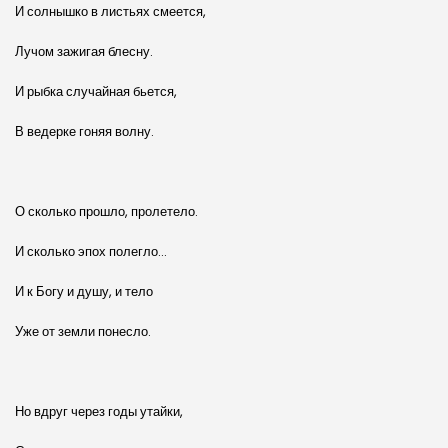
И солнышко в листьях смеется,
Лучом зажигая блесну.
И рыбка случайная бьется,
В ведерке гоняя волну.
О сколько прошло, пролетело.
И сколько эпох полегло…
И к Богу и душу, и тело
Уже от земли понесло.
Но вдруг через годы утайки,