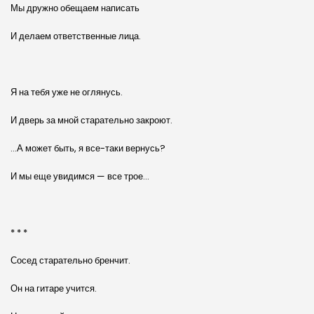
Мы дружно обещаем написать
И делаем ответственные лица.
Я на тебя уже не оглянусь.
И дверь за мной старательно закроют.
…А может быть, я все-таки вернусь?
И мы еще увидимся — все трое…
* * *
Сосед старательно бренчит.
Он на гитаре учится.