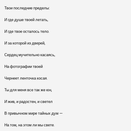
Твои последние пределы:
И где душе твоей летать,
И где твое осталось тело.
И за которой из дверей,
Сердец мучительно касаясь,
На фотографии твоей
Чернеет ленточка косая.
Ты для меня все так же юн,
И жив, и радостен, и светел
В привычном мире тайных дум —
На том, на этом ли мы свете.