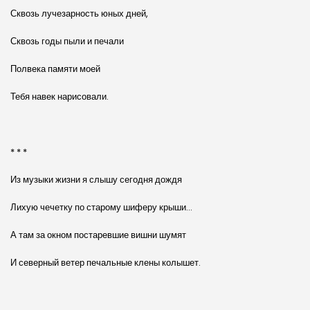
Сквозь лучезарность юных дней,
Сквозь годы пыли и печали
Полвека памяти моей
Тебя навек нарисовали.
* * *
Из музыки жизни я слышу сегодня дождя
Лихую чечетку по старому шиферу крыши…
А там за окном постаревшие вишни шумят
И северный ветер печальные клены колышет.