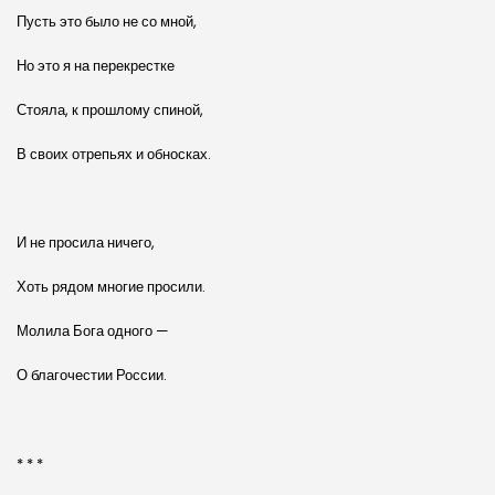
Пусть это было не со мной,
Но это я на перекрестке
Стояла, к прошлому спиной,
В своих отрепьях и обносках.
И не просила ничего,
Хоть рядом многие просили.
Молила Бога одного —
О благочестии России.
* * *