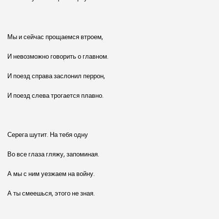
Мы и сейчас прощаемся втроем,
И невозможно говорить о главном.
И поезд справа заслонил перрон,
И поезд слева трогается плавно.
Серега шутит. На тебя одну
Во все глаза гляжу, запоминая.
А мы с ним уезжаем на войну.
А ты смеешься, этого не зная.