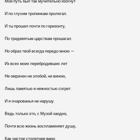
Мой путь был так мучительно изогнут
И по глухим тропинкам пролегал.
И ты прошел почти по горизонту,
По тридевятым царствам прошагал.
Но образ твой всегда передо мною —
Из всех моих перебродивших лет
Не омрачен ни злобой, ни виною,
Лишь памятью и нежностью согрет.
И я очарованья не нарушу.
Ведь только это, с Музой заодно,
Почти всю жизнь воспламеняет душу,
Как чистое столетнее вино.