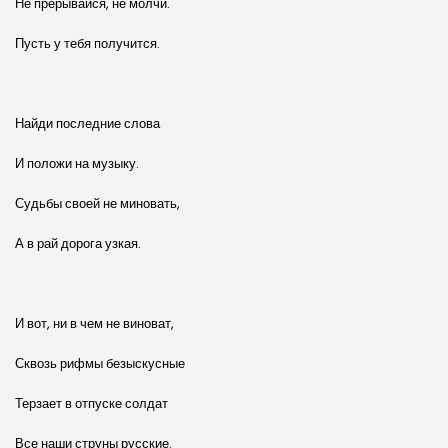
Не прерывайся, не молчи.
Пусть у тебя получится.
Найди последние слова
И положи на музыку.
Судьбы своей не миновать,
А в рай дорога узкая.
И вот, ни в чем не виноват,
Сквозь рифмы безыскусные
Терзает в отпуске солдат
Все наши струны русские.