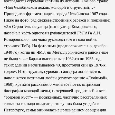
воссоздается огромная картина из истории Южного Урала:
«Над Челябинском дождь, молодой и струистый…»
Приводится фрагмент карты города Челябинска 1967 года.
Ниже на фото: ряд свежевыстроенных бараков и пояснение:
«2-я Строительная улица (ныне улица Комаровского,
названа в честь одного из руководителей ГУЛАГа А.И.
Комаровского, под чьим руководством в годы войны
строился ЧМЗ). На фото зима (предположительно, декабрь
1940-го), когда ни ЧМЗ, ни Металлургического района еще
не было <…> Бараки выстроены с 1932-го по 1935 год,
таких зданий насчитывалось 40, простояли они до 1970-х
годов». И эта трудная, суровая атмосфера дополняется,
наполняется мотивами любви (стихотворение «Любимой»,
1960), кратким рассказом о женитьбе поэта, штрихами
биографии молодой жены, потерявшей «родителей и весь
“родовой куст”» — посаженных, частично расстрелянных
только за то, надо полагать, что «у них была усадьба в
Петербурге, семья занималась выращиванием овощей для