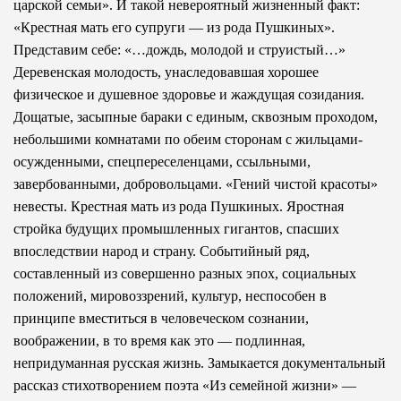
царской семьи». И такой невероятный жизненный факт:
«Крестная мать его супруги — из ро­да Пушкиных».
Представим себе: «…дождь, молодой и струистый…»
Деревенская молодость, унаследовавшая хорошее
физическое и душевное здоровье и жаждущая созидания.
Дощатые, засыпные бараки с единым, сквозным проходом,
небольшими комнатами по обеим сторонам с жильцами-
осужденными, спецпереселенцами, ссыльными,
завербованными, добровольцами. «Гений чистой красоты»
невесты. Крестная мать из рода Пушкиных. Яростная
стройка будущих промышленных гигантов, спасших
впоследствии народ и страну. Событийный ряд,
составленный из совершенно разных эпох, социаль­ных
положений, мировоззрений, культур, неспособен в
принципе вместиться в человеческом сознании,
воображении, в то время как это — подлинная,
непридуманная русская жизнь. Замыкается документальный
рассказ стихотворением поэта «Из семейной жизни» —