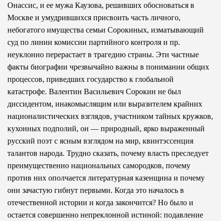
Онассис, и ее мужа Каузова, решивших обосноваться в
Москве и умудрившихся присвоить часть личного,
небогатого имущества семьи Сорокиных, изматывающий
суд по линии комиссии партийного контроля и пр.
неуклонно перерастает в трагедию страны. Эти частные
факты биографии чрезвычайно важны в понимании общих
процессов, приведших государство к глобальной
катастрофе. Валентин Васильевич Сорокин не был
диссидентом, инакомыслящим или выразителем крайних
националистических взглядов, участником тайных кружков,
кухонных подполий, он — природный, ярко выраженный
русский поэт с ясным взглядом на мир, квинтэссенция
талантов народа. Трудно сказать, почему власть преследует
преимущественно национальных самородков, почему
против них ополчается литературная казенщина и почему
они зачастую гибнут первыми. Когда это началось в
отечественной истории и когда закончится? Но было и
остается совершенно непреклонной истиной: подавление