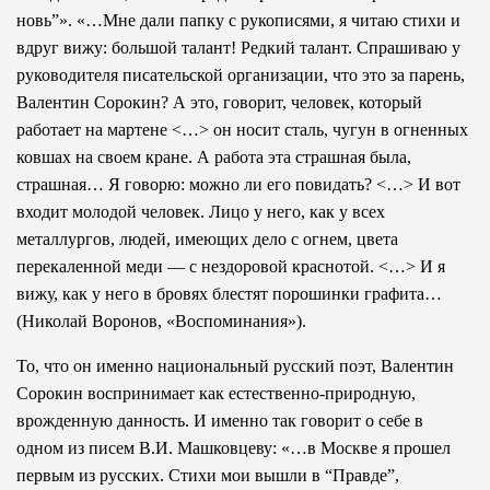
новь”». «…Мне дали папку с рукописями, я читаю стихи и
вдруг вижу: большой талант! Редкий талант. Спрашиваю у
руководителя писательской организации, что это за парень,
Валентин Сорокин? А это, говорит, человек, который
работает на мартене <…> он носит сталь, чугун в огненных
ковшах на своем кране. А работа эта страшная была,
страшная… Я говорю: можно ли его повидать? <…> И вот
входит молодой человек. Лицо у него, как у всех
металлургов, людей, имеющих дело с огнем, цвета
перекаленной меди — с нездоровой краснотой. <…> И я
вижу, как у него в бровях блестят порошинки графита…
(Николай Воронов, «Воспоминания»).
То, что он именно национальный русский поэт, Валентин
Сорокин воспринимает как естественно-природную,
врожденную данность. И именно так говорит о себе в
одном из писем В.И. Машковцеву: «…в Москве я прошел
первым из русских. Стихи мои вышли в “Правде”,