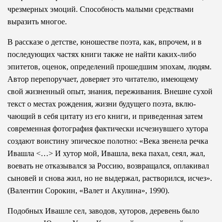
чрезмерных эмоций. Способность малыми средствами
выразить многое.
В рассказе о детстве, юношестве поэта, как, впрочем, и в
последующих частях книги также не найти каких-либо
эпитетов, оценок, определений прошедшим эпохам, людям.
Автор перепоручает, доверяет это читателю, имеющему
свой жизненный опыт, знания, переживания. Внешне сухой
текст о местах рождения, жизни будущего поэта, вклю­
чающий в себя цитату из его книги, и приведенная затем
современная фотография фактически исчезнувшего хутора
создают воистину эпическое полотно: «Века звенела речка
Ивашла <…> И хутор мой, Ивашла, века пахал, сеял, жал,
воевать не отказывался за Россию, возвращался, оплакивал
сыновей и снова жил, но не выдержал, растворился, исчез».
(Валентин Сорокин, «Валет и Акулина», 1990).
Подобных Ивашле сел, заводов, хуторов, деревень было