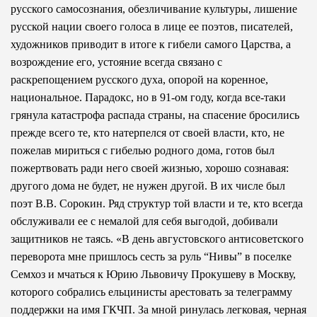
русского самосознания, обезличивание культуры, лишение
русской нации своего голоса в лице ее поэтов, писателей,
художников приводит в итоге к гибели самого Царства, а
возрождение его, устояние всегда связано с
раскрепощением русского духа, опорой на коренное,
национальное. Парадокс, но в 91-ом году, когда все-таки
грянула катастрофа распада страны, на спасение бросились
прежде всего те, кто натерпелся от своей власти, кто, не
пожелав мириться с гибелью родного дома, готов был
пожертвовать ради него своей жизнью, хорошо сознавая:
другого дома не будет, не нужен другой. В их числе был
поэт В.В. Сорокин. Ряд структур той власти и те, кто всегда
обслуживали ее с немалой для себя выгодой, добивали
защитников не таясь. «В день августовского антисоветского
переворота мне пришлось сесть за руль “Нивы” в поселке
Семхоз и мчаться к Юрию Львовичу Прокушеву в Москву,
которого собрались ельцинисты арестовать за телеграмму
поддержки на имя ГКЧП. За мной ринулась легковая, черная