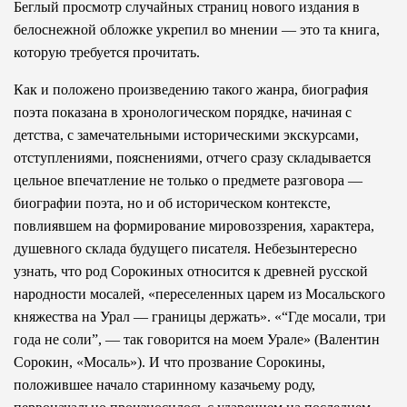
Беглый просмотр случайных страниц нового издания в
белоснежной обложке укрепил во мнении — это та книга,
которую требуется прочитать.
Как и положено произведению такого жанра, биография
поэта показана в хронологическом порядке, начиная с
детства, с замечательными историческими экскурсами,
отступлениями, пояснениями, отчего сразу складывается
цельное впечатление не только о предмете разговора —
биографии поэта, но и об историческом контексте,
повлиявшем на формирование мировоззрения, характера,
душевного склада будущего писателя. Небезынтересно
узнать, что род Сорокиных относится к древней русской
народности мосалей, «переселенных царем из Мосальского
княжества на Урал — границы держать». «“Где мосали, три
года не соли”, — так говорится на моем Урале» (Валентин
Сорокин, «Мосаль»). И что прозвание Сорокины,
положившее начало старинному казачьему роду,