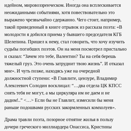
идейном, мировоззренческом. Иногда она всплескивается
неожиданными событиями, хотя повествовательно это
выражено чрезвычайно сдержанно. Чего стоит, например,
такой приведенный в книге отрывок из рассказа поэта: «В
молодости я добился приема у бывшего председателя КГБ
Шелепина. Пришел к нему, стал говорить, что хочу изучить
судьбы погибших поэтов. Он на меня посмотрел пристально
и сказал: “Зачем это тебе, Валентин? Ты на себя берешь
тяжелый груз. Это очень затруднит твою жизнь”. И отказал
мне». И чуть позже, находясь уже на очередной
должностной ступени: «В Главлите, цензуре, Владимир
Алексеевич Солодин восклицал: “…два отдела ЦК КПСС
снять тебя не могут, а мы циркуляра им не даем и не
дадим!..” <…> Если бы не Главлит, измесили бы меня
раньше подошвами русских закормленных комхолуев».
Драма травли поэта, позорное отнятие жилья в пользу
дочери греческого миллиардера Онассиса, Кристины