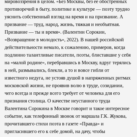
мировоззрения в целом. «Без Москвы, без ее обостренных
противоречий в быту, политике и культуре — поэту трудно
уяснить собственный взгляд на время и на призвание. А
призвание — труд, народ, жизнь, тяжкая и необъятная.
Призвание — ты и время». (Валентин Сорокин,
«Возвращение в молодость», 2022). В нашей российской
действительности немало, к сожалению, примеров, когда
подлинно талантливые писатели, поэты, блиставшие у себя
на «малой родине», перебравшись в Москву, вдруг терялись
в ней, размывались, блекли, а то и вовсе гибли от
известного недуга, не устояв душой в напряженных ритмах
московской жизни, не проявив волю в труде, созидании,
чего всегда и прежде всего требует от человека для его
признания столица. О качестве неустанного труда
Валентина Сорокина в Москве говорит и такое интересное
событие, как телефонный звонок от маршала Г.К. Жу­кова,
прочитавшего стихи поэта в газете «Правда» и
пригласившего его к себе домой, на дачу, чтобы