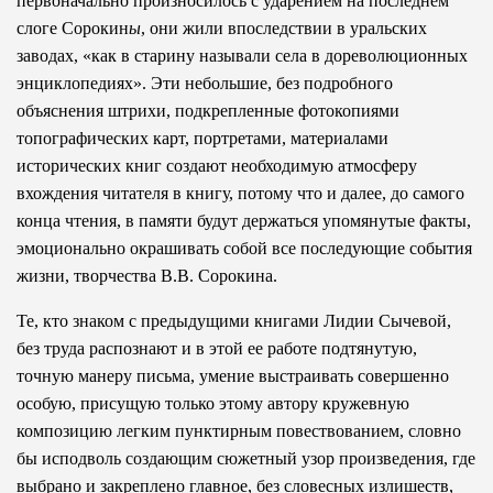
первоначально произносилось с ударением на последнем
слоге Сорокин
ы
, они жили впоследствии в уральских
заводах, «как в старину называли села в дореволюционных
энциклопедиях». Эти небольшие, без подробного
объяснения штрихи, подкрепленные фотокопиями
топографических карт, портретами, материалами
исторических книг создают необходимую атмосферу
вхождения читателя в книгу, потому что и далее, до самого
конца чтения, в памяти будут держаться упомянутые факты,
эмоционально окрашивать собой все последующие события
жизни, творчества В.В. Сорокина.
Те, кто знаком с предыдущими книгами Лидии Сычевой,
без труда распознают и в этой ее работе подтянутую,
точную манеру письма, умение выстраивать совершенно
особую, присущую только этому автору кружевную
композицию легким пунктирным повествованием, словно
бы исподволь создающим сюжетный узор произведения, где
выбрано и закреплено главное, без словесных излишеств,