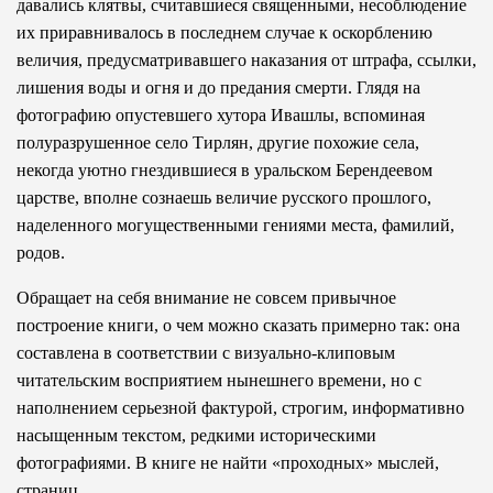
давались клятвы, считавшиеся священными, несоблюдение
их приравнивалось в последнем случае к оскорблению
величия, предусматривавшего наказания от штрафа, ссылки,
лишения воды и огня и до предания смерти. Глядя на
фотографию опустевшего хутора Ивашлы, вспоминая
полуразрушенное село Тирлян, другие похожие села,
некогда уютно гнездившиеся в уральском Берендеевом
царстве, вполне сознаешь величие русского прошлого,
наделенного могущественными гениями места, фамилий,
родов.
Обращает на себя внимание не совсем привычное
построение книги, о чем можно сказать примерно так: она
составлена в соответствии с визуально-клиповым
читательским восприятием нынешнего времени, но с
наполнением серьезной фактурой, строгим, информативно
насыщенным текстом, редкими историческими
фотографиями. В книге не найти «проходных» мыслей,
страниц.