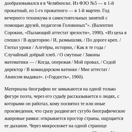
дообразовывался я в Челябинске. Из ФЗО №5 — в 1-й
прокатный, из 1-го прокатного — в 1-й мартен. Год
вечернего техникума и самостоятельных занятий с
помощью друзей, педагогов Головиных”». (Валентин
Сорокин, «Пылающий аттестат зрелости», 1990). «Из цеха я
спешил / В аудиторию / И, размышляя, / По дороге креп. /
Глотал уроки / Алгебры, истории, / Как в те года /
Случайный добрый хлеб. / О смутные / Законы
математики — / Когда, опережая / Мой провал, / Седой
директор / В командирском ватнике / Мне аттестат /
Авансом выдавал». («Гордость», 1960).
Материалы биографии не замыкаются на одной только
фигуре поэта, через его судьбу рассказывается о людях, с
которыми он работал, кому посвятил те или иные
произведения, что сразу раздвигает сугубо биографические
жанровые рамки: открывается простор страны, ощущается
ее дыхание. Через микросюжет на одной странице