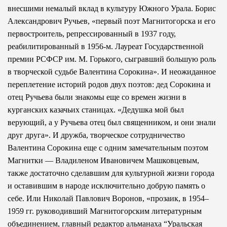
внесшими немалый вклад в культуру Южного Урала. Борис
Александрович Ручьев, «первый поэт Магнитогорска и его
первостроитель, репрессированный в 1937 году,
реабилитированный в 1956-м. Лауреат Государственной
премии РСФСР им. М. Горького, сыгравший большую роль
в творческой судьбе Валентина Сорокина». И неожиданное
переплетение историй родов двух поэтов: дед Сорокина и
отец Ручьева были знакомы еще со времен жизни в
курганских казачьих станицах. «Дедушка мой был
верующий, а у Ручьева отец был священником, и они знали
друг друга». И дружба, творческое сотрудничество
Валентина Сорокина еще с одним замечательным поэтом
Магнитки — Владиленом Ивановичем Машковцевым,
также достаточно сделавшим для культурной жизни города
и оставившим в народе исключительно добрую память о
себе. Или Николай Павлович Воронов, «прозаик, в 1954–
1959 гг. руководивший Магнитогорским литературным
объединением, главный редактор альманаха “Уральская