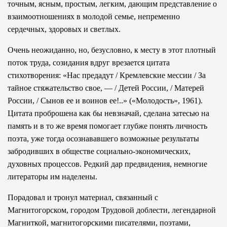
точным, ясным, простым, легким, дающим представление о
взаимоотношениях в молодой семье, непременно
сердечных, здоровых и светлых.
Очень неожиданно, но, безусловно, к месту в этот плотный
поток труда, созидания вдруг врезается цитата
стихотворения: «Нас предадут / Кремлевские мессии / За
тайное стяжательство свое, — / Детей России, / Матерей
России, / Сынов ее и воинов ее!..» («Молодость», 1961).
Цитата проброшена как бы невзначай, сделана затесью на
память и в то же время помогает глубже понять личность
поэта, уже тогда осознававшего возможные результаты
забродивших в обществе социально-экономических,
духовных процессов. Редкий дар предвидения, немногие
литераторы им наделены.
Порадовал и тронул материал, связанный с
Магнитогорском, городом Трудовой доблести, легендарной
Магниткой, магнитогорскими писателями, поэтами,