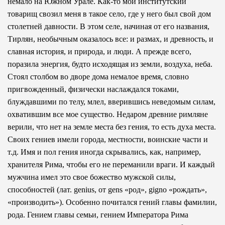
немало на Южном Урале. Как-то мой институтский
товарищ свозил меня в такое село, где у него был свой дом
столетней давности. В этом селе, начиная от его названия,
Тирлян, необычным оказалось все: и размах, и древность, и
славная история, и природа, и люди. А прежде всего,
поразила энергия, будто исходящая из земли, воздуха, неба.
Стоял столбом во дворе дома немалое время, словно
пригвожденный, физически наслаждался токами,
блуждавшими по телу, млел, вверившись неведомым силам,
охватившим все мое существо. Недаром древние римляне
верили, что нет на земле места без гения, то есть духа места.
Своих гениев имели города, местности, воинские части и
т.д. Имя и пол гения иногда скрывались, как, например,
хранителя Ри­ма, чтобы его не переманили враги. И каждый
мужчина имел это свое божество мужской силы,
способностей (лат. genius, от gens «род», gigno «рождать»,
«производить»). Особенно почитался гений главы фамилии,
рода. Гением главы семьи, гением Императора Рима