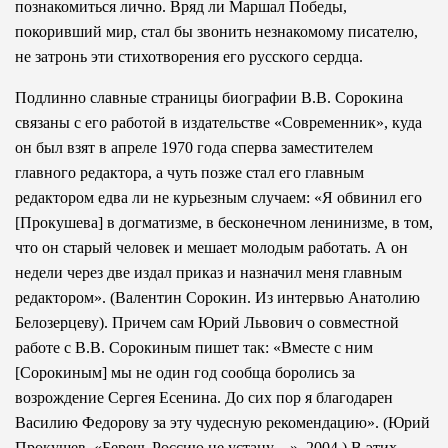
познакомиться лично. Вряд ли Маршал Победы,
покоривший мир, стал бы звонить незнакомому писателю,
не затронь эти стихотворения его русского сердца.
Подлинно славные страницы биографии В.В. Сорокина
связаны с его работой в издательстве «Современник», куда
он был взят в апреле 1970 года сперва заместителем
главного редактора, а чуть позже стал его главным
редактором едва ли не курьезным случаем: «Я обвинил его
[Прокушева] в догматизме, в бесконечном ленинизме, в том,
что он старый человек и мешает молодым работать. А он
недели через две издал приказ и назначил меня главным
редактором». (Валентин Сорокин. Из интервью Анатолию
Белозерцеву). Причем сам Юрий Львович о совместной
работе с В.В. Сорокиным пишет так: «Вместе с ним
[Сорокиным] мы не один год сообща боролись за
возрождение Сергея Есенина. До сих пор я благодарен
Василию Федорову за эту чудесную рекомендацию». (Юрий
Прокушев, «Беречь Россию не устану…», 2004.) В этих