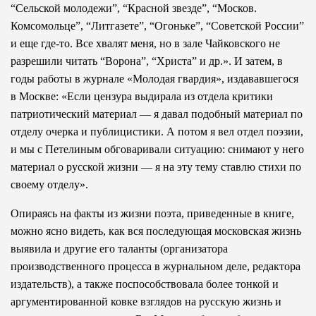
“Сельской молодежи”, “Красной звезде”, “Москов.
Комсомольце”, “Литгазете”, “Огоньке”, “Советской России”
и еще где-то. Все хвалят меня, но в зале Чайковского не
разрешили читать “Ворона”, “Христа” и др.». И затем, в
годы работы в журнале «Молодая гвардия», издававшегося
в Москве: «Если цензура выдирала из отдела критики
патриотический материал — я давал подобный материал по
отделу очерка и публицистики. А потом я вел отдел поэзии,
и мы с Петелиным обговаривали ситуацию: снимают у него
материал о русской жизни — я на эту тему ставлю стихи по
своему отделу».
Опираясь на факты из жизни поэта, приведенные в книге,
можно ясно видеть, как вся последующая московская жизнь
выявила и другие его таланты (организатора
производственного процесса в журнальном деле, редактора
издательств), а также поспособствовала более тонкой и
аргументированной ковке взглядов на русскую жизнь и