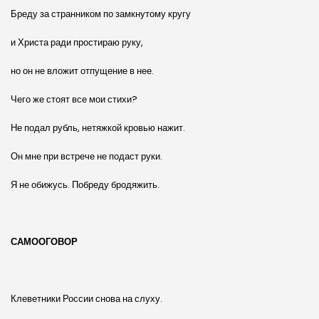
Бреду за странником по замкнутому кругу
и Христа ради простираю руку,
но он не вложит отпущение в нее.
Чего же стоят все мои стихи?
Не подал рубль, нетяжкой кровью нажит.
Он мне при встрече не подаст руки.
Я не обижусь. Побреду бродяжить.
САМООГОВОР
Клеветники России снова на слуху.