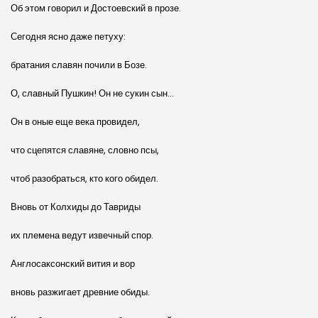
Об этом говорил и Достоевский в прозе.
Сегодня ясно даже петуху:
братания славян почили в Бозе.
О, славный Пушкин! Он не сукин сын…
Он в оные еще века провидел,
что сцепятся славяне, словно псы,
чтоб разобраться, кто кого обидел.
Вновь от Колхиды до Тавриды
их племена ведут извечный спор.
Англосаксонский вития и вор
вновь разжигает древние обиды.