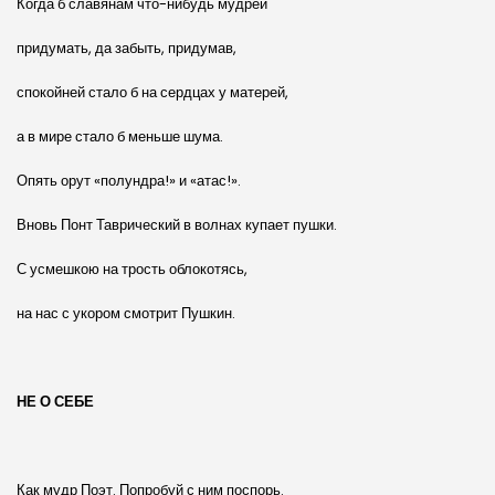
Когда б славянам что-нибудь мудрей
придумать, да забыть, придумав,
спокойней стало б на сердцах у матерей,
а в мире стало б меньше шума.
Опять орут «полундра!» и «атас!».
Вновь Понт Таврический в волнах купает пушки.
С усмешкою на трость облокотясь,
на нас с укором смотрит Пушкин.
НЕ О СЕБЕ
Как мудр Поэт. Попробуй с ним поспорь.