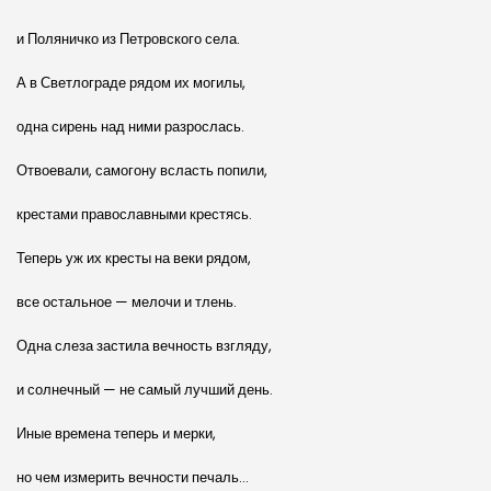
и Поляничко из Петровского села.
А в Светлограде рядом их могилы,
одна сирень над ними разрослась.
Отвоевали, самогону всласть попили,
крестами православными крестясь.
Теперь уж их кресты на веки рядом,
все остальное — мелочи и тлень.
Одна слеза застила вечность взгляду,
и солнечный — не самый лучший день.
Иные времена теперь и мерки,
но чем измерить вечности печаль…