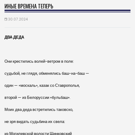
ИНЫЕ ВРЕМЕНА ТЕПЕРЬ
30.07.2024
ДВА ДЕДА
Они крестились волей-ветром в поле:
судьбой, не глядя, обменялись баш-на-баш —
один — «москаль», казак со Ставрополья,
второй — из Белоруссии «бульбаш».
Моих два деда встретились таковско,
не зря видать судьбина их свела:
из Могилевской волости Шинковский