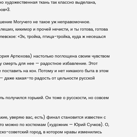
о художественная ткань так классно выделана,
ов»3.
ешение Могучего не такое уж неправомочное.
леших, кикимор и прочей нечисти, и ты готова, готова
левское: «Эх, тройка, птица-тройка, куда ж несешься
ория Артюхова) настолько поглощена своим чувством
ому смерть для нее — радостное избавление. Этот
 поставить на кон. Потому и нет никакого быта в этом
 — даже какая-то радость от цельности русской
 получился горький. Он тоже о русскости, но совсем
кие, уверяю вас, есть) финал становится известен с
то можно по костюмам (художник — Юрий Сучков). О,
ско-советский город, в котором нравы изменились