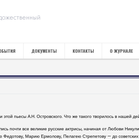
дожественный
ОБЫТИЯ
ДОКУМЕНТЫ
КОНТАКТЫ
О ЖУРНАЛЕ
этой пьесы А.Н. Островского. Что же такого творилось в нашей де
лись почти все великие русские актрисы, начиная от Любови Никул
ю Федотову, Марию Ермолову, Пелагею Стрепетову — до советских 