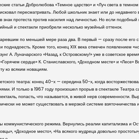
еские статьи Добролюбова «Темное царство» и «Луч света в темн
рисковал пересматривать. Любой школьник знает или до недавнего 
в знак протеста против насилия над личностью. Но если подобный 
ийный и спектакли приобрели несколько музейный оттенок.
аревшим по меньшей мере раза два. В первый — сразу после его см
 и поднадоесть. Кроме того, конец XIX века отмечен появлением «но
зунг А. Луначарского «Назад, к Островскому!» уже в советское врем
«Горячем сердце» К. Станиславского, «Доходном месте» и «Лесе» Вс
оту ко всяким новациям.
етского театра: конец 40-х — середина 50-х, когда восторжество
ями. И только в 1967 году произошел прорыв в спектакле Театра 
ектакль, попасть, что называется, в живой нерв современности. Вы
нически не может существовать в мерзкой системе взяточничества 
 коммунистического режима. Вернулись реалии капитализма и Остр
овцы», «Доходное место», «На всякого мудреца довольно простоты»,
ичье.