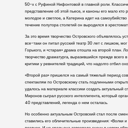
50-х с Руфиной Нифонтовой в главной роли. Классич
представление об этой пьесе, и каноны его мало кто 
молодое и светлое, а Катерина идет на самоубийство 
течение полутора столетий он выродился в хрестомат
За это время творчество Островского объявлялось уст
все-таки он питал русский театр 30 лет с лишком, мог
Горького, и «старая» драма отошла на второй план. Ло
творчество драматурга, выразившийся прежде всего в 
критики у ревнителей традиций, что надолго отбил ох
«Второй раз» пришелся на самый тяжелый период сов
спектаклям по Островскому стать подлинными открыти
удалось на материале классики создать актуальный сп
Миронов сыграл русского интеллигента, который орга
40 представлений, легенда о нем осталась.
Но особенно актуальным Островский стал после смены
ставились его обличительные произведения: «Волки и 
позднее. И не сразу она завоевала сцену в новом обл