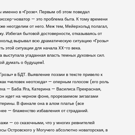
ы именно в «Грозе». Первым об этом поведал
иссер-новатор — это проблема быта. К тому времени
акже неотделим от него. Меж тем, Мейерхольд полагал,
ку. Избегая бытовой достоверности, отказываясь от
ерхольд вырывал всю драматическую ситуацию «Грозы»
ь этой ситуации для начала XX-го века.
а выступала угаданная власть темных духовных сил.
ой думать о будущем1.
озы» в БДТ. Выявление поэзии в тексте привело к
как «человек неотсюда» — оперным голосом (его роль
иха — Баба Яга, Катерина — Василиса Прекрасная,
 он идет на черном фоне, прорезаемом зигзагами
терины. В финале она в алом платье (все
 нее — блаженство избавления от страданий.
ажи — со сказочными, что у многих ревнителей
есы Островского у Могучего абсолютно новаторская, в