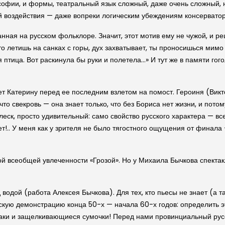
офии, и формы, театральный язык сложный, даже очень сложный, н
й воздействия — даже вопреки логическим убеждениям консерватор
анная на русском фольклоре. Значит, этот мотив ему не чужой, и р
о летишь на санках с горы, дух захватывает, ты проносишься мимо 
я птица. Вот раскинула бы руки и полетела…» И тут же в памяти гого
Катерину перед ее по­следним взлетом на помост. Героиня (Викт
, что свекровь — она знает только, что без Бориса нет жизни, и пот
леск, просто удивительный: само свойство русского характера — все
нет!.. У меня как у зрителя не было тягостного ощущения от финала
 всеобщей увлеченности «Грозой». Но у Михаила Бычкова спектакль
одой (работа Алексея Бычкова). Для тех, кто пьесы не знает (а та
скую демонстрацию конца 50-х — начала 60-х годов: определить э
джаки и защелкивающиеся сумочки! Перед нами провинциальный рус