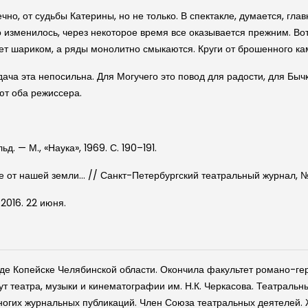
ечно, от судьбы Катерины, но не только. В спектакле, думается, гл
то изменилось, через некоторое время все оказывается прежним. Вот
ет шариком, а ряды монолитно смыкаются. Круги от брошенного ка
дача эта непосильна. Для Могучего это повод для радости, для Быч
ют оба режиссера.
д. — М., «Наука», 1969. С. 190–191.
 от нашей земли… // Санкт-Петербургский театральный журнал, № 
2016. 22 июня.
де Копейске Челябинской области. Окончила факультет романо-ге
т театра, музыки и кинематографии им. Н.К. Черкасова. Театральный
многих журнальных публикаций. Член Союза театральных деятелей.