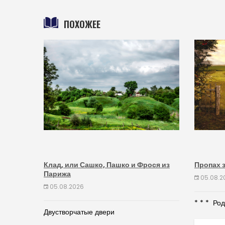
ПОХОЖЕЕ
Клад, или Сашко, Пашко и Фрося из
Пропах 
Парижа
05.08.2
05.08.2026
* * * Ро
Двустворчатые двери