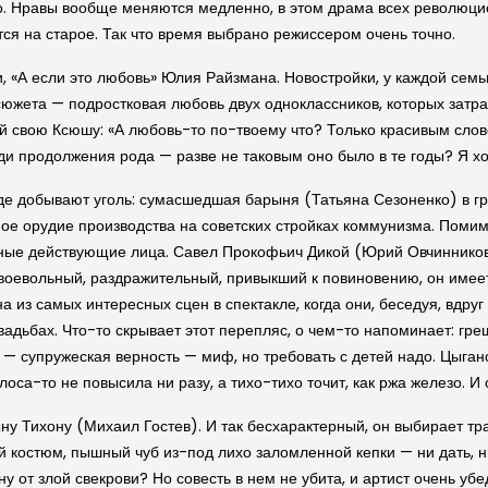
. Нравы вообще меняются медленно, в этом драма всех революцио
ся на старое. Так что время выбрано режиссером очень точно.
, «А если это любовь» Юлия Райзмана. Новостройки, у каждой семь
южета — подростковая любовь двух одноклассников, которых затра
 свою Ксюшу: «А любовь-то по-твоему что? Только красивым слов
ди продолжения рода — разве не таковым оно было в те годы? Я х
 где добывают уголь: сумасшедшая барыня (Татьяна Сезоненко) в г
ное орудие производства на советских стройках коммунизма. Помим
овные действующие лица. Савел Прокофьич Дикой (Юрий Овчиннико
Своевольный, раздражительный, привыкший к повиновению, он имеет
из самых интересных сцен в спектакле, когда они, беседуя, вдру
вадьбах. Что-то скрывает этот перепляс, о чем-то напоминает: гр
ет — супружеская верность — миф, но требовать с детей надо. Цыга
олоса-то не повысила ни разу, а тихо-тихо точит, как ржа железо. И
ну Тихону (Михаил Гостев). И так бесхарактерный, он выбирает т
й костюм, пышный чуб из-под лихо заломленной кепки — ни дать, н
 от злой свекрови? Но совесть в нем не убита, и артист очень убе