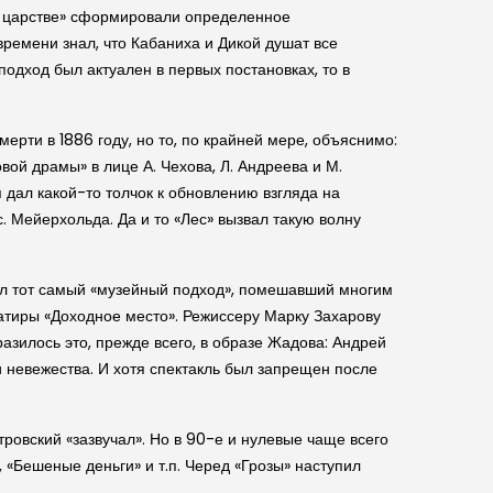
ом царстве» сформировали определенное
времени знал, что Кабаниха и Дикой душат все
подход был актуален в первых постановках, то в
ерти в 1886 году, но то, по крайней мере, объяснимо:
вой драмы» в лице А. Чехова, Л. Андреева и М.
я дал какой-то толчок к обновлению взгляда на
. Мейерхольда. Да и то «Лес» вызвал такую волну
вал тот самый «музейный подход», помешавший многим
сатиры «Доходное место». Режиссеру Марку Захарову
разилось это, прежде всего, в образе Жадова: Андрей
и невежества. И хотя спектакль был запрещен после
овский «зазвучал». Но в 90-е и нулевые чаще всего
 «Бешеные деньги» и т.п. Черед «Грозы» наступил