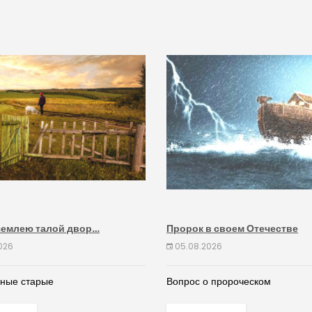
землею талой двор…
Пророк в своем Отечестве
026
05.08.2026
дные старые
Вопрос о пророческом