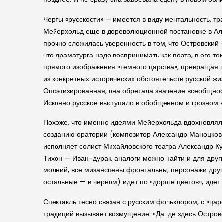
Черты «русскости» — имеется в виду ментальность, т
Мейерхольд еще в дореволюционной постановке в Але
прочно сложилась уверенность в том, что Островский 
что драматурга надо воспринимать как поэта, в его т
прямого изображения «темного царства», превращая 
из конкретных исторических обстоятельств русской ж
Опоэтизированная, она обретала значение всеобщност
Исконно русское выступало в обобщенном и грозном в
Похоже, что именно идеями Мейерхольда вдохновлялс
созданию оратории (композитор Александр Маноцков)
исполняет солист Михайловского театра Александр К
Тихон — Иван-дурак, аналоги можно найти и для дру
молний, все мизансцены фронтальны, персонажи друг 
остальные — в черном) идет по «дороге цветов», идет
Спектакль тесно связан с русским фольклором, с «ца
традиций вызывает возмущение: «Да где здесь Островс