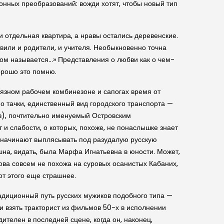
нных преобразований: вожди хотят, чтобы новый тип
и отдельная квартира, а нравы остались деревенские.
вили и родители, и учителя. Необыкновенно точна
ом называется…» Представления о любви как о чем-
орошо это помню.
рязном рабочем комбинезоне и сапогах время от
о тачки, единственный вид городского транспорта —
в), почтительно именуемый Островским
 и слабости, о которых, похоже, не понаслышке знает
г начинают выплясывать под разудалую русскую
ешна, видать, была Марфа Игнатьевна в юности. Может,
нова совсем не похожа на суровых осанистых Кабаних,
 от этого еще страшнее.
радиционный путь русских мужиков подобного типа —
и взять тракторист из фильмов 50-х в исполнении
дителен в последней сцене, когда он, наконец,