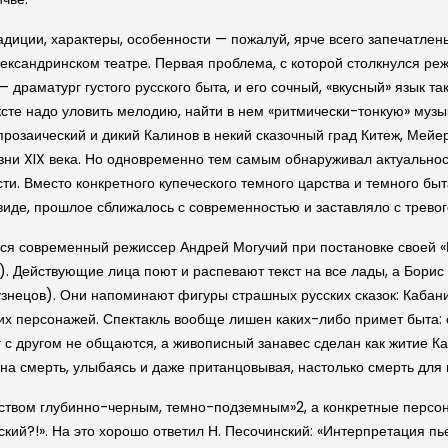
радиции, характеры, особенности — пожалуй, ярче всего запечатлен
ксандринском театре. Первая проблема, с которой столкнулся реж
— драматург густого русского быта, и его сочный, «вкусный» язык т
ексте надо уловить мелодию, найти в нем «ритмически-тонкую» музы
прозаический и дикий Калинов в некий сказочный град Китеж, Мей
изни XIX века. Но одновременно тем самым обнаруживал актуальност
и. Вместо конкретного купеческого темного царства и темного быт
иде, прошлое сближалось с современностью и заставляло с тревог
я современный режиссер Андрей Могучий при постановке своей «Гр
. Действующие лица поют и распевают текст на все лады, а Борис 
узнецов). Они напоминают фигуры страшных русских сказок: Кабан
гих персонажей. Спектакль вообще лишен каких-либо примет быта:
с другом не общаются, а живописный занавес сделан как житие Ка
 на смерть, улыбаясь и даже пританцовывая, настолько смерть для
рством глубинно-черным, темно-подземным»2, а конкретные персон
кий?!». На это хорошо ответил Н. Песочинский: «Интерпретация пь