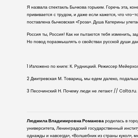
Я назвала спектакль Бычкова горьким. Горечь эта, кон
прививается с трудом, и даже если кажется, что что-
поставлена бычковская «Гроза». Душа Катерины улета
Россия ты, Россия! Как ни пытаются тебя изменить, за
Но повод поразмышлять о свойствах русской души да
1 Изложено по книге: К. Рудницкий. Режиссер Мейерхоль
2 Дмитревская М. Товарищ, мы едем далеко, подальше
3 Песочинский Н. Почему люди не летают // Colta.ru. 
Людмила Владимировна Романова
родилась в горо
университета, Ленинградский государственный институ
однажды и навсегда», «Волшебник из страны кукол», 