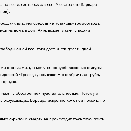
ю, но все же хоть осмелился. А сестра его Варвара
нов).
одских властей средств на установку громоотвода.
хи из дома в дом. Ангельские глазки, сладкий
вободы он ей все-таки даст, и эти десять дней
ими огоньками, где мечутся полуобнаженные фигуры
ьдовской «Грозе», здесь какая-то фабричная труба,
 городка.
ливая, с обостренной чувствительностью. Потому и
ь окружающих. Варвара искренне хочет ей помочь, но
ько скрыто! И смерть ее происходит тоже тихо, почти