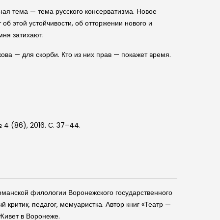
авная тема — тема русского консерватизма. Новое
 об этой устойчивости, об отторжении нового и
мня затихают.
кова — для скорби. Кто из них прав — покажет время.
4 (86), 2016. С. 37–44.
рманской филологии Воронежского государственного
 критик, педагог, мемуаристка. Автор книг «Театр —
 Живет в Воронеже.