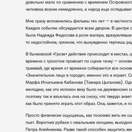
довольно мало по сравнению с временем Островского
человека возник немедленно, а народ еще оглядывает
Мне сразу вспомнились фильмы тех лет — в частности
Каждое событие обсуждается всем двором. В центре с
была Надежда Федосова в роли матери, вразумлявшей
то недостойном, грязном, что вынужденно терпишь ра
В бычковской «Грозе» действие происходит в местах,
времени с грохотом провозит по сцене тачку — основ
трамвай, где время от времени собираются все осн
«Значительное лицо в городе», именно это и играет. 
Марфа Игнатьевна Кабанова (Тамара Цыганова). Одна 
мелодию, как это испокон веку было на деревенских с
поэтому так и взъелась она на сноху, что твердо зна
как было принято играть этот образ. Она, кажется, и г
Просто физически ощущаешь, как тоскливо жить ее сы
пьет. Воротник рубахи с овальными концами, выходно
Петра Алейникова. Разве такой способен защитить жену