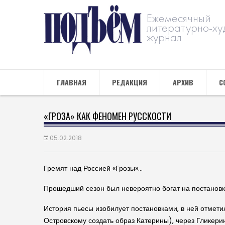
Ежемесячный
литературно-ху
журнал
ГЛАВНАЯ
РЕДАКЦИЯ
АРХИВ
С
«ГРОЗА» КАК ФЕНОМЕН РУССКОСТИ
05.02.2018
Гремят над Россией «Грозы»…
Прошедший сезон был невероятно богат на постановки 
История пьесы изобилует постановками, в ней отмети
Островскому создать образ Катерины), через Гликери