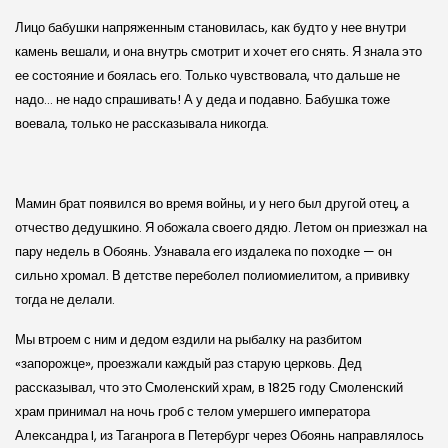
Лицо бабушки напряженным становилась, как будто у нее внутри
камень вешали, и она внутрь смотрит и хочет его снять. Я знала это
ее состояние и боялась его. Только чувствовала, что дальше не
надо… не надо спрашивать! А у деда и подавно. Бабушка тоже
воевала, только не рассказывала никогда.
Мамин брат появился во время войны, и у него был другой отец, а
отчество дедушкино. Я обожала своего дядю. Летом он приезжал на
пару недель в Обоянь. Узнавала его издалека по походке — он
сильно хромал. В детстве переболел полиомиелитом, а прививку
тогда не делали.
Мы втроем с ним и дедом ездили на рыбалку на разбитом
«запорожце», проезжали каждый раз старую церковь. Дед
рассказывал, что это Смоленский храм, в 1825 году Смоленский
храм принимал на ночь гроб с телом умершего императора
Александра I, из Таганрога в Петербург через Обоянь направлялось