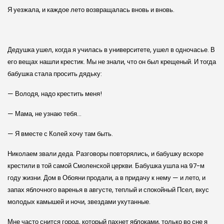
Я уезжала, и каждое лето возвращалась вновь и вновь.
Дедушка ушел, когда я училась в университете, ушел в одночасье. В
его вещах нашли крестик. Мы не знали, что он был крещеный. И тогда
бабушка стала просить дядьку:
— Володя, надо крестить меня!
— Мама, не узнаю тебя…
— Я вместе с Колей хочу там быть.
Николаем звали деда. Разговоры повторялись, и бабушку вскоре
крестили в той самой Смоленской церкви. Бабушка ушла на 97-м
году жизни. Дом в Обояни продали, а в придачу к нему — и лето, и
запах яблочного варенья в августе, теплый и спокойный Псел, вкус
молодых камышей и ночи, звездами укутанные.
Мне часто снится город, который пахнет яблоками, только во сне я