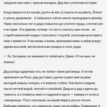
траурное шествие с прахом монарха. Дед был учителем истории.
Когда вернулся из лагеря, долго не мог устроиться на работу. Взяли
в школу дворником… А бабушка в той же школе преподавала физику.
Через несколько лет и деда повысили до учителя труда, а потом уже
и истории. Эта церковь почему-то часто снилась мне потом… из
старой кирпичной кладки стала бело-голубой, золотыми куполами в
небо стремится. А мы вновь и вновь проезжаем мимо и забор вокруг
церкви высокий, металлическая оградка и голос дяди:
— Эх, Катерина, не занимается тобой мать! Даже «Отче наш» не
знаешь!
Дед всегда одергивал его, не любил такие разговоры. А потом
приезжали на Псел, дед доставал удочки и рвал мне на реке
молодой камыш, очищал, и я жевала стебли. Они были сладкие,
пахли летней водой, теплой и спокойной. Дядька и дед сидели до
темноты, а я плавала, вместо надувного круга — камера от колеса
«запорожца». Псел ласковый, на нашем берегу росли тополя.
Бабушка говорила, что сажали их сразу после войны. Громадные, в