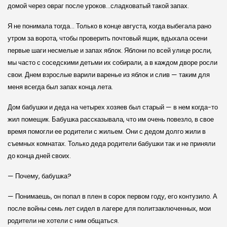
домой через овраг после уроков…сладковатый такой запах.
Я не понимала тогда… Только в конце августа, когда выбегала рано
утром за ворота, чтобы проверить почтовый ящик, вдыхала осени
первые шаги несмелые и запах яблок. Яблони по всей улице росли,
мы часто с соседскими детьми их собирали, а в каждом дворе росли
свои. Днем взрослые варили варенье из яблок и слив — таким для
меня всегда был запах конца лета.
Дом бабушки и деда на четырех хозяев был старый — в нем когда-то
жил помещик. Бабушка рассказывала, что им очень повезло, в свое
время помогли ее родители с жильем. Они с дедом долго жили в
съемных комнатах. Только деда родители бабушки так и не приняли
до конца дней своих.
— Почему, бабушка?
— Понимаешь, он попал в плен в сорок первом году, его контузило. А
после войны семь лет сидел в лагере для политзаключенных, мои
родители не хотели с ним общаться.