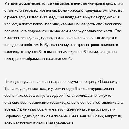
Мы шли домой через тот самый овраг, в нем летние травы дышали и
от легкого ветра волновались. Дома уже ждал дедушка, он привозил
с рынка арбуз и пломбир. Дедушка всегда ел арбуз с бородинским
хлебом, а потом показывал мне, что можно натирать хлеб чесноком,
поливать его подсолнечным маслом и сверху солью посыпать. Это
было самое вкусное, однажды я вынесла несколько таких кусков
соседским ребятам. Бабушка почему-то страшно расстроилась и
сказала, что лучше бы я вынесла им пирог с яблоками, а еще она
никогда не выбрасывала остатки хлеба.
В конце августа я начинала страшно скучать по дому и Воронежу.
Трава во дворе желтела, и утром иногда было пасмурно, словно
осень на часок заглянула во двор. Пела горлица, и почему-то
становилось невыносимо тоскливо, словно ее песня останавливала
время. И мне казалось, что я в этой минуте навсегда останусь, и
Воронеж будет бурлить сам по себе и без меня, а Обоянь, напротив,
всех нас поглотит своим безвременьем.