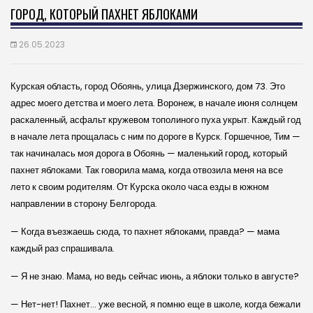
ГОРОД, КОТОРЫЙ ПАХНЕТ ЯБЛОКАМИ
26.05.2023
Курская область, город Обоянь, улица Дзержинского, дом 73. Это
адрес моего детства и моего лета. Воронеж, в начале июня солнцем
раскаленный, асфальт кружевом тополиного пуха укрыт. Каждый год
в начале лета прощалась с ним по дороге в Курск. Горшечное, Тим —
так начиналась моя дорога в Обоянь — маленький город, который
пахнет яблоками. Так говорила мама, когда отвозила меня на все
лето к своим родителям. От Курска около часа езды в южном
направлении в сторону Белгорода.
— Когда въезжаешь сюда, то пахнет яблоками, правда? — мама
каждый раз спрашивала.
— Я не знаю. Мама, но ведь сейчас июнь, а яблоки только в августе?
— Нет-нет! Пахнет… уже весной, я помню еще в школе, когда бежали