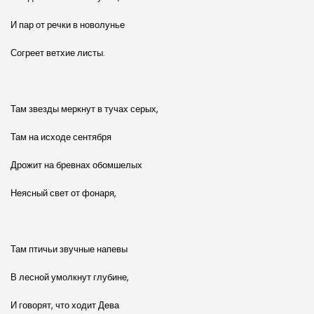
И пар от речки в новолунье
Согреет ветхие листы.
Там звезды меркнут в тучах серых,
Там на исходе сентября
Дрожит на бревнах обомшелых
Неясный свет от фонаря,
Там птичьи звучные напевы
В лесной умолкнут глубине,
И говорят, что ходит Дева