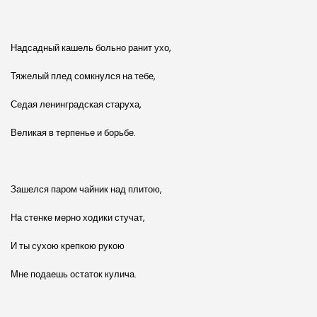
Надсадный кашель больно ранит ухо,
Тяжелый плед сомкнулся на тебе,
Седая ленинградская старуха,
Великая в терпенье и борьбе.
Зашелся паром чайник над плитою,
На стенке мерно ходики стучат,
И ты сухою крепкою рукою
Мне подаешь остаток кулича.