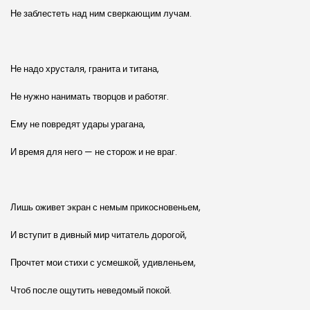
Не заблестеть над ним сверкающим лучам.
Не надо хрусталя, гранита и титана,
Не нужно нанимать творцов и работяг.
Ему не повредят удары урагана,
И время для него — не сторож и не враг.
Лишь оживет экран с немым прикосновеньем,
И вступит в дивный мир читатель дорогой,
Прочтет мои стихи с усмешкой, удивленьем,
Чтоб после ощутить неведомый покой.