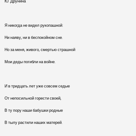
Ю. Друнина
Я никогда не видел рукопашной:
Ни наяву, ни в беспокойном сне.
Но за меня, живого, смертью страшной
Мои деды погибли на войне.
И в тридцать лет уже совсем седые
От непосильной горести своей,
В ту пору наши бабушки родные
В тылу растили наших матерей.