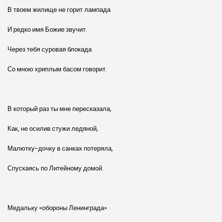
В твоем жилище не горит лампада
И редко имя Божие звучит.
Через тебя суровая блокада
Со мною хриплым басом говорит.
В который раз ты мне пересказала,
Как, не осилив стужи ледяной,
Малютку-дочку в санках потеряла,
Спускаясь по Литейному домой.
Медальку «обороны Ленинграда»