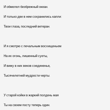
И обмелел безбрежный океан.
И только две в нем сохранились капли:
Твои глаза, последний ветеран.
И я смотрю с печальным восхищеньем
На их огонь, лишенный суеты,
И вижу в них веков соединенье,
Тысячелетней мудрости черты.
У старой койки в жаркий полдень мая
Ты на своем посту теперь один.