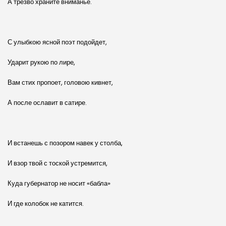
А трезво храните вниманье.
С улыбкою ясной поэт подойдет,
Ударит рукою по лире,
Вам стих пропоет, головою кивнет,
А после ославит в сатире.
И встанешь с позором навек у столба,
И взор твой с тоской устремится,
Куда губернатор не носит «бабла»
И где колобок не катится.