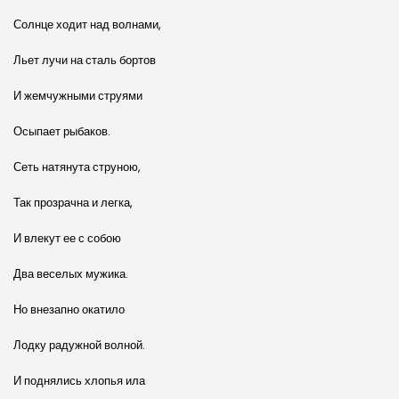
Солнце ходит над волнами,
Льет лучи на сталь бортов
И жемчужными струями
Осыпает рыбаков.
Сеть натянута струною,
Так прозрачна и легка,
И влекут ее с собою
Два веселых мужика.
Но внезапно окатило
Лодку радужной волной.
И поднялись хлопья ила