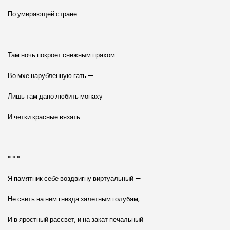
По умирающей стране.
Там ночь покроет снежным прахом
Во мхе нарубленную гать —
Лишь там дано любить монаху
И четки красные вязать.
* * *
Я памятник себе воздвигну виртуальный —
Не свить на нем гнезда залетным голубям,
И в яростный рассвет, и на закат печальный