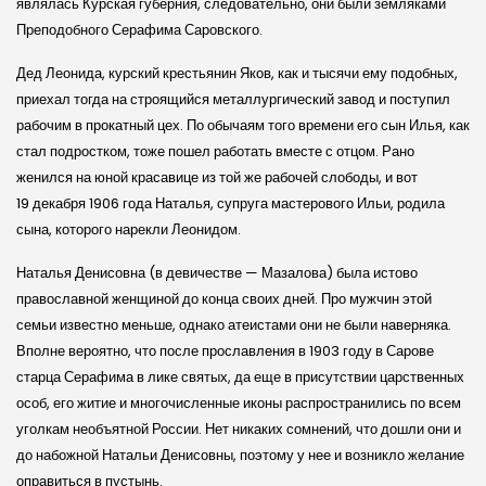
являлась Курская губерния, следовательно, они были земляками
Преподобного Серафима Саровского.
Дед Леонида, курский крестьянин Яков, как и тысячи ему подобных,
приехал тогда на строящийся металлургический завод и поступил
рабочим в прокатный цех. По обычаям того времени его сын Илья, как
стал подростком, тоже пошел работать вместе с отцом. Рано
женился на юной красавице из той же рабочей слободы, и вот
19 декабря 1906 года Наталья, супруга мастерового Ильи, родила
сына, которого нарекли Леонидом.
Наталья Денисовна (в девичестве — Мазалова) была истово
православной женщиной до конца своих дней. Про мужчин этой
семьи известно меньше, однако атеистами они не были наверняка.
Вполне вероятно, что после прославления в 1903 году в Сарове
старца Серафима в лике святых, да еще в присутствии царственных
особ, его житие и многочисленные иконы распространились по всем
уголкам необъятной России. Нет никаких сомнений, что дошли они и
до набожной Натальи Денисовны, поэтому у нее и возникло желание
оправиться в пустынь.