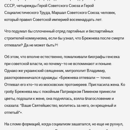
СССР, четырежды Герой Советского Союза и Герой
Социалистического Труда, Маршал Советского Союза; человек,
который правил Советской империей восемнадцать лет.
Что подумал бы сплоченный отряд пар­тийных и беспартийных
строителей коммунизма, если бы узнал, что Брежнева после смерти
отпевали? Да не может быть?!
Об этом, что вполне естественно, помалкивали биографы генсека
при советской власти, но почему-то не вспоминают и поныне.
Однако же украинский священник, митрополит Владимир,
разоткровенничался однажды: «Брежнева отпевали — точно.
Отпевал его кто-то из московских протоиереев. Пригласила жена. Ко
гробу Брежнева мы с покойным Патриархом Пименом принесли
цветы, подошли к жене, она поднялась, взяла благословение и
сказала: “Ваше Святейшество, молитесь за него, он крещеный и
отпетый”».
На сломе формаций, когда социализм зашатался, но еще не рухнул,