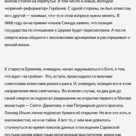
многие стояли на перепутье. В том числе и новый, молодой
«кормчий-реформатор» Горбачев. С одной стороны, он был атеистом,
но с другой — понимал, что-то в этом вопросе нужно менять. В
1988 году он на приеме членов Синода заявил, что позиция
государства по отношению к Церкви будет пересмотрена. А после
смерти жены общался с московскими архиереями и расспрашивал о
вечной жизни…
К старости Брежнев, очевидно, начал задумываться о Боге, о том,
что ждет «за гробом». Это, кстати, происходило со многими
советскими атеистами разного ранга. И, очевидно, позиция его в этом
направлении явно смягчилась. Во всяком случае, за два дня до
своей смерти он подписал разрешение на открытие первого в Москве
монастыря — Свято-Данилова, о чем Патриархия долго просила.
Леонид Ильич лично подписал бумаги об открытии. Но все это хоть и
малоизвестно, но и не тайна. А вот то, с чем мне довелось
столкнуться во время поисков данных о посещении Саровской
пустыни одним известным религиозным мыслителем, иначе как