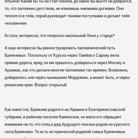
Ильича! Каким бы ты ни стал бонзой, до каких бы высот ни добрался,
то, что заложено детством, не изживешь никакими догмами. Оно
теплится в тебе, порой руководит твоими поступками и делает тебя
человечнее.
Кстати, интересно, что попросил маленький Леня у старца?
А еще интересно бы реконструировать паломнический путь
Брежневых. Поскольку от Курска через Тамбов к Сарову вела
прямая дорога, вряд ли им пришлось добираться через Москву и
Арзамас, как это делали многие паломники тех времен. Возможно,
добирались они через нынешнюю Мордовию, а может быть, и через
рязанские края. Вопрос открытый.
Как известно, Брежнев родился на Украине в Екатеринославской
губернии, в рабочем поселке Каменское, но мало кто обращает
внимание на то, что отец и дед будущего генсека родом из курского
села Брежнево. То есть исторической родиной семьи Брежневых