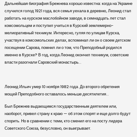
Дальнейшая биография Брежнева хорошо известна: когда на Украине
случился голод 1921 года, вся семья уехала в деревню, Леонид стал
работать на курском маслобойном заводе, в семнадцать лет стал
комсомольцем и поступил учиться в Курский землемерно-
мелиоративный техникум. Интересно, гуляя по улицам Курска,
участвуя в комсомольских делах, вспоминал ли он о своем детском
посещении Сарова, помнил ли о том, что Преподобный родился
именно в Курске? В год, когда Леонид окончил техникум, советские
власти разогнали Саровский монастырь…
Леонид Ильич умер 10 ноября 1982 года. До второго обретения
мощей Преподобного оставалось меньше десятилетия…
Был Брежнев выдающимся государственным деятелем или,
наоборот, привел страну к краю — об этом спорят и еще долго будут
спорить. Но в сравнении с теми, кто сменил его на посту лидера
Советского Союза, безусловно, он выигрывает.