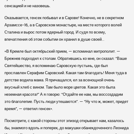
сенсацией и не назовешь.
Оказывается, генсек побывал и в Сарове! Конечно, не в секретном
Арзамссе-16, а в Саровском монастыре, на месте которого волей
Сталина и вырос потом ядерный город. И судя по всему,
впечатления об этом событии он хранил в душе своей…
«В Кремле был октябрьский прием, — вспоминал митрополит. —
Брежнев подходил к столам. Обратившись ко мне, он сказал: “Ваше
Святейшество, я вспоминаю Саровскую пустынь, где был
прославлен Серафим Саровский. Какая там благодать! Меня туда в
детстве водила мама. Я причащался, ел за всенощной очень
вкусный хлеб с вином. Там было море цветов. Какая это была
неземная красота!” А я говорю: “Отдайте ее нам, мы воссоздадим
это благолепие. Пусть люди утешаются”. — “Ну что ж, может, придет
время”, — ответил генсек».
Посмотрите, с какой стороны этот эпизод открывает нам, казалось
бы, знаемого вдоль и поперек, до макушки обанекдоченного Леонида