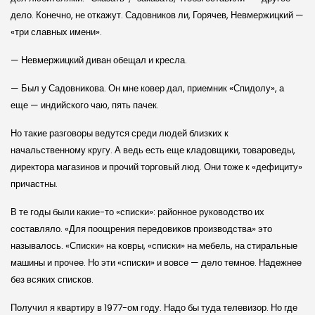
дело. Конечно, не откажут. Садовников ли, Горячев, Невмержицкий —
«три славных имени».
— Невмержицкий диван обещал и кресла.
— Был у Садовникова. Он мне ковер дал, приемник «Спидолу», а
еще — индийского чаю, пять пачек.
Но такие разговоры ведутся среди людей близких к
начальственному кругу. А ведь есть еще кладовщики, товароведы,
директора магазинов и прочий торговый люд. Они тоже к «дефициту»
причастны.
В те годы были какие-то «списки»: районное руководство их
составляло. «Для поощрения передовиков производства» это
называлось. «Списки» на ковры, «списки» на мебель, на стиральные
машины и прочее. Но эти «списки» и вовсе — дело темное. Надежнее
без всяких списков.
Получил я квартиру в 1977-ом году. Надо бы туда телевизор. Но где