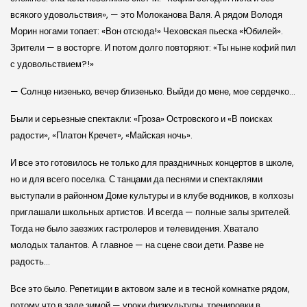
всякого удовольствия», — это Молоканова Валя. А рядом Володя
Морин ногами топает: «Вон отсюда!» Чеховская пьеска «Юбилей».
Зрители — в восторге. И потом долго повторяют: «Ты ныне кофий пил
с удовольствием?!»
— Солнце низенько, вечер близенько. Выйди до мене, мое сердечко…
Были и серьезные спектакли: «Гроза» Островского и «В поисках
радости», «Платон Кречет», «Майская ночь».
И все это готовилось не только для праздничных концертов в школе,
но и для всего поселка. С танцами да песнями и спектаклями
выступали в районном Доме культуры и в клубе водников, в колхозы
приглашали школьных артистов. И всегда — полные залы зрителей.
Тогда не было заезжих гастролеров и телевидения. Хватало
молодых талантов. А главное — на сцене свои дети. Разве не
радость…
Все это было. Репетиции в актовом зале и в тесной комнатке рядом,
потому что в зале зимой — уроки физкультуры, тренировки в