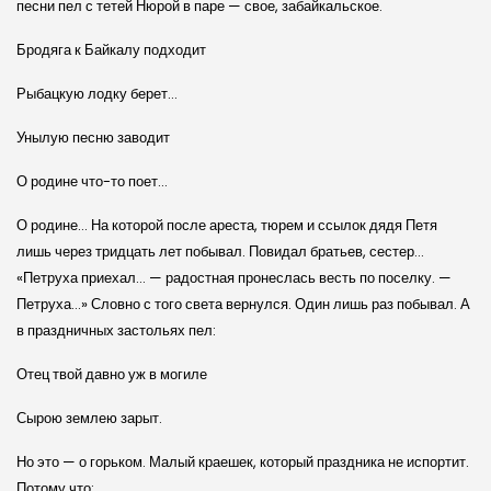
песни пел с тетей Нюрой в паре — свое, забайкальское.
Бродяга к Байкалу подходит
Рыбацкую лодку берет…
Унылую песню заводит
О родине что-то поет…
О родине… На которой после ареста, тюрем и ссылок дядя Петя
лишь через тридцать лет побывал. Повидал братьев, сестер…
«Петруха приехал… — радостная пронеслась весть по поселку. —
Петруха…» Словно с того света вернулся. Один лишь раз побывал. А
в праздничных застольях пел:
Отец твой давно уж в могиле
Сырою землею зарыт.
Но это — о горьком. Малый краешек, который праздника не испортит.
Потому что: