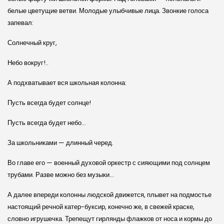
белые цветущие ветви. Молодые улыбчивые лица. Звонкие голоса
запевал:
Солнечный круг,
Небо вокруг!..
А подхватывает вся школьная колонна:
Пусть всегда будет солнце!
Пусть всегда будет небо…
За школьниками — длинный черед.
Во главе его — военный духовой оркестр с сияющими под солнцем
трубами. Разве можно без музыки…
А далее впереди колонны людской движется, плывет на подмостье
настоящий речной катер-буксир, конечно же, в свежей краске,
словно игрушечка. Трепещут гирлянды флажков от носа и кормы до