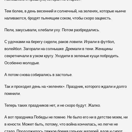
Тем более, в день весенний и солнечный, на зеленях, которые нынче
наливаются, бродят пьянящим соком, чтобы скоро зацвесть.
Пели, закусывали, хлебали уху. Потом разбредались.
С удочками на берегу сидели, раков ловили. Играли в футбол,
волейбол. Загорали на солнышке. Дремали в тени. Женщины
секретничали в узком кругу. Уходили в зеленые кущи побродить.
Особенно молодые.
А потом снова собирались в застолье.
Так и проходил день на «зеленях». Праздник, которого ждали и долго
помнили.
Теперь таких праздников нет, и не скоро будут. Жалко.
А вот праздника Победы не помню. Не было его ни в детстве моем, ни
в юности. Может быть, потому, что война кончилась, но легче не
стало. Продолжилось тяжкое бремя горьких матерей, вдов и сирот,