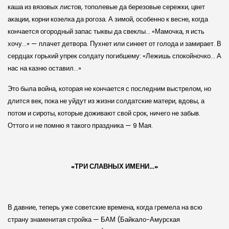
каша из вязовых листов, тополевые да березовые сережки, цвет
акации, корни козелка да рогоза. А зимой, особенно к весне, когда
кончается огородный запас тыквы да свеклы… «Мамочка, я исть
хочу…» — плачет детвора. Пухнет или синеет от голода и замирает. В
сердцах горький упрек солдату погибшему: «Лежишь спокойночко… А
нас на казню оставил…»
Это была война, которая не кончается с последним выстрелом, но
длится век, пока не уйдут из жизни солдатские матери, вдовы, а
потом и сироты, которые доживают свой срок, ничего не забыв.
Оттого и не помню я такого праздника — 9 Мая.
«ТРИ СЛАВНЫХ ИМЕНИ…»
В давние, теперь уже советские времена, когда гремела на всю
страну знаменитая стройка — БАМ (Байкало-Амурская