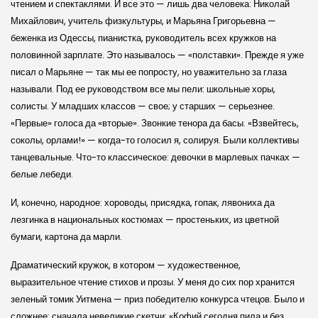
чтением и спектаклями. И все это — лишь два человека: Николай
Михайлович, учитель физкультуры, и Марьяна Григорьевна —
беженка из Одессы, пианистка, руководитель всех кружков на
половинной зарплате. Это называлось — «полставки». Прежде я уже
писал о Марьяне — так мы ее попросту, но уважительно за глаза
называли. Под ее руководством все мы пели: школьные хоры,
солисты. У младших классов — свое; у старших — серьезнее.
«Первые» голоса да «вторые». Звонкие тенора да басы. «Взвейтесь,
соколы, орлами!» — когда-то голосил я, солируя. Были коллективы
танцевальные. Что-то классическое: девочки в марлевых пачках —
белые лебеди.
И, конечно, народное: хороводы, присядка, гопак, лявониха да
лезгинка в национальных костюмах — простеньких, из цветной
бумаги, картона да марли.
Драматический кружок, в котором — художественное,
выразительное чтение стихов и прозы. У меня до сих пор хранится
зеленый томик Уитмена — приз победителю конкурса чтецов. Было и
сложнее: сначала невеликие скетчи: «Кофий сегодня пила и без