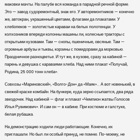
маковки мачты. На палубе вся команда в парадной речной форме.
Это — завод судоремонтный, знак его. У авторемонтников — конечно
же, автокран, украшенный цветами, флагами да плакатами. У
хлебопеков — золотистые караваи на белых полотенцах. У
колхозников впереди колонны машины ли, колесные тракторы с
открытыми кузовами. Там — снопы, пшеничные, овсяные. Там —
огромные арбузы и тыквы, корзины с помидорами да морковью.
Праздничное разноцветье. И тут же, в кузове, сразу за кабиной —
парень и девушка с караваями хлеба. Над ними плакат «Получай,
Родина, 25 000 тонн хлеба».
Совхозы «Мариновский», «Волго-Дон» да «Маяк»… А вот новенький, в
свежей краске комбайн. На бункере, куда зерно ссыпается, два ряда
звездочек. Над кабиной — флаг и плакат «Чемпион жатвы Голосов
Илья Рувимович». И сам он — в кабине. При костюме и галстуке,
белая рубашка.
На демонстрацию ходили люди работающие. Конечно, их
приглашали. Но был ли особый принуд, не помню. По-моему, не