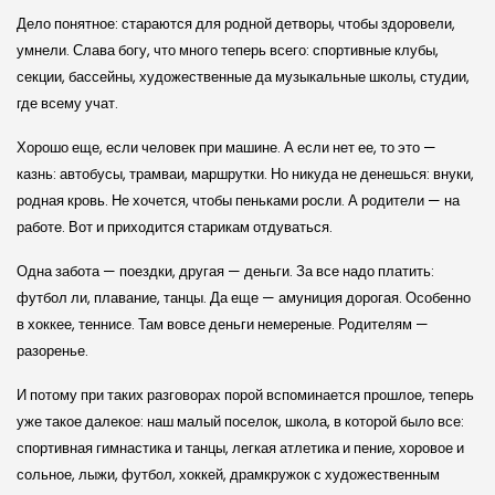
Дело понятное: стараются для родной детворы, чтобы здоровели,
умнели. Слава богу, что много теперь всего: спортивные клубы,
секции, бассейны, художественные да музыкальные школы, студии,
где всему учат.
Хорошо еще, если человек при машине. А если нет ее, то это —
казнь: автобусы, трамваи, маршрутки. Но никуда не денешься: внуки,
родная кровь. Не хочется, чтобы пеньками росли. А родители — на
работе. Вот и приходится старикам отдуваться.
Одна забота — поездки, другая — деньги. За все надо платить:
футбол ли, плавание, танцы. Да еще — амуниция дорогая. Особенно
в хоккее, теннисе. Там вовсе деньги немереные. Родителям —
разоренье.
И потому при таких разговорах порой вспоминается прошлое, теперь
уже такое далекое: наш малый поселок, школа, в которой было все:
спортивная гимнастика и танцы, легкая атлетика и пение, хоровое и
сольное, лыжи, футбол, хоккей, драмкружок с художественным