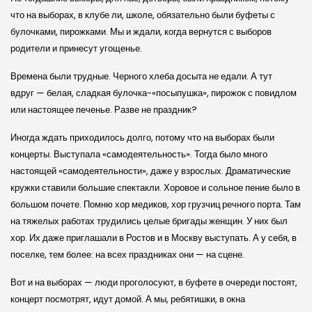
что на выборах, в клубе ли, школе, обязательно были буфеты с
булочками, пирожками. Мы и ждали, когда вернутся с выборов
родители и принесут угощенье.
Времена были трудные. Черного хлеба досыта не едали. А тут
вдруг — белая, сладкая булочка-«посыпушка», пирожок с повидлом
или настоящее печенье. Разве не праздник?
Иногда ждать приходилось долго, потому что на выборах были
концерты. Выступала «самодеятельность». Тогда было много
настоящей «самодеятельности», даже у взрослых. Драматические
кружки ставили большие спектакли. Хоровое и сольное пение было в
большом почете. Помню хор медиков, хор грузчиц речного порта. Там
на тяжелых работах трудились целые бригады женщин. У них был
хор. Их даже приглашали в Ростов и в Москву выступать. А у себя, в
поселке, тем более: на всех праздниках они — на сцене.
Вот и на выборах — люди проголосуют, в буфете в очереди постоят,
концерт посмотрят, идут домой. А мы, ребятишки, в окна