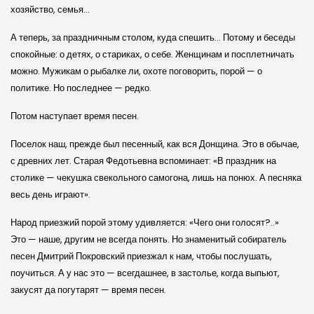
хозяйство, семья…
А теперь, за праздничным столом, куда спешить… Потому и беседы
спокойные: о детях, о стариках, о себе. Женщинам и посплетничать
можно. Мужикам о рыбалке ли, охоте поговорить, порой — о
политике. Но последнее — редко.
Потом наступает время песен.
Поселок наш, прежде был песенный, как вся Донщина. Это в обычае,
с древних лет. Старая Федотьевна вспоминает: «В праздник на
столике — чекушка свекольного самогона, лишь на понюх. А песняка
весь день играют».
Народ приезжий порой этому удивляется: «Чего они голосят?..»
Это — наше, другим не всегда понять. Но знаменитый собиратель
песен Дмитрий Покровский приезжал к нам, чтобы послушать,
поучиться. А у нас это — всегдашнее, в застолье, когда выпьют,
закусят да погутарят — время песен.