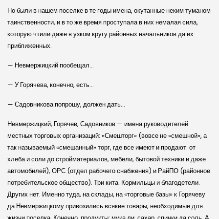
Но были в нашем поселке в те годы имена, окутанные неким туманом
таинственности, и в то же время проступала в них немалая сила,
которую чтили даже в узком кругу районных начальников да их
приближенных.
— Невмержицкий пообещал…
— У Горячева, конечно, есть…
— Садовникова попрошу, должен дать…
Невмержицкий, Горячев, Садовников — имена руководителей
местных торговых организаций: «Смешторг» (вовсе не «смешной», а
так называемый «смешанный» торг, где все имеют и продают: от
хлеба и соли до стройматериалов, мебели, бытовой техники и даже
автомобилей), ОРС (отдел рабочего снабжения) и РайПО (районное
потребительское общество). Три кита. Кормильцы и благодетели.
Других нет. Именно туда, на склады, на «торговые базы» к Горячеву
да Невмержицкому привозились всякие товары, необходимые для
жизни поселка. Конечно, продукты: мука ли, сахар, спички да соль. А