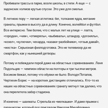
Пробивали трассы в парке, возле школы, в степи. А еще — с
задонских холмов крутые спуски. Это уже для смелых.
В летнюю пору — легкая атлетика: бег, толкание ядра, метание
гранаты, прыжки в высоту да в длину. Конечно, волейбол и футбол.
Все интересно. Тем более, что с малых лет на улице — лапта,
«городки», «чиж», «отмерялы», «выбивалы», штандор, «догонялы»,
«козел», «кулючки», чехарда, «казаки-разбойники», «отзыв давай»,
«жестка». Серьезная физподготовка. Это не телевизор да не
смартфон, как у нынешней детворы.
Потому и побеждали порой даже на областных соревнованиях. Леня
Подольцев — чемпион области на полторы и три тысячи метров.
Босиком бежал, потому что обувки не было. Володя Потапов,
Чертихин Борис — на коротких дистанциях отличались. Кто-то из
наших на областных соревнованиях гранату метнул так далеко, что
она перелетела забор стадиона.
И конечно — шахматы. Стрельба из «мелкашки». И даже прыжки с
парашютом, который под приглядом Николая Михайловича