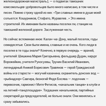
железнодорожная магистраль), — о подвигах тамошних
комсомольцев-добровольцев было много написано, в том числе и
песен. Помню строку одной из них: «Три славных имени в душе моей
сольются: Кошурников, Стофато, Журавлев…» Это имена
строителей. Их именами были названы поселки ли, станции на
тамошней железной дороге. Заслуженная честь.
Но сейчас вспоминаю иное: Калач-на-Дону, малый поселок, годы
семидесятые. Свои были имена, славные и не очень. Кого люди в
поселке в те годы знали? Конечно, в первую очередь — врачей,
учителей: Шишкина Мария Григорьевна, фельдшер Дудин, хирург
Ворожейкин, учителя Рукосуевы, Трунин Василий Иванович,
легендарный Аникей Борисович Травянов — герой Гражданской
войны и в старости — могучий казачина; охранитель донских вод —
«рыбнадзор» Савгира, безногий Федя Босява — лодочник —
перевозчик, гармонист Митя Фетисов, «начальник танцев» в клубе и
на летней «танцплощадке». Тогдашних начальников, партийных
секретарей да председателей, не больно знали. Они менялись и
сразу забывались.