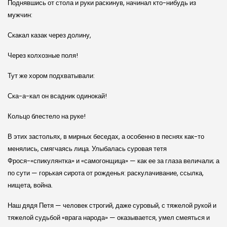
Поднявшись от стола и руки раскинув, начинал кто-нибудь из
мужчин:
Скакал казак через долину,
Через колхозные поля!
Тут же хором подхватывали:
Ска-а-кал он всадник одинокай!
Кольцо блестело на руке!
В этих застольях, в мирных беседах, а особенно в песнях как-то
менялись, смягчаясь лица. Улыбалась суровая тетя
Фрося-«спикулянтка» и «самогонщица» — как ее за глаза величали; а
по сути — горькая сирота от рожденья: раскулачивание, ссылка,
нищета, война.
Наш дядя Петя — человек строгий, даже суровый, с тяжелой рукой и
тяжелой судьбой «врага народа» — оказывается, умел смеяться и