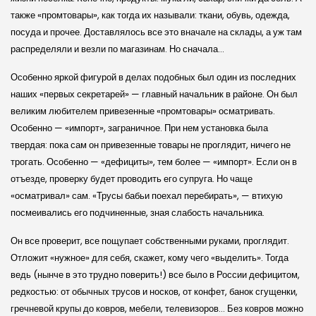
также «промтовары», как тогда их называли: ткани, обувь, одежда,
посуда и прочее. Доставлялось все это вначале на склады, а уж там
распределяли и везли по магазинам. Но сначала…
Особенно яркой фигурой в делах подобных был один из последних
наших «первых секретарей» — главный начальник в районе. Он был
великим любителем привезенные «промтовары» осматривать.
Особенно — «импорт», заграничное. При нем установка была
твердая: пока сам он привезенные товары не проглядит, ничего не
трогать. Особенно — «дефициты», тем более — «импорт». Если он в
отъезде, проверку будет проводить его супруга. Но чаще
«осматривал» сам. «Трусы бабьи поехал перебирать», — втихую
посмеивались его подчиненные, зная слабость начальника.
Он все проверит, все пощупает собственными руками, проглядит.
Отложит «нужное» для себя, скажет, кому чего «выделить». Тогда
ведь (нынче в это трудно поверить!) все было в России дефицитом,
редкостью: от обычных трусов и носков, от конфет, банок сгущенки,
гречневой крупы до ковров, мебели, телевизоров… Без ковров можно