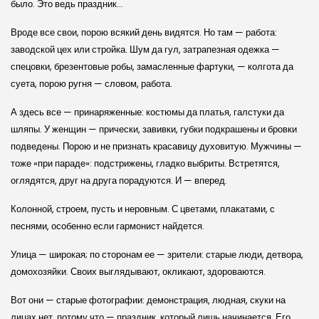
было. Это ведь праздник…
Вроде все свои, порою всякий день видятся. Но там — работа:
заводской цех или стройка. Шум да гул, затрапезная одежка —
спецовки, брезентовые робы, замасленные фартуки, — колгота да
суета, порою ругня — словом, работа.
А здесь все — принаряженные: костюмы да платья, галстуки да
шляпы. У женщин — прически, завивки, губки подкрашены и бровки
подведены. Порою и не признать красавицу духовитую. Мужчины —
тоже «при параде»: подстрижены, гладко выбриты. Встретятся,
оглядятся, друг на друга порадуются. И — вперед.
Колонной, строем, пусть и неровным. С цветами, плакатами, с
песнями, особенно если гармонист найдется.
Улица — широкая; по сторонам ее — зрители: старые люди, детвора,
домохозяйки. Своих выглядывают, окликают, здороваются.
Вот они — старые фотографии: демонстрация, людная, скуки на
лицах нет, потому что — праздник, который лишь начинается. Его