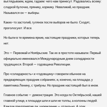
выглядываем, ждем, гадаем: чего нам принесут. Радовались всему:
сладкой булочке, прянику, коржику. Невеликий, но праздник.
Назывался он — выборы.
Каких-то застолий, гулянок после выборов не было. Сходят,
проголосуют. И все.
Но были в те времена яркие, настоящие праздники, которых теперь
нет.
Это — Первомай и Ноябрьские. Так их в простоте называли. Первый
официально именовался Международным днем солидарности
трудящихся. Второй — годовщина Революции.
Про «солидарность» и «годовщину» говорили обычное на
предваряющих праздник собраниях; и, конечно, на площади, у
памятника Ленину, с трибуны. Но праздник настоящий был в ином.
Главное событие — демонстрация. Это когда по Октябрьской, нашей
главной улице, к площади шли и шли не толпы, а колонны людей.
Каждое предприятие ли, учреждение — отдельно. А этих