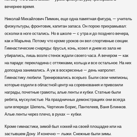
вечернее время.
Николай Михайлович Пимкин, еще одна памятная фигура, — учитель
физкультуры, фронтовик, капитан запаса. Он порою прихрамывал:
осколки в ноге остались. Но в школе — с утра и до позднего вечера,
как и Марьяна. Потому что кроме уроков он вел спортивные секции.
Гимнастические снаряды: брусья, конь, козел и днем из зала не
убирались, лишь возле стенок ждали своего часа. А вечером — как
на параде: перекладина с оттяжками, кольца и все остальное. На них
допоздна занимались. А уж в воскресенье — день напролет.
Гимнастику любили. Тренировались всерьез. Были свои чемпионы,
которые ездили в областной центр на соревнования и привозили
награды, почетные грамоты, алые ленты и кубки. Статные были
ребята, мускулистые. На праздничных демонстрациях они всегда
шли впереди: Шепель, Чертихин Борис, Пантелеев, Ваня Блинков.
Алые ленты через плечо, в руках — кубки.
Кроме гимнастики, зимой был хоккей на своей площадке или на
застывшем Дону. И конечно — лыжи. Снежные были зимы.