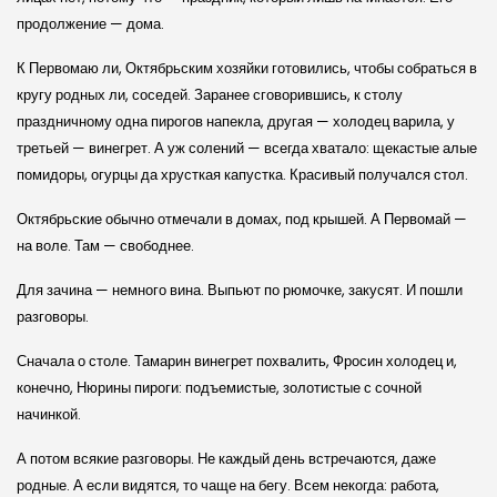
продолжение — дома.
К Первомаю ли, Октябрьским хозяйки готовились, чтобы собраться в
кругу родных ли, соседей. Заранее сговорившись, к столу
праздничному одна пирогов напекла, другая — холодец варила, у
третьей — винегрет. А уж солений — всегда хватало: щекастые алые
помидоры, огурцы да хрусткая капустка. Красивый получался стол.
Октябрьские обычно отмечали в домах, под крышей. А Первомай —
на воле. Там — свободнее.
Для зачина — немного вина. Выпьют по рюмочке, закусят. И пошли
разговоры.
Сначала о столе. Тамарин винегрет похвалить, Фросин холодец и,
конечно, Нюрины пироги: подъемистые, золотистые с сочной
начинкой.
А потом всякие разговоры. Не каждый день встречаются, даже
родные. А если видятся, то чаще на бегу. Всем некогда: работа,