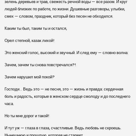
зелень деревьев и трав, свежесть речной воды — все разом. И круг
людей близких по работе, по жизни. Душевные разговоры, улыбки,
смех — словом, праздник, который без песен не обходился.
Каким ты был, таким ты и остался,
Орел степной, казак лихой!
Это женский голос, высокий и звучный. И след ему — словно волна:
Зачем, зачем ты снова повстречался?!
Зачем нарушил мой покой?
Господи… Ведь это — не песня, это — жизнь и правда: сердечная
боль и радость, которые в женском сердце смолоду и до последнего
часа.
Но ты мне дорог и такой!
И тут уж — глаза в глаза, счастливые. Ведь любовь не скроешь.
Нынешнюю и прошлую, которая не стареет.