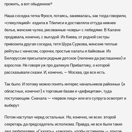
прожить, а вот обыденное?
Наша соседка тетка Фрося, потаясь, занималась, как тогда говорили,
«спекуляцией»: ездила в Тбилиси и доставляла оттуда нижнее
белье, женские чулки, рисованные «ковры» с лебедями. В Калаче
продавала, конечно, с выгодой. Из Киева, от родной сестры
привозила другая соседка, тетя Шура Суркова, женские теплые
рейтузы с начесом, сорочки, простые халаты и байковые. Из
Белоруссии присылали родным детское (пеленки да распашонки) и
взрослое. Не говоря уж про далекую Прибалтику, о которой
рассказывали сказки. И, конечно, — Москва, где все есть.
Так было. И потому можно понять интерес начальников районных (и
областных, конечно!) к торговым базам и «дефицитам», туда
поступающим. Сначала — «первое лицо» или его супруга осмотрят и
выберут.
Потом наступал черед остальных. Но, конечно, не всех: второй
секретарь да председатель исполкома. Правда, не все были таких
дел любителями. «Сказать», «заказать, чтобы оставили» — другое