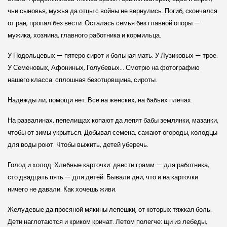
чьи сыновья, мужья да отцы с войны не вернулись. Погиб, скончался
от ран, пропал без вести. Осталась семья без главной опоры —
мужика, хозяина, главного работника и кормильца.
У Подольцевых — пятеро сирот и больная мать. У Лузиковых — трое.
У Семеновых, Афониных, Голубевых… Смотрю на фотографию
нашего класса: сплошная безотцовщина, сироты.
Надежды ли, помощи нет. Все на женских, на бабьих плечах.
На развалинах, пепелищах копают да лепят бабы землянки, мазанки,
чтобы от зимы укрыться. Добывая семена, сажают огороды, колодцы
для воды роют. Чтобы выжить, детей уберечь.
Голод и холод. Хлебные карточки: двести грамм — для работника,
сто двадцать пять — для детей. Бывали дни, что и на карточки
ничего не давали. Как хочешь живи.
Желудевые да просяной мякины лепешки, от которых тяжкая боль.
Дети наглотаются и криком кричат. Летом полегче: щи из лебеды,