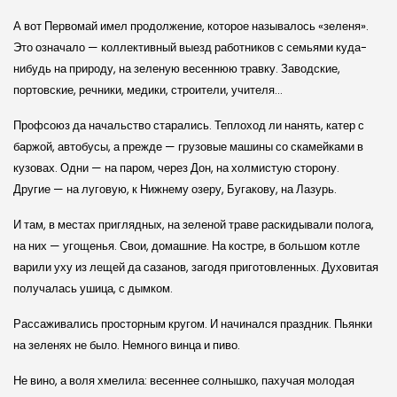
А вот Первомай имел продолжение, которое называлось «зеленя».
Это означало — коллективный выезд работников с семьями куда-
нибудь на природу, на зеленую весеннюю травку. Заводские,
портовские, речники, медики, строители, учителя…
Профсоюз да начальство старались. Теплоход ли нанять, катер с
баржой, автобусы, а прежде — грузовые машины со скамейками в
кузовах. Одни — на паром, через Дон, на холмистую сторону.
Другие — на луговую, к Нижнему озеру, Бугакову, на Лазурь.
И там, в местах приглядных, на зеленой траве раскидывали полога,
на них — угощенья. Свои, домашние. На костре, в большом котле
варили уху из лещей да сазанов, загодя приготовленных. Духовитая
получалась ушица, с дымком.
Рассаживались просторным кругом. И начинался праздник. Пьянки
на зеленях не было. Немного винца и пиво.
Не вино, а воля хмелила: весеннее солнышко, пахучая молодая