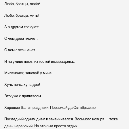
Любо, братцы, любо!..
Любо, братцы, жить!
А в другом тоскуют:
О чем дева плачет…
О чем слезы льет.
И на улице поют, из гостей возвращаясь:
Миленочек, заночуй у мине.
Хучь ночь, хучь две!
Это уже с приплясом.
Хорошие были праздники: Первомай да Октябрьские.
Последний одним днем и заканчивался. Восьмого ноября — тоже
день, нерабочий. Но это был просто отдых.