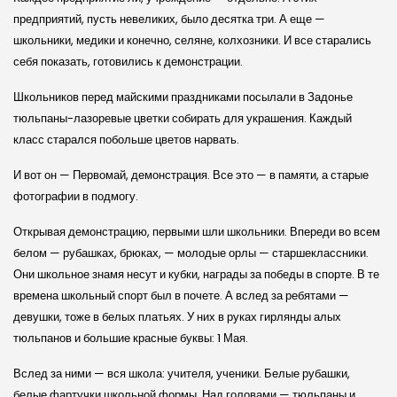
предприятий, пусть невеликих, было десятка три. А еще —
школьники, медики и конечно, селяне, колхозники. И все старались
себя показать, готовились к демонстрации.
Школьников перед майскими праздниками посылали в Задонье
тюльпаны-лазоревые цветки собирать для украшения. Каждый
класс старался побольше цветов нарвать.
И вот он — Первомай, демонстрация. Все это — в памяти, а старые
фотографии в подмогу.
Открывая демонстрацию, первыми шли школьники. Впереди во всем
белом — рубашках, брюках, — молодые орлы — старшеклассники.
Они школьное знамя несут и кубки, награды за победы в спорте. В те
времена школьный спорт был в почете. А вслед за ребятами —
девушки, тоже в белых платьях. У них в руках гирлянды алых
тюльпанов и большие красные буквы: 1 Мая.
Вслед за ними — вся школа: учителя, ученики. Белые рубашки,
белые фартучки школьной формы. Над головами — тюльпаны и