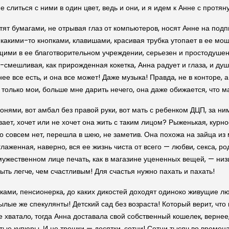
е слиться с ними в один цвет, ведь и они, и я идем к Анне с протян
тят бумагами, не отрывая глаз от компьютеров, носят Анне на подп
 какими-то кнопками, клавишами, красивая трубка утопает в ее мощ
ящими в ее благотворительном учреждении, серьезен и простодушен
смешливая, как прирожденная кокетка, Анна радует и глаза, и душу 
е все есть, и она все может! Даже музыка! Правда, не в конторе, 
, только мои, больше мне дарить нечего, она даже обижается, что 
донями, вот амбал без правой руки, вот мать с ребенком ДЦП, за 
вает, хочет или не хочет она жить с таким лицом? Рыженькая, курн
о совсем нет, перешла в шею, не заметив. Она похожа на зайца из
лаженная, наверно, вся ее жизнь чиста от всего — любви, секса, род
 мужественном лице печать, как в магазине уцененных вещей, — низ
ыть легче, чем счастливым! Для счастья нужно пахать и пахать!
ками, пенсионерка, до каких дикостей доходят одиноко живущие люд
лые же спекулянты! Детский сад без возраста! Который верит, что к
е хватало, тогда Анна доставала свой собственный кошелек, вернее
ые купюры. И не трешки — десятки, сотни! Сотни тысяч во времена