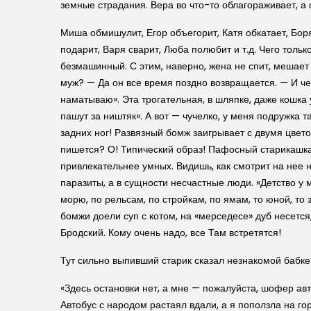
земные страдания. Вера во что-то облагораживает, а
Миша обмишулит, Егор объегорит, Катя обкатает, Боря
подарит, Варя сварит, Люба полюбит и т.д. Чего толь
безмашинный. С этим, наверно, жена не спит, мешает 
муж? — Да он все время поздно возвращается. — И че
наматываю». Эта трогательная, в шляпке, даже кошка
пашут за ништяк». А вот — чучелко, у меня подружка 
задних ног! Развязный бомж заигрывает с двумя цвето
пишется? О! Типический образ! Пафосный старикашка, 
привлекательнее умных. Видишь, как смотрит на нее н
паразиты, а в сущности несчастные люди. «Детство у 
морю, по рельсам, по стройкам, по ямам, то юной, то 
бомжи доели суп с котом, на «мерседесе» дуб несется,
Бродский. Кому очень надо, все Там встретятся!
Тут сильно выпивший старик сказал незнакомой бабке:
«Здесь остановки нет, а мне — пожалуйста, шофер авто
Автобус с народом растаял вдали, а я пополз­ла на го