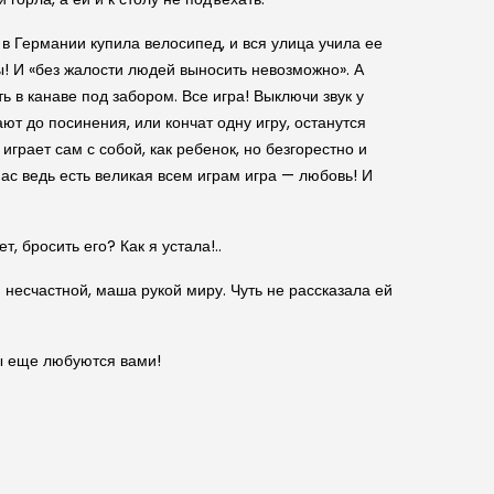
 в Германии купила велосипед, и вся улица учила ее
ы! И «без жалости людей выносить невозможно». А
ь в канаве под забором. Все игра! Выключи звук у
ют до посинения, или кончат одну игру, останутся
играет сам с собой, как ребенок, но безгорестно и
нас ведь есть великая всем играм игра — любовь! И
, бросить его? Как я устала!..
и несчастной, маша рукой миру. Чуть не рассказала ей
ны еще любуются вами!