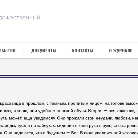
дожественный
ОБЫТИЯ
ДОКУМЕНТЫ
КОНТАКТЫ
О ЖУРНАЛЕ
— красавица в прошлом, с темным, пропитым лицом, на голове высок
тинках, я знаю, они удобнее женской обуви. Вторая — вся такая же,
га, может, еще увидимся». Они прожили свои неудачи, любови, нен
наряды, туфли на каблуках, сидения в кино рука в руке, слезы ревн
. Они надеются, что в будущем — Бог. В виде увеличенной челове