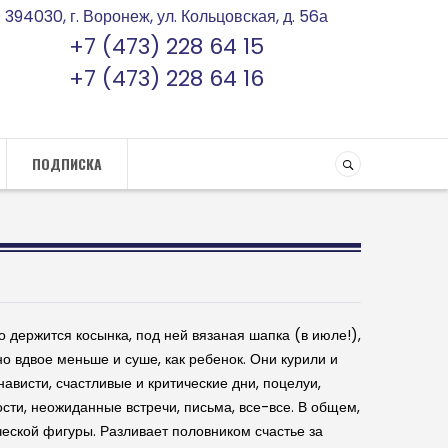
394030, г. Воронеж, ул. Кольцовская, д. 56а
+7 (473) 228 64 15
+7 (473) 228 64 16
ПОДПИСКА
о держится косынка, под ней вязаная шапка (в июле!),
 но вдвое меньше и суше, как ребенок. Они курили и
ависти, счастливые и критические дни, поцелуи,
ости, неожиданные встречи, письма, все-все. В общем,
ческой фигуры. Разливает половником счастье за