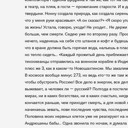
в театр, на пляж, в гости — прожигание старости. И в
твердыни. Нонну создала природа, как создала сирень, 
что у меня руки красивые». «А он сказал?» «Я скоро у
за жизнь! Устала, говорю, уходи! Не уходит… Не держ
больше, чем смерти. Седею уже по второму разу. Прос
нечего, наденешь на себя сто штанов и кофт и будешь
что в кране должна быть горячая вода, нальешь в пла
но тепло сидеть… «Каждый прожитый день приближает н
тихоокеанцы отправились на военном корабле в Индий
плюс же 3, как в каком-то Новошахтинске. Мы закали
В космосе вообще минус 273, но ведь кто-то же там жи
чтобы обустроить Россию! Все дело в энергии, все де
выживает, а человек ли — русский? Полгода в постели
мирах, ни в каких богатствах, ни в каких счастьях, ни
кончается раньше, чем приходит смерть, а для новой 
начинаешь зевать, лови последние чувства, последни
Половина моих нервных клеток уже не реагируют на не
Андрюшины бабы… Одна звонила по ночам, я думала —