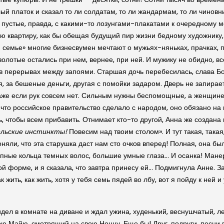
лый платок и сказал то ли солдатам, то ли жандармам, то ли чинов
е пустые, правда, с какими-то лозунгами-плакатами к очередному 
ю квартиру, как бы обещая будущий пир жизни бедному художнику, х
й семье» многие бизнесвумен мечтают о мужьях-няньках, прачках, п
золотые остались при нем, вернее, при ней. И мужику не обидно, все
в перерывах между запоями. Старшая дочь перебесилась, слава Бо
, за бешеные деньги, другая с помойки задаром. Дверь не запирает
аже если рук совсем нет. Сильным нужны беспомощные, а женщине 
о, что российское правительство сделало с народом, оно обязано на
ять, чтобы всем прибавить. Отнимает кто-то другой, Анна же создан
ельские инстинкты!
Повесим над твоим столом». И тут такая, такая
няли, что эта старушка даст нам сто очков вперед! Полная, она бы
упные кольца темных волос, большие умные глаза… И осанка! Мане
ой форме, и я сказала, что завтра принесу ей… Подмигнула Анне. З
к жить, как жить, хотя у тебя семь пядей во лбу, вот я пойду к н
идел в комнате на диване и ждал ужина, худенький, веснушчатый, 
ою Майю, смотрящий на свою Нонну. Еще бы! Друг, подруги, песни 