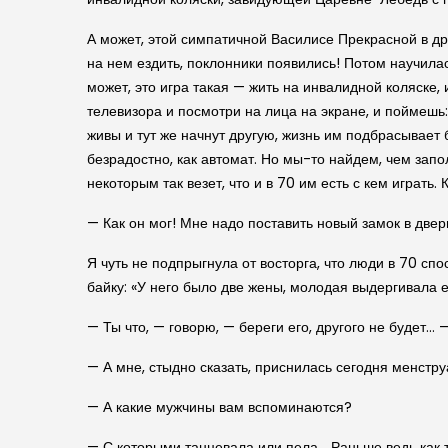
А может, этой симпатичной Василисе Прекрасной в дру
на нем ездить, поклонники появились! Потом научила
может, это игра такая — жить на инвалидной коляске, 
телевизора и посмотри на лица на экране, и поймешь:
живы и тут же начнут другую, жизнь им подбрасывает б
безрадостно, как автомат. Но мы-то найдем, чем запо
некоторым так везет, что и в 70 им есть с кем играть
— Как он мог! Мне надо поставить новый замок в двери
Я чуть не подпрыгнула от восторга, что люди в 70 спо
байку: «У него было две жены, молодая выдергивала 
— Ты что, — говорю, — береги его, другого не будет…
— А мне, стыдно сказать, приснилась сегодня менструа
— А какие мужчины вам вспоминаются?
— С которыми танцевала или пела… Раньше ведь как т