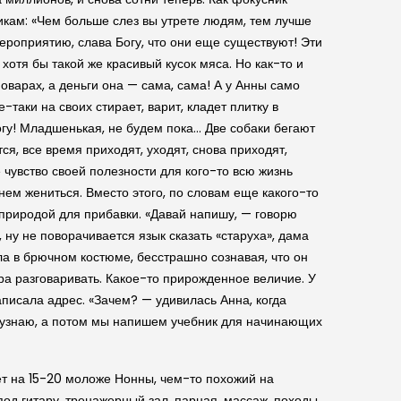
никам: «Чем больше слез вы утрете людям, тем лучше
мероприятию, слава Богу, что они еще существуют! Эти
отя бы такой же красивый кусок мяса. Но как-то и
оварах, а деньги она — сама, сама! А у Анны само
-таки на своих стирает, варит, кладет плитку в
гу! Младшенькая, не будем пока… Две собаки бегают
ся, все время приходят, уходят, снова приходят,
чувство своей полезности для кого-то всю жизнь
 нем жениться. Вместо этого, по словам еще какого-то
а природой для прибавки. «Давай напишу, — говорю
, ну не поворачивается язык сказать «старуха», дама
ла в брючном костюме, бесстрашно сознавая, что он
ра разговаривать. Какое-то прирожденное величие. У
аписала адрес. «Зачем? — удивилась Анна, когда
ей и узнаю, а потом мы напишем учебник для начинающих
лет на 15-20 моложе Нонны, чем-то похожий на
под гитару, тренажерный зал, парная, массаж, походы