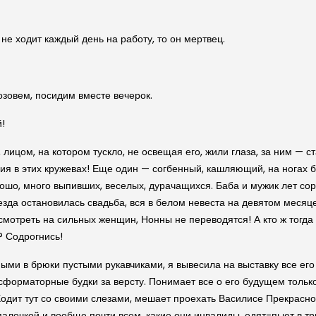
не ходит каждый день на работу, то он мертвец.
озовем, посидим вместе вечерок.
!
, лицом, на котором тускло, не освещая его, жили глаза, за ним — 
ия в этих кружевах! Еще один — согбенный, кашляющий, на ногах б
ошо, много выпивших, веселых, дурачащихся. Баба и мужик лет соро
ъезда остановилась свадьба, вся в белом невеста на девятом меся
смотреть на сильных женщин, Нонны не переводятся! А кто ж тогда 
? Содрогнись!
ми в брюки пустыми рукавчиками, я вывесила на выставку все его р
нсформаторные будки за версту. Понимает все о его будущем тольк
Ходит тут со своими слезами, мешает проехать Василисе Прекрасн
очкой и вообще почти всем, какие они инвалиды, едят-пьют в три 