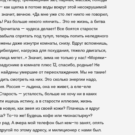
 — как щепка в потоке воды во­круг этой несокрушимой
значит, вечное. «Да мне уже сто лет никто не говорил,
ь! Раз больше некого нянчить… Это не жизнь, а битва
 Прочитала — чудеса делает! Все боятся старости
 забыла спрятать под тулуп, теперь попить неледяного
ожены даже изнутри комнаты, снизу. Вдруг вспомнишь,
ибилдинг, нагрузка для похудания, тяжело двигаться,
лица метет…» Значит, зима не только у нас! «Моряки-
адуснике в комнате плюс 12, спасибо, родные! Не
ли найдены умершие от переохлаждения. Мы не такие!
дить смотреть на них. Это сколько энергии надо,
я. Россия — льдина, она не живет, а еле-еле
тарость — усталость, больше не хочу ни в каких
сти ищешь истину, а в старости иллюзии, жизнь
в новую, как змея из своей кожи? Плачешь и вдруг
бка? То-то же! Будешь кофе или «монастырку»?
 рад. А вчера мой телефон был кем-то занят, опять
ругой по этому адресу, и милиционер с нами был.