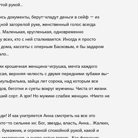
утой рукой…
ись документы, берут-кладут деньги в сейф — из
ной загорелой руке, женственный голос всегда
. Маленькая, кругленькая, одновременно
всех, кто с ней сталкивается. Иногда я просто
а дома, кассеты с оперным Басковым, я бы задаром
мало…
ними крошечная женщина-игрушка, мечта каждого
осая, верхняя челюсть с двумя передними зубами вы­
 мульфильма, зайца лет сорока, над которым все
ов, беготни и суеты вокруг мужчины. Чиста от жизни.
ший сорт. А зря! Но мужики слабее женщин. «Никто не
и! И как ухитряется Анна смотреть на все это
то-то сильнее их: Бог, звезды, власть, Анна… Жалких,
, бумажник, и огромной спокойной рукой, какой и
 миллионов, и снова сотни теперь. Как фокусник