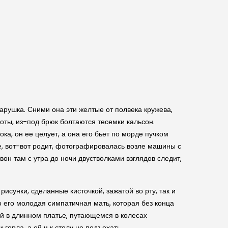
старушка. Сними она эти желтые от полвека кружева,
оты, из-под брюк болтаются тесемки кальсон.
ка, он ее целует, а она его бьет по морде пучком
це, вот-вот родит, фотографировалась возле машины с
вон там с утра до ночи двустволками взглядов следит,
исунки, сделанные кисточкой, зажатой во рту, так и
о его молодая симпатичная мать, которая без конца
ой в длинном платье, путающемся в колесах
горла, а ей и к столу не подъехать.