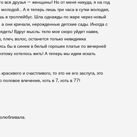
го все друзья — женщины! Но от меня никуда, я на год
ще молодой… А я теперь лишь три часа в сутки молодая,
ишь в троллейбус. Шла однажды по жаре через новый
, а они кричали, нерожденные детские сады. Иногда с
деть! Вдруг мысль: тело мое скоро уйдет навек,
, плеч, волос, останется только невидимка
ись бы в синем в белый горошек платье по вечерней
этому хотелось жить! А теперь мы идем искать
расивого и счастливого, то это не его заслуга, это
 половое влечение, хоть в 7, хоть в 77!
долюбливала.