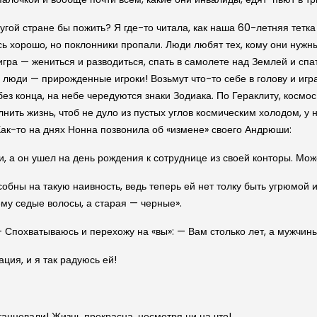
гой стране бы пожить? Я где-то читала, как наша 60-летняя тетка
сь хорошо, но поклонники пропали. Люди любят тех, кому они нужн
игра — жениться и разводиться, спать в самолете над Землей и спат
 люди — прирожденные игроки! Возьмут что-то себе в голову и игра
ез конца, на небе чередуются знаки Зодиака. По Гераклиту, космос 
лнить жизнь, чтоб не дуло из пустых углов космическим холодом, у 
. Как-то на днях Нонна позвонила об «измене» своего Андрюши:
, а он ушел на день рождения к сотруднице из своей конторы. Может
собны на такую наивность, ведь теперь ей нет толку быть угрюмой 
ему седые волосы, а старая — черные».
 — Спохватываюсь и перехожу на «вы»: — Вам столько лет, а мужчи
ция, и я так радуюсь ей!
анцевали! Жизнь прекрасна, несмотря ни на что!