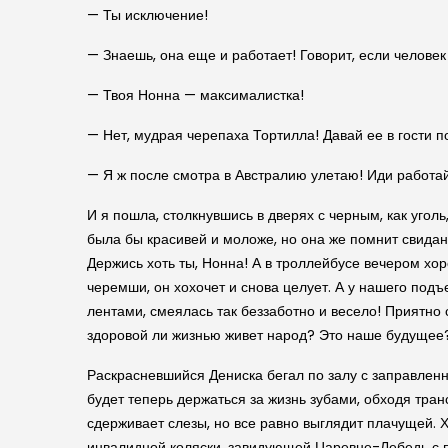
— Ты исключение!
— Знаешь, она еще и работает! Говорит, если человек 
— Твоя Нонна — максималистка!
— Нет, мудрая черепаха Тортилла! Давай ее в гости п
— Я ж после смотра в Австралию улетаю! Иди работай
И я пошла, столкнувшись в дверях с черным, как уголь
была бы красивей и моложе, но она же помнит свидан
Держись хоть ты, Нонна! А в троллейбусе вечером хор
черемши, он хохочет и снова целует. А у нашего под
лентами, смеялась так беззаботно и весело! Приятно 
здоровой ли жизнью живет народ? Это наше будущее
Раскрасневшийся Дениска бегал по залу с заправленны
будет теперь держаться за жизнь зубами, обходя тра
сдерживает слезы, но все равно выглядит плачущей. 
инвалидной коляски, завидующей Царевне-Лебедь с пал