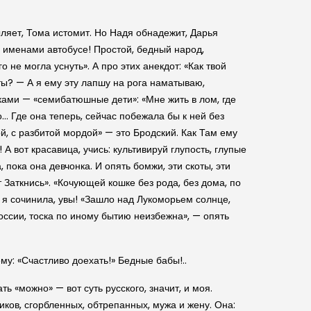
ыляет, Тома истомит. Но Надя обнадежит, Дарья
и именами автобусе! Простой, бедный народ,
не могла уснуть». А про этих анекдот: «Как твой
ты? — А я ему эту лапшу на рога наматываю,
ками — «семибатюшные дети»: «Мне жить в лом, где
… Где она теперь, сейчас побежала бы к ней без
й, с разбитой мордой» — это Бродский. Как Там ему
 вот красавица, учись: культивируй глупость, глупые
пока она девчонка. И опять бомжи, эти скоты, эти
 Заткнись». «Кочующей кошке без рода, без дома, по
то я сочинила, увы! «Зашло над Лукоморьем солнце,
России, тоска по иному бытию неизбежна», — опять
му: «Счастливо доехать!» Бедные бабы!..
ь «можно» — вот суть русского, значит, и моя.
риков, сгорбленных, обтрепанных, мужа и жену. Она: