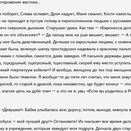
 откровения жестоки…
 поборет, Слава ославит, Дуня надует, Маня сманит, Костя накост
ко не приходит в пустую голову в переполненном людьми с русским
его сивушное дыхание. Старушка-дама. Как там — «Баронесса долго 
м он это объясняет? — Да лапшу мне на уши вешает, вешает. — А 
 у нее была девственницей. Детишки со взрослыми лицами, с ножич
такая была, зеленую шапку простодушно надевала к красному пальто
чками с помойки, смеются, даже завидно. «Я пасынок державы дико
тщедушный, тще­грозный, тщеславный, скорей ему место уступить! А
екий «перпетуум кобеле»? И вообще, женщина до тех пор женщина, 
меня было тяжелое. Я вообще-то до пяти лет считал, что меня зовут
зрелой, то старой и драной, пока неизвестно, где будет конец» — э
 златая цепь на дубе том» — а это не я, увы. «Если вы родились в 
 «Девушка!». Бабка улыбалась всю дорогу, потом, выходя, кивнула е
буса — мой лучший друг!» Остановите! Из «нельзя» все время делат
рку в учреждение, которым заведует моя подруга. Догнала двух ста