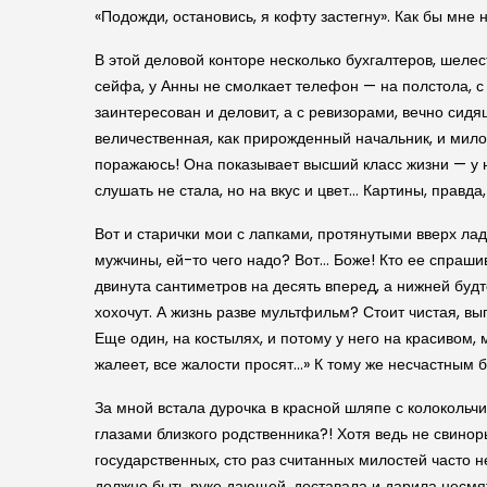
«Подожди, остановись, я кофту застегну». Как бы мне н
В этой деловой конторе несколько бухгалтеров, шелес
сейфа, у Анны не смолкает телефон — на полстола, с
заинтересован и деловит, а с ревизорами, вечно сид
величественная, как прирожденный начальник, и мило-
поражаюсь! Она показывает высший класс жизни — у не
слушать не стала, но на вкус и цвет… Картины, правда
Вот и старички мои с лапками, протянутыми вверх ла
мужчины, ей-то чего надо? Вот… Боже! Кто ее спраши
двинута сантиметров на десять вперед, а нижней будт
хохочут. А жизнь разве мультфильм? Стоит чистая, выг
Еще один, на костылях, и потому у него на красивом,
жалеет, все жалости просят…» К тому же несчастным б
За мной встала дурочка в красной шляпе с колокольчи
глазами близкого родственника?! Хотя ведь не свиноры
государственных, сто раз считанных милостей часто н
должно быть руке дающей, доставала и дарила несмят