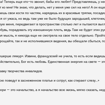
а! Теперь еще кто-то звонит, бабы его любят! Представляешь, у не
т ко мне! Не знаю, что делать, нет у меня уже сил на него! А он е
аешь свои кости по частям, нарядишь их в красивые тряпки, посад
лся от ужаса, но ведь там уже не было будущих зародышей, клеточек
ую меня, передвигают в пространстве столько лет и пытаются выгля
бувь, порадовать эту изношенную плоть, ведь Там не будет этих рук
ая мысль, я никогда еще не смотрела на свое тело отдельно. Пройт
рощайте, так и не исполнившиеся видения, вы обещали сбыться, по
шерше лямур». Извини, французский не учила, то есть если видишь к
йствительно, Бог есть любовь. Единственная энергия на свете — это
авку творчества инвалидов.
ою поведут в заснеженном платье и сотрут, как стирают слезу…»
юри — это начальство, а я начальство всю жизнь, мягко сказать, не