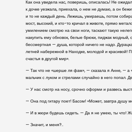
Как она увидела нас, поверишь, описалась! Не ожидал
к дочке уезжала, приехала, о нем не думаю, а он бежи
и то не каждый день. Лежишь, умираешь, потом собир
мост, высокий, и кто-то кричал в животе, прямо мета
умилением смотрю на свои ноги, таскают такую нелегк
накупить ему обновок, белые брюки, пиджак модный, о
бессмертная — душа, которой ничего не надо. Дурацк
летней набережной в Находке, молодой и красивой! П
счастья в другой мир».
— Так что не «шерше ля фам», — сказала я Анне, — а «
мальчик с луком и стрелами случайно в него попал. Де
— У нас смотр на носу, срочно оформи и развесь выст
— Она под гитару поет! Басом! «Может, завтра душу м
— И в жюри будешь сидеть. — Да я не умею, ты что! Ж
— Значит, и меня?..