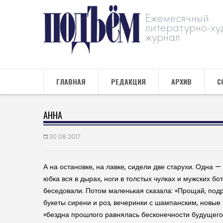
Ежемесячный
литературно-ху
журнал
ГЛАВНАЯ
РЕДАКЦИЯ
АРХИВ
С
АННА
30.08.2017
А на остановке, на лавке, сидели две старухи. Одна 
юбка вся в дырах, ноги в толстых чулках и мужских бо
беседовали. Потом маленькая сказала: «Прощай, подру
букеты сирени и роз, вечеринки с шампанским, новые 
«бездна прошлого равнялась бесконечности будущего»