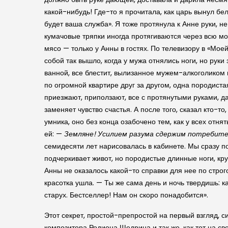
какой-нибудь! Где-то я прочитала, как царь вынул бе
будет ваша служба». Я тоже протянула к Анне руки, н
кумачовые тряпки иногда протягиваются через всю мо
мясо — только у Анны в гостях. По телевизору в «Мое
собой так вышло, когда у мужа отнялись ноги, но руки 
ванной, все блестит, вылизанное мужем-алкоголиком 
по огромной квартире друг за другом, одна породистая
приезжают, приползают, все с протянутыми руками, д
заменяет чувство счастья. А после того, сказал кто-т
умника, оно без конца озабочено тем, как у всех отн
ей: —
Земляне! Усилием разума сдержим потребит
семидесяти лет нарисовалась в кабинете. Мы сразу по
подчеркивает живот, но породистые длинные ноги, кр
Анны не оказалось какой-то справки для нее по строг
красотка ушла. — Ты же сама день и ночь твердишь: ка
старух. Бестселлер! Нам он скоро понадобится».
Этот секрет, простой-препростой на первый взгляд, с
композитора Родиона Щедрина и так же, как тот на св