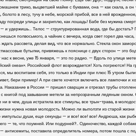
 домашнем трико, выцветшей майке с буквами, она — как скала, а он
болото в лесу, тучу в небе, морской прибой, все в ней врожденное, 
паду посреди улицы и захриплю, как лошадь! Бабе без мужика смерт
и — и удержишь… Телос — структурированная вода, где бы достать?
нешься полвосьмого, а чайник с вечера, когда свет горел два часа,
 ждать рассвета, делая вид, что все нормально. Стекла окон замор
стмассовые бутылки, привяжешь к пояснице с двух сторон — это бод
ас к весне, уже 15 января, — это по радио. — Вдоль по улице мете
ский океан». Российский флот возрождается! Хоть погреются! На гр
мся, мы воспитаем себя, это только в Индии при плюс 15 утром бы
вет, бери пример! А при свете хочется включить все лампочки и хо
ла. Наказание в России — пришел сварщик и отрезал трубы отоплени
 с книгой под завывание метели за непрозрачным ледяным окном. С
где ни в чем, душа истратила все стимулы, все трын-трава, в молодо
жизни нужна новая молодость. Можно ли выползти из старой жизни 
е импульсы души, еще секунды — и все! все! все! Андрюша, как ры
го — те, что поумней. Или подурней?.. Одиночество, каждой собаке
 антисемиты, поставила определитель номера, потом пошла с под