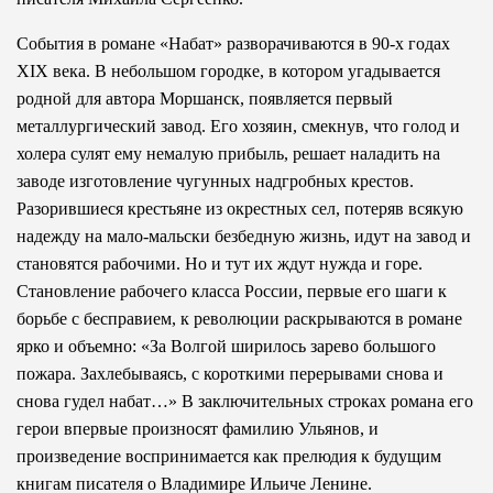
События в романе «Набат» разворачиваются в 90-х годах
XIX века. В небольшом городке, в котором угадывается
родной для автора Моршанск, появляется первый
металлургический завод. Его хозяин, смекнув, что голод и
холера сулят ему немалую прибыль, решает наладить на
заводе изготовление чугунных надгробных крестов.
Разорившиеся крестьяне из окрестных сел, потеряв всякую
надежду на мало-мальски безбедную жизнь, идут на завод и
становятся рабочими. Но и тут их ждут нужда и горе.
Становление рабочего класса России, первые его шаги к
борьбе с бесправием, к революции раскрываются в романе
ярко и объемно: «За Волгой ширилось зарево большого
пожара. Захлебываясь, с короткими перерывами снова и
снова гудел набат…» В заключительных строках романа его
герои впервые произносят фамилию Ульянов, и
произведение воспринимается как прелюдия к будущим
книгам писателя о Владимире Ильиче Ленине.