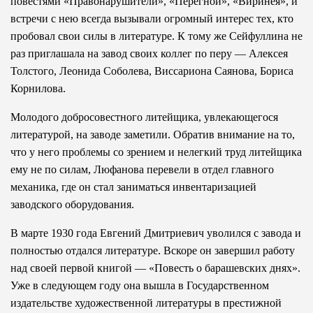
повестями «Правонарушители», «Перегной», «Виринея», и
встречи с нею всегда вызывали огромный интерес тех, кто
пробовал свои силы в литературе. К тому же Сейфуллина не
раз приглашала на завод своих коллег по перу — Алексея
Толстого, Леонида Соболева, Виссариона Саянова, Бориса
Корнилова.
Молодого добросовестного литейщика, увлекающегося
литературой, на заводе заметили. Обратив внимание на то,
что у него проблемы со зрением и нелегкий труд литейщика
ему не по силам, Люфанова перевели в отдел главного
механика, где он стал заниматься инвентаризацией
заводского оборудования.
В марте 1930 года Евгений Дмитриевич уволился с завода и
полностью отдался литературе. Вскоре он завершил работу
над своей первой книгой — «Повесть о барашевских днях».
Уже в следующем году она вышла в Государственном
издательстве художественной литературы в престижной