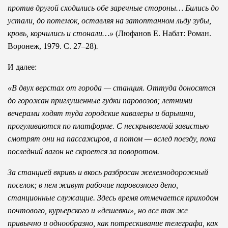
против другой сходились обе заречные стороны… Бились до
устали, до потемок, оставляя на затоптанном льду зубы,
кровь, корчились и стонали…»
(Люфанов Е. Набат: Роман.
Воронеж, 1979. С. 27–28)
.
И далее:
«В двух верстах от города — станция. Оттуда доносятся
до горожан приглушенные гудки паровозов; летними
вечерами ходят туда городские кавалеры и барышни,
прогуливаются по платформе. С нескрываемой завистью
смотрят они на пассажиров, а потом — вслед поезду, пока
последний вагон не скроется за поворотом.
За станцией вкривь и вкось разбросан железнодорожный
поселок; в нем живут рабочие паровозного депо,
станционные служащие. Здесь время отмечается приходом
почтового, курьерского и «дешевки», но все так же
привычно и однообразно, как потрескивание телеграфа, как