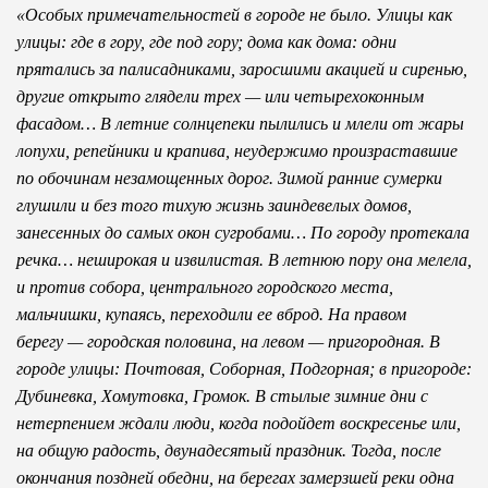
«Особых примечательностей в городе не было. Улицы как
улицы: где в гору, где под гору; дома как дома: одни
прятались за палисадниками, заросшими акацией и сиренью,
другие открыто глядели трех — или четырехоконным
фасадом… В летние солнцепеки пылились и млели от жары
лопухи, репейники и крапива, неудержимо произраставшие
по обочинам незамощенных дорог. Зимой ранние сумерки
глушили и без того тихую жизнь заиндевелых домов,
занесенных до самых окон сугробами… По городу протекала
речка… неширокая и извилистая. В летнюю пору она мелела,
и против собора, центрального городского места,
мальчишки, купаясь, переходили ее вброд. На правом
берегу — городская половина, на левом — пригородная. В
городе улицы: Почтовая, Соборная, Подгорная; в пригороде:
Дубиневка, Хомутовка, Громок. В стылые зимние дни с
нетерпением ждали люди, когда подойдет воскресенье или,
на общую радость, двунадесятый праздник. Тогда, после
окончания поздней обедни, на берегах замерзшей реки одна