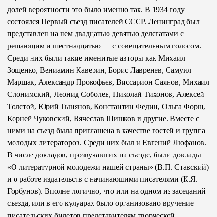
долей вероятности это было именно так. В 1934 году
состоялся Первый съезд писателей СССР. Ленинград был
представлен на нем двадцатью девятью делегатами с
решающим и шестнадцатью — с совещательным голосом.
Среди них были такие именитые авторы как Михаил
Зощенко, Вениамин Каверин, Борис Лавренев, Самуил
Маршак, Александр Прокофьев, Виссарион Саянов, Михаил
Слонимский, Леонид Соболев, Николай Тихонов, Алексей
Толстой, Юрий Тынянов, Константин Федин, Ольга Форш,
Корней Чуковский, Вячеслав Шишков и другие. Вместе с
ними на съезд была приглашена в качестве гостей и группа
молодых литераторов. Среди них был и Евгений Люфанов.
В числе докладов, прозвучавших на съезде, были доклады
«О литературной молодежи нашей страны» (В.П. Ставский)
и о работе издательств с начинающими писателями (К.Я.
Горбунов). Вполне логично, что или на одном из заседаний
съезда, или в его кулуарах было организовано вручение
писательских билетов представителям творческой