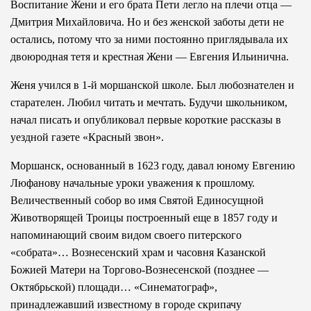
Воспитание Жени и его брата Пети легло на плечи отца —
Дмитрия Михайловича. Но и без женской заботы дети не
остались, потому что за ними постоянно приглядывала их
двоюродная тетя и крестная Жени — Евгения Ильинична.
Женя учился в 1-й моршанской школе. Был любознателен и
старателен. Любил читать и мечтать. Будучи школьником,
начал писать и опубликовал первые короткие рассказы в
уездной газете «Красный звон».
Моршанск, основанный в 1623 году, давал юному Евгению
Люфанову начальные уроки уважения к прошлому.
Величественный собор во имя Святой Единосущной
Животворящей Троицы построенный еще в 1857 году и
напоминающий своим видом своего питерского
«собрата»… Вознесенский храм и часовня Казанской
Божией Матери на Торгово-Вознесенской (позднее —
Октябрьской) площади… «Синематограф»,
принадлежавший известному в городе скрипачу