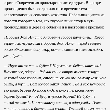
серии «Современная пролетарская литература». В центре
произведения была острая для того времени тема —
коллективизация сельского хозяйства. Небольшая цитата из
повести говорит о том, как глубоко вник автор в суть
происходящих в деревне событий и в настроение крестьян:
«Пробыл дядя Игнат с Андреем в городе пять дней… Когда
вернулись, перекусили с дороги, дядя Игнат перед вечером
долго обхаживал дом, двор, останавливался возле каждого
угла, думал:
— Неужто ж так и будет? Неужто ж действительно?
Вместе все, общее… Редкий сын с отцом вместе живут,
каждый свое норовит, отделиться как бы, самому хозяином
быть, а тут… Вот колода какая, пенек… Да я всю историю
его знаю, беречь до гроба буду, а кто еще, кроме меня,
беречь будет? Кто? Буду я чужое беречь? Не буду, не
такой человек!.. По-пчелиному хотят, в один улей… Пчелы-
то, они потому и дохнут так скоро… Трутней много, на них