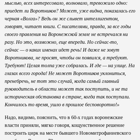
мыслью, всех интересовало, волновало, тревожило одно:
приедет ли Воротников? Может, уже видна, показалась его
черная «Волга»? Ведь он же слывет интеллигентом,
говорят, читает книги. С писателями, правда, за все годы
своего правления на Воронежской земле не встречался ни
разу. Но это, возможно, еще впереди. Но сейчас-то,
сейчас — о каких именах идет речь! И даже не зовут
Воротникова, не просят, чтобы он появился, а требуют.
Требуют! Целая толпа уже собралась. И где — на улице. На
глазах всего города! Не может Воротников уклониться,
пренебречь, не тот это случай, когда самый главный
руководитель в области может так поступить, и не та
историческая обстановка в стране, когда так поступали.
Кончилось то время, ушло в прошлое бесповоротно!»
Надо, видимо, пояснить, что в 60-х годах воронежские
власти приняли, мягко говоря, кощунственное решение
построить цирк на месте бывшего Новомитрофаниевского