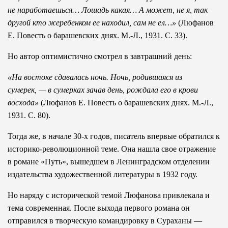
не наработаешься… Лошадь какая… А может, не я, так
другой кто жеребенком ее находил, сам не ел…»
(Люфанов
Е. Повесть о барашевских днях. М.-Л., 1931. С. 33).
Но автор оптимистично смотрел в завтрашний день:
«На востоке сдавалась ночь. Ночь, родившаяся из
сумерек, — в сумерках зачав день, рождала его в крови
восхода»
(Люфанов Е. Повесть о барашевских днях. М.-Л.,
1931. С. 80).
Тогда же, в начале 30-х годов, писатель впервые обратился к
историко-революционной теме. Она нашла свое отражение
в романе «Путь», вышедшем в Ленинградском отделении
издательства художественной литературы в 1932 году.
Но наряду с исторической темой Люфанова привлекала и
тема современная. После выхода первого романа он
отправился в творческую командировку в Сураханы —