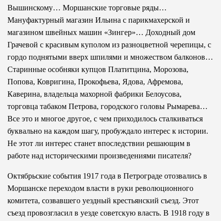
Вышинскому… Моршанские торговые ряды…
Мануфактурный магазин Ильина с парикмахерской и
магазином швейных машин «Зингер»… Доходный дом
Грачевой с красивым куполом из разноцветной черепицы, с
гордо поднятыми вверх шпилями и множеством балконов…
Старинные особняки купцов Платитцина, Морозова,
Попова, Ковригина, Прокофьева, Ядова, Афремова,
Каверина, владельца махорной фабрики Белоусова,
торговца табаком Петрова, городского головы Рымарева…
Все это и многое другое, с чем приходилось сталкиваться
буквально на каждом шагу, пробуждало интерес к истории.
Не этот ли интерес станет впоследствии решающим в
работе над историческими произведениями писателя?
Октябрьские события 1917 года в Петрограде отозвались в
Моршанске переходом власти в руки революционного
комитета, созвавшего уездный крестьянский съезд. Этот
съезд провозгласил в уезде советскую власть. В 1918 году в